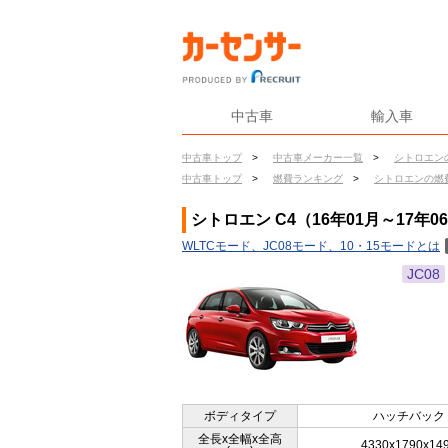
中古車
輸入車
中古車トップ
>
中古車メーカー一覧
>
シトロエン
中古車トップ
>
燃費ランキング
>
シトロエンの燃
シトロエン C4（16年01月～17年
WLTCモード、JC08モード、10・15モードとは
JC08
ボディタイプ
ハッチバック
全長x全幅x全高
4330x1790x14