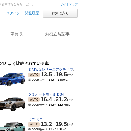
車・中古車情報ならカーセンサー
サイトマップ
ログイン
閲覧履歴
お気に入り
車買取
お役立ち記事
C4とよく比較されている車
ＢＭＷ 2シリーズアクティブツアラー
13.5
19.5
WLTC
～
km/L
※ JC08モード
14.6
～
24
km/L
ＤＳオートモビル DS4
16.4
21.2
WLTC
～
km/L
※ JC08モード
14.9
～
22.6
km/L
ミニ ミニ
13.2
19.5
WLTC
～
km/L
※ JC08モード
13
～
24.2
km/L