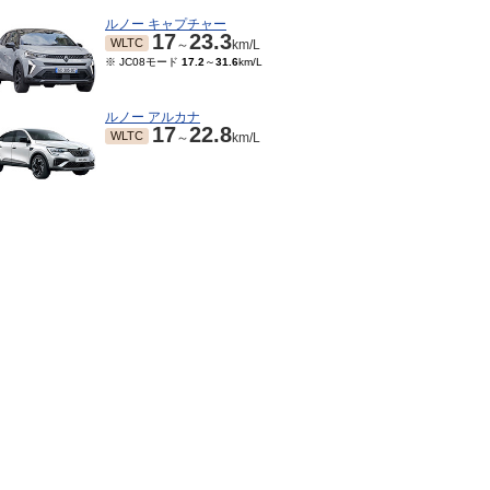
ルノー キャプチャー
17
23.3
WLTC
～
km/L
※ JC08モード
17.2
～
31.6
km/L
ルノー アルカナ
17
22.8
WLTC
～
km/L