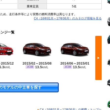
乗車定員
5名
のため、走行条件等により実際の燃料消費率は異なります。
C4（16年01月～17年06月）のカタログ情報を見る
ェンジ一覧
▶
～2015/12
2015/02～2015/08
2014/06～2015/01
2014/
6.3
13.5
13.5
JC08
JC08
JC08
km/L
km/L
km/L
のモデルの中古車を探す
C4（16年01月～17年06月）の燃費・トップヘ