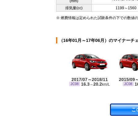
(mm)
排気量(cc)
1199～1560
※ 燃費情報は定められた試験条件の下での数値
（16年01月～17年06月）のマイナーチ
2017/07～2018/11
2015/09
16.3
20.2
1
JC08
JC08
～
km/L
こ