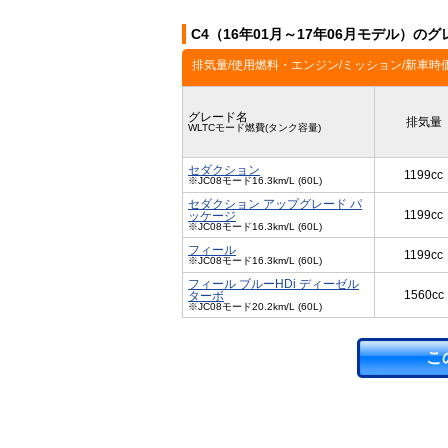
C4（16年01月～17年06月モデル）のグ
排気量/使用燃料・エンジン/ミッション/新車時
グレード名
排気量
WLTCモード燃費(タンク容量)
セダクション
1199cc
※JC08モード16.3km/L (60L)
セダクション アップグレード パ
1199cc
ッケージ
※JC08モード16.3km/L (60L)
フィール
1199cc
※JC08モード16.3km/L (60L)
フィール ブルーHDi ディーゼル
1560cc
ターボ
※JC08モード20.2km/L (60L)
こ