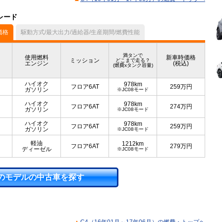
レード
価格
駆動方式/最大出力/過給器/生産期間/燃費性能
満タンで
使用燃料
新車時価格
ミッション
どこまで走る？
エンジン
(税込)
(燃費xタンク容量)
ハイオク
978km
フロア6AT
259
万円
ガソリン
※JC08モード
ハイオク
978km
フロア6AT
274
万円
ガソリン
※JC08モード
ハイオク
978km
フロア6AT
259
万円
ガソリン
※JC08モード
軽油
1212km
フロア6AT
279
万円
ディーゼル
※JC08モード
のモデルの中古車を探す