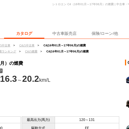
シトロエン C4（16年01月～17年06月）の燃費 | 中古
カタログ
中古車販売店
保険/ローン/他
の中古車
>
C4の中古車
>
C4(16年01月～17年06月)の燃費
費ランキング
>
C4の燃費
>
C4(16年01月～17年06月)の燃費
06月）の燃費
？
16.3
20.2
～
km/L
最高出力(馬力)
120～131
90
駆動方式
FF