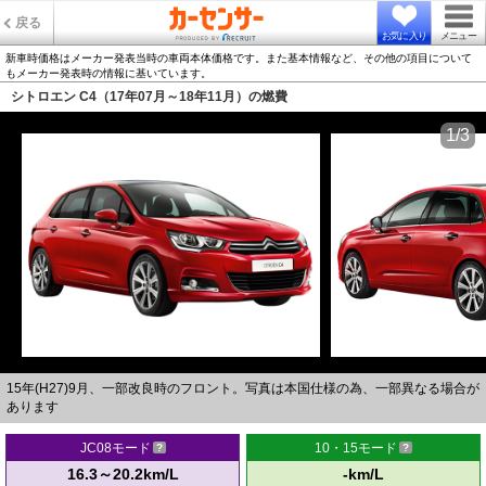
戻る
お気に入り
メニュー
新車時価格はメーカー発表当時の車両本体価格です。また基本情報など、その他の項目について
もメーカー発表時の情報に基いています。
シトロエン C4（17年07月～18年11月）の燃費
1/3
15年(H27)9月、一部改良時のフロント。写真は本国仕様の為、一部異なる場合が
あります
JC08モード
10・15モード
16.3～20.2km/L
-km/L