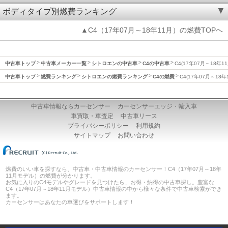
ボディタイプ別燃費ランキング
▲C4（17年07月～18年11月）の燃費TOPへ
中古車トップ
中古車メーカー一覧
シトロエンの中古車
C4の中古車
C4(17年07月～18年1
中古車トップ
燃費ランキング
シトロエンの燃費ランキング
C4の燃費
C4(17年07月～18
中古車情報ならカーセンサー
カーセンサーエッジ・輸入車
車買取・車査定
中古車リース
プライバシーポリシー
利用規約
サイトマップ
お問い合わせ
燃費のいい車を探すなら、中古車・中古車情報のカーセンサー！C4（17年07月～18年
11月モデル）の燃費が分かります。
お気に入りのC4モデルやグレードを見つけたら、お得・納得の中古車探し。豊富な
C4（17年07月～18年11月モデル）中古車情報の中から様々な条件で中古車検索ができ
ます。
カーセンサーはあなたの車選びをサポートします！