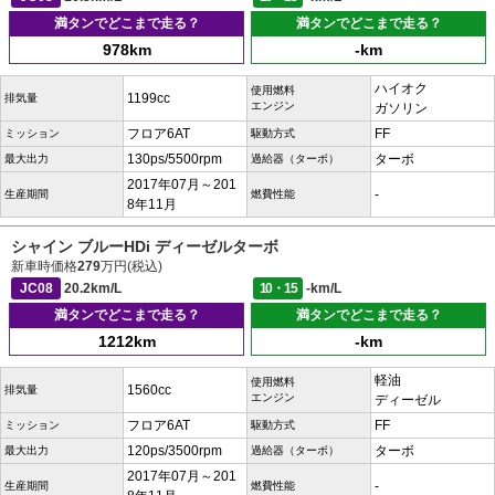
満タンでどこまで走る？
満タンでどこまで走る？
978km
-km
ハイオク
使用燃料
1199cc
排気量
エンジン
ガソリン
フロア6AT
FF
ミッション
駆動方式
130ps/5500rpm
ターボ
最大出力
過給器（ターボ）
2017年07月～201
-
生産期間
燃費性能
8年11月
シャイン ブルーHDi ディーゼルターボ
新車時価格
279
万円(税込)
JC08
20.2km/L
10・15
-km/L
満タンでどこまで走る？
満タンでどこまで走る？
1212km
-km
軽油
使用燃料
1560cc
排気量
エンジン
ディーゼル
フロア6AT
FF
ミッション
駆動方式
120ps/3500rpm
ターボ
最大出力
過給器（ターボ）
2017年07月～201
-
生産期間
燃費性能