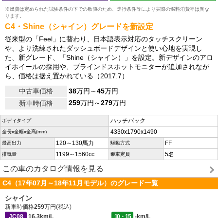
※燃費は定められた試験条件の下での数値のため、走行条件等により実際の燃料消費率は異な
ります。
C4・Shine（シャイン）グレードを新設定
従来型の「Feel」に替わり、日本語表示対応のタッチスクリーン
や、より洗練されたダッシュボードデザインと使い心地を実現し
た、新グレード、「Shine（シャイン）」を設定。新デザインのアロ
イホイールの採用や、ブラインドスポットモニターが追加されなが
ら、価格は据え置かれている（2017.7）
中古車価格
38
万円～
45
万円
259
万円～
279
万円
新車時価格
ハッチバック
ボディタイプ
4330x1790x1490
全長x全幅x全高(mm)
120～130馬力
FF
最高出力
駆動方式
1199～1560cc
5名
排気量
乗車定員
この車のカタログ情報を見る
C4（17年07月～18年11月モデル）のグレード一覧
シャイン
新車時価格
259
万円(税込)
JC08
16.3km/L
10・15
-km/L