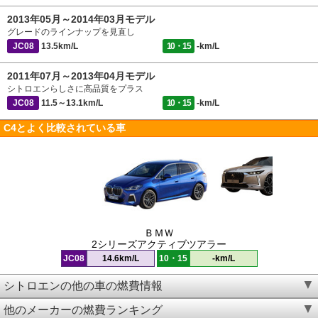
2013年05月～2014年03月モデル
グレードのラインナップを見直し
JC08
13.5km/L
10・15
-km/L
2011年07月～2013年04月モデル
シトロエンらしさに高品質をプラス
JC08
11.5～13.1km/L
10・15
-km/L
C4とよく比較されている車
ＢＭＷ
2シリーズアクティブツアラー
JC08
14.6km/L
10・15
-km/L
シトロエンの他の車の燃費情報
他のメーカーの燃費ランキング