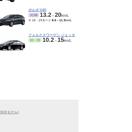
ボルボ V40
13.2
20
JC08
～
km/L
※ 10・15モード
8.6
～
11.3
km/L
フォルクスワーゲン ジェッタ
10.2
15
10・15
～
km/L
09月モデル)