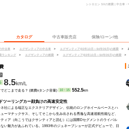
シトロエン SXの燃費 | 中古
カタログ
中古車販売店
保険/ローン/他
の中古車
>
エグザンティアの中古車
>
エグザンティア(93年10月～94年09月)の燃費
>
費ランキング
>
エグザンティアの燃費
>
エグザンティア(93年10月～94年09月)の燃費
>
費
？
8.5
5
km/L
ン
552.5
10・15
でどこまで走る？ (燃費xタンク容量)
km
ドツーリングカー顔負けの高速安定性
ーネ社による端正なエクステリアデザイン、伝統のロングホイールベースとハ
ニューマチックサス、そしてそこから生み出される秀逸な高速巡航性能など、
ンティア（向こうではクサンティアと読む）には国際Dセグメントのライバル
ない魅力があふれている。1993年のジュネーブショーが正式デビューで、日