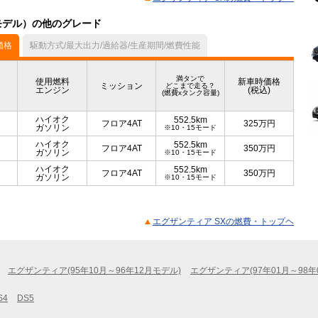
月モデル）の他のグレード
価格
駆動方式/最大出力/過給器/生産期間/燃費性能
満タンで
使用燃料
新車時価格
ミッション
どこまで走る？
エンジン
(税込)
(燃費xタンク容量)
ハイオク
552.5km
フロア4AT
325
万円
ガソリン
※10・15モード
ハイオク
552.5km
フロア4AT
350
万円
ガソリン
※10・15モード
ハイオク
552.5km
フロア4AT
350
万円
ガソリン
※10・15モード
エグザンティア SXの燃費・トップヘ
エグザンティア(95年10月～96年12月モデル)
エグザンティア(97年01月～98年
S4
DS5