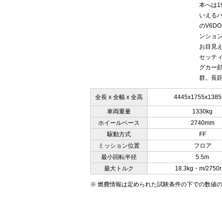
本へは1
いえるハ
のV6D
ンショ
お目見
セッテ
グカー
群。長距
全長 x 全幅 x 全高
4445x1755x138
車両重量
1330kg
ホイールベース
2740mm
駆動方式
FF
ミッション位置
フロア
最小回転半径
5.5m
最大トルク
18.3kg・m/2750
※ 燃費情報は定められた試験条件の下での数値