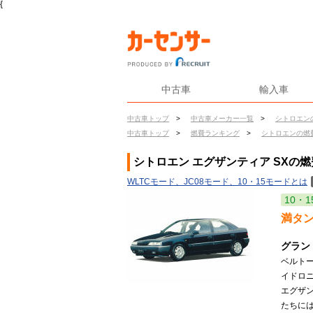
{
中古車
輸入車
中古車トップ
>
中古車メーカー一覧
>
シトロエン
中古車トップ
>
燃費ランキング
>
シトロエンの燃
シトロエン エグザンティア SXの燃
WLTCモード、JC08モード、10・15モードとは
10・1
満タ
グラン
ベルト
イドロ
エグザ
たちには