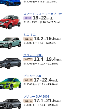
※ JC08モード
8.1
～
12.2
km/L
スマート フォーツーカブリオ
18
22
JC08
～
km/L
※ 10・15モード
18.2
～
23.5
km/L
ミニ ミニ
13.2
19.5
WLTC
～
km/L
※ JC08モード
13
～
24.2
km/L
プジョー 3008
13.4
19.4
WLTC
～
km/L
※ JC08モード
10.4
～
21.2
km/L
プジョー 208
17
22.4
WLTC
～
km/L
※ JC08モード
13.4
～
25.6
km/L
プジョー SUV 2008
17.1
21.5
WLTC
～
km/L
※ JC08モード
19.2
～
22.3
km/L