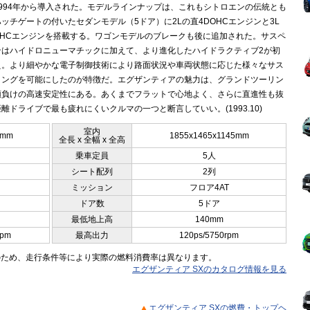
994年から導入された。モデルラインナップは、これもシトロエンの伝統とも
ッチゲートの付いたセダンモデル（5ドア）に2Lの直4DOHCエンジンと3L
OHCエンジンを搭載する。ワゴンモデルのブレークも後に追加された。サスペ
ンはハイドロニューマチックに加えて、より進化したハイドラクティブ2が初
え。より細やかな電子制御技術により路面状況や車両状態に応じた様々なサス
ィングを可能にしたのが特徴だ。エグザンティアの魅力は、グランドツーリン
顔負けの高速安定性にある。あくまでフラットで心地よく、さらに直進性も抜
離ドライブで最も疲れにくいクルマの一つと断言していい。(1993.10)
室内
5mm
1855x1465x1145mm
全長 x 全幅 x 全高
乗車定員
5人
シート配列
2列
ミッション
フロア4AT
ドア数
5ドア
最低地上高
140mm
rpm
最高出力
120ps/5750rpm
のため、走行条件等により実際の燃料消費率は異なります。
エグザンティア SXのカタログ情報を見る
エグザンティア SXの燃費・トップヘ