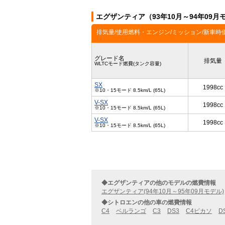
エグザンティア（93年10月～94年09
排気量/使用燃料・エンジン/ミッション/新車時
グレード名
排気量
WLTCモード燃費(タンク容量)
SX
1998cc
※10・15モード 8.5km/L (65L)
V-SX
1998cc
※10・15モード 8.5km/L (65L)
V-SX
1998cc
※10・15モード 8.5km/L (65L)
◆エグザンティアの他のモデルの燃費情報
エグザンティア(94年10月～95年09月モデル)
◆シトロエンの他の車の燃費情報
C4
ベルランゴ
C3
DS3
C4ピカソ
D