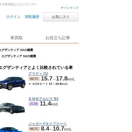
車・中古車情報ならカーセンサー
サイトマップ
ログイン
閲覧履歴
お気に入り
車買取
お役立ち記事
エグザンティア SXの燃費
エグザンティア SXの燃費
エグザンティアとよく比較されている車
アウディ Q2
15.7
17.8
WLTC
～
km/L
※ JC08モード
17
～
19.8
km/L
ＢＭＷアルピナ B3
11.4
JC08
km/L
ジャガー Fタイプクーペ
8.4
10.7
WLTC
～
km/L