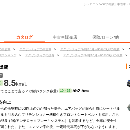
シトロエン V-SXの燃費 | 中古
カタログ
中古車販売店
保険/ローン/他
の中古車
>
エグザンティアの中古車
>
エグザンティア(94年10月～95年09月)の燃費
>
費ランキング
>
エグザンティアの燃費
>
エグザンティア(94年10月～95年09月)の燃費
>
の燃費
？
8.5
5
km/L
ン
552.5
10・15
でどこまで走る？ (燃費xタンク容量)
km
を向上
からの衝突時に5G以上の力が加った場合、エアバッグが膨らむ前にシートベル
クルを引き込むプリテンショナー機構付きフロントシートベルトを採用。さら
-ABS（4輪アンチロックブレーキシステム）を装着するなど、全車に安全性
が図られた。また、エンジン停止後、一定時間車高が下がらないようにする、