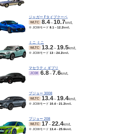
ジャガー Fタイプクーペ
8.4
10.7
WLTC
～
km/L
※ JC08モード
8.1
～
12.2
km/L
ミニ ミニ
13.2
19.5
WLTC
～
km/L
※ JC08モード
13
～
24.2
km/L
マセラティ ギブリ
6.8
7.6
JC08
～
km/L
プジョー 3008
13.4
19.4
WLTC
～
km/L
※ JC08モード
10.4
～
21.2
km/L
プジョー 208
17
22.4
WLTC
～
km/L
※ JC08モード
13.4
～
25.6
km/L