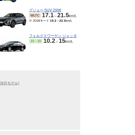
プジョー SUV 2008
17.1
21.5
WLTC
～
km/L
※ JC08モード
19.2
～
22.3
km/L
フォルクスワーゲン ジェッタ
10.2
15
10・15
～
km/L
09月モデル)