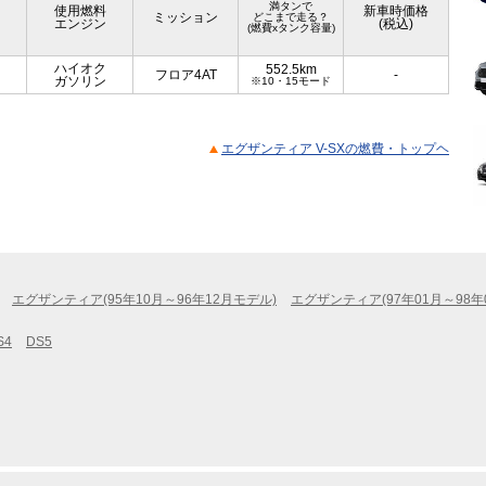
満タンで
使用燃料
新車時価格
ミッション
どこまで走る？
エンジン
(税込)
(燃費xタンク容量)
ハイオク
552.5km
フロア4AT
-
ガソリン
※10・15モード
エグザンティア V-SXの燃費・トップヘ
エグザンティア(95年10月～96年12月モデル)
エグザンティア(97年01月～98年
S4
DS5