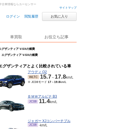
車・中古車情報ならカーセンサー
サイトマップ
ログイン
閲覧履歴
お気に入り
車買取
お役立ち記事
エグザンティア V-SXの燃費
エグザンティア V-SXの燃費
エグザンティアとよく比較されている車
アウディ Q2
15.7
17.8
WLTC
～
km/L
※ JC08モード
17
～
19.8
km/L
ＢＭＷアルピナ B3
11.4
JC08
km/L
ジャガー XJコンバーチブル
JC08
-km/L