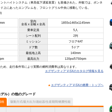
タントハイトシステム（車高低下遅延装置）も装備された。外観では、ボンネ
ード上にあったエンブレムを、フロントグリル中央に移動している。
0)
室内
5mm
1855x1465x1145mm
全長 x 全幅 x 全高
乗車定員
5人
シート配列
2列
ミッション
フロア4AT
ドア数
5ドア
最低地上高
140mm
rpm
最高出力
120ps/5750rpm
のため、走行条件等により実際の燃料消費率は異なります。
エグザンティア V-SXのカタログ情報を見る
エグザンティア V-SXの燃費・トップヘ
月モデル）の他のグレード
価格
駆動方式/最大出力/過給器/生産期間/燃費性能