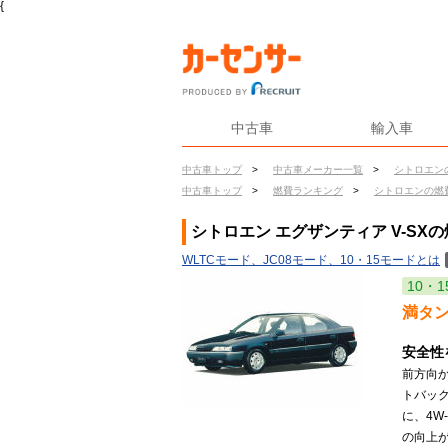
{
中古車
輸入車
中古車トップ
>
中古車メーカー一覧
>
シトロエン
中古車トップ
>
燃費ランキング
>
シトロエンの燃
シトロエン エグザンティア V-SX
WLTCモード、JC08モード、10・15モードとは
10・1
満タ
安全性
前方向
トバッ
に、4W
の向上