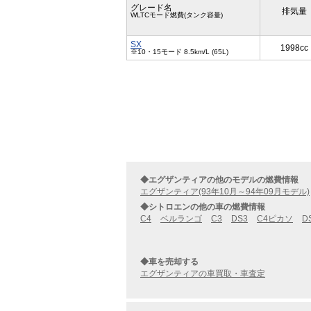
グレード名
排気量
WLTCモード燃費(タンク容量)
SX
1998cc
※10・15モード 8.5km/L (65L)
◆エグザンティアの他のモデルの燃費情報
エグザンティア(93年10月～94年09月モデル)
◆シトロエンの他の車の燃費情報
C4
ベルランゴ
C3
DS3
C4ピカソ
D
◆車を売却する
エグザンティアの車買取・車査定