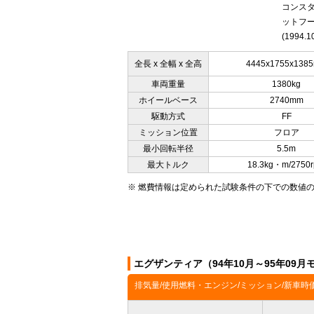
コンス
ットフ
(1994.1
全長 x 全幅 x 全高
4445x1755x138
車両重量
1380kg
ホイールベース
2740mm
駆動方式
FF
ミッション位置
フロア
最小回転半径
5.5m
最大トルク
18.3kg・m/2750
※ 燃費情報は定められた試験条件の下での数値
エグザンティア（94年10月～95年09
排気量/使用燃料・エンジン/ミッション/新車時