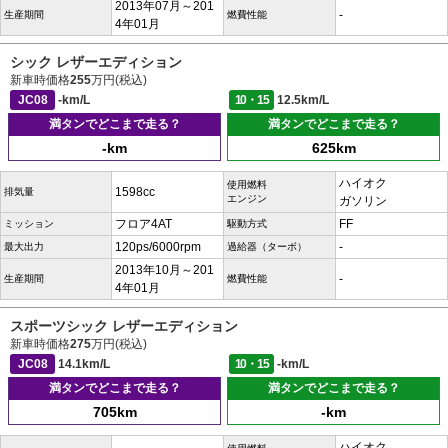
2013年07月～201
-
生産期間
燃費性能
4年01月
シック レザーエディション
新車時価格
255
万円(税込)
JC08
-km/L
10・15
12.5km/L
満タンでどこまで走る？
満タンでどこまで走る？
-km
625km
ハイオク
使用燃料
1598cc
排気量
エンジン
ガソリン
フロア4AT
FF
ミッション
駆動方式
120ps/6000rpm
-
最大出力
過給器（ターボ）
2013年10月～201
-
生産期間
燃費性能
4年01月
スポーツシック レザーエディション
新車時価格
275
万円(税込)
JC08
14.1km/L
10・15
-km/L
満タンでどこまで走る？
満タンでどこまで走る？
705km
-km
ハイオク