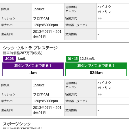
ハイオク
使用燃料
1598cc
排気量
エンジン
ガソリン
フロア4AT
FF
ミッション
駆動方式
120ps/6000rpm
-
最大出力
過給器（ターボ）
2013年07月～201
-
生産期間
燃費性能
4年01月
シック ウルトラ プレステージ
新車時価格
287
万円(税込)
JC08
-km/L
10・15
12.5km/L
満タンでどこまで走る？
満タンでどこまで走る？
-km
625km
ハイオク
使用燃料
1598cc
排気量
エンジン
ガソリン
フロア4AT
FF
ミッション
駆動方式
120ps/6000rpm
-
最大出力
過給器（ターボ）
2013年07月～201
-
生産期間
燃費性能
4年01月
スポーツシック