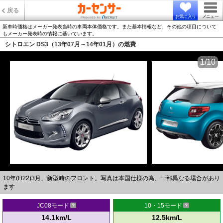
戻る
お気に入り
メニュー
新車時価格はメーカー発表当時の車両本体価格です。また基本情報など、その他の項目について
もメーカー発表時の情報に基いています。
シトロエン DS3（13年07月～14年01月）の燃費
1/10
10年(H22)3月、新型時のフロント。写真は本国仕様の為、一部異なる場合があり
ます
JC08モード
10・15モード
14.1km/L
12.5km/L