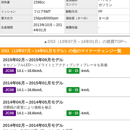
使用燃料
1598cc
排気量
エンジン
ガソリン
フロア6MT
FF
ミッション
駆動方式
156ps/6000rpm
ターボ
最大出力
過給器（ターボ）
2013年10月～201
-
生産期間
燃費性能
4年01月
▲DS3（13年07月～14年01月）の燃費TOPへ
DS3（13年07月～14年01月モデル）の他のマイナーチェンジ一覧
2015年02月～2015年09月モデル
キセノンフルLEDヘッドライトとアクティブシティブレーキを装備
JC08
14.1～18.6km/L
10・15
-km/L
2014年06月～2015年01月モデル
JC08
14.1～18.6km/L
10・15
-km/L
2014年04月～2014年05月モデル
消費税の変更により価格を修正
JC08
14.1～18.6km/L
10・15
-km/L
2014年02月～2014年03月モデル