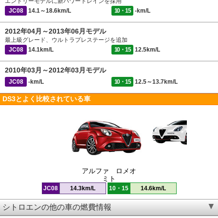
エントリーモデルに新パワートレインを採用
JC08
14.1～18.6km/L
10・15
-km/L
2012年04月～2013年06月モデル
最上級グレード、ウルトラプレステージを追加
JC08
14.1km/L
10・15
12.5km/L
2010年03月～2012年03月モデル
JC08
-km/L
10・15
12.5～13.7km/L
DS3とよく比較されている車
アルファ ロメオ
ミト
JC08
14.3km/L
10・15
14.6km/L
シトロエンの他の車の燃費情報