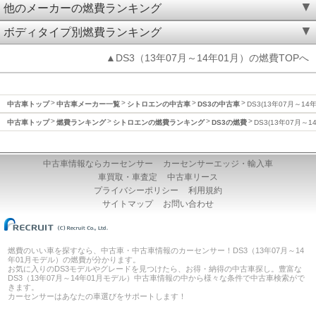
他のメーカーの燃費ランキング
ボディタイプ別燃費ランキング
▲DS3（13年07月～14年01月）の燃費TOPへ
中古車トップ
中古車メーカー一覧
シトロエンの中古車
DS3の中古車
DS3(13年07月～14
中古車トップ
燃費ランキング
シトロエンの燃費ランキング
DS3の燃費
DS3(13年07月～1
中古車情報ならカーセンサー
カーセンサーエッジ・輸入車
車買取・車査定
中古車リース
プライバシーポリシー
利用規約
サイトマップ
お問い合わせ
燃費のいい車を探すなら、中古車・中古車情報のカーセンサー！DS3（13年07月～14
年01月モデル）の燃費が分かります。
お気に入りのDS3モデルやグレードを見つけたら、お得・納得の中古車探し。豊富な
DS3（13年07月～14年01月モデル）中古車情報の中から様々な条件で中古車検索がで
きます。
カーセンサーはあなたの車選びをサポートします！