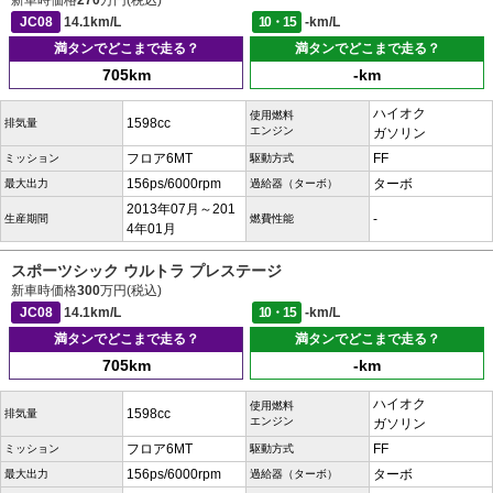
新車時価格
270
万円(税込)
JC08
14.1km/L
10・15
-km/L
満タンでどこまで走る？
満タンでどこまで走る？
705km
-km
ハイオク
使用燃料
1598cc
排気量
エンジン
ガソリン
フロア6MT
FF
ミッション
駆動方式
156ps/6000rpm
ターボ
最大出力
過給器（ターボ）
2013年07月～201
-
生産期間
燃費性能
4年01月
スポーツシック ウルトラ プレステージ
新車時価格
300
万円(税込)
JC08
14.1km/L
10・15
-km/L
満タンでどこまで走る？
満タンでどこまで走る？
705km
-km
ハイオク
使用燃料
1598cc
排気量
エンジン
ガソリン
フロア6MT
FF
ミッション
駆動方式
156ps/6000rpm
ターボ
最大出力
過給器（ターボ）