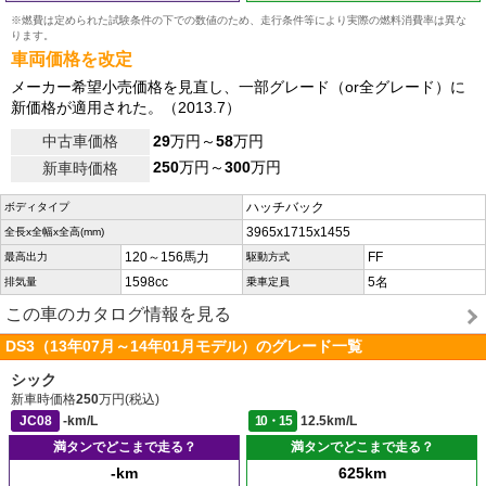
※燃費は定められた試験条件の下での数値のため、走行条件等により実際の燃料消費率は異な
ります。
車両価格を改定
メーカー希望小売価格を見直し、一部グレード（or全グレード）に
新価格が適用された。（2013.7）
中古車価格
29
万円～
58
万円
250
万円～
300
万円
新車時価格
ハッチバック
ボディタイプ
3965x1715x1455
全長x全幅x全高(mm)
120～156馬力
FF
最高出力
駆動方式
1598cc
5名
排気量
乗車定員
この車のカタログ情報を見る
DS3（13年07月～14年01月モデル）のグレード一覧
シック
新車時価格
250
万円(税込)
JC08
-km/L
10・15
12.5km/L
満タンでどこまで走る？
満タンでどこまで走る？
-km
625km