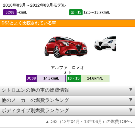
2010年03月～2012年03月モデル
JC08
-km/L
10・15
12.5～13.7km/L
DS3とよく比較されている車
アルファ ロメオ
ミト
JC08
14.3km/L
10・15
14.6km/L
シトロエンの他の車の燃費情報
他のメーカーの燃費ランキング
ボディタイプ別燃費ランキング
▲DS3（12年04月～13年06月）の燃費TOPへ