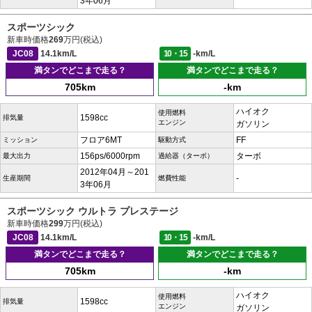
3年06月
スポーツシック
新車時価格
269
万円(税込)
JC08
14.1km/L
10・15
-km/L
満タンでどこまで走る？
満タンでどこまで走る？
705km
-km
ハイオク
使用燃料
1598cc
排気量
エンジン
ガソリン
フロア6MT
FF
ミッション
駆動方式
156ps/6000rpm
ターボ
最大出力
過給器（ターボ）
2012年04月～201
-
生産期間
燃費性能
3年06月
スポーツシック ウルトラ プレステージ
新車時価格
299
万円(税込)
JC08
14.1km/L
10・15
-km/L
満タンでどこまで走る？
満タンでどこまで走る？
705km
-km
ハイオク
使用燃料
1598cc
排気量
エンジン
ガソリン