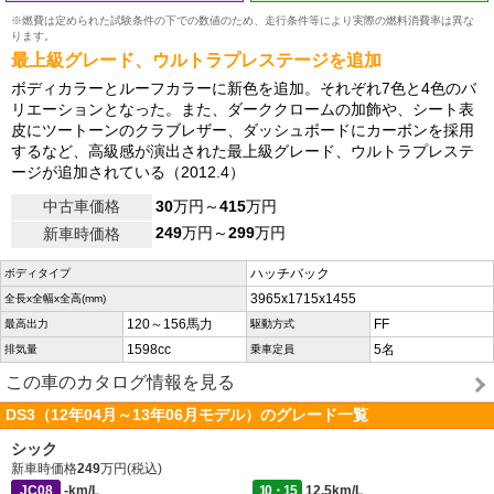
※燃費は定められた試験条件の下での数値のため、走行条件等により実際の燃料消費率は異な
ります。
最上級グレード、ウルトラプレステージを追加
ボディカラーとルーフカラーに新色を追加。それぞれ7色と4色のバ
リエーションとなった。また、ダーククロームの加飾や、シート表
皮にツートーンのクラブレザー、ダッシュボードにカーボンを採用
するなど、高級感が演出された最上級グレード、ウルトラプレステ
ージが追加されている（2012.4）
中古車価格
30
万円～
415
万円
249
万円～
299
万円
新車時価格
ハッチバック
ボディタイプ
3965x1715x1455
全長x全幅x全高(mm)
120～156馬力
FF
最高出力
駆動方式
1598cc
5名
排気量
乗車定員
この車のカタログ情報を見る
DS3（12年04月～13年06月モデル）のグレード一覧
シック
新車時価格
249
万円(税込)
JC08
-km/L
10・15
12.5km/L