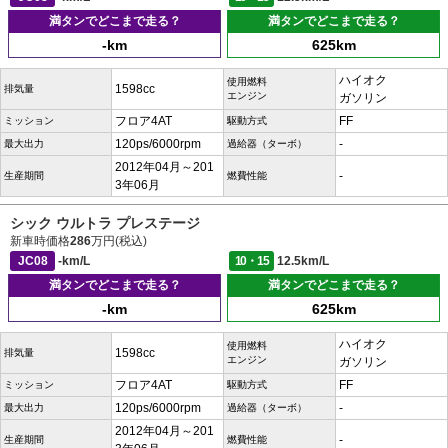
満タンでどこまで走る？
満タンでどこまで走る？
-km
625km
ハイオク
使用燃料
1598cc
排気量
エンジン
ガソリン
フロア4AT
FF
ミッション
駆動方式
120ps/6000rpm
-
最大出力
過給器（ターボ）
2012年04月～201
-
生産期間
燃費性能
3年06月
シック ウルトラ プレステージ
新車時価格
286
万円(税込)
JC08
-km/L
10・15
12.5km/L
満タンでどこまで走る？
満タンでどこまで走る？
-km
625km
ハイオク
使用燃料
1598cc
排気量
エンジン
ガソリン
フロア4AT
FF
ミッション
駆動方式
120ps/6000rpm
-
最大出力
過給器（ターボ）
2012年04月～201
-
生産期間
燃費性能