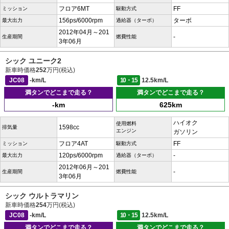
フロア6MT
FF
ミッション
駆動方式
156ps/6000rpm
ターボ
最大出力
過給器（ターボ）
2012年04月～201
-
生産期間
燃費性能
3年06月
シック ユニーク2
新車時価格
252
万円(税込)
JC08
-km/L
10・15
12.5km/L
満タンでどこまで走る？
満タンでどこまで走る？
-km
625km
ハイオク
使用燃料
1598cc
排気量
エンジン
ガソリン
フロア4AT
FF
ミッション
駆動方式
120ps/6000rpm
-
最大出力
過給器（ターボ）
2012年06月～201
-
生産期間
燃費性能
3年06月
シック ウルトラマリン
新車時価格
254
万円(税込)
JC08
-km/L
10・15
12.5km/L
満タンでどこまで走る？
満タンでどこまで走る？