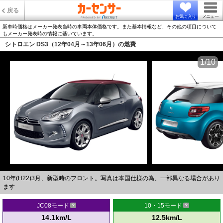
戻る
お気に入り
メニュー
新車時価格はメーカー発表当時の車両本体価格です。また基本情報など、その他の項目について
もメーカー発表時の情報に基いています。
シトロエン DS3（12年04月～13年06月）の燃費
1/10
10年(H22)3月、新型時のフロント。写真は本国仕様の為、一部異なる場合があり
ます
JC08モード
10・15モード
14.1km/L
12.5km/L