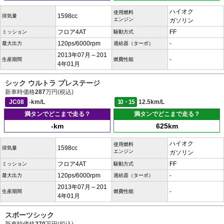
ハイオク
使用燃料
1598cc
排気量
エンジン
ガソリン
フロア4AT
FF
ミッション
駆動方式
120ps/6000rpm
-
最大出力
過給器（ターボ）
2013年07月～201
-
生産期間
燃費性能
4年01月
シック ウルトラ プレステージ
新車時価格
287
万円(税込)
JC08
-km/L
10・15
12.5km/L
満タンでどこまで走る？
満タンでどこまで走る？
-km
625km
ハイオク
使用燃料
1598cc
排気量
エンジン
ガソリン
フロア4AT
FF
ミッション
駆動方式
120ps/6000rpm
-
最大出力
過給器（ターボ）
2013年07月～201
-
生産期間
燃費性能
4年01月
スポーツシック