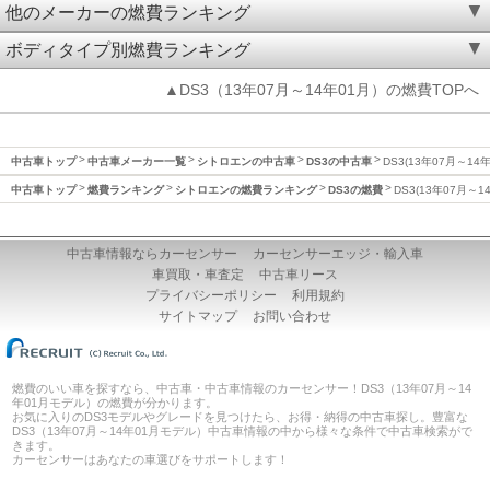
他のメーカーの燃費ランキング
ボディタイプ別燃費ランキング
▲DS3（13年07月～14年01月）の燃費TOPへ
中古車トップ
中古車メーカー一覧
シトロエンの中古車
DS3の中古車
DS3(13年07月～14
中古車トップ
燃費ランキング
シトロエンの燃費ランキング
DS3の燃費
DS3(13年07月～1
中古車情報ならカーセンサー
カーセンサーエッジ・輸入車
車買取・車査定
中古車リース
プライバシーポリシー
利用規約
サイトマップ
お問い合わせ
燃費のいい車を探すなら、中古車・中古車情報のカーセンサー！DS3（13年07月～14
年01月モデル）の燃費が分かります。
お気に入りのDS3モデルやグレードを見つけたら、お得・納得の中古車探し。豊富な
DS3（13年07月～14年01月モデル）中古車情報の中から様々な条件で中古車検索がで
きます。
カーセンサーはあなたの車選びをサポートします！