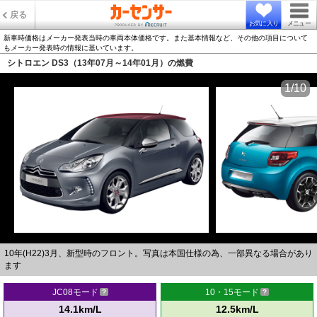
戻る
お気に入り
メニュー
新車時価格はメーカー発表当時の車両本体価格です。また基本情報など、その他の項目について
もメーカー発表時の情報に基いています。
シトロエン DS3（13年07月～14年01月）の燃費
1/10
10年(H22)3月、新型時のフロント。写真は本国仕様の為、一部異なる場合があり
ます
JC08モード
10・15モード
14.1km/L
12.5km/L