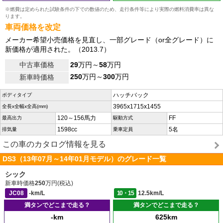
※燃費は定められた試験条件の下での数値のため、走行条件等により実際の燃料消費率は異な
ります。
車両価格を改定
メーカー希望小売価格を見直し、一部グレード（or全グレード）に
新価格が適用された。（2013.7）
中古車価格
29
万円～
58
万円
250
万円～
300
万円
新車時価格
ハッチバック
ボディタイプ
3965x1715x1455
全長x全幅x全高(mm)
120～156馬力
FF
最高出力
駆動方式
1598cc
5名
排気量
乗車定員
この車のカタログ情報を見る
DS3（13年07月～14年01月モデル）のグレード一覧
シック
新車時価格
250
万円(税込)
JC08
-km/L
10・15
12.5km/L
満タンでどこまで走る？
満タンでどこまで走る？
-km
625km