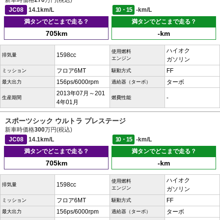
新車時価格
270
万円(税込)
JC08
14.1km/L
10・15
-km/L
満タンでどこまで走る？
満タンでどこまで走る？
705km
-km
ハイオク
使用燃料
1598cc
排気量
エンジン
ガソリン
フロア6MT
FF
ミッション
駆動方式
156ps/6000rpm
ターボ
最大出力
過給器（ターボ）
2013年07月～201
-
生産期間
燃費性能
4年01月
スポーツシック ウルトラ プレステージ
新車時価格
300
万円(税込)
JC08
14.1km/L
10・15
-km/L
満タンでどこまで走る？
満タンでどこまで走る？
705km
-km
ハイオク
使用燃料
1598cc
排気量
エンジン
ガソリン
フロア6MT
FF
ミッション
駆動方式
156ps/6000rpm
ターボ
最大出力
過給器（ターボ）