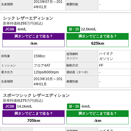
2013年07月～201
-
生産期間
燃費性能
4年01月
シック レザーエディション
新車時価格
255
万円(税込)
JC08
-km/L
10・15
12.5km/L
満タンでどこまで走る？
満タンでどこまで走る？
-km
625km
ハイオク
使用燃料
1598cc
排気量
エンジン
ガソリン
フロア4AT
FF
ミッション
駆動方式
120ps/6000rpm
-
最大出力
過給器（ターボ）
2013年10月～201
-
生産期間
燃費性能
4年01月
スポーツシック レザーエディション
新車時価格
275
万円(税込)
JC08
14.1km/L
10・15
-km/L
満タンでどこまで走る？
満タンでどこまで走る？
705km
-km
ハイオク