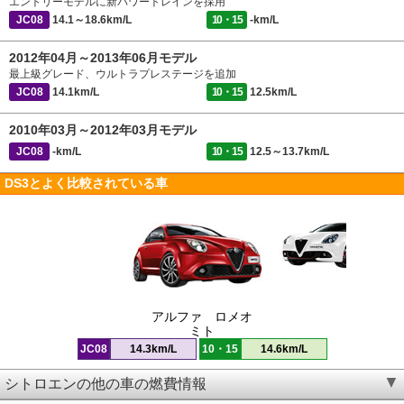
エントリーモデルに新パワートレインを採用
JC08
14.1～18.6km/L
10・15
-km/L
2012年04月～2013年06月モデル
最上級グレード、ウルトラプレステージを追加
JC08
14.1km/L
10・15
12.5km/L
2010年03月～2012年03月モデル
JC08
-km/L
10・15
12.5～13.7km/L
DS3とよく比較されている車
アルファ ロメオ
ミト
JC08
14.3km/L
10・15
14.6km/L
シトロエンの他の車の燃費情報