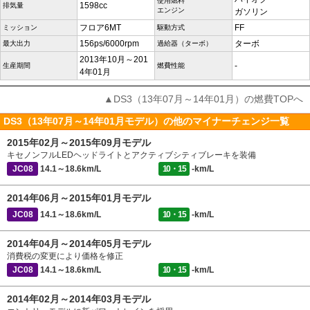
使用燃料
1598cc
排気量
エンジン
ガソリン
フロア6MT
FF
ミッション
駆動方式
156ps/6000rpm
ターボ
最大出力
過給器（ターボ）
2013年10月～201
-
生産期間
燃費性能
4年01月
▲DS3（13年07月～14年01月）の燃費TOPへ
DS3（13年07月～14年01月モデル）の他のマイナーチェンジ一覧
2015年02月～2015年09月モデル
キセノンフルLEDヘッドライトとアクティブシティブレーキを装備
JC08
14.1～18.6km/L
10・15
-km/L
2014年06月～2015年01月モデル
JC08
14.1～18.6km/L
10・15
-km/L
2014年04月～2014年05月モデル
消費税の変更により価格を修正
JC08
14.1～18.6km/L
10・15
-km/L
2014年02月～2014年03月モデル