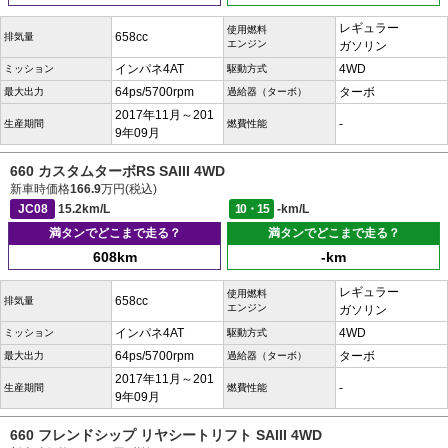
レギュラー
使用燃料
658cc
排気量
エンジン
ガソリン
インパネ4AT
4WD
ミッション
駆動方式
64ps/5700rpm
ターボ
最大出力
過給器（ターボ）
2017年11月～201
-
生産期間
燃費性能
9年09月
660 カスタムターボRS SAIII 4WD
新車時価格
166.9
万円(税込)
JC08
15.2km/L
10・15
-km/L
満タンでどこまで走る？
満タンでどこまで走る？
608km
-km
レギュラー
使用燃料
658cc
排気量
エンジン
ガソリン
インパネ4AT
4WD
ミッション
駆動方式
64ps/5700rpm
ターボ
最大出力
過給器（ターボ）
2017年11月～201
-
生産期間
燃費性能
9年09月
660 フレンドシップ リヤシートリフト SAIII 4WD