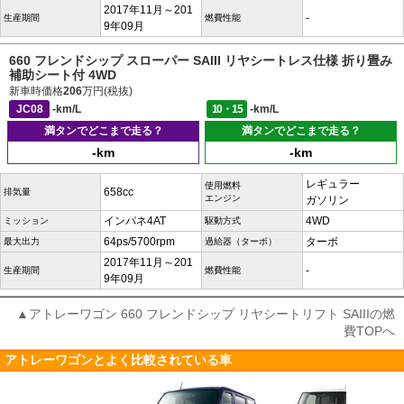
2017年11月～201
-
生産期間
燃費性能
9年09月
660 フレンドシップ スローパー SAIII リヤシートレス仕様 折り畳み
補助シート付 4WD
新車時価格
206
万円(税抜)
JC08
-km/L
10・15
-km/L
満タンでどこまで走る？
満タンでどこまで走る？
-km
-km
レギュラー
使用燃料
658cc
排気量
エンジン
ガソリン
インパネ4AT
4WD
ミッション
駆動方式
64ps/5700rpm
ターボ
最大出力
過給器（ターボ）
2017年11月～201
-
生産期間
燃費性能
9年09月
▲アトレーワゴン 660 フレンドシップ リヤシートリフト SAIIIの燃
費TOPへ
アトレーワゴンとよく比較されている車