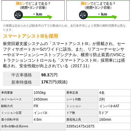
満タン
でどこまで走る？
満タン
でどこまで走る？
（燃費×タンク容量）
（燃費×タンク容量）
-
-
km
km
※燃費は定められた試験条件の下での数値のため、走行条件等により実際の燃料消費率は異な
ります。
スマートアシストIIIを採用
衝突回避支援システムの「スマートアシストIII」が搭載され、セー
フティサポートカーSのワイドに該当。また、リアコーナーセンサ
ーやエマージェンシーストップシグナル、横滑り防止装置のVSCと
トラクションコントロールも「スマートアシストIII」採用車には搭
載され、安全性能が向上されている（2017.11）
中古車価格
98.3
万円
176
万円(税抜)
新車時価格
1050kg
4名
車両重量
乗車定員
2450mm
2列
ホイールベース
シート列数
FR
インパネ4AT
駆動方式
ミッション
インパネ
5ドア
ミッション位置
ドア数
4.6m
160mm
最小回転半径
最低地上高
3395x1475x1875
全長x全幅x全高(mm)