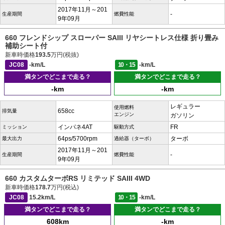
2017年11月～201
-
生産期間
燃費性能
9年09月
660 フレンドシップ スローパー SAIII リヤシートレス仕様 折り畳み
補助シート付
新車時価格
193.5
万円(税抜)
JC08
-km/L
10・15
-km/L
満タンでどこまで走る？
満タンでどこまで走る？
-km
-km
レギュラー
使用燃料
658cc
排気量
エンジン
ガソリン
インパネ4AT
FR
ミッション
駆動方式
64ps/5700rpm
ターボ
最大出力
過給器（ターボ）
2017年11月～201
-
生産期間
燃費性能
9年09月
660 カスタムターボRS リミテッド SAIII 4WD
新車時価格
178.7
万円(税込)
JC08
15.2km/L
10・15
-km/L
満タンでどこまで走る？
満タンでどこまで走る？
608km
-km