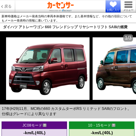
戻る
お気に入り
メニュー
新車時価格はメーカー発表当時の車両本体価格です。また基本情報など、その他の項目について
もメーカー発表時の情報に基いています。
ダイハツ アトレーワゴン 660 フレンドシップ リヤシートリフト SAIIIの燃費
1/3
17年(H29)11月、MC時の660 カスタムターボRS リミテッド SAIIIのフロント。
仕様はグレードにより異なります
JC08モード
10・15モード
-km/L(40L)
-km/L(40L)