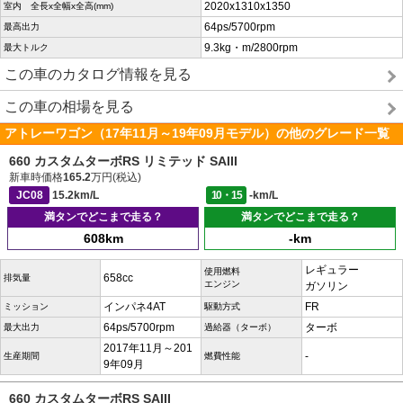
2020x1310x1350
室内 全長x全幅x全高(mm)
64ps/5700rpm
最高出力
9.3kg・m/2800rpm
最大トルク
この車のカタログ情報を見る
この車の相場を見る
アトレーワゴン（17年11月～19年09月モデル）の他のグレード一覧
660 カスタムターボRS リミテッド SAIII
新車時価格
165.2
万円(税込)
JC08
15.2km/L
10・15
-km/L
満タンでどこまで走る？
満タンでどこまで走る？
608km
-km
レギュラー
使用燃料
658cc
排気量
エンジン
ガソリン
インパネ4AT
FR
ミッション
駆動方式
64ps/5700rpm
ターボ
最大出力
過給器（ターボ）
2017年11月～201
-
生産期間
燃費性能
9年09月
660 カスタムターボRS SAIII