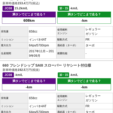
新車時価格
153.4
万円(税込)
JC08
15.2km/L
10・15
-km/L
満タンでどこまで走る？
満タンでどこまで走る？
608km
-km
レギュラー
使用燃料
658cc
排気量
エンジン
ガソリン
インパネ4AT
FR
ミッション
駆動方式
64ps/5700rpm
ターボ
最大出力
過給器（ターボ）
2017年11月～201
-
生産期間
燃費性能
9年09月
660 フレンドシップ SAIII スローパー リヤシート付仕様
新車時価格
192.5
万円(税抜)
JC08
-km/L
10・15
-km/L
満タンでどこまで走る？
満タンでどこまで走る？
-km
-km
レギュラー
使用燃料
658cc
排気量
エンジン
ガソリン
インパネ4AT
FR
ミッション
駆動方式
64ps/5700rpm
ターボ
最大出力
過給器（ターボ）