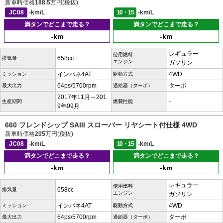
新車時価格
188.5
万円(税抜)
JC08
-km/L
10・15
-km/L
満タンでどこまで走る？
満タンでどこまで走る？
-km
-km
レギュラー
使用燃料
658cc
排気量
エンジン
ガソリン
インパネ4AT
4WD
ミッション
駆動方式
64ps/5700rpm
ターボ
最大出力
過給器（ターボ）
2017年11月～201
-
生産期間
燃費性能
9年09月
660 フレンドシップ SAIII スローパー リヤシート付仕様 4WD
新車時価格
205
万円(税抜)
JC08
-km/L
10・15
-km/L
満タンでどこまで走る？
満タンでどこまで走る？
-km
-km
レギュラー
使用燃料
658cc
排気量
エンジン
ガソリン
インパネ4AT
4WD
ミッション
駆動方式
64ps/5700rpm
ターボ
最大出力
過給器（ターボ）