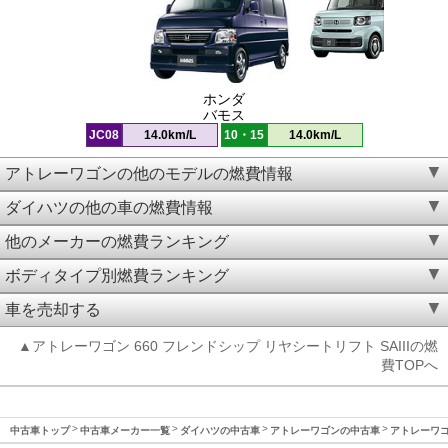
ホンダ
バモス
JC08
14.0km/L
10・15
14.0km/L
アトレーワゴンの他のモデルの燃費情報
ダイハツの他の車の燃費情報
他のメーカーの燃費ランキング
ボディタイプ別燃費ランキング
車を売却する
▲アトレーワゴン 660 フレンドシップ リヤシートリフト SAIIIの燃
費TOPへ
中古車トップ
中古車メーカー一覧
ダイハツの中古車
アトレーワゴンの中古車
アトレーワゴン