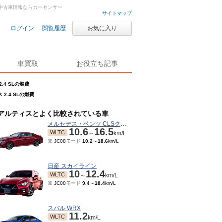
古車・中古車情報ならカーセンサー
サイトマップ
ログイン
閲覧履歴
お気に入り
車買取
お役立ち記事
.4 SLの燃費
 2.4 SLの燃費
アルティスとよく比較されている車
メルセデス・ベンツ CLSクラス
10.6
16.5
WLTC
～
km/L
※ JC08モード
10.2
～
18.6
km/L
日産 スカイライン
10
12.4
WLTC
～
km/L
※ JC08モード
9.4
～
18.4
km/L
スバル WRX
11.2
WLTC
km/L