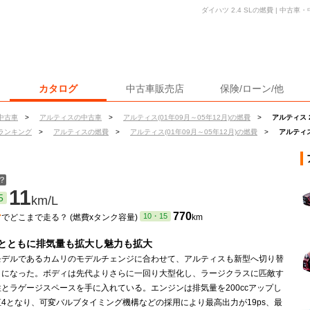
ダイハツ 2.4 SLの燃費 | 中
カタログ
中古車販売店
保険/ローン/他
中古車
>
アルティスの中古車
>
アルティス(01年09月～05年12月)の燃費
>
アルティス 2
ランキング
>
アルティスの燃費
>
アルティス(01年09月～05年12月)の燃費
>
アルティス
？
11
5
km/L
ン
770
10・15
でどこまで走る？ (燃費xタンク容量)
km
とともに排気量も拡大し魅力も拡大
モデルであるカムリのモデルチェンジに合わせて、アルティスも新型へ切り替
とになった。ボディは先代よりさらに一回り大型化し、ラージクラスに匹敵す
とラゲージスペースを手に入れている。エンジンは排気量を200ccアップし
の直4となり、可変バルブタイミング機構などの採用により最高出力が19ps、最