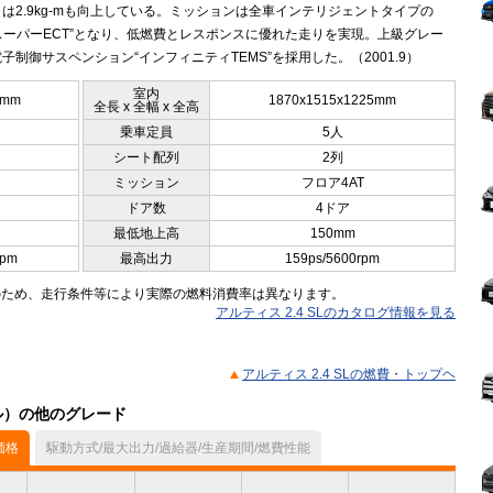
は2.9kg-mも向上している。ミッションは全車インテリジェントタイプの
“スーパーECT”となり、低燃費とレスポンスに優れた走りを実現。上級グレー
子制御サスペンション“インフィニティTEMS”を採用した。（2001.9）
室内
0mm
1870x1515x1225mm
全長 x 全幅 x 全高
乗車定員
5人
シート配列
2列
ミッション
フロア4AT
ドア数
4ドア
最低地上高
150mm
rpm
最高出力
159ps/5600rpm
のため、走行条件等により実際の燃料消費率は異なります。
アルティス 2.4 SLのカタログ情報を見る
アルティス 2.4 SLの燃費・トップヘ
デル）の他のグレード
価格
駆動方式/最大出力/過給器/生産期間/燃費性能