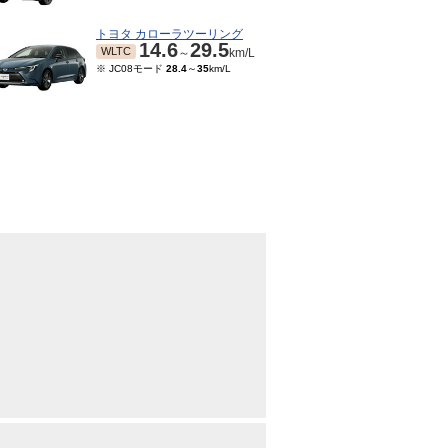
トヨタ カローラツーリング
14.6
29.5
WLTC
～
km/L
※ JC08モード
28.4
～
35
km/L