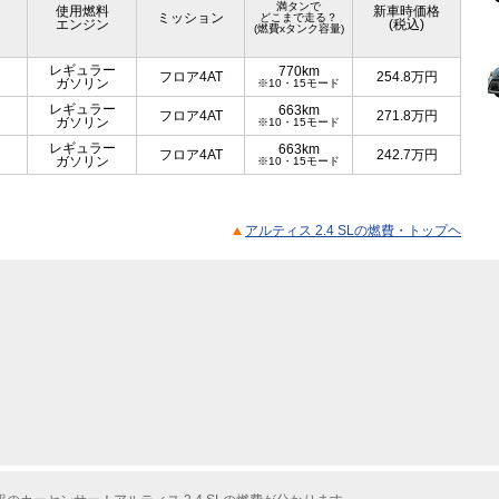
満タンで
使用燃料
新車時価格
ミッション
どこまで走る？
エンジン
(税込)
(燃費xタンク容量)
レギュラー
770km
フロア4AT
254.8
万円
ガソリン
※10・15モード
レギュラー
663km
フロア4AT
271.8
万円
ガソリン
※10・15モード
レギュラー
663km
フロア4AT
242.7
万円
ガソリン
※10・15モード
アルティス 2.4 SLの燃費・トップヘ