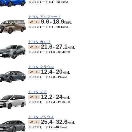
※ JC08モード
9.4
～
13.2
km/L
トヨタ アルファード
9.6
18.9
WLTC
～
km/L
※ JC08モード
9.1
～
19.4
km/L
トヨタ カムリ
21.6
27.1
WLTC
～
km/L
※ JC08モード
24.6
～
33.4
km/L
トヨタ クラウン
12.4
20
WLTC
～
km/L
※ JC08モード
12.8
～
24
km/L
トヨタ ノア
12.2
24
WLTC
～
km/L
※ JC08モード
12.4
～
23.8
km/L
トヨタ プリウス
25.4
32.6
WLTC
～
km/L
※ JC08モード
27
～
40.8
km/L