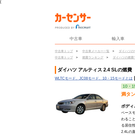
{
中古車
輸入車
中古車トップ
>
中古車メーカー一覧
>
ダイハツの
中古車トップ
>
燃費ランキング
>
ダイハツの燃費
ダイハツ アルティス 2.4 SLの燃費
WLTCモード、JC08モード、10・15モードとは
10・1
満タ
ボディ
ベース
わるこ
る居住性
2.4L