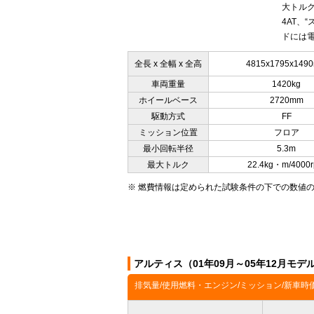
大トルク
4AT、
ドには電
全長 x 全幅 x 全高
4815x1795x149
車両重量
1420kg
ホイールベース
2720mm
駆動方式
FF
ミッション位置
フロア
最小回転半径
5.3m
最大トルク
22.4kg・m/4000
※ 燃費情報は定められた試験条件の下での数値
アルティス（01年09月～05年12月モ
排気量/使用燃料・エンジン/ミッション/新車時