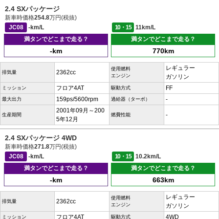
2.4 SXパッケージ
新車時価格
254.8
万円(税抜)
JC08
-km/L
10・15
11km/L
満タンでどこまで走る？
満タンでどこまで走る？
-km
770km
レギュラー
使用燃料
2362cc
排気量
エンジン
ガソリン
フロア4AT
FF
ミッション
駆動方式
159ps/5600rpm
-
最大出力
過給器（ターボ）
2001年09月～200
-
生産期間
燃費性能
5年12月
2.4 SXパッケージ 4WD
新車時価格
271.8
万円(税抜)
JC08
-km/L
10・15
10.2km/L
満タンでどこまで走る？
満タンでどこまで走る？
-km
663km
レギュラー
使用燃料
2362cc
排気量
エンジン
ガソリン
フロア4AT
4WD
ミッション
駆動方式