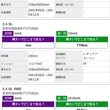
159ps/5600rpm
-
最大出力
過給器（ターボ）
2001年09月～200
-
生産期間
燃費性能
5年12月
2.4 SL
新車時価格
224.7
万円(税抜)
JC08
-km/L
10・15
11km/L
満タンでどこまで走る？
満タンでどこまで走る？
-km
770km
レギュラー
使用燃料
2362cc
排気量
エンジン
ガソリン
フロア4AT
FF
ミッション
駆動方式
159ps/5600rpm
-
最大出力
過給器（ターボ）
2001年09月～200
-
生産期間
燃費性能
5年12月
2.4 SL 4WD
新車時価格
242.7
万円(税抜)
JC08
-km/L
10・15
10.2km/L
満タンでどこまで走る？
満タンでどこまで走る？