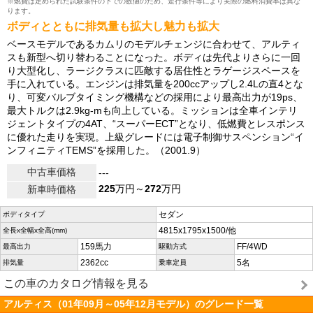
※燃費は定められた試験条件の下での数値のため、走行条件等により実際の燃料消費率は異な
ります。
ボディとともに排気量も拡大し魅力も拡大
ベースモデルであるカムリのモデルチェンジに合わせて、アルティ
スも新型へ切り替わることになった。ボディは先代よりさらに一回
り大型化し、ラージクラスに匹敵する居住性とラゲージスペースを
手に入れている。エンジンは排気量を200ccアップし2.4Lの直4とな
り、可変バルブタイミング機構などの採用により最高出力が19ps、
最大トルクは2.9kg-mも向上している。ミッションは全車インテリ
ジェントタイプの4AT、“スーパーECT”となり、低燃費とレスポンス
に優れた走りを実現。上級グレードには電子制御サスペンション“イ
ンフィニティTEMS”を採用した。（2001.9）
中古車価格
---
225
万円～
272
万円
新車時価格
セダン
ボディタイプ
4815x1795x1500/他
全長x全幅x全高(mm)
159馬力
FF/4WD
最高出力
駆動方式
2362cc
5名
排気量
乗車定員
この車のカタログ情報を見る
アルティス（01年09月～05年12月モデル）のグレード一覧