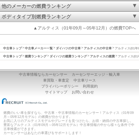
他のメーカーの燃費ランキング
ボディタイプ別燃費ランキング
▲アルティス（01年09月～05年12月）の燃費TOPへ
中古車トップ
中古車メーカー一覧
ダイハツの中古車
アルティスの中古車
アルティス(01年
中古車トップ
燃費ランキング
ダイハツの燃費ランキング
アルティスの燃費
アルティス(01
中古車情報ならカーセンサー
カーセンサーエッジ・輸入車
車買取・車査定
中古車リース
プライバシーポリシー
利用規約
サイトマップ
お問い合わせ
燃費のいい車を探すなら、中古車・中古車情報のカーセンサー！アルティス（01年09
月～05年12月モデル）の燃費が分かります。
お気に入りのアルティスモデルやグレードを見つけたら、お得・納得の中古車探し。
豊富なアルティス（01年09月～05年12月モデル）中古車情報の中から様々な条件で中
古車検索ができます。
カーセンサーはあなたの車選びをサポートします！