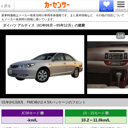
戻る
お気に入り
メニュー
新車時価格はメーカー発表当時の車両本体価格です。また基本情報など、その他の項目について
もメーカー発表時の情報に基いています。
ダイハツ アルティス（01年09月～05年12月）の燃費
1/4
01年(H13)9月、FMC時の2.4 SXパッケージのフロント
JC08モード
10・15モード
-km/L
10.2～11.0km/L