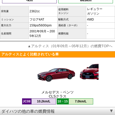
-km
663km
レギュラー
使用燃料
2362cc
排気量
エンジン
ガソリン
フロア4AT
4WD
ミッション
駆動方式
159ps/5600rpm
-
最大出力
過給器（ターボ）
2001年09月～200
-
生産期間
燃費性能
5年12月
▲アルティス（01年09月～05年12月）の燃費TOPへ
アルティスとよく比較されている車
メルセデス・ベンツ
CLSクラス
JC08
10.2km/L
10・15
7.0km/L
ダイハツの他の車の燃費情報