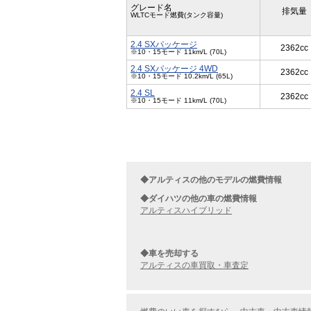
グレード名
排気量
WLTCモード燃費(タンク容量)
2.4 SXパッケージ
2362cc
※10・15モード 11km/L (70L)
2.4 SXパッケージ 4WD
2362cc
※10・15モード 10.2km/L (65L)
2.4 SL
2362cc
※10・15モード 11km/L (70L)
◆アルティスの他のモデルの燃費情報
◆ダイハツの他の車の燃費情報
アルティスハイブリッド
◆車を売却する
アルティスの車買取・車査定