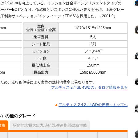
は2.9kg-mも向上している。ミッションは全車インテリジェントタイプの
“スーパーECT”となり、低燃費とレスポンスに優れた走りを実現。上級グレー
子制御サスペンション“インフィニティTEMS”を採用した。（2001.9）
室内
0mm
1870x1515x1225mm
全長 x 全幅 x 全高
乗車定員
5人
シート配列
2列
ミッション
フロア4AT
ドア数
4ドア
最低地上高
150mm
rpm
最高出力
159ps/5600rpm
のため、走行条件等により実際の燃料消費率は異なります。
アルティス 2.4 SL 4WDのカタログ情報を見る
アルティス 2.4 SL 4WDの燃費・トップヘ
デル）の他のグレード
価格
駆動方式/最大出力/過給器/生産期間/燃費性能