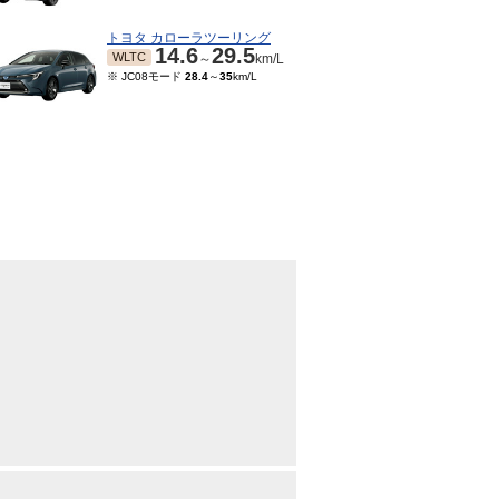
トヨタ カローラツーリング
14.6
29.5
WLTC
～
km/L
※ JC08モード
28.4
～
35
km/L