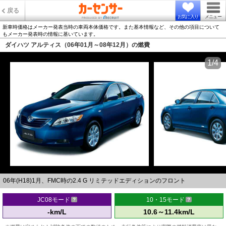
戻る
お気に入り
メニュー
新車時価格はメーカー発表当時の車両本体価格です。また基本情報など、その他の項目について
もメーカー発表時の情報に基いています。
ダイハツ アルティス（06年01月～08年12月）の燃費
1/4
06年(H18)1月、FMC時の2.4 G リミテッドエディションのフロント
JC08モード
10・15モード
-km/L
10.6～11.4km/L