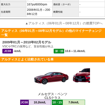
167ps/6000rpm
-
最大出力
過給器（ターボ）
2006年01月～200
-
生産期間
燃費性能
8年12月
▲アルティス（06年01月～08年12月）の燃費TOPへ
アルティス（06年01月～08年12月モデル）の他のマイナーチェンジ
一覧
2009年01月～2010年02月モデル
VSCやTRCの採用など、安全性能が向上
JC08
-km/L
10・15
10.6～11.4km/L
アルティスとよく比較されている車
メルセデス・ベンツ
CLSクラス
JC08
10.2km/L
10・15
7.0km/L