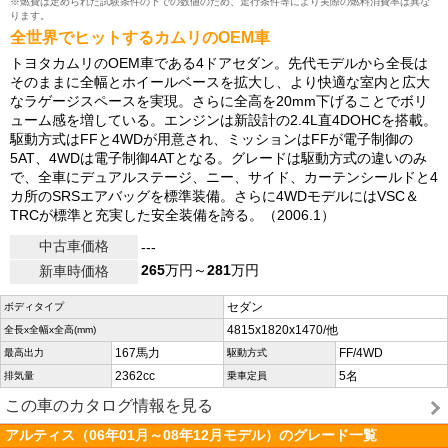
※燃費は定められた試験条件の下での数値のため、走行条件等により実際の燃料消費率は異な
ります。
全世界でヒットするカムリのOEM車
トヨタカムリのOEM車である4ドアセダン。先代モデルから全長は
そのままに全幅とホイールベースを拡大し、より快適な室内と広大
なラゲージスペースを実現。さらに全高を20mm下げることでボリ
ューム感を増している。エンジンは新設計の2.4L直4DOHCを搭載。
駆動方式はFFと4WDが用意され、ミッションはFFが電子制御の
5AT、4WDは電子制御4ATとなる。グレードは駆動方式の違いのみ
で、全車にデュアルステージ、ニー、サイド、カーテンシールドと4
カ所のSRSエアバッグを標準装備。さらに4WDモデルにはVSC＆
TRCが標準と充実した安全装備を誇る。（2006.1）
中古車価格
---
265
万円～
281
万円
新車時価格
セダン
ボディタイプ
4815x1820x1470/他
全長x全幅x全高(mm)
167馬力
FF/4WD
最高出力
駆動方式
2362cc
5名
排気量
乗車定員
この車のカタログ情報を見る
アルティス（06年01月～08年12月モデル）のグレード一覧