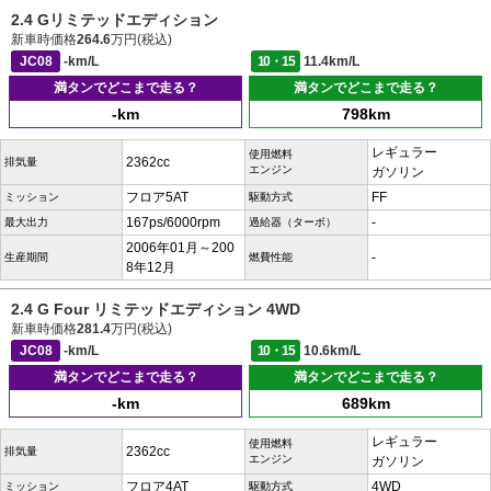
2.4 Gリミテッドエディション
新車時価格
264.6
万円(税込)
JC08
-km/L
10・15
11.4km/L
満タンでどこまで走る？
満タンでどこまで走る？
-km
798km
レギュラー
使用燃料
2362cc
排気量
エンジン
ガソリン
フロア5AT
FF
ミッション
駆動方式
167ps/6000rpm
-
最大出力
過給器（ターボ）
2006年01月～200
-
生産期間
燃費性能
8年12月
2.4 G Four リミテッドエディション 4WD
新車時価格
281.4
万円(税込)
JC08
-km/L
10・15
10.6km/L
満タンでどこまで走る？
満タンでどこまで走る？
-km
689km
レギュラー
使用燃料
2362cc
排気量
エンジン
ガソリン
フロア4AT
4WD
ミッション
駆動方式