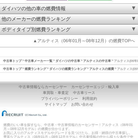
ダイハツの他の車の燃費情報
他のメーカーの燃費ランキング
ボディタイプ別燃費ランキング
▲アルティス（06年01月～08年12月）の燃費TOPへ
中古車トップ
中古車メーカー一覧
ダイハツの中古車
アルティスの中古車
アルティス(06年
中古車トップ
燃費ランキング
ダイハツの燃費ランキング
アルティスの燃費
アルティス(06
中古車情報ならカーセンサー
カーセンサーエッジ・輸入車
車買取・車査定
中古車リース
プライバシーポリシー
利用規約
サイトマップ
お問い合わせ
燃費のいい車を探すなら、中古車・中古車情報のカーセンサー！アルティス（06年01
月～08年12月モデル）の燃費が分かります。
お気に入りのアルティスモデルやグレードを見つけたら、お得・納得の中古車探し。
豊富なアルティス（06年01月～08年12月モデル）中古車情報の中から様々な条件で中