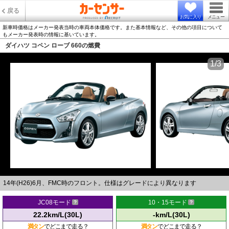
戻る
お気に入り
メニュー
新車時価格はメーカー発表当時の車両本体価格です。また基本情報など、その他の項目について
もメーカー発表時の情報に基いています。
ダイハツ コペン ローブ 660の燃費
1/3
14年(H26)6月、FMC時のフロント。仕様はグレードにより異なります
JC08モード
10・15モード
22.2km/L(30L)
-km/L(30L)
満タン
でどこまで走る？
満タン
でどこまで走る？