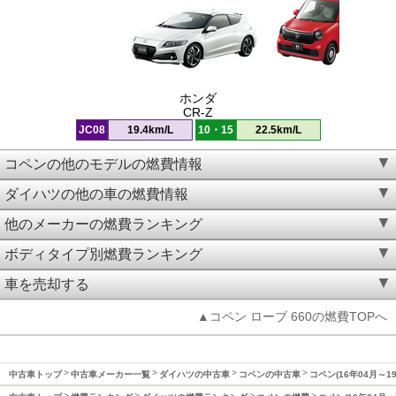
ホンダ
CR-Z
JC08
19.4km/L
10・15
22.5km/L
コペンの他のモデルの燃費情報
ダイハツの他の車の燃費情報
他のメーカーの燃費ランキング
ボディタイプ別燃費ランキング
車を売却する
▲コペン ローブ 660の燃費TOPへ
中古車トップ
中古車メーカー一覧
ダイハツの中古車
コペンの中古車
コペン(16年04月～1