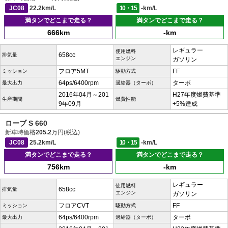
JC08
22.2km/L
10・15
-km/L
満タンでどこまで走る？
満タンでどこまで走る？
666km
-km
レギュラー
使用燃料
658cc
排気量
エンジン
ガソリン
フロア5MT
FF
ミッション
駆動方式
64ps/6400rpm
ターボ
最大出力
過給器（ターボ）
2016年04月～201
H27年度燃費基準
生産期間
燃費性能
9年09月
+5%達成
ローブ S 660
新車時価格
205.2
万円(税込)
JC08
25.2km/L
10・15
-km/L
満タンでどこまで走る？
満タンでどこまで走る？
756km
-km
レギュラー
使用燃料
658cc
排気量
エンジン
ガソリン
フロアCVT
FF
ミッション
駆動方式
64ps/6400rpm
ターボ
最大出力
過給器（ターボ）