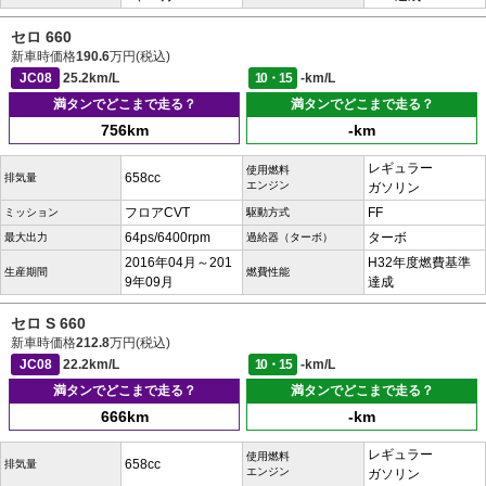
セロ 660
新車時価格
190.6
万円(税込)
JC08
25.2km/L
10・15
-km/L
満タンでどこまで走る？
満タンでどこまで走る？
756km
-km
レギュラー
使用燃料
658cc
排気量
エンジン
ガソリン
フロアCVT
FF
ミッション
駆動方式
64ps/6400rpm
ターボ
最大出力
過給器（ターボ）
2016年04月～201
H32年度燃費基準
生産期間
燃費性能
9年09月
達成
セロ S 660
新車時価格
212.8
万円(税込)
JC08
22.2km/L
10・15
-km/L
満タンでどこまで走る？
満タンでどこまで走る？
666km
-km
レギュラー
使用燃料
658cc
排気量
エンジン
ガソリン