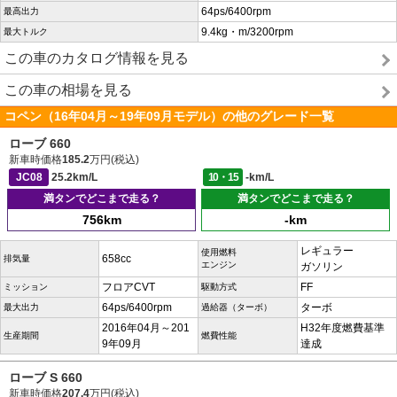
64ps/6400rpm
最高出力
9.4kg・m/3200rpm
最大トルク
この車のカタログ情報を見る
この車の相場を見る
コペン（16年04月～19年09月モデル）の他のグレード一覧
ローブ 660
新車時価格
185.2
万円(税込)
JC08
25.2km/L
10・15
-km/L
満タンでどこまで走る？
満タンでどこまで走る？
756km
-km
レギュラー
使用燃料
658cc
排気量
エンジン
ガソリン
フロアCVT
FF
ミッション
駆動方式
64ps/6400rpm
ターボ
最大出力
過給器（ターボ）
2016年04月～201
H32年度燃費基準
生産期間
燃費性能
9年09月
達成
ローブ S 660
新車時価格
207.4
万円(税込)