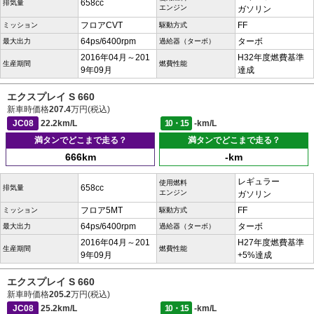
658cc
排気量
エンジン
ガソリン
フロアCVT
FF
ミッション
駆動方式
64ps/6400rpm
ターボ
最大出力
過給器（ターボ）
2016年04月～201
H32年度燃費基準
生産期間
燃費性能
9年09月
達成
エクスプレイ S 660
新車時価格
207.4
万円(税込)
JC08
22.2km/L
10・15
-km/L
満タンでどこまで走る？
満タンでどこまで走る？
666km
-km
レギュラー
使用燃料
658cc
排気量
エンジン
ガソリン
フロア5MT
FF
ミッション
駆動方式
64ps/6400rpm
ターボ
最大出力
過給器（ターボ）
2016年04月～201
H27年度燃費基準
生産期間
燃費性能
9年09月
+5%達成
エクスプレイ S 660
新車時価格
205.2
万円(税込)
JC08
25.2km/L
10・15
-km/L