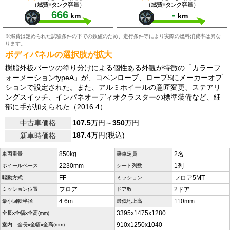
（燃費×タンク容量）
（燃費×タンク容量）
666
-
km
km
※燃費は定められた試験条件の下での数値のため、走行条件等により実際の燃料消費率は異な
ります。
ボディパネルの選択肢が拡大
樹脂外板パーツの塗り分けによる個性ある外観が特徴の「カラーフ
ォーメーションtypeA」が、コペンローブ、ローブSにメーカーオプ
ションで設定された。また、アルミホイールの意匠変更、ステアリ
ングスイッチ、インパネオーディオクラスターの標準装備など、細
部に手が加えられた（2016.4）
中古車価格
107.5
万円～
350
万円
187.4
万円(税込)
新車時価格
850kg
2名
車両重量
乗車定員
2230mm
1列
ホイールベース
シート列数
FF
フロア5MT
駆動方式
ミッション
フロア
2ドア
ミッション位置
ドア数
4.6m
110mm
最小回転半径
最低地上高
3395x1475x1280
全長x全幅x全高(mm)
910x1250x1040
室内 全長x全幅x全高(mm)