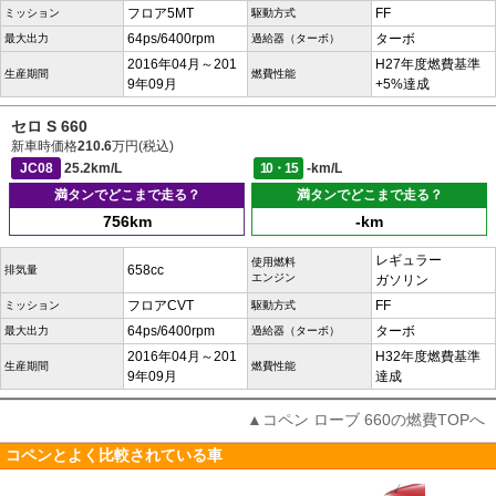
フロア5MT
FF
ミッション
駆動方式
64ps/6400rpm
ターボ
最大出力
過給器（ターボ）
2016年04月～201
H27年度燃費基準
生産期間
燃費性能
9年09月
+5%達成
セロ S 660
新車時価格
210.6
万円(税込)
JC08
25.2km/L
10・15
-km/L
満タンでどこまで走る？
満タンでどこまで走る？
756km
-km
レギュラー
使用燃料
658cc
排気量
エンジン
ガソリン
フロアCVT
FF
ミッション
駆動方式
64ps/6400rpm
ターボ
最大出力
過給器（ターボ）
2016年04月～201
H32年度燃費基準
生産期間
燃費性能
9年09月
達成
▲コペン ローブ 660の燃費TOPへ
コペンとよく比較されている車