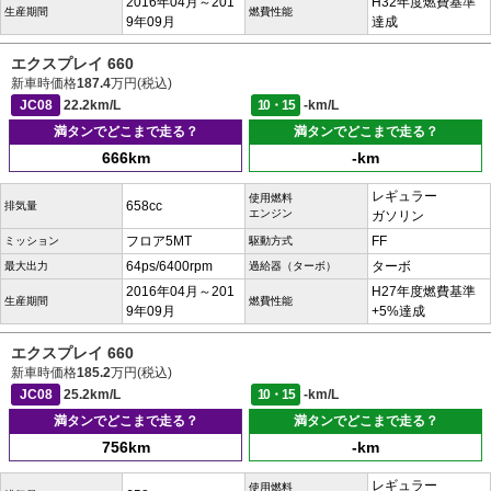
2016年04月～201
H32年度燃費基準
生産期間
燃費性能
9年09月
達成
エクスプレイ 660
新車時価格
187.4
万円(税込)
JC08
22.2km/L
10・15
-km/L
満タンでどこまで走る？
満タンでどこまで走る？
666km
-km
レギュラー
使用燃料
658cc
排気量
エンジン
ガソリン
フロア5MT
FF
ミッション
駆動方式
64ps/6400rpm
ターボ
最大出力
過給器（ターボ）
2016年04月～201
H27年度燃費基準
生産期間
燃費性能
9年09月
+5%達成
エクスプレイ 660
新車時価格
185.2
万円(税込)
JC08
25.2km/L
10・15
-km/L
満タンでどこまで走る？
満タンでどこまで走る？
756km
-km
レギュラー
使用燃料