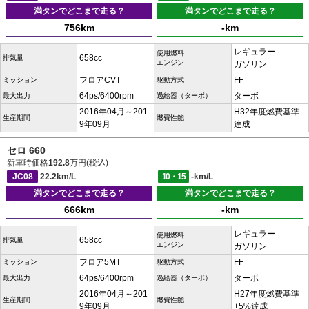
満タンでどこまで走る？
満タンでどこまで走る？
756km
-km
レギュラー
使用燃料
658cc
排気量
エンジン
ガソリン
フロアCVT
FF
ミッション
駆動方式
64ps/6400rpm
ターボ
最大出力
過給器（ターボ）
2016年04月～201
H32年度燃費基準
生産期間
燃費性能
9年09月
達成
セロ 660
新車時価格
192.8
万円(税込)
JC08
22.2km/L
10・15
-km/L
満タンでどこまで走る？
満タンでどこまで走る？
666km
-km
レギュラー
使用燃料
658cc
排気量
エンジン
ガソリン
フロア5MT
FF
ミッション
駆動方式
64ps/6400rpm
ターボ
最大出力
過給器（ターボ）
2016年04月～201
H27年度燃費基準
生産期間
燃費性能
9年09月
+5%達成