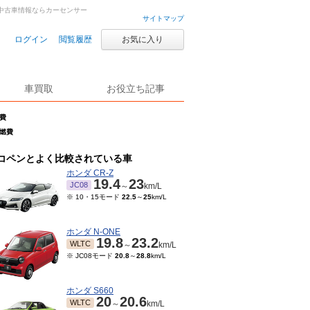
車・中古車情報ならカーセンサー
サイトマップ
ログイン
閲覧履歴
お気に入り
車買取
お役立ち記事
燃費
の燃費
コペンとよく比較されている車
ホンダ CR-Z
19.4
23
JC08
～
km/L
※ 10・15モード
22.5
～
25
km/L
ホンダ N-ONE
19.8
23.2
WLTC
～
km/L
※ JC08モード
20.8
～
28.8
km/L
ホンダ S660
20
20.6
WLTC
～
km/L