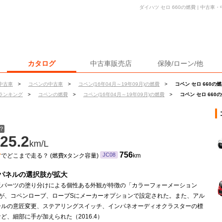
ダイハツ セロ 660の燃費 | 中古
カタログ
中古車販売店
保険/ローン/他
中古車
>
コペンの中古車
>
コペン(16年04月～19年09月)の燃費
>
コペン セロ 660の
ランキング
>
コペンの燃費
>
コペン(16年04月～19年09月)の燃費
>
コペン セロ 660
？
25.2
km/L
ン
756
JC08
でどこまで走る？ (燃費xタンク容量)
km
パネルの選択肢が拡大
板パーツの塗り分けによる個性ある外観が特徴の「カラーフォーメーション
A」が、コペンローブ、ローブSにメーカーオプションで設定された。また、アル
ールの意匠変更、ステアリングスイッチ、インパネオーディオクラスターの標
ど、細部に手が加えられた（2016.4）