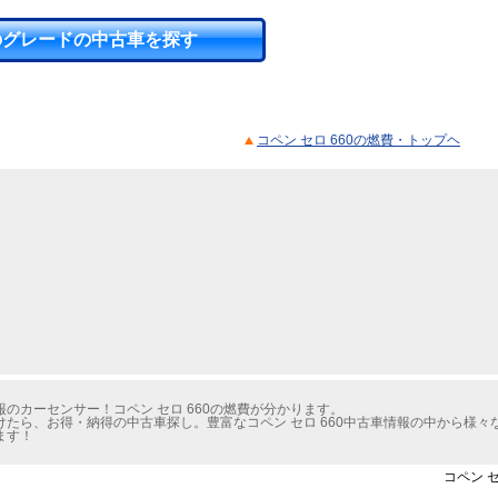
のグレードの中古車を探す
コペン セロ 660の燃費・トップヘ
のカーセンサー！コペン セロ 660の燃費が分かります。
たら、お得・納得の中古車探し。豊富なコペン セロ 660中古車情報の中から様々
ます！
コペン 