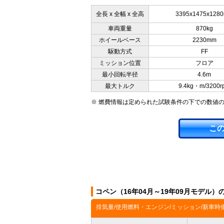
全長 x 全幅 x 全高
3395x1475x128
車両重量
870kg
ホイールベース
2230mm
駆動方式
FF
ミッション位置
フロア
最小回転半径
4.6m
最大トルク
9.4kg・m/3200r
※ 燃費情報は定められた試験条件の下での数値
こ
コペン（16年04月～19年09月モデル
排気量/使用燃料・エンジン/ミッション/新車時