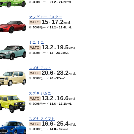
※ JC08モード
21.2
～
24.2
km/L
マツダ ロードスター
15
17.2
WLTC
～
km/L
※ JC08モード
11.2
～
18.6
km/L
ミニ ミニ
13.2
19.5
WLTC
～
km/L
※ JC08モード
13
～
24.2
km/L
スズキ アルト
20.6
28.2
WLTC
～
km/L
※ JC08モード
20
～
37
km/L
スズキ ジムニー
13.2
16.6
WLTC
～
km/L
※ JC08モード
13.6
～
17.1
km/L
スズキ スイフト
16.6
25.4
WLTC
～
km/L
※ JC08モード
14.8
～
32
km/L