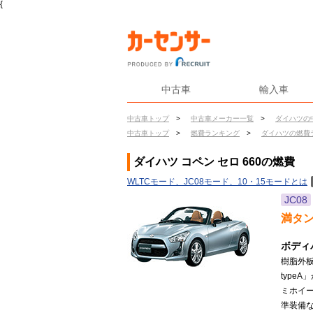
{
中古車
輸入車
中古車トップ
>
中古車メーカー一覧
>
ダイハツの
中古車トップ
>
燃費ランキング
>
ダイハツの燃費
ダイハツ コペン セロ 660の燃費
WLTCモード、JC08モード、10・15モードとは
JC08
満タ
ボディ
樹脂外
type
ミホイ
準装備な