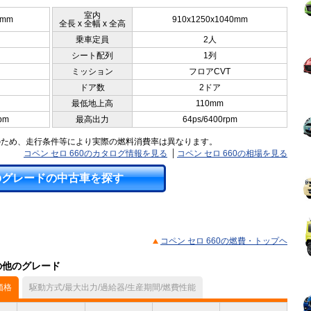
室内
0mm
910x1250x1040mm
全長 x 全幅 x 全高
乗車定員
2人
シート配列
1列
ミッション
フロアCVT
ドア数
2ドア
最低地上高
110mm
pm
最高出力
64ps/6400rpm
のため、走行条件等により実際の燃料消費率は異なります。
コペン セロ 660のカタログ情報を見る
コペン セロ 660の相場を見る
のグレードの中古車を探す
コペン セロ 660の燃費・トップヘ
）の他のグレード
価格
駆動方式/最大出力/過給器/生産期間/燃費性能