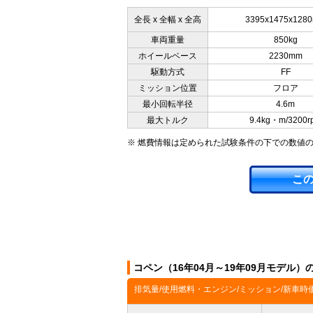
全長 x 全幅 x 全高
3395x1475x128
車両重量
850kg
ホイールベース
2230mm
駆動方式
FF
ミッション位置
フロア
最小回転半径
4.6m
最大トルク
9.4kg・m/3200r
※ 燃費情報は定められた試験条件の下での数値
こ
コペン（16年04月～19年09月モデル
排気量/使用燃料・エンジン/ミッション/新車時