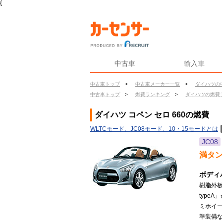
{
中古車
輸入車
中古車トップ
>
中古車メーカー一覧
>
ダイハツの
中古車トップ
>
燃費ランキング
>
ダイハツの燃費
ダイハツ コペン セロ 660の燃費
WLTCモード、JC08モード、10・15モードとは
JC08
満タ
ボディ
樹脂外
type
ミホイ
準装備な