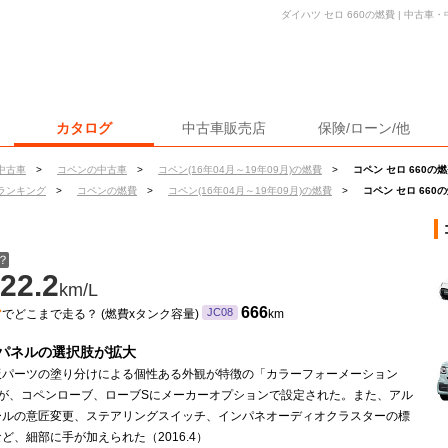
ダイハツ セロ 660の燃費 | 中古
カタログ
中古車販売店
保険/ローン/他
中古車
>
コペンの中古車
>
コペン(16年04月～19年09月)の燃費
>
コペン セロ 660の
ランキング
>
コペンの燃費
>
コペン(16年04月～19年09月)の燃費
>
コペン セロ 660
？
22.2
km/L
ン
666
JC08
でどこまで走る？ (燃費xタンク容量)
km
パネルの選択肢が拡大
板パーツの塗り分けによる個性ある外観が特徴の「カラーフォーメーション
A」が、コペンローブ、ローブSにメーカーオプションで設定された。また、アル
ールの意匠変更、ステアリングスイッチ、インパネオーディオクラスターの標
ど、細部に手が加えられた（2016.4）