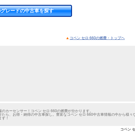
のグレードの中古車を探す
コペン セロ 660の燃費・トップヘ
のカーセンサー！コペン セロ 660の燃費が分かります。
たら、お得・納得の中古車探し。豊富なコペン セロ 660中古車情報の中から様々
ます！
コペン 