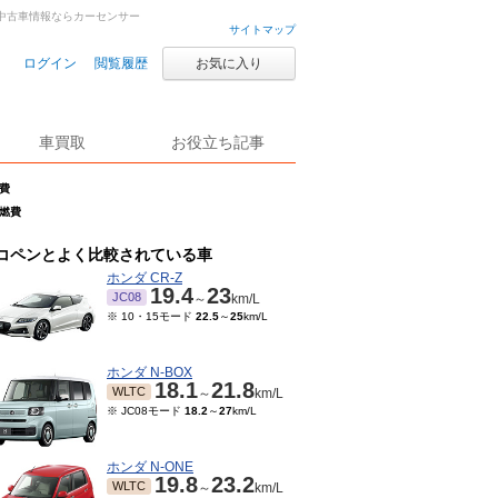
車・中古車情報ならカーセンサー
サイトマップ
ログイン
閲覧履歴
お気に入り
車買取
お役立ち記事
燃費
の燃費
コペンとよく比較されている車
ホンダ CR-Z
19.4
23
JC08
～
km/L
※ 10・15モード
22.5
～
25
km/L
ホンダ N-BOX
18.1
21.8
WLTC
～
km/L
※ JC08モード
18.2
～
27
km/L
ホンダ N-ONE
19.8
23.2
WLTC
～
km/L