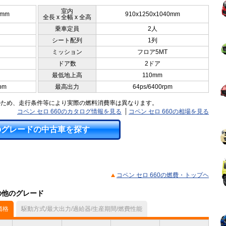
室内
0mm
910x1250x1040mm
全長 x 全幅 x 全高
乗車定員
2人
シート配列
1列
ミッション
フロア5MT
ドア数
2ドア
最低地上高
110mm
pm
最高出力
64ps/6400rpm
のため、走行条件等により実際の燃料消費率は異なります。
コペン セロ 660のカタログ情報を見る
コペン セロ 660の相場を見る
のグレードの中古車を探す
コペン セロ 660の燃費・トップヘ
）の他のグレード
価格
駆動方式/最大出力/過給器/生産期間/燃費性能