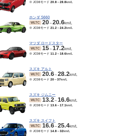
※ JC08モード
20.8
～
28.8
km/L
ホンダ S660
20
20.6
WLTC
～
km/L
※ JC08モード
21.2
～
24.2
km/L
マツダ ロードスター
15
17.2
WLTC
～
km/L
※ JC08モード
11.2
～
18.6
km/L
スズキ アルト
20.6
28.2
WLTC
～
km/L
※ JC08モード
20
～
37
km/L
スズキ ジムニー
13.2
16.6
WLTC
～
km/L
※ JC08モード
13.6
～
17.1
km/L
スズキ スイフト
16.6
25.4
WLTC
～
km/L
※ JC08モード
14.8
～
32
km/L