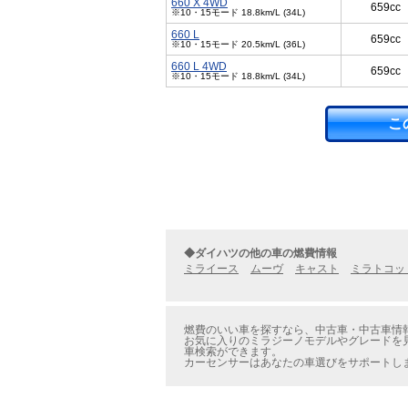
660 X 4WD
659cc
※10・15モード 18.8km/L (34L)
660 L
659cc
※10・15モード 20.5km/L (36L)
660 L 4WD
659cc
※10・15モード 18.8km/L (34L)
こ
◆ダイハツの他の車の燃費情報
ミライース
ムーヴ
キャスト
ミラトコッ
燃費のいい車を探すなら、中古車・中古車情報
お気に入りのミラジーノモデルやグレードを見
車検索ができます。
カーセンサーはあなたの車選びをサポートし