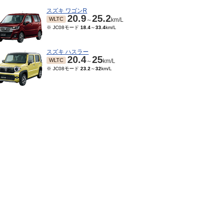
スズキ ワゴンR
20.9
25.2
WLTC
～
km/L
※ JC08モード
18.4
～
33.4
km/L
スズキ ハスラー
20.4
25
WLTC
～
km/L
※ JC08モード
23.2
～
32
km/L