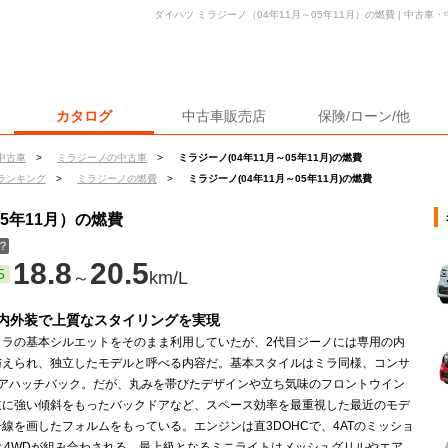
ダイハツ ミラジーノ（04年11月～05年11月）の燃費 | 中古
カタログ
中古車販売店
保険/ローン/他
中古車
>
ミラジーノの中古車
>
ミラジーノ(04年11月～05年11月)の燃費
ランキング
>
ミラジーノの燃費
>
ミラジーノ(04年11月～05年11月)の燃費
05年11月）の燃費
？
18.8
20.5
5
～
km/L
内外装で上質なスタイリングを実現
ミラの基本シルエットをそのまま利用していたが、2代目ジーノには専用の内
与えられ、独立したモデルと呼べる内容だ。基本スタイルはミラ同様、コンサ
ドアハッチバック。だが、丸みを帯びたデザインや立ち気味のフロントウイン
逆に強い傾斜をもったバックドアなど、スペース効率を最重視した最近のモデ
線を画したフォルムをもっている。エンジンは直3DOHCで、4ATのミッショ
Fと4WDが組み合わされる。最上級となるミニライトはメッシュグリルやエア