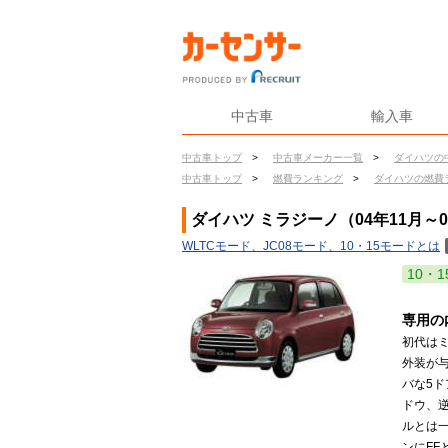
中古車
輸入車
中古車トップ
>
中古車メーカー一覧
>
ダイハツの
中古車トップ
>
燃費ランキング
>
ダイハツの燃費
ダイハツ ミラジーノ（04年11月～
WLTCモード、JC08モード、10・15モードとは
10・1
専用の
初代は
外装が
バな5
ドウ、
ルとは一
ンにF