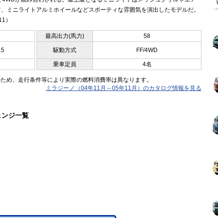
ツ、ミニライトアルミホイールなどスポーティな雰囲気を演出したモデルだ。
11）
最高出力(馬力)
58
15
駆動方式
FF/4WD
乗車定員
4名
のため、走行条件等により実際の燃料消費率は異なります。
ミラジーノ（04年11月～05年11月）のカタログ情報を見る
ェンジ一覧