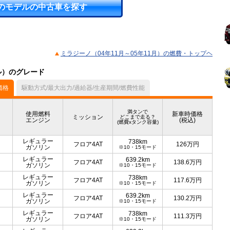
のモデルの中古車を探す
ミラジーノ（04年11月～05年11月）の燃費・トップヘ
デル）のグレード
価格
駆動方式/最大出力/過給器/生産期間/燃費性能
満タンで
使用燃料
新車時価格
ミッション
どこまで走る？
エンジン
(税込)
(燃費xタンク容量)
レギュラー
738km
フロア4AT
126
万円
ガソリン
※10・15モード
レギュラー
639.2km
フロア4AT
138.6
万円
ガソリン
※10・15モード
レギュラー
738km
フロア4AT
117.6
万円
ガソリン
※10・15モード
レギュラー
639.2km
フロア4AT
130.2
万円
ガソリン
※10・15モード
レギュラー
738km
フロア4AT
111.3
万円
ガソリン
※10・15モード