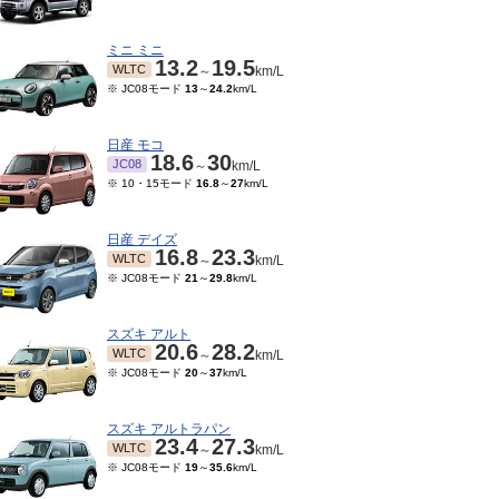
ミニ ミニ
13.2
19.5
WLTC
～
km/L
※ JC08モード
13
～
24.2
km/L
日産 モコ
18.6
30
JC08
～
km/L
※ 10・15モード
16.8
～
27
km/L
日産 デイズ
16.8
23.3
WLTC
～
km/L
※ JC08モード
21
～
29.8
km/L
スズキ アルト
20.6
28.2
WLTC
～
km/L
※ JC08モード
20
～
37
km/L
スズキ アルトラパン
23.4
27.3
WLTC
～
km/L
※ JC08モード
19
～
35.6
km/L