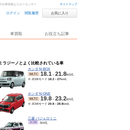
車・中古車情報ならカーセンサー
サイトマップ
ログイン
閲覧履歴
お気に入り
車買取
お役立ち記事
ミラジーノとよく比較されている車
ホンダ N-BOX
18.1
21.8
WLTC
～
km/L
※ JC08モード
18.2
～
27
km/L
ホンダ N-ONE
19.8
23.2
WLTC
～
km/L
※ JC08モード
20.8
～
28.8
km/L
三菱 パジェロミニ
JC08
-km/L