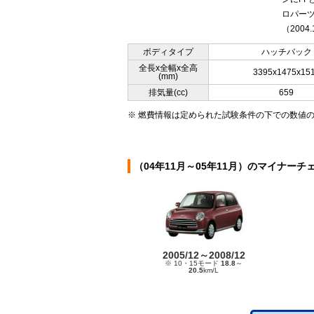
ロパー
（2004.
ボディタイプ
ハッチバック
全長x全幅x全高
3395x1475x15
(mm)
排気量(cc)
659
※ 燃費情報は定められた試験条件の下での数値
（04年11月～05年11月）のマイナーチ
2005/12～2008/12
※ 10・15モード
18.8
～
20.5
km/L