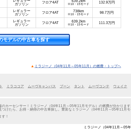
レギュラー
639.2km
フロア4AT
132.9
万円
ガソリン
※10・15モード
レギュラー
738km
フロア4AT
98.7
万円
ガソリン
※10・15モード
レギュラー
639.2km
フロア4AT
111.3
万円
ガソリン
※10・15モード
のモデルの中古車を探す
ミラジーノ（04年11月～05年11月）の燃費・トップヘ
ト
ミラココア
ムーヴキャンバス
ブーン
タント
ムーヴコンテ
ウェイク
のカーセンサー！ミラジーノ（04年11月～05年11月モデル）の燃費が分かります
つけたら、お得・納得の中古車探し。豊富なミラジーノ（04年11月～05年11月
ます！
ミラジーノ（04年11月～05