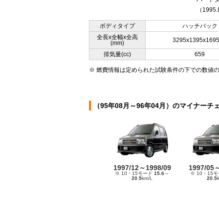
（1995
ボディタイプ
ハッチバック
全長x全幅x全高
3295x1395x169
(mm)
排気量(cc)
659
※ 燃費情報は定められた試験条件の下での数値
（95年08月～96年04月）のマイナーチ
1997/12～1998/09
1997/05
※ 10・15モード
15.6
～
※ 10・15
20.5
km/L
20.5