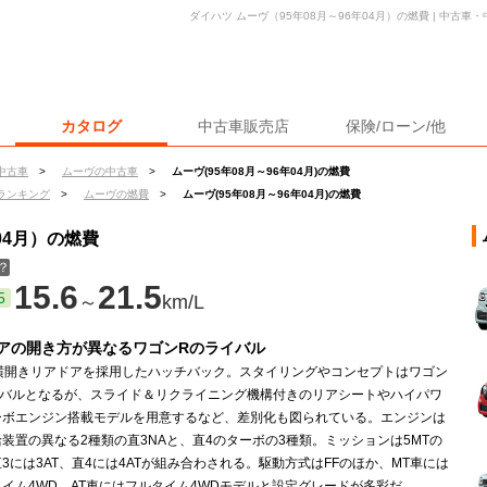
ダイハツ ムーヴ（95年08月～96年04月）の燃費 | 中古
カタログ
中古車販売店
保険/ローン/他
中古車
>
ムーヴの中古車
>
ムーヴ(95年08月～96年04月)の燃費
ランキング
>
ムーヴの燃費
>
ムーヴ(95年08月～96年04月)の燃費
04月）の燃費
？
15.6
21.5
5
～
km/L
アの開き方が異なるワゴンRのライバル
+横開きリアドアを採用したハッチバック。スタイリングやコンセプトはワゴン
イバルとなるが、スライド＆リクライニング機構付きのリアシートやハイパワ
ーボエンジン搭載モデルを用意するなど、差別化も図られている。エンジンは
装置の異なる2種類の直3NAと、直4のターボの3種類。ミッションは5MTの
3には3AT、直4には4ATが組み合わされる。駆動方式はFFのほか、MT車には
イム4WD、AT車にはフルタイム4WDモデルと設定グレードが多彩だ。