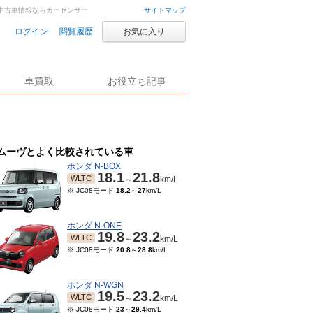
車・中古車情報ならカーセンサー
サイトマップ
ログイン
閲覧履歴
お気に入り
車買取
お役立ち記事
ムーヴとよく比較されている車
ホンダ N-BOX
18.1
21.8
WLTC
～
km/L
※ JC08モード
18.2
～
27
km/L
ホンダ N-ONE
19.8
23.2
WLTC
～
km/L
※ JC08モード
20.8
～
28.8
km/L
ホンダ N-WGN
19.5
23.2
WLTC
～
km/L
※ JC08モード
23
～
29.4
km/L