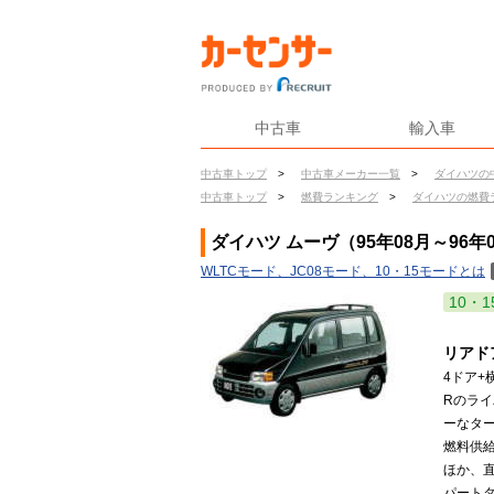
中古車
輸入車
中古車トップ
>
中古車メーカー一覧
>
ダイハツの
中古車トップ
>
燃費ランキング
>
ダイハツの燃費
ダイハツ ムーヴ（95年08月～96年
WLTCモード、JC08モード、10・15モードとは
10・1
リアド
4ドア
Rのラ
ーなタ
燃料供給
ほか、直
パートタ