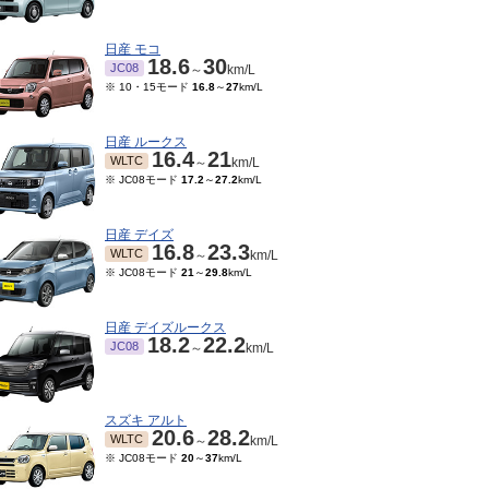
日産 モコ
18.6
30
JC08
～
km/L
※ 10・15モード
16.8
～
27
km/L
日産 ルークス
16.4
21
WLTC
～
km/L
※ JC08モード
17.2
～
27.2
km/L
日産 デイズ
16.8
23.3
WLTC
～
km/L
※ JC08モード
21
～
29.8
km/L
日産 デイズルークス
18.2
22.2
JC08
～
km/L
スズキ アルト
20.6
28.2
WLTC
～
km/L
※ JC08モード
20
～
37
km/L