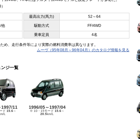
.8）
最高出力(馬力)
52～64
5/他
駆動方式
FF/4WD
乗車定員
4名
のため、走行条件等により実際の燃料消費率は異なります。
ムーヴ（95年08月～96年04月）のカタログ情報を見る
ェンジ一覧
～1997/11
1996/05～1997/04
モード
15.6
～
※ 10・15モード
15.6
～
km/L
20.5
km/L