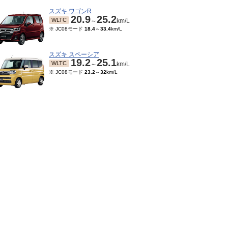
スズキ ワゴンR
20.9
25.2
WLTC
～
km/L
※ JC08モード
18.4
～
33.4
km/L
スズキ スペーシア
19.2
25.1
WLTC
～
km/L
※ JC08モード
23.2
～
32
km/L