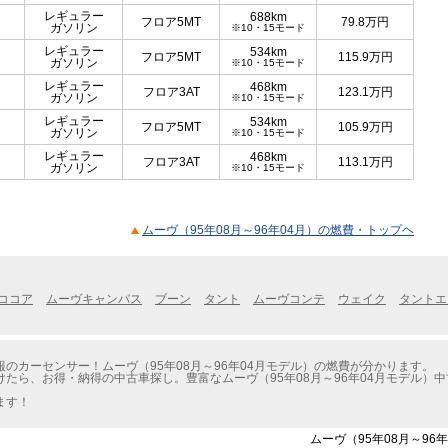
レギュラー
688km
フロア5MT
79.8
万円
ガソリン
※10・15モード
レギュラー
534km
フロア5MT
115.9
万円
ガソリン
※10・15モード
レギュラー
468km
フロア3AT
123.1
万円
ガソリン
※10・15モード
レギュラー
534km
フロア5MT
105.9
万円
ガソリン
※10・15モード
レギュラー
468km
フロア3AT
113.1
万円
ガソリン
※10・15モード
ムーヴ（95年08月～96年04月）の燃費・トップヘ
ココア
ムーヴキャンバス
ブーン
タント
ムーヴコンテ
ウェイク
タントエ
のカーセンサー！ムーヴ（95年08月～96年04月モデル）の燃費が分かります。
たら、お得・納得の中古車探し。豊富なムーヴ（95年08月～96年04月モデル）
ます！
ムーヴ（95年08月～96