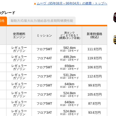
ムーヴ（95年08月～96年04月）の燃費・トップヘ
のグレード
価格
駆動方式/最大出力/過給器/生産期間/燃費性能
満タンで
使用燃料
新車時価格
ミッション
どこまで走る？
エンジン
(税込)
(燃費xタンク容量)
レギュラー
582.4km
フロア5MT
111.9
万円
ガソリン
※10・15モード
レギュラー
499.2km
フロア4AT
119.9
万円
ガソリン
※10・15モード
レギュラー
656km
フロア5MT
106.9
万円
ガソリン
※10・15モード
レギュラー
531.2km
フロア3AT
112.6
万円
ガソリン
※10・15モード
レギュラー
640km
フロア5MT
99.9
万円
ガソリン
※10・15モード
レギュラー
524.8km
フロア3AT
105.6
万円
ガソリン
※10・15モード
レギュラー
640km
フロア5MT
87.9
万円
ガソリン
※10・15モード
レギュラー
524.8km
フロア3AT
93.6
万円
ガソリン
※10・15モード