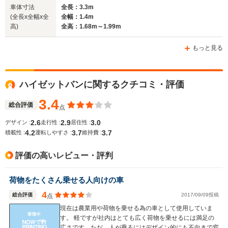
車体寸法
全長：3.3m
(全長x全幅x全
全幅：1.4m
ホイールベース
ホイールベース
ホイー
高)
全高：1.68m～1.99m
-m
-m
もっと見る
WLTCモード
ハイゼットバンに関するクチコミ・評価
-
-
-
燃費
3.4
総合評価
点
2.6
2.9
3.0
デザイン :
走行性 :
居住性 :
4.2
3.7
3.7
排気量
657cc
547～659cc
657～659
積載性 :
運転しやすさ :
維持費 :
駆動方式
MR、4WD
4WD、FR
4WD、FR
評価の高いレビュー・評判
荷物をたくさん乗せる人向けの車
4
総合評価
2017/09/09投稿
点
現在は農業用や荷物を乗せる為の車として使用していま
す。 軽ですが社内はとても広く荷物を乗せるには満足の
広さです。ただ、人が乗るにはデザイン的にも不向きで窓