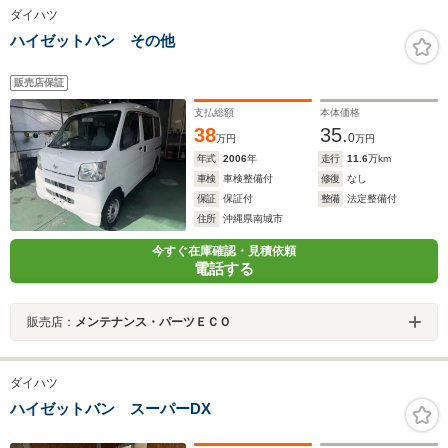
ダイハツ
ハイゼットバン その他
販売店保証
支払総額
本体価格
38
35.
0
万円
万円
年式
2006
年
走行
11.6
万km
車検
車検整備付
修復
なし
保証
保証付
整備
法定整備付
住所
沖縄県南城市
今すぐ在庫確認・見積依頼
電話する
販売店：
メンテナンス・パーツＥＣＯ
ダイハツ
ハイゼットバン スーパーDX