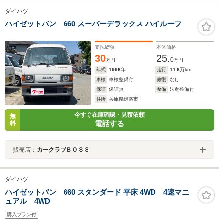
ダイハツ
ハイゼットバン 660 スーパーデラックス ハイルーフ
支払総額
本体価格
30
25.
0
万円
万円
年式
1996
年
走行
11.6
万km
車検
車検整備付
修復
なし
保証
保証無
整備
法定整備付
住所
兵庫県姫路市
今すぐ在庫確認・見積依頼
無
電話する
料
販売店：
カークラブＢＯＳＳ
ダイハツ
ハイゼットバン 660 スタンダード 平床 4WD 4速マニ
ュアル 4WD
購入プラン付