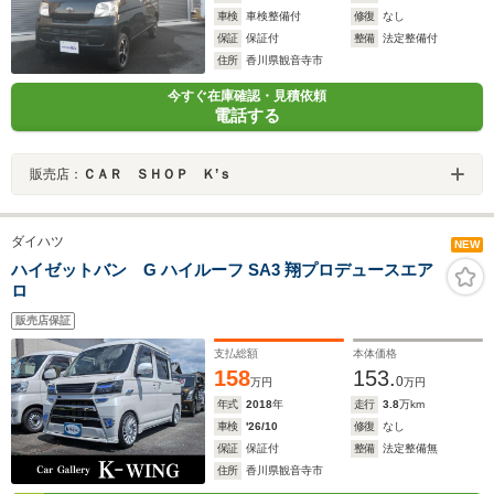
車検
車検整備付
修復
なし
保証
保証付
整備
法定整備付
住所
香川県観音寺市
今すぐ在庫確認・見積依頼
電話する
販売店：
ＣＡＲ ＳＨＯＰ Ｋ’ｓ
ダイハツ
NEW
ハイゼットバン G ハイルーフ SA3 翔プロデュースエア
ロ
販売店保証
支払総額
本体価格
158
153.
0
万円
万円
年式
2018
年
走行
3.8
万km
車検
'26/10
修復
なし
保証
保証付
整備
法定整備無
住所
香川県観音寺市