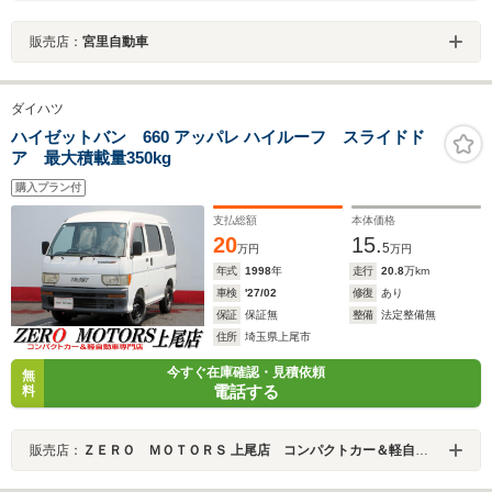
販売店：
宮里自動車
ダイハツ
ハイゼットバン 660 アッパレ ハイルーフ スライドド
ア 最大積載量350kg
購入プラン付
支払総額
本体価格
20
15.
5
万円
万円
年式
1998
年
走行
20.8
万km
車検
'27/02
修復
あり
保証
保証無
整備
法定整備無
住所
埼玉県上尾市
今すぐ在庫確認・見積依頼
無
電話する
料
販売店：
ＺＥＲＯ ＭＯＴＯＲＳ 上尾店 コンパクトカー＆軽自動車専門店