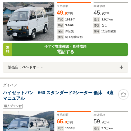
支払総額
本体価格
49.
45.
9
9
万円
万円
年式
1992
年
走行
3.9
万km
車検
'26/08
修復
なし
保証
保証無
整備
法定整備無
住所
埼玉県比企郡
今すぐ在庫確認・見積依頼
無
電話する
料
販売店：
ベヘドオート
ダイハツ
ハイゼットバン 660 スタンダード2シーター 低床 4速
マニュアル
購入プラン付
支払総額
本体価格
65.
59.
9
9
万円
万円
年式
1990
年
走行
9.3
万km