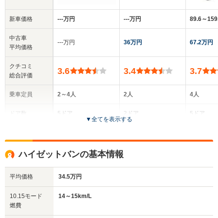
新車価格
‐‐‐万円
‐‐‐万円
89.6～15
中古車
‐‐‐万円
36万円
67.2万円
平均価格
クチコミ
3.6
3.4
3.7
総合評価
乗車定員
2～4人
2人
4人
ドア数
5ドア
2ドア
5ドア
▼
全てを表示する
全高
全高
全高
1.75m～1.87m
1.66m～1.89m
1.89m
ハイゼットバンの基本情報
平均価格
34.5万円
全幅
全幅
全
サイズ
1.4m
1.4m
1
全長
全長
10.15モード
14～15km/L
(全長x全幅x全高)
3.3m
3.26m～3.3m
3
燃費