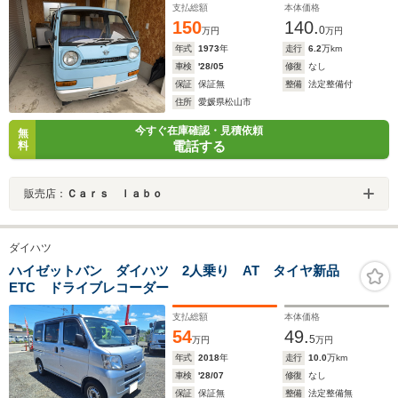
支払総額
本体価格
150
140.
0
万円
万円
年式
1973
年
走行
6.2
万km
車検
'28/05
修復
なし
保証
保証無
整備
法定整備付
住所
愛媛県松山市
今すぐ在庫確認・見積依頼
無
電話する
料
販売店：
Ｃａｒｓ ｌａｂｏ
ダイハツ
ハイゼットバン ダイハツ 2人乗り AT タイヤ新品
ETC ドライブレコーダー
支払総額
本体価格
54
49.
5
万円
万円
年式
2018
年
走行
10.0
万km
車検
'28/07
修復
なし
保証
保証無
整備
法定整備無