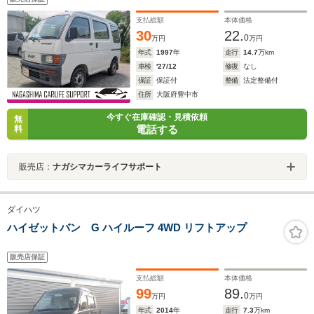
支払総額
本体価格
30
22.
0
万円
万円
年式
1997
年
走行
14.7
万km
車検
'27/12
修復
なし
保証
保証付
整備
法定整備付
住所
大阪府豊中市
今すぐ在庫確認・見積依頼
無
電話する
料
販売店：
ナガシマカーライフサポート
ダイハツ
ハイゼットバン G ハイルーフ 4WD リフトアップ
販売店保証
支払総額
本体価格
99
89.
0
万円
万円
年式
2014
年
走行
7.3
万km