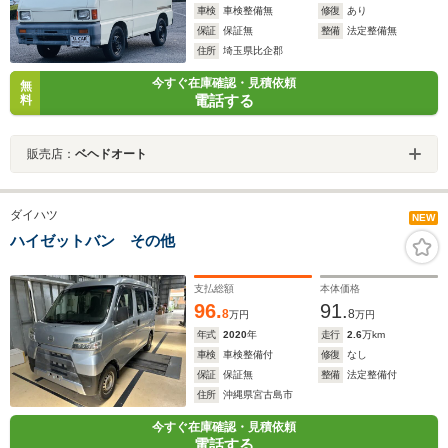
車検
車検整備無
修復
あり
保証
保証無
整備
法定整備無
住所
埼玉県比企郡
今すぐ在庫確認・見積依頼
無
電話する
料
販売店：
ベヘドオート
ダイハツ
NEW
ハイゼットバン その他
支払総額
本体価格
96.
91.
8
8
万円
万円
年式
2020
年
走行
2.6
万km
車検
車検整備付
修復
なし
保証
保証無
整備
法定整備付
住所
沖縄県宮古島市
今すぐ在庫確認・見積依頼
電話する