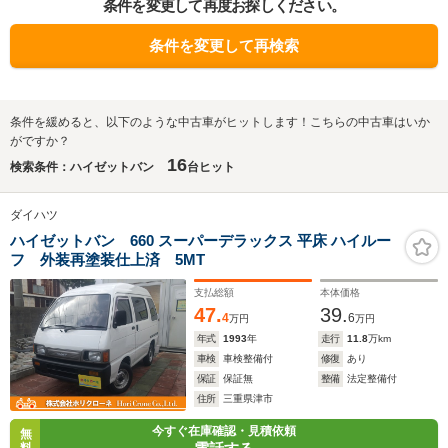
条件を変更して再度お探しください。
条件を変更して再検索
条件を緩めると、以下のような中古車がヒットします！こちらの中古車はいか
がですか？
16
検索条件：ハイゼットバン
台ヒット
ダイハツ
ハイゼットバン 660 スーパーデラックス 平床 ハイルー
フ 外装再塗装仕上済 5MT
支払総額
本体価格
47.
39.
4
6
万円
万円
年式
1993
年
走行
11.8
万km
車検
車検整備付
修復
あり
保証
保証無
整備
法定整備付
住所
三重県津市
今すぐ在庫確認・見積依頼
無