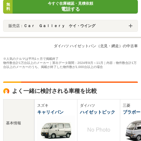
今すぐ在庫確認・見積依頼
無
電話する
料
販売店：
Ｃａｒ Ｇａｌｌｅｒｙ ケイ・ウイング
ダイハツ ハイゼットバン（北見・網走）の中古車
※人気のクルマは平均1ヶ月で掲載終了
物件数合計1万台以上のメーカー｜算出データ期間：2024年9月～11月｜内容：物件数合計1万
台以上のメーカーのうち、掲載が終了した物件数が1,000台以上の場合
よく一緒に検討される車種を比較
スズキ
ダイハツ
三菱
キャリイバン
ハイゼットピック
ブラボー
基本情報