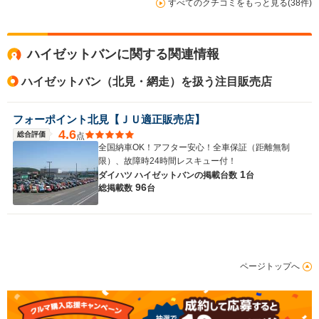
すべてのクチコミをもっと見る(38件)
ハイゼットバンに関する関連情報
ハイゼットバン（北見・網走）を扱う注目販売店
フォーポイント北見【ＪＵ適正販売店】
4.6
総合評価
点
全国納車OK！アフター安心！全車保証（距離無制
限）、故障時24時間レスキュー付！
1
ダイハツ ハイゼットバンの
掲載台数
台
96
総掲載数
台
ページトップへ