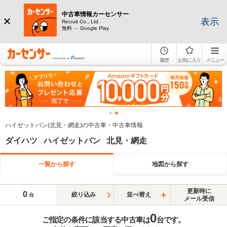
中古車情報カーセンサー
表示
Recruit Co., Ltd.
無料 － Google Play
履歴
お気に入り
メニュー
ハイゼットバン(北見・網走)の中古車・中古車情報
ダイハツ ハイゼットバン 北見・網走
一覧から探す
地図から探す
更新時に
0
絞り込み
並べ替え
台
メール受信
0
ご指定の条件に該当する中古車は
台です。