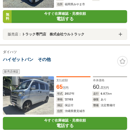
住所
福岡県みやま市
今すぐ在庫確認・見積依頼
無
電話する
料
販売店：
トラック専門店 株式会社ウルトラック
ダイハツ
ハイゼットバン その他
販売店保証
支払総額
本体価格
65
60.
0
万円
万円
年式
2017
年
走行
6.0
万km
車検
'27/03
修復
あり
保証
保証付
整備
法定整備付
住所
沖縄県豊見城市
今すぐ在庫確認・見積依頼
電話する