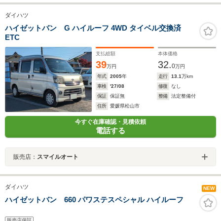
ダイハツ
ハイゼットバン G ハイルーフ 4WD タイベル交換済
ETC
支払総額
本体価格
39
32.
0
万円
万円
年式
2005
年
走行
13.1
万km
車検
'27/08
修復
なし
保証
保証無
整備
法定整備付
住所
愛媛県松山市
今すぐ在庫確認・見積依頼
電話する
販売店：
スマイルオート
ダイハツ
NEW
ハイゼットバン 660 パワステスペシャル ハイルーフ
販売店保証