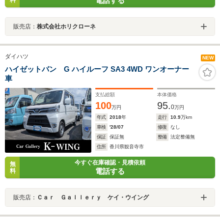
電話する
料
販売店：
株式会社ホリクローネ
ダイハツ
NEW
ハイゼットバン G ハイルーフ SA3 4WD ワンオーナー
車
支払総額
本体価格
100
95.
0
万円
万円
年式
2018
年
走行
10.9
万km
車検
'28/07
修復
なし
保証
保証無
整備
法定整備無
住所
香川県観音寺市
今すぐ在庫確認・見積依頼
無
電話する
料
販売店：
Ｃａｒ Ｇａｌｌｅｒｙ ケイ・ウイング