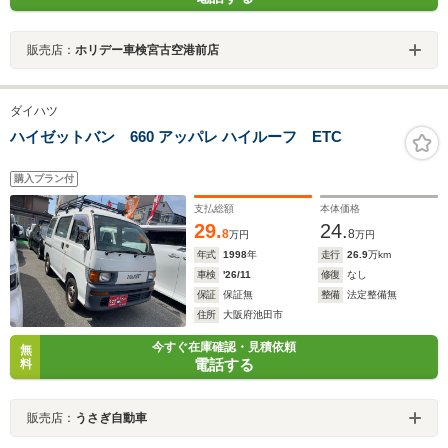
販売店：
ホリデー車検宮古空港前店
ダイハツ
ハイゼットバン 660 アッパレ ハイルーフ ETC
購入プラン付
支払総額
本体価格
29.
24.
8
8
万円
万円
年式
1998
年
走行
26.9
万km
車検
'26/11
修復
なし
保証
保証無
整備
法定整備無
住所
大阪府池田市
今すぐ在庫確認・見積依頼
無
電話する
料
販売店：
うさぎ自動車