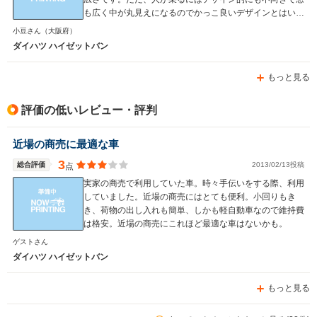
も広く中が丸見えになるのでかっこ良いデザインとはいえ
ません。 デザインを気にしなければ家に1台あるととても
小豆さん
（大阪府）
重宝する車ではあります。馬力もあるので乗り心地を気に
ダイハツ ハイゼットバン
しなければ長距離運転にも向いています。 価格は百万を
目安に考えていただければ。税金も安いので維持はしやす
もっと見る
いと思います。燃費はあまり良くはないですが…。 社内
装備は悪いので移動用としては不向きなので荷物を運ぶ用
として考えた方が良いと思います。荷物用と考えるととて
評価の低いレビュー・評判
も優秀な車です。１人暮らしの荷物程度ならならなんとか
積み込むことはできます。
近場の商売に最適な車
3
総合評価
2013/02/13投稿
点
実家の商売で利用していた車。時々手伝いをする際、利用
していました。近場の商売にはとても便利。小回りもき
き、荷物の出し入れも簡単、しかも軽自動車なので維持費
は格安。近場の商売にこれほど最適な車はないかも。
ゲストさん
ダイハツ ハイゼットバン
もっと見る