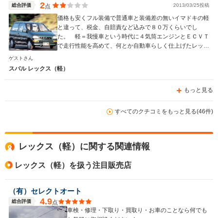
2
総合評価
2013/03/25投稿
点
価格も安くフル装備で普通車と装備差の無いイマドキの軽
と違って、税金、自賠責など込みで８０万くらいでし
た。 軽＝我慢車という時代に４気筒エンジンとＥＣＶＴ
で走行性能を高めて、何とか自動車らしく仕上げたレック
スは今また乗りたいとは思いませんが、なかなか良いヤツ
ゲストさん
だったと思います。
スバル レックス（軽）
もっと見る
すべてのクチコミをもっと見る(46件)
レックス（軽）に関する関連情報
レックス（軽）を扱う注目販売店
（有）セレクトオート
4.9
総合評価
点
車検・修理・下取り・買取り・お車のことなら何でも