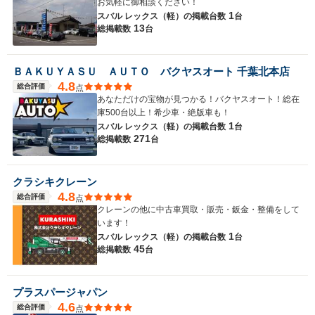
お気軽に御相談ください！
1
スバル レックス（軽）の
掲載台数
台
13
総掲載数
台
ＢＡＫＵＹＡＳＵ ＡＵＴＯ バクヤスオート 千葉北本店
4.8
総合評価
点
あなただけの宝物が見つかる！バクヤスオート！総在
庫500台以上！希少車・絶版車も！
1
スバル レックス（軽）の
掲載台数
台
271
総掲載数
台
クラシキクレーン
4.8
総合評価
点
クレーンの他に中古車買取・販売・鈑金・整備をして
います！
1
スバル レックス（軽）の
掲載台数
台
45
総掲載数
台
プラスパージャパン
4.6
総合評価
点