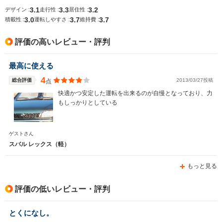
3.1
3.3
3.2
デザイン :
走行性 :
居住性 :
3.0
3.7
3.7
積載性 :
運転しやすさ :
維持費 :
排気量
1820～2457cc
658cc
評価の高いレビュー・評判
駆動方式
4WD、FF
FF
最高に使える
4
総合評価
2013/03/27投稿
点
快適かつ安定した運転を出来るのが自慢となっており、力
もしっかりとしている
ゲストさん
スバル レックス（軽）
もっと見る
評価の低いレビュー・評判
とくになし。