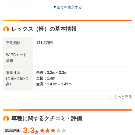
▼
全てを表示する
ドア数
4ドア
2ドア
全高
全高
レックス（軽）の基本情報
1.39m～1.41m
1.38m
平均価格
121.4万円
全幅
全幅
WLTCモード
-
サイズ
1.7m
1.4m
燃費
全長
全長
(全長x全幅x全高)
4.6m～4.61m
3.3m
車体寸法
全長：3.2m～3.3m
(全長x全幅x全
全幅：1.4m
高)
全高：1.41m～1.45m
ホイールベース
ホイールベース
-m
-m
もっと見る
車種に関するクチコミ・評価
WLTCモード
-
-
燃費
3.3
総合評価
点