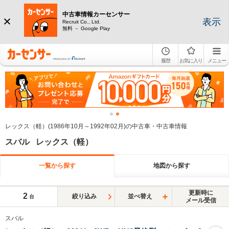
中古車情報カーセンサー
表示
Recruit Co., Ltd.
無料 － Google Play
履歴
お気に入り
メニュー
レックス（軽）(1986年10月～1992年02月)の中古車・中古車情報
スバル レックス（軽）
一覧から探す
地図から探す
更新時に
2
絞り込み
並べ替え
台
メール受信
スバル