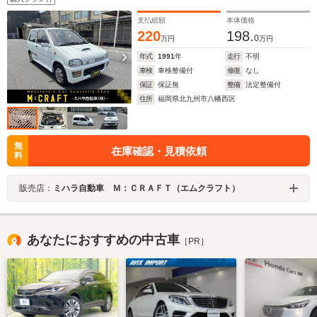
支払総額
本体価格
220
198.
0
万円
万円
年式
1991
年
走行
不明
車検
車検整備付
修復
なし
保証
保証無
整備
法定整備付
住所
福岡県北九州市八幡西区
無
在庫確認・見積依頼
料
販売店：
ミハラ自動車 Ｍ：ＣＲＡＦＴ（エムクラフト）
あなたにおすすめの中古車
［PR］