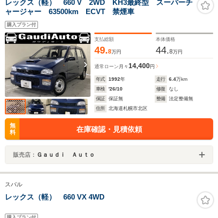
レックス（軽） 660 V 2WD KH3最終型 スーパーチ
ャージャー 63500km ECVT 禁煙車
購入プラン付
支払総額
本体価格
49.
44.
8
8
万円
万円
14,400
通常ローン
月々
円
年式
1992
年
走行
6.4
万km
車検
'26/10
修復
なし
保証
保証無
整備
法定整備無
住所
北海道札幌市北区
無
在庫確認・見積依頼
料
販売店：
Ｇａｕｄｉ Ａｕｔｏ
スバル
レックス（軽） 660 VX 4WD
購入プラン付