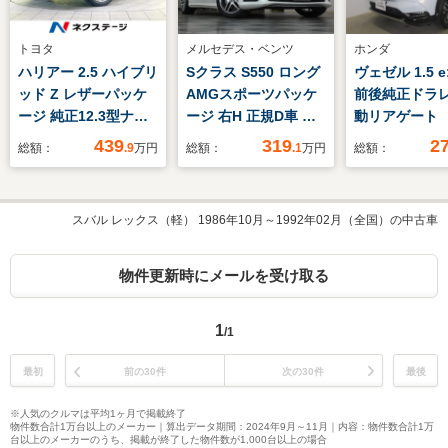
トヨタ
メルセデス・ベンツ
ホンダ
ハリアー 2.5 ハイブリ
Sクラス S550 ロング
ヴェゼル 1.5 e
ッド Z レザーパッケ
AMGスポーツパッケ
前後純正ドラ
ージ 純正12.3型ナ
ージ 右H 正規D車 パ
動リアゲート
ビ バックカメラ
ノラマSR 黒革 全席シ
ハンドルヒー
439
319
2
総額：
.9
万円
総額：
.1
万円
総額：
JBLサウンド セーフ
ートヒーター&ベンチ
ルーズコント
ティセンス レーダー
レーター 純正HDDナ
シートヒータ
クルーズ 禁煙車 電
ビ 地デジ Burmester
パーキングブ
スバル レックス（軽） 1986年10月～1992年02月（全国）の中古車
動リアゲート レザー
サウンド4ゾーンエア
LEDヘッドラ
シート 前席シートエ
コン HUD 全周カメラ
ーキングセン
アコン ドラレコ コ
&PTS レーダーセーフ
物件更新時にメールを受け取る
ーナーセンサー LED
ティPKG 純正19イン
ヘッド ETC2.0
チAW 禁煙
1
/1
最初
前の30件
次の30件
最後
※人気のクルマは平均1ヶ月で掲載終了
物件数合計1万台以上のメーカー｜算出データ期間：2024年9月～11月｜内容：物件数合計1万
台以上のメーカーのうち、掲載が終了した物件数が1,000台以上の場合