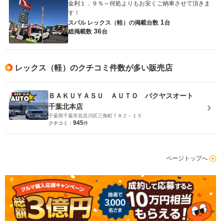
金利１．９％～何処よりもお安くご納車させて頂きま
す！
1
スバル レックス（軽）の
掲載台数
台
36
総掲載数
台
レックス（軽）のクチコミ件数が多い販売店
ＢＡＫＵＹＡＳＵ ＡＵＴＯ バクヤスオート
千葉北本店
千葉県千葉市花見川区三角町７８２－１５
945
クチコミ：
件
ページトップへ