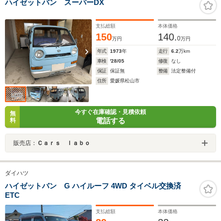
ハイゼットバン スーパーDX
支払総額
本体価格
150
140.
0
万円
万円
年式
1973
年
走行
6.2
万km
車検
'28/05
修復
なし
保証
保証無
整備
法定整備付
住所
愛媛県松山市
今すぐ在庫確認・見積依頼
無
電話する
料
販売店：
Ｃａｒｓ ｌａｂｏ
ダイハツ
ハイゼットバン G ハイルーフ 4WD タイベル交換済
ETC
支払総額
本体価格