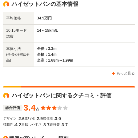
ハイゼットバンの基本情報
平均価格
34.5万円
全幅
全幅
全
サイズ
1.4m
1.4m
1
全長
全長
10.15モード
14～15km/L
(全長x全幅x全高)
3.3m
3.26m～3.3m
3
燃費
車体寸法
全長：3.3m
(全長x全幅x全
全幅：1.4m
ホイールベース
ホイールベース
ホイー
高)
全高：1.68m～1.99m
-m
-m
もっと見る
WLTCモード
ハイゼットバンに関するクチコミ・評価
-
-
-
燃費
3.4
総合評価
点
2.6
2.9
3.0
デザイン :
走行性 :
居住性 :
4.2
3.7
3.7
排気量
657cc
547～659cc
657～659
積載性 :
運転しやすさ :
維持費 :
駆動方式
MR、4WD
4WD、FR
4WD、FR