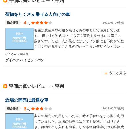
評価の高いレビュー・評判
荷物をたくさん乗せる人向けの車
4
総合評価
2017/09/09投稿
点
現在は農業用や荷物を乗せる為の車として使用していま
す。 軽ですが社内はとても広く荷物を乗せるには満足の
広さです。ただ、人が乗るにはデザイン的にも不向きで窓
も広く中が丸見えになるのでかっこ良いデザインとはいえ
ません。 デザインを気にしなければ家に1台あるととても
小豆さん
（大阪府）
重宝する車ではあります。馬力もあるので乗り心地を気に
ダイハツ ハイゼットバン
しなければ長距離運転にも向いています。 価格は百万を
目安に考えていただければ。税金も安いので維持はしやす
もっと見る
いと思います。燃費はあまり良くはないですが…。 社内
装備は悪いので移動用としては不向きなので荷物を運ぶ用
として考えた方が良いと思います。荷物用と考えるととて
評価の低いレビュー・評判
も優秀な車です。１人暮らしの荷物程度ならならなんとか
積み込むことはできます。
近場の商売に最適な車
3
総合評価
2013/02/13投稿
点
実家の商売で利用していた車。時々手伝いをする際、利用
していました。近場の商売にはとても便利。小回りもき
き、荷物の出し入れも簡単、しかも軽自動車なので維持費