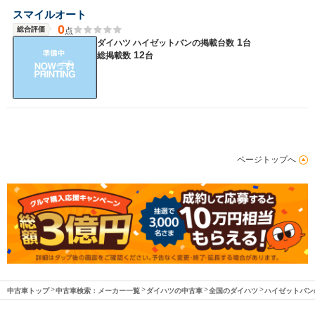
スマイルオート
0
総合評価
点
1
ダイハツ ハイゼットバンの
掲載台数
台
12
総掲載数
台
ページトップへ
中古車トップ
中古車検索：メーカー一覧
ダイハツの中古車
全国のダイハツ
ハイゼットバン