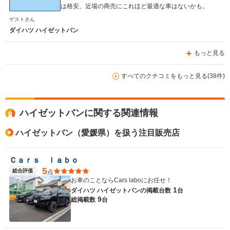
は格安。近場の商売にこれほど最適な車はないかも。
ゲストさん
ダイハツ ハイゼットバン
もっと見る
すべてのクチコミをもっと見る(38件)
ハイゼットバンに関する関連情報
ハイゼットバン（愛媛県）を扱う注目販売店
Ｃａｒｓ ｌａｂｏ
5
総合評価
点
お車のことならCars laboにお任せ！
1
ダイハツ ハイゼットバンの
掲載台数
台
9
総掲載数
台