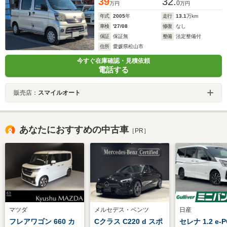
39
32.
0
万円
万円
年式
2005
年
走行
13.1
万km
車検
'27/08
修復
なし
保証
保証無
整備
法定整備付
住所
愛媛県松山市
今すぐ在庫確認・見積依頼
電話する
販売店：
スマイルオート
あなたにおすすめの中古車
［PR］
マツダ
メルセデス・ベンツ
日産
フレアワゴン 660 カ
Cクラス C220 d スポ
セレナ 1.2 e-