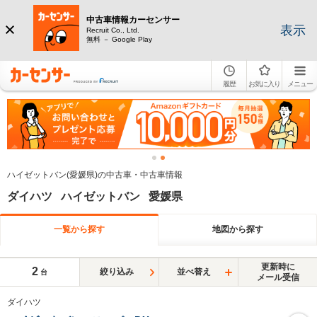
中古車情報カーセンサー
表示
Recruit Co., Ltd.
無料 － Google Play
履歴
お気に入り
メニュー
ハイゼットバン(愛媛県)の中古車・中古車情報
ダイハツ ハイゼットバン 愛媛県
一覧から探す
地図から探す
更新時に
2
絞り込み
並べ替え
台
メール受信
ダイハツ