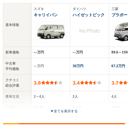
スズキ
ダイハツ
三菱
キャリイバン
ハイゼットピック
ブラボー
基本情報
新車価格
‐‐‐万円
‐‐‐万円
89.6～15
中古車
‐‐‐万円
36万円
67.2万円
平均価格
クチコミ
3.6
3.4
3.7
総合評価
乗車定員
2～4人
2人
4人
ドア数
5ドア
2ドア
5ドア
▼
全てを表示する
全高
全高
全高
1.75m～1.87m
1.66m～1.89m
1.89m