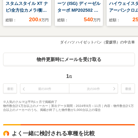
スタムスタイル XT ナ
ーツ (ISG) ディーゼル
ハイウェイスタ
ビ/全方位カメラ/衝突
ターボ MP202502 認
アーバンクロム
軽減ブレーキ/ETC
定中古車 二年保証
10型SDナビ
200
540
2
総額：
.9
万円
総額：
万円
総額：
ナイトパッケージ
ンドビューモ
360°カメラ レーダ
フリップダウ
ーセーフティパッケー
ー コーナー
ダイハツ ハイゼットバン（愛媛県）の中古車
ジ AMGラインエク
ー プロパイ
ステリア&インテリ
BSM 両側パ
ア プライバシーガラ
ラ ドラレコ 
物件更新時にメールを受け取る
ス LEDパフォーマン
ジタルインナ
スライト アンビエン
ー スマート
1
/1
トライトプレミアム
ッシュスター
最初
前の30件
次の30件
最後
※人気のクルマは平均1ヶ月で掲載終了
物件数合計1万台以上のメーカー｜算出データ期間：2024年9月～11月｜内容：物件数合計1万
台以上のメーカーのうち、掲載が終了した物件数が1,000台以上の場合
よく一緒に検討される車種を比較