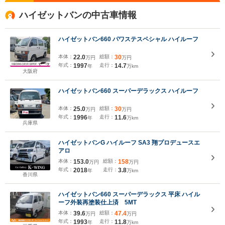
ハイゼットバンの中古車情報
ハイゼットバン660 パワステスペシャル ハイルーフ
本体：
22.0
総額：
30
万円
万円
年式：
1997
走行：
14.7
年
万km
大阪府
ハイゼットバン660 スーパーデラックス ハイルーフ
本体：
25.0
総額：
30
万円
万円
年式：
1996
走行：
11.6
年
万km
兵庫県
ハイゼットバンG ハイルーフ SA3 翔プロデュースエ
アロ
本体：
153.0
総額：
158
万円
万円
年式：
2018
走行：
3.8
年
万km
香川県
ハイゼットバン660 スーパーデラックス 平床 ハイル
ーフ外装再塗装仕上済 5MT
本体：
39.6
総額：
47.4
万円
万円
年式：
1993
走行：
11.8
年
万km