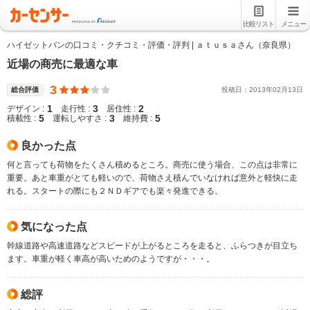
比較リスト
メニュー
ハイゼットバンの口コミ・クチコミ・評価・評判 | ａｔｕｓａさん（奈良県）
近場の商売に最適な車
3
総合評価
投稿日：
2013
年
02
月
13
日
1
3
2
デザイン :
走行性 :
居住性 :
5
3
5
積載性 :
運転しやすさ :
維持費 :
良かった点
何と言っても荷物をたくさん積めるところ。商売に使う場合、この点は非常に
重要。あと車重がとても軽いので、荷物さえ積んでいなければ意外と軽快に走
れる。スタートの際にも２ＮＤギアでも楽々発進できる。
気になった点
幹線道路や高速道路などスピードが上がるところを走ると、ふらつきが目立ち
ます。車重が軽く車高が高いためのようですが・・・。
総評