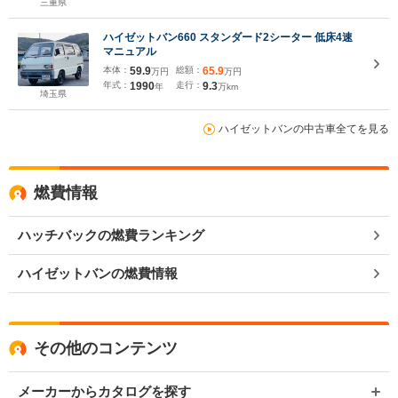
三重県
ハイゼットバン660 スタンダード2シーター 低床4速
マニュアル
本体：
59.9
総額：
65.9
万円
万円
年式：
1990
走行：
9.3
年
万km
埼玉県
ハイゼットバンの中古車全てを見る
燃費情報
ハッチバックの燃費ランキング
ハイゼットバンの燃費情報
その他のコンテンツ
メーカーからカタログを探す