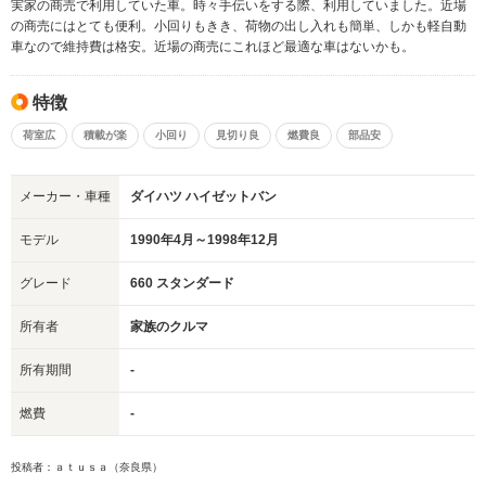
実家の商売で利用していた車。時々手伝いをする際、利用していました。近場
の商売にはとても便利。小回りもきき、荷物の出し入れも簡単、しかも軽自動
車なので維持費は格安。近場の商売にこれほど最適な車はないかも。
特徴
荷室広
積載が楽
小回り
見切り良
燃費良
部品安
メーカー・車種
ダイハツ ハイゼットバン
モデル
1990年4月～1998年12月
グレード
660 スタンダード
所有者
家族のクルマ
所有期間
-
燃費
-
投稿者：ａｔｕｓａ（奈良県）