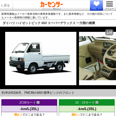
戻る
お気に入り
メニュー
新車時価格はメーカー発表当時の車両本体価格です。また基本情報など、その他の項目について
もメーカー発表時の情報に基いています。
ダイハツ ハイゼットピック 660 スーパーデラックス 一方開の燃費
1/4
91年(H03)8月、FMC時の660 標準ピックのフロント
JC08モード
10・15モード
-km/L(35L)
-km/L(35L)
満タン
でどこまで走る？
満タン
でどこまで走る？