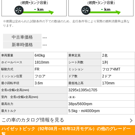
（燃費×タンク容量）
（燃費×タンク容量）
-
-
km
km
※燃費は定められた試験条件の下での数値のため、走行条件等により実際の燃料消費率は異な
ります。
中古車価格
---
新車時価格
---
640kg
2名
車両重量
乗車定員
1810mm
1列
ホイールベース
シート列数
FR
フロア4MT
駆動方式
ミッション
フロア
2ドア
ミッション位置
ドア数
3.6m
170mm
最小回転半径
最低地上高
3295x1395x1705
全長x全幅x全高(mm)
-x-x-
室内 全長x全幅x全高(mm)
38ps/5600rpm
最高出力
5.5kg・m/4000rpm
最大トルク
この車のカタログ情報を見る
ハイゼットピック（92年08月～93年12月モデル）の他のグレード一
覧