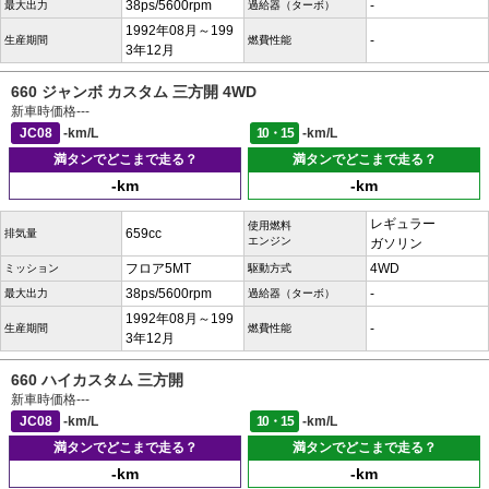
38ps/5600rpm
-
最大出力
過給器（ターボ）
1992年08月～199
-
生産期間
燃費性能
3年12月
660 ジャンボ カスタム 三方開 4WD
新車時価格
---
JC08
-km/L
10・15
-km/L
満タンでどこまで走る？
満タンでどこまで走る？
-km
-km
レギュラー
使用燃料
659cc
排気量
エンジン
ガソリン
フロア5MT
4WD
ミッション
駆動方式
38ps/5600rpm
-
最大出力
過給器（ターボ）
1992年08月～199
-
生産期間
燃費性能
3年12月
660 ハイカスタム 三方開
新車時価格
---
JC08
-km/L
10・15
-km/L
満タンでどこまで走る？
満タンでどこまで走る？
-km
-km