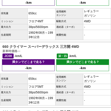
-km
-km
レギュラー
使用燃料
659cc
排気量
エンジン
ガソリン
フロア4MT
4WD
ミッション
駆動方式
38ps/5600rpm
-
最大出力
過給器（ターボ）
1992年08月～199
-
生産期間
燃費性能
3年12月
660 クライマー スーパーデラックス 三方開 4WD
新車時価格
---
JC08
-km/L
10・15
-km/L
満タンでどこまで走る？
満タンでどこまで走る？
-km
-km
レギュラー
使用燃料
659cc
排気量
エンジン
ガソリン
フロア5MT
4WD
ミッション
駆動方式
38ps/5600rpm
-
最大出力
過給器（ターボ）
1992年08月～199
-
生産期間
燃費性能
3年12月