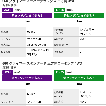
660 クライマー スーパーデラックス 三方開 4WD
新車時価格
---
JC08
-km/L
10・15
-km/L
満タンでどこまで走る？
満タンでどこまで走る？
-km
-km
レギュラー
使用燃料
659cc
排気量
エンジン
ガソリン
フロア4MT
4WD
ミッション
駆動方式
38ps/5600rpm
-
最大出力
過給器（ターボ）
1992年08月～199
-
生産期間
燃費性能
3年12月
660 クライマー スタンダード 三方開ローダンプ 4WD
新車時価格
---
JC08
-km/L
10・15
-km/L
満タンでどこまで走る？
満タンでどこまで走る？
-km
-km
レギュラー
使用燃料
659cc
排気量
エンジン
ガソリン
フロア4MT
4WD
ミッション
駆動方式