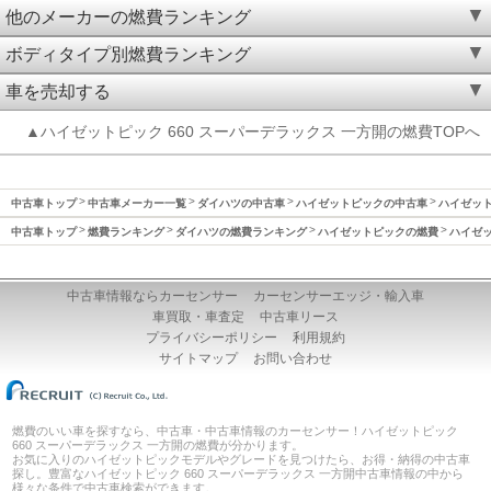
他のメーカーの燃費ランキング
ボディタイプ別燃費ランキング
車を売却する
▲ハイゼットピック 660 スーパーデラックス 一方開の燃費TOPへ
中古車トップ
中古車メーカー一覧
ダイハツの中古車
ハイゼットピックの中古車
ハイゼット
中古車トップ
燃費ランキング
ダイハツの燃費ランキング
ハイゼットピックの燃費
ハイゼッ
中古車情報ならカーセンサー
カーセンサーエッジ・輸入車
車買取・車査定
中古車リース
プライバシーポリシー
利用規約
サイトマップ
お問い合わせ
燃費のいい車を探すなら、中古車・中古車情報のカーセンサー！ハイゼットピック
660 スーパーデラックス 一方開の燃費が分かります。
お気に入りのハイゼットピックモデルやグレードを見つけたら、お得・納得の中古車
探し。豊富なハイゼットピック 660 スーパーデラックス 一方開中古車情報の中から
様々な条件で中古車検索ができます。