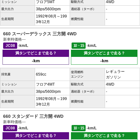
フロア5MT
4WD
ミッション
駆動方式
38ps/5600rpm
-
最大出力
過給器（ターボ）
1992年08月～199
-
生産期間
燃費性能
3年12月
660 スーパーデラックス 三方開 4WD
新車時価格
---
JC08
-km/L
10・15
-km/L
満タンでどこまで走る？
満タンでどこまで走る？
-km
-km
レギュラー
使用燃料
659cc
排気量
エンジン
ガソリン
フロア4MT
4WD
ミッション
駆動方式
38ps/5600rpm
-
最大出力
過給器（ターボ）
1992年08月～199
-
生産期間
燃費性能
3年12月
660 スタンダード 三方開 4WD
新車時価格
---
JC08
-km/L
10・15
-km/L
満タンでどこまで走る？
満タンでどこまで走る？