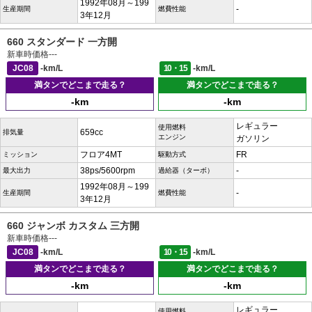
1992年08月～199
-
生産期間
燃費性能
3年12月
660 スタンダード 一方開
新車時価格
---
JC08
-km/L
10・15
-km/L
満タンでどこまで走る？
満タンでどこまで走る？
-km
-km
レギュラー
使用燃料
659cc
排気量
エンジン
ガソリン
フロア4MT
FR
ミッション
駆動方式
38ps/5600rpm
-
最大出力
過給器（ターボ）
1992年08月～199
-
生産期間
燃費性能
3年12月
660 ジャンボ カスタム 三方開
新車時価格
---
JC08
-km/L
10・15
-km/L
満タンでどこまで走る？
満タンでどこまで走る？
-km
-km
レギュラー
使用燃料