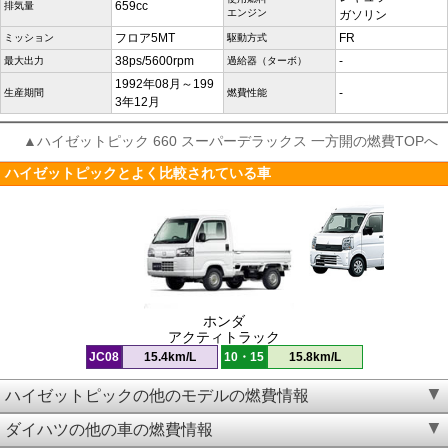
659cc
排気量
エンジン
ガソリン
フロア5MT
FR
ミッション
駆動方式
38ps/5600rpm
-
最大出力
過給器（ターボ）
1992年08月～199
-
生産期間
燃費性能
3年12月
▲ハイゼットピック 660 スーパーデラックス 一方開の燃費TOPへ
ハイゼットピックとよく比較されている車
ホンダ
アクティトラック
JC08
15.4km/L
10・15
15.8km/L
ハイゼットピックの他のモデルの燃費情報
ダイハツの他の車の燃費情報