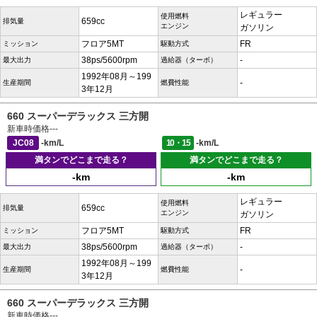
レギュラー
使用燃料
659cc
排気量
エンジン
ガソリン
フロア5MT
FR
ミッション
駆動方式
38ps/5600rpm
-
最大出力
過給器（ターボ）
1992年08月～199
-
生産期間
燃費性能
3年12月
660 スーパーデラックス 三方開
新車時価格
---
JC08
-km/L
10・15
-km/L
満タンでどこまで走る？
満タンでどこまで走る？
-km
-km
レギュラー
使用燃料
659cc
排気量
エンジン
ガソリン
フロア5MT
FR
ミッション
駆動方式
38ps/5600rpm
-
最大出力
過給器（ターボ）
1992年08月～199
-
生産期間
燃費性能
3年12月
660 スーパーデラックス 三方開
新車時価格
---