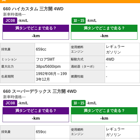
660 ハイカスタム 三方開 4WD
新車時価格
---
JC08
-km/L
10・15
-km/L
満タンでどこまで走る？
満タンでどこまで走る？
-km
-km
レギュラー
使用燃料
659cc
排気量
エンジン
ガソリン
フロア5MT
4WD
ミッション
駆動方式
38ps/5600rpm
-
最大出力
過給器（ターボ）
1992年08月～199
-
生産期間
燃費性能
3年12月
660 スーパーデラックス 三方開 4WD
新車時価格
---
JC08
-km/L
10・15
-km/L
満タンでどこまで走る？
満タンでどこまで走る？
-km
-km
レギュラー
使用燃料
659cc
排気量
エンジン
ガソリン