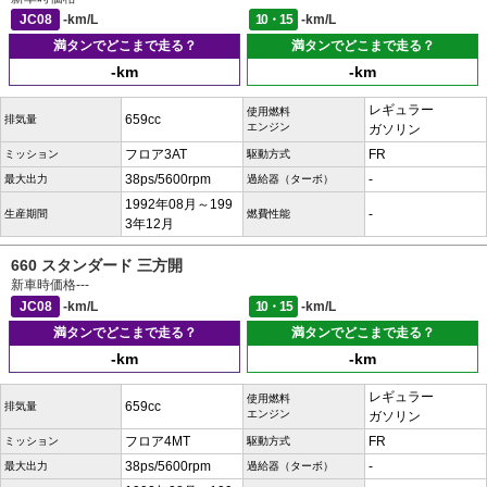
JC08
-km/L
10・15
-km/L
満タンでどこまで走る？
満タンでどこまで走る？
-km
-km
レギュラー
使用燃料
659cc
排気量
エンジン
ガソリン
フロア3AT
FR
ミッション
駆動方式
38ps/5600rpm
-
最大出力
過給器（ターボ）
1992年08月～199
-
生産期間
燃費性能
3年12月
660 スタンダード 三方開
新車時価格
---
JC08
-km/L
10・15
-km/L
満タンでどこまで走る？
満タンでどこまで走る？
-km
-km
レギュラー
使用燃料
659cc
排気量
エンジン
ガソリン
フロア4MT
FR
ミッション
駆動方式
38ps/5600rpm
-
最大出力
過給器（ターボ）