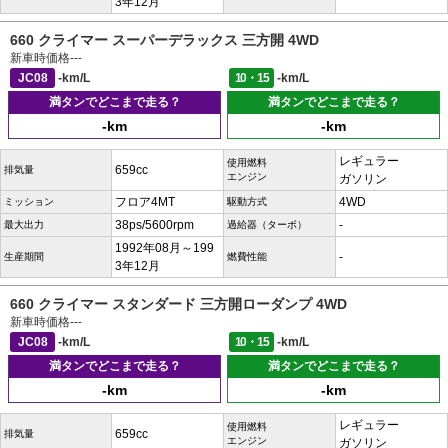
3年12月
660 クライマー スーパーデラックス 三方開 4WD
新車時価格
---
JC08
-km/L
10・15
-km/L
満タンでどこまで走る？
満タンでどこまで走る？
-km
-km
レギュラー
使用燃料
659cc
排気量
エンジン
ガソリン
フロア4MT
4WD
ミッション
駆動方式
38ps/5600rpm
-
最大出力
過給器（ターボ）
1992年08月～199
-
生産期間
燃費性能
3年12月
660 クライマー スタンダード 三方開ローダンプ 4WD
新車時価格
---
JC08
-km/L
10・15
-km/L
満タンでどこまで走る？
満タンでどこまで走る？
-km
-km
レギュラー
使用燃料
659cc
排気量
エンジン
ガソリン