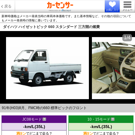
戻る
お気に入り
メニュー
新車時価格はメーカー発表当時の車両本体価格です。また基本情報など、その他の項目について
もメーカー発表時の情報に基いています。
ダイハツ ハイゼットピック 660 スタンダード 三方開の燃費
1/4
91年(H03)8月、FMC時の660 標準ピックのフロント
JC08モード
10・15モード
-km/L(35L)
-km/L(35L)
満タン
でどこまで走る？
満タン
でどこまで走る？