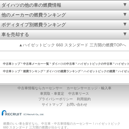
ダイハツの他の車の燃費情報
他のメーカーの燃費ランキング
ボディタイプ別燃費ランキング
車を売却する
▲ハイゼットピック 660 スタンダード 三方開の燃費TOPへ
中古車トップ
中古車メーカー一覧
ダイハツの中古車
ハイゼットピックの中古車
ハイゼット
中古車トップ
燃費ランキング
ダイハツの燃費ランキング
ハイゼットピックの燃費
ハイゼッ
中古車情報ならカーセンサー
カーセンサーエッジ・輸入車
車買取・車査定
中古車リース
プライバシーポリシー
利用規約
サイトマップ
お問い合わせ
燃費のいい車を探すなら、中古車・中古車情報のカーセンサー！ハイゼットピック
660 スタンダード 三方開の燃費が分かります。