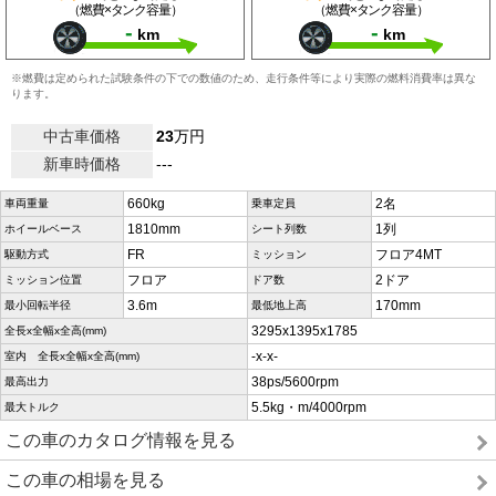
（燃費×タンク容量）
（燃費×タンク容量）
-
-
km
km
※燃費は定められた試験条件の下での数値のため、走行条件等により実際の燃料消費率は異な
ります。
中古車価格
23
万円
新車時価格
---
660kg
2名
車両重量
乗車定員
1810mm
1列
ホイールベース
シート列数
FR
フロア4MT
駆動方式
ミッション
フロア
2ドア
ミッション位置
ドア数
3.6m
170mm
最小回転半径
最低地上高
3295x1395x1785
全長x全幅x全高(mm)
-x-x-
室内 全長x全幅x全高(mm)
38ps/5600rpm
最高出力
5.5kg・m/4000rpm
最大トルク
この車のカタログ情報を見る
この車の相場を見る