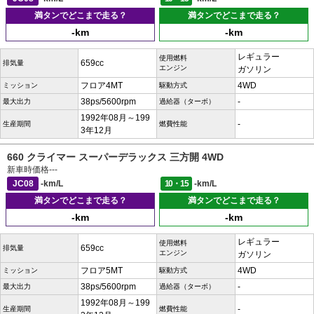
満タンでどこまで走る？
満タンでどこまで走る？
-km
-km
レギュラー
使用燃料
659cc
排気量
エンジン
ガソリン
フロア4MT
4WD
ミッション
駆動方式
38ps/5600rpm
-
最大出力
過給器（ターボ）
1992年08月～199
-
生産期間
燃費性能
3年12月
660 クライマー スーパーデラックス 三方開 4WD
新車時価格
---
JC08
-km/L
10・15
-km/L
満タンでどこまで走る？
満タンでどこまで走る？
-km
-km
レギュラー
使用燃料
659cc
排気量
エンジン
ガソリン
フロア5MT
4WD
ミッション
駆動方式
38ps/5600rpm
-
最大出力
過給器（ターボ）
1992年08月～199
-
生産期間
燃費性能