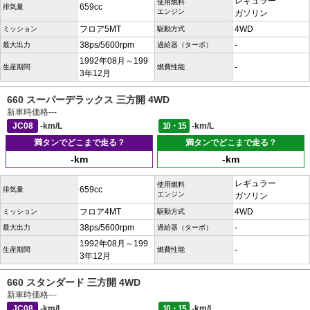
レギュラー
使用燃料
659cc
排気量
エンジン
ガソリン
フロア5MT
4WD
ミッション
駆動方式
38ps/5600rpm
-
最大出力
過給器（ターボ）
1992年08月～199
-
生産期間
燃費性能
3年12月
660 スーパーデラックス 三方開 4WD
新車時価格
---
JC08
-km/L
10・15
-km/L
満タンでどこまで走る？
満タンでどこまで走る？
-km
-km
レギュラー
使用燃料
659cc
排気量
エンジン
ガソリン
フロア4MT
4WD
ミッション
駆動方式
38ps/5600rpm
-
最大出力
過給器（ターボ）
1992年08月～199
-
生産期間
燃費性能
3年12月
660 スタンダード 三方開 4WD
新車時価格
---
JC08
-km/L
10・15
-km/L