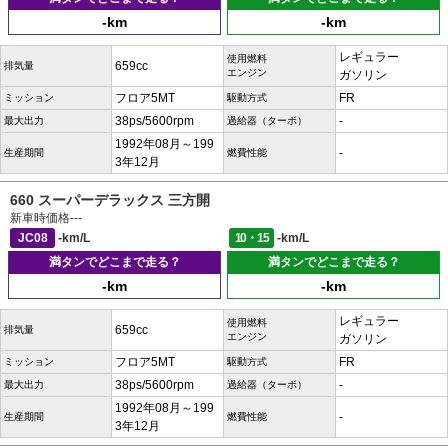
-km
-km
レギュラー
使用燃料
659cc
排気量
エンジン
ガソリン
フロア5MT
FR
ミッション
駆動方式
38ps/5600rpm
-
最大出力
過給器（ターボ）
1992年08月～199
-
生産期間
燃費性能
3年12月
660 スーパーデラックス 三方開
新車時価格
---
JC08
-km/L
10・15
-km/L
満タンでどこまで走る？
満タンでどこまで走る？
-km
-km
レギュラー
使用燃料
659cc
排気量
エンジン
ガソリン
フロア5MT
FR
ミッション
駆動方式
38ps/5600rpm
-
最大出力
過給器（ターボ）
1992年08月～199
-
生産期間
燃費性能
3年12月