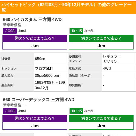
ハイゼットピック（92年08月～93年12月モデル）の他のグレード一
覧
660 ハイカスタム 三方開 4WD
新車時価格
---
JC08
-km/L
10・15
-km/L
満タンでどこまで走る？
満タンでどこまで走る？
-km
-km
レギュラー
使用燃料
659cc
排気量
エンジン
ガソリン
フロア5MT
4WD
ミッション
駆動方式
38ps/5600rpm
-
最大出力
過給器（ターボ）
1992年08月～199
-
生産期間
燃費性能
3年12月
660 スーパーデラックス 三方開 4WD
新車時価格
---
JC08
-km/L
10・15
-km/L
満タンでどこまで走る？
満タンでどこまで走る？
-km
-km