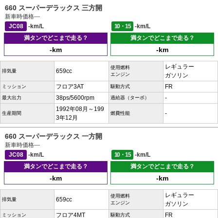
660 スーパーデラックス 三方開
新車時価格
---
JC08
-km/L
10・15
-km/L
満タンでどこまで走る？
満タンでどこまで走る？
-km
-km
レギュラー
使用燃料
659cc
排気量
エンジン
ガソリン
フロア3AT
FR
ミッション
駆動方式
38ps/5600rpm
-
最大出力
過給器（ターボ）
1992年08月～199
-
生産期間
燃費性能
3年12月
660 スーパーデラックス 一方開
新車時価格
---
JC08
-km/L
10・15
-km/L
満タンでどこまで走る？
満タンでどこまで走る？
-km
-km
レギュラー
使用燃料
659cc
排気量
エンジン
ガソリン
フロア4MT
FR
ミッション
駆動方式