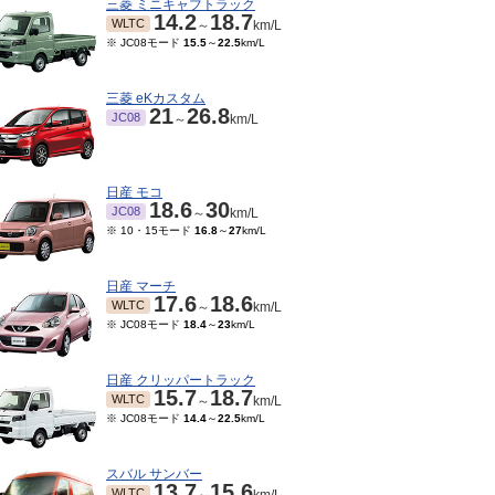
三菱 ミニキャブトラック
14.2
18.7
WLTC
～
km/L
※ JC08モード
15.5
～
22.5
km/L
三菱 eKカスタム
21
26.8
JC08
～
km/L
日産 モコ
18.6
30
JC08
～
km/L
※ 10・15モード
16.8
～
27
km/L
日産 マーチ
17.6
18.6
WLTC
～
km/L
※ JC08モード
18.4
～
23
km/L
日産 クリッパートラック
15.7
18.7
WLTC
～
km/L
※ JC08モード
14.4
～
22.5
km/L
スバル サンバー
13.7
15.6
WLTC