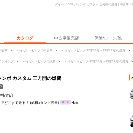
ダイハツ 660 ジャンボ カスタム 三方開の燃費 | 中古
カタログ
中古車販売店
保険/ローン/他
中古車
>
ハイゼットピックの中古車
>
ハイゼットピック(92年08月～93年12月)の燃費
>
ランキング
>
ハイゼットピックの燃費
>
ハイゼットピック(92年08月～93年12月)の燃費
>
ジャンボ カスタム 三方開の燃費
？
-
km/L
ン
-
JC08
でどこまで走る？ (燃費xタンク容量)
km