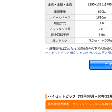
全長 x 全幅 x 全高
3295x1395x179
車両重量
670kg
ホイールベース
1810mm
駆動方式
FR
ミッション位置
フロア
最小回転半径
3.6m
最大トルク
5.5kg・m/4000r
※ 燃費情報は定められた試験条件の下での数値
ハイゼットピック 660 ジャンボ カスタム 三方
こ
ハイゼットピック（92年08月～93年1
排気量/使用燃料・エンジン/ミッション/新車時