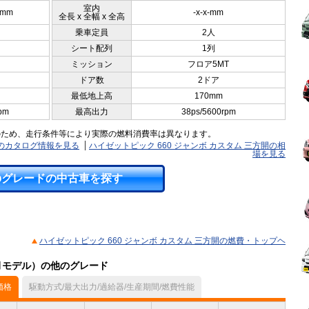
室内
5mm
-x-x-mm
全長 x 全幅 x 全高
乗車定員
2人
シート配列
1列
ミッション
フロア5MT
ドア数
2ドア
最低地上高
170mm
pm
最高出力
38ps/5600rpm
のため、走行条件等により実際の燃料消費率は異なります。
開のカタログ情報を見る
ハイゼットピック 660 ジャンボ カスタム 三方開の相
場を見る
のグレードの中古車を探す
ハイゼットピック 660 ジャンボ カスタム 三方開の燃費・トップヘ
2月モデル）の他のグレード
価格
駆動方式/最大出力/過給器/生産期間/燃費性能