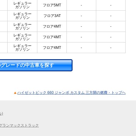
レギュラー
フロア5MT
-
-
ガソリン
レギュラー
フロア3AT
-
-
ガソリン
レギュラー
フロア4MT
-
-
ガソリン
レギュラー
フロア4MT
-
-
ガソリン
レギュラー
フロア4MT
-
-
ガソリン
のグレードの中古車を探す
ハイゼットピック 660 ジャンボ カスタム 三方開の燃費・トップヘ
ル)
グランマックストラック