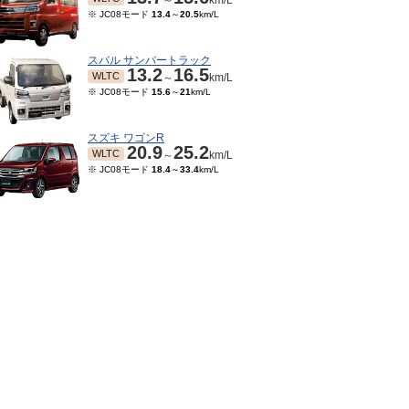
～
km/L
※ JC08モード
13.4
～
20.5
km/L
スバル サンバートラック
13.2
16.5
WLTC
～
km/L
※ JC08モード
15.6
～
21
km/L
スズキ ワゴンR
20.9
25.2
WLTC
～
km/L
※ JC08モード
18.4
～
33.4
km/L