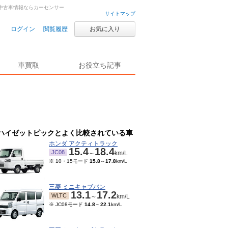
車・中古車情報ならカーセンサー
サイトマップ
ログイン
閲覧履歴
お気に入り
車買取
お役立ち記事
ハイゼットピックとよく比較されている車
ホンダ アクティトラック
15.4
18.4
JC08
～
km/L
※ 10・15モード
15.8
～
17.8
km/L
三菱 ミニキャブバン
13.1
17.2
WLTC
～
km/L
※ JC08モード
14.8
～
22.1
km/L