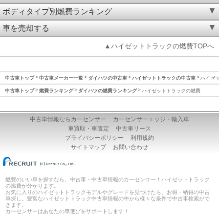
ボディタイプ別燃費ランキング
車を売却する
▲ハイゼットトラックの燃費TOPへ
中古車トップ
中古車メーカー一覧
ダイハツの中古車
ハイゼットトラックの中古車
ハイゼ
中古車トップ
燃費ランキング
ダイハツの燃費ランキング
ハイゼットトラックの燃費
中古車情報ならカーセンサー
カーセンサーエッジ・輸入車
車買取・車査定
中古車リース
プライバシーポリシー
利用規約
サイトマップ
お問い合わせ
燃費のいい車を探すなら、中古車・中古車情報のカーセンサー！ハイゼットトラック
の燃費が分かります。
お気に入りのハイゼットトラックモデルやグレードを見つけたら、お得・納得の中古
車探し。豊富なハイゼットトラック中古車情報の中から様々な条件で中古車検索がで
きます。
カーセンサーはあなたの車選びをサポートします！