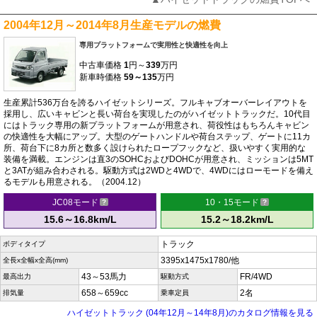
2004年12月～2014年8月生産モデルの燃費
専用プラットフォームで実用性と快適性を向上
中古車価格
1
円～
339
万円
新車時価格
59～135
万円
生産累計536万台を誇るハイゼットシリーズ。フルキャブオーバーレイアウトを
採用し、広いキャビンと長い荷台を実現したのがハイゼットトラックだ。10代目
にはトラック専用の新プラットフォームが用意され、荷役性はもちろんキャビン
の快適性を大幅にアップ。大型のゲートハンドルや荷台ステップ、ゲートに11カ
所、荷台下に8カ所と数多く設けられたロープフックなど、扱いやすく実用的な
装備を満載。エンジンは直3のSOHCおよびDOHCが用意され、ミッションは5MT
と3ATが組み合わされる。駆動方式は2WDと4WDで、4WDにはローモードを備え
るモデルも用意される。（2004.12）
JC08モード
10・15モード
15.6～16.8km/L
15.2～18.2km/L
トラック
ボディタイプ
3395x1475x1780/他
全長x全幅x全高(mm)
43～53馬力
FR/4WD
最高出力
駆動方式
658～659cc
2名
排気量
乗車定員
ハイゼットトラック (04年12月～14年8月)のカタログ情報を見る