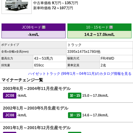
中古車価格
9
万円～
135
万円
新車時価格
72～107
万円
JC08モード
10・15モード
-km/L
14.2～17.0km/L
トラック
ボディタイプ
3395x1475x1780/他
全長x全幅x全高(mm)
43～53馬力
FR/4WD
最高出力
駆動方式
659cc
2名
排気量
乗車定員
ハイゼットトラック (99年1月～04年11月)のカタログ情報を見る
マイナーチェンジ一覧
2003年6月～2004年11月生産モデル
JC08
-km/L
10・15
15.0～17.0km/L
2002年1月～2003年5月生産モデル
JC08
-km/L
10・15
14.6～17.0km/L
2001年1月～2001年12月生産モデル