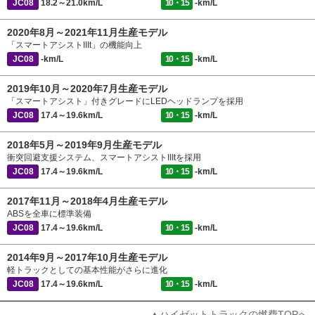
JC08
18.2～21.0km/L
10・15
-km/L
2020年8月～2021年11月生産モデル
「スマートアシストIIIt」の機能向上
JC08
-km/L
10・15
-km/L
2019年10月～2020年7月生産モデル
「スマートアシスト」付きグレードにLEDヘッドランプを採用
JC08
17.4～19.6km/L
10・15
-km/L
2018年5月～2019年9月生産モデル
衝突回避支援システム、スマートアシストIIItを採用
JC08
17.4～19.6km/L
10・15
-km/L
2017年11月～2018年4月生産モデル
ABSを全車に標準装備
JC08
17.4～19.6km/L
10・15
-km/L
2014年9月～2017年10月生産モデル
軽トラックとしての基本性能がさらに進化
JC08
17.4～19.6km/L
10・15
-km/L
▲ハイゼットトラックの燃費TOPへ