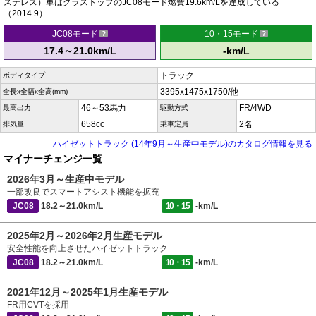
ステレス）車はクラストップのJC08モード燃費19.6km/Lを達成している
（2014.9）
JC08モード
10・15モード
17.4～21.0km/L
-km/L
トラック
ボディタイプ
3395x1475x1750/他
全長x全幅x全高(mm)
46～53馬力
FR/4WD
最高出力
駆動方式
658cc
2名
排気量
乗車定員
ハイゼットトラック (14年9月～生産中モデル)のカタログ情報を見る
マイナーチェンジ一覧
2026年3月～生産中モデル
一部改良でスマートアシスト機能を拡充
JC08
18.2～21.0km/L
10・15
-km/L
2025年2月～2026年2月生産モデル
安全性能を向上させたハイゼットトラック
JC08
18.2～21.0km/L
10・15
-km/L
2021年12月～2025年1月生産モデル
FR用CVTを採用