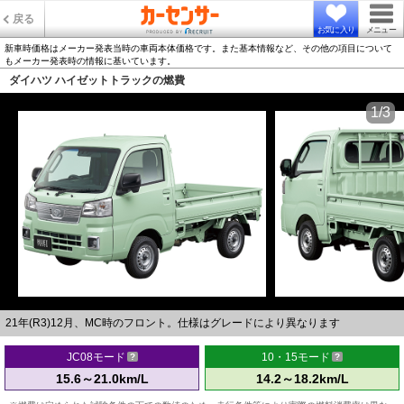
戻る
お気に入り
メニュー
新車時価格はメーカー発表当時の車両本体価格です。また基本情報など、その他の項目について
もメーカー発表時の情報に基いています。
ダイハツ ハイゼットトラックの燃費
1/3
21年(R3)12月、MC時のフロント。仕様はグレードにより異なります
JC08モード
10・15モード
15.6～21.0km/L
14.2～18.2km/L