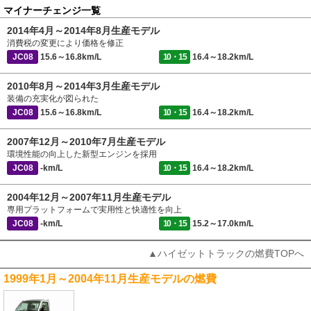
マイナーチェンジ一覧
2014年4月～2014年8月生産モデル
消費税の変更により価格を修正
JC08
15.6～16.8km/L
10・15
16.4～18.2km/L
2010年8月～2014年3月生産モデル
装備の充実化が図られた
JC08
15.6～16.8km/L
10・15
16.4～18.2km/L
2007年12月～2010年7月生産モデル
環境性能の向上した新型エンジンを採用
JC08
-km/L
10・15
16.4～18.2km/L
2004年12月～2007年11月生産モデル
専用プラットフォームで実用性と快適性を向上
JC08
-km/L
10・15
15.2～17.0km/L
▲ハイゼットトラックの燃費TOPへ
1999年1月～2004年11月生産モデルの燃費