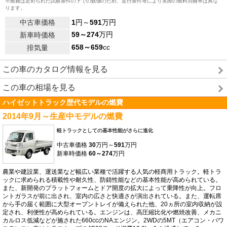
※燃費は定められた試験条件の下での数値のため、走行条件等により実際の燃料消費率は異な
ります。
中古車価格
1
円～
591
万円
59～274
万円
新車時価格
658～659
cc
排気量
この車のカタログ情報を見る
この車の相場を見る
ハイゼットトラック歴代モデルの燃費
2014年9月～生産中モデルの燃費
軽トラックとしての基本性能がさらに進化
中古車価格
30
万円～
591
万円
新車時価格
60～274
万円
農業や建設業、運送業など幅広い業種で活躍する人気の軽商用トラック。軽トラ
ックに求められる積載性や耐久性、防錆性能などの基本性能が高められている。
また、新開発のプラットフォームとドア開度の拡大によって乗降性が向上。フロ
ントガラスが前に出され、室内の広さと快適さが演出されている。また、運転席
から手の届く範囲に大型オープントレイが備えられた他、20ヵ所の室内収納が設
定され、利便性が高められている。エンジンは、高圧縮比化や燃焼改善、メカニ
カルロス低減などが施された660ccのNAエンジン。2WDの5MT（エアコン・パワ