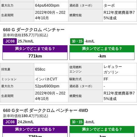
64ps/6400rpm
ターボ
最大出力
過給器（ターボ）
2022年09月～202
R12年度燃費基準7
生産期間
燃費性能
4年10月
5%達成
660 G ダーククロム ベンチャー
新車時価格
155.7
万円(税込)
JC08
25.7km/L
10・15
-km/L
満タンでどこまで走る？
満タンでどこまで走る？
771km
-km
レギュラー
使用燃料
658cc
排気量
エンジン
ガソリン
インパネCVT
FF
ミッション
駆動方式
52ps/6900rpm
-
最大出力
過給器（ターボ）
2022年09月～202
R12年度燃費基準7
生産期間
燃費性能
4年10月
5%達成
660 Gターボ ダーククロム ベンチャー 4WD
新車時価格
180.4
万円(税込)
JC08
24.2km/L
10・15
-km/L
満タンでどこまで走る？
満タンでどこまで走る？
726km
-km