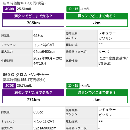
新車時価格
167.2
万円(税込)
JC08
25.5km/L
10・15
-km/L
満タンでどこまで走る？
満タンでどこまで走る？
765km
-km
レギュラー
使用燃料
658cc
排気量
エンジン
ガソリン
インパネCVT
FF
ミッション
駆動方式
64ps/6400rpm
ターボ
最大出力
過給器（ターボ）
2022年09月～202
R12年度燃費基準7
生産期間
燃費性能
4年10月
5%達成
660 G クロム ベンチャー
新車時価格
155.1
万円(税込)
JC08
25.7km/L
10・15
-km/L
満タンでどこまで走る？
満タンでどこまで走る？
771km
-km
レギュラー
使用燃料
658cc
排気量
エンジン
ガソリン
インパネCVT
FF
ミッション
駆動方式
52ps/6900rpm
-
最大出力
過給器（ターボ）