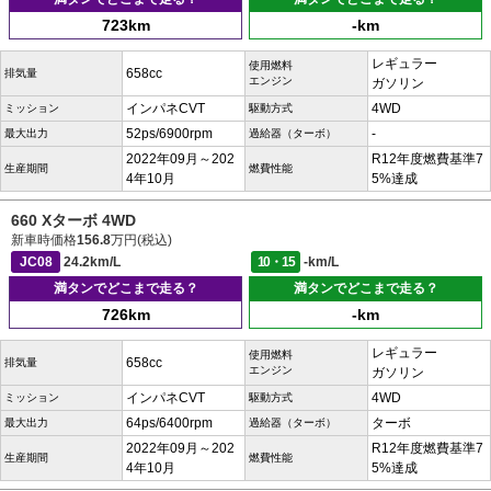
723km
-km
レギュラー
使用燃料
658cc
排気量
エンジン
ガソリン
インパネCVT
4WD
ミッション
駆動方式
52ps/6900rpm
-
最大出力
過給器（ターボ）
2022年09月～202
R12年度燃費基準7
生産期間
燃費性能
4年10月
5%達成
660 Xターボ 4WD
新車時価格
156.8
万円(税込)
JC08
24.2km/L
10・15
-km/L
満タンでどこまで走る？
満タンでどこまで走る？
726km
-km
レギュラー
使用燃料
658cc
排気量
エンジン
ガソリン
インパネCVT
4WD
ミッション
駆動方式
64ps/6400rpm
ターボ
最大出力
過給器（ターボ）
2022年09月～202
R12年度燃費基準7
生産期間
燃費性能
4年10月
5%達成