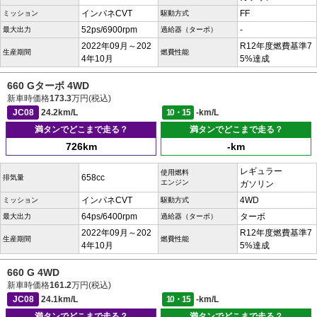
インパネCVT
FF
ミッション
駆動方式
52ps/6900rpm
-
最大出力
過給器（ターボ）
2022年09月～202
R12年度燃費基準7
生産期間
燃費性能
4年10月
5%達成
660 Gターボ 4WD
新車時価格
173.3
万円(税込)
JC08
24.2km/L
10・15
-km/L
満タンでどこまで走る？
満タンでどこまで走る？
726km
-km
レギュラー
使用燃料
658cc
排気量
エンジン
ガソリン
インパネCVT
4WD
ミッション
駆動方式
64ps/6400rpm
ターボ
最大出力
過給器（ターボ）
2022年09月～202
R12年度燃費基準7
生産期間
燃費性能
4年10月
5%達成
660 G 4WD
新車時価格
161.2
万円(税込)
JC08
24.1km/L
10・15
-km/L
満タンでどこまで走る？
満タンでどこまで走る？