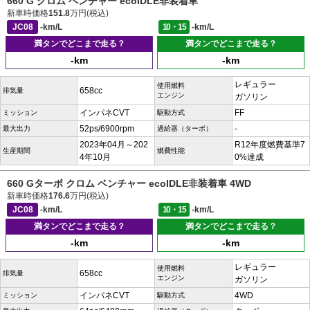
660 G クロム ベンチャー ecoIDLE非装着車
新車時価格
151.8
万円(税込)
JC08
-km/L
10・15
-km/L
満タンでどこまで走る？
満タンでどこまで走る？
-km
-km
レギュラー
使用燃料
658cc
排気量
エンジン
ガソリン
インパネCVT
FF
ミッション
駆動方式
52ps/6900rpm
-
最大出力
過給器（ターボ）
2023年04月～202
R12年度燃費基準7
生産期間
燃費性能
4年10月
0%達成
660 Gターボ クロム ベンチャー ecoIDLE非装着車 4WD
新車時価格
176.6
万円(税込)
JC08
-km/L
10・15
-km/L
満タンでどこまで走る？
満タンでどこまで走る？
-km
-km
レギュラー
使用燃料
658cc
排気量
エンジン
ガソリン
インパネCVT
4WD
ミッション
駆動方式