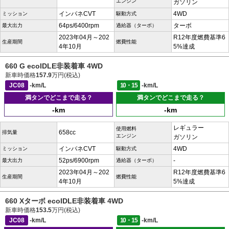
エンジン
ガソリン
インパネCVT
4WD
ミッション
駆動方式
64ps/6400rpm
ターボ
最大出力
過給器（ターボ）
2023年04月～202
R12年度燃費基準6
生産期間
燃費性能
4年10月
5%達成
660 G ecoIDLE非装着車 4WD
新車時価格
157.9
万円(税込)
JC08
-km/L
10・15
-km/L
満タンでどこまで走る？
満タンでどこまで走る？
-km
-km
レギュラー
使用燃料
658cc
排気量
エンジン
ガソリン
インパネCVT
4WD
ミッション
駆動方式
52ps/6900rpm
-
最大出力
過給器（ターボ）
2023年04月～202
R12年度燃費基準6
生産期間
燃費性能
4年10月
5%達成
660 Xターボ ecoIDLE非装着車 4WD
新車時価格
153.5
万円(税込)
JC08
-km/L
10・15
-km/L