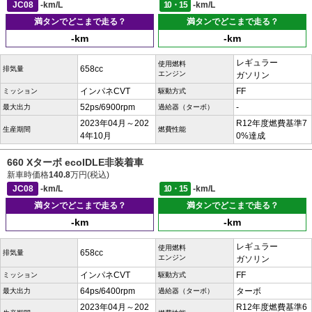
JC08
-km/L
10・15
-km/L
満タンでどこまで走る？
満タンでどこまで走る？
-km
-km
レギュラー
使用燃料
658cc
排気量
エンジン
ガソリン
インパネCVT
FF
ミッション
駆動方式
52ps/6900rpm
-
最大出力
過給器（ターボ）
2023年04月～202
R12年度燃費基準7
生産期間
燃費性能
4年10月
0%達成
660 Xターボ ecoIDLE非装着車
新車時価格
140.8
万円(税込)
JC08
-km/L
10・15
-km/L
満タンでどこまで走る？
満タンでどこまで走る？
-km
-km
レギュラー
使用燃料
658cc
排気量
エンジン
ガソリン
インパネCVT
FF
ミッション
駆動方式
64ps/6400rpm
ターボ
最大出力
過給器（ターボ）
2023年04月～202
R12年度燃費基準6