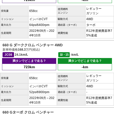
レギュラー
使用燃料
658cc
排気量
エンジン
ガソリン
インパネCVT
4WD
ミッション
駆動方式
64ps/6400rpm
ターボ
最大出力
過給器（ターボ）
2022年09月～202
R12年度燃費基準7
生産期間
燃費性能
4年10月
5%達成
660 G ダーククロム ベンチャー 4WD
新車時価格
168.3
万円(税込)
JC08
24.1km/L
10・15
-km/L
満タンでどこまで走る？
満タンでどこまで走る？
723km
-km
レギュラー
使用燃料
658cc
排気量
エンジン
ガソリン
インパネCVT
4WD
ミッション
駆動方式
52ps/6900rpm
-
最大出力
過給器（ターボ）
2022年09月～202
R12年度燃費基準7
生産期間
燃費性能
4年10月
5%達成
660 Gターボ クロム ベンチャー