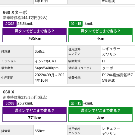
4年10月
5%達成
660 Xターボ
新車時価格
144.1
万円(税込)
JC08
25.5km/L
10・15
-km/L
満タンでどこまで走る？
満タンでどこまで走る？
765km
-km
レギュラー
使用燃料
658cc
排気量
エンジン
ガソリン
インパネCVT
FF
ミッション
駆動方式
64ps/6400rpm
ターボ
最大出力
過給器（ターボ）
2022年09月～202
R12年度燃費基準7
生産期間
燃費性能
4年10月
5%達成
660 X
新車時価格
135.3
万円(税込)
JC08
25.7km/L
10・15
-km/L
満タンでどこまで走る？
満タンでどこまで走る？
771km
-km
レギュラー
使用燃料
658cc
排気量
エンジン
ガソリン