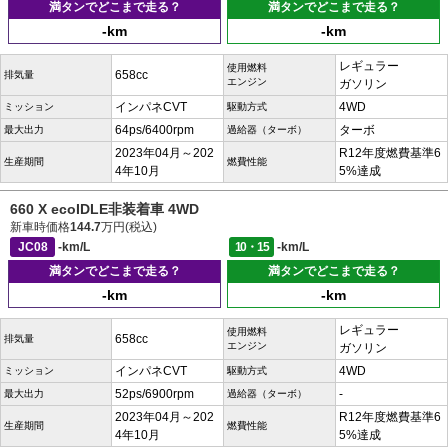
満タンでどこまで走る？
満タンでどこまで走る？
-km
-km
レギュラー
使用燃料
658cc
排気量
エンジン
ガソリン
インパネCVT
4WD
ミッション
駆動方式
64ps/6400rpm
ターボ
最大出力
過給器（ターボ）
2023年04月～202
R12年度燃費基準6
生産期間
燃費性能
4年10月
5%達成
660 X ecoIDLE非装着車 4WD
新車時価格
144.7
万円(税込)
JC08
-km/L
10・15
-km/L
満タンでどこまで走る？
満タンでどこまで走る？
-km
-km
レギュラー
使用燃料
658cc
排気量
エンジン
ガソリン
インパネCVT
4WD
ミッション
駆動方式
52ps/6900rpm
-
最大出力
過給器（ターボ）
2023年04月～202
R12年度燃費基準6
生産期間
燃費性能
4年10月
5%達成