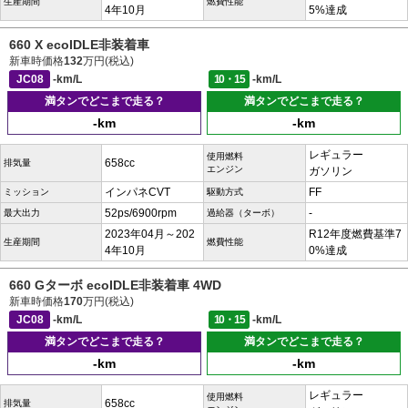
生産期間
燃費性能
4年10月
5%達成
660 X ecoIDLE非装着車
新車時価格
132
万円(税込)
JC08
-km/L
10・15
-km/L
満タンでどこまで走る？
満タンでどこまで走る？
-km
-km
レギュラー
使用燃料
658cc
排気量
エンジン
ガソリン
インパネCVT
FF
ミッション
駆動方式
52ps/6900rpm
-
最大出力
過給器（ターボ）
2023年04月～202
R12年度燃費基準7
生産期間
燃費性能
4年10月
0%達成
660 Gターボ ecoIDLE非装着車 4WD
新車時価格
170
万円(税込)
JC08
-km/L
10・15
-km/L
満タンでどこまで走る？
満タンでどこまで走る？
-km
-km
レギュラー
使用燃料
658cc
排気量