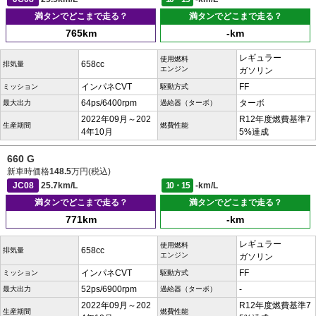
満タンでどこまで走る？
満タンでどこまで走る？
765km
-km
レギュラー
使用燃料
658cc
排気量
エンジン
ガソリン
インパネCVT
FF
ミッション
駆動方式
64ps/6400rpm
ターボ
最大出力
過給器（ターボ）
2022年09月～202
R12年度燃費基準7
生産期間
燃費性能
4年10月
5%達成
660 G
新車時価格
148.5
万円(税込)
JC08
25.7km/L
10・15
-km/L
満タンでどこまで走る？
満タンでどこまで走る？
771km
-km
レギュラー
使用燃料
658cc
排気量
エンジン
ガソリン
インパネCVT
FF
ミッション
駆動方式
52ps/6900rpm
-
最大出力
過給器（ターボ）
2022年09月～202
R12年度燃費基準7
生産期間
燃費性能