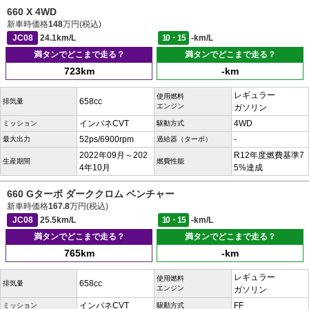
660 X 4WD
新車時価格
148
万円(税込)
JC08
24.1km/L
10・15
-km/L
満タンでどこまで走る？
満タンでどこまで走る？
723km
-km
レギュラー
使用燃料
658cc
排気量
エンジン
ガソリン
インパネCVT
4WD
ミッション
駆動方式
52ps/6900rpm
-
最大出力
過給器（ターボ）
2022年09月～202
R12年度燃費基準7
生産期間
燃費性能
4年10月
5%達成
660 Gターボ ダーククロム ベンチャー
新車時価格
167.8
万円(税込)
JC08
25.5km/L
10・15
-km/L
満タンでどこまで走る？
満タンでどこまで走る？
765km
-km
レギュラー
使用燃料
658cc
排気量
エンジン
ガソリン
インパネCVT
FF
ミッション
駆動方式