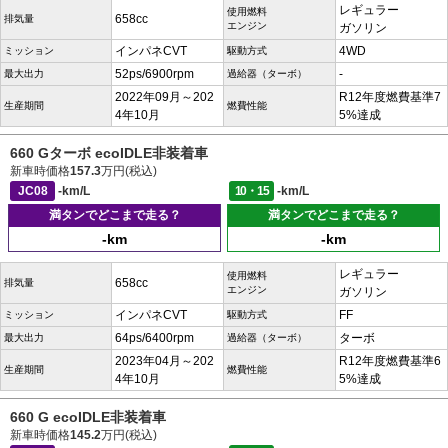
レギュラー
使用燃料
658cc
排気量
エンジン
ガソリン
インパネCVT
4WD
ミッション
駆動方式
52ps/6900rpm
-
最大出力
過給器（ターボ）
2022年09月～202
R12年度燃費基準7
生産期間
燃費性能
4年10月
5%達成
660 Gターボ ecoIDLE非装着車
新車時価格
157.3
万円(税込)
JC08
-km/L
10・15
-km/L
満タンでどこまで走る？
満タンでどこまで走る？
-km
-km
レギュラー
使用燃料
658cc
排気量
エンジン
ガソリン
インパネCVT
FF
ミッション
駆動方式
64ps/6400rpm
ターボ
最大出力
過給器（ターボ）
2023年04月～202
R12年度燃費基準6
生産期間
燃費性能
4年10月
5%達成
660 G ecoIDLE非装着車
新車時価格
145.2
万円(税込)