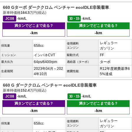
660 Gターボ ダーククロム ベンチャー ecoIDLE非装着車
新車時価格
164.5
万円(税込)
JC08
-km/L
10・15
-km/L
満タンでどこまで走る？
満タンでどこまで走る？
-km
-km
レギュラー
使用燃料
658cc
排気量
エンジン
ガソリン
インパネCVT
FF
ミッション
駆動方式
64ps/6400rpm
ターボ
最大出力
過給器（ターボ）
2023年04月～202
R12年度燃費基準6
生産期間
燃費性能
4年10月
5%達成
660 G ダーククロム ベンチャー ecoIDLE非装着車
新車時価格
152.4
万円(税込)
JC08
-km/L
10・15
-km/L
満タンでどこまで走る？
満タンでどこまで走る？
-km
-km
レギュラー
使用燃料
658cc
排気量
エンジン
ガソリン