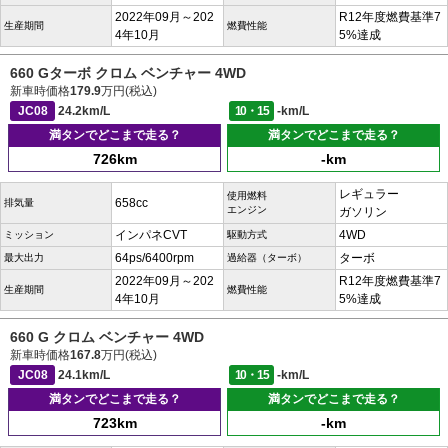
2022年09月～202
R12年度燃費基準7
生産期間
燃費性能
4年10月
5%達成
660 Gターボ クロム ベンチャー 4WD
新車時価格
179.9
万円(税込)
JC08
24.2km/L
10・15
-km/L
満タンでどこまで走る？
満タンでどこまで走る？
726km
-km
レギュラー
使用燃料
658cc
排気量
エンジン
ガソリン
インパネCVT
4WD
ミッション
駆動方式
64ps/6400rpm
ターボ
最大出力
過給器（ターボ）
2022年09月～202
R12年度燃費基準7
生産期間
燃費性能
4年10月
5%達成
660 G クロム ベンチャー 4WD
新車時価格
167.8
万円(税込)
JC08
24.1km/L
10・15
-km/L
満タンでどこまで走る？
満タンでどこまで走る？
723km
-km