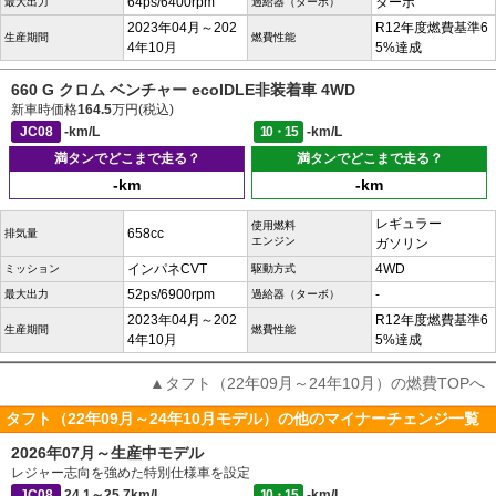
64ps/6400rpm
ターボ
最大出力
過給器（ターボ）
2023年04月～202
R12年度燃費基準6
生産期間
燃費性能
4年10月
5%達成
660 G クロム ベンチャー ecoIDLE非装着車 4WD
新車時価格
164.5
万円(税込)
JC08
-km/L
10・15
-km/L
満タンでどこまで走る？
満タンでどこまで走る？
-km
-km
レギュラー
使用燃料
658cc
排気量
エンジン
ガソリン
インパネCVT
4WD
ミッション
駆動方式
52ps/6900rpm
-
最大出力
過給器（ターボ）
2023年04月～202
R12年度燃費基準6
生産期間
燃費性能
4年10月
5%達成
▲タフト（22年09月～24年10月）の燃費TOPへ
タフト（22年09月～24年10月モデル）の他のマイナーチェンジ一覧
2026年07月～生産中モデル
レジャー志向を強めた特別仕様車を設定
JC08
24.1～25.7km/L
10・15
-km/L