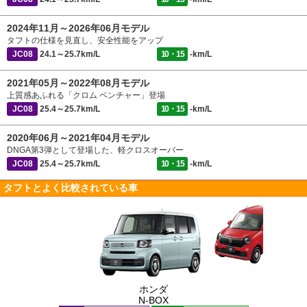
2024年11月～2026年06月モデル
タフトの仕様を見直し、安全性能をアップ
JC08
24.1～25.7km/L
10・15
-km/L
2021年05月～2022年08月モデル
上質感あふれる「クロム ベンチャー」登場
JC08
25.4～25.7km/L
10・15
-km/L
2020年06月～2021年04月モデル
DNGA第3弾として登場した、軽クロスオーバー
JC08
25.4～25.7km/L
10・15
-km/L
タフトとよく比較されている車
ホンダ
N-BOX