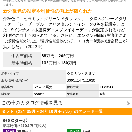
※燃費は定められた試験条件の下での数値のため、走行条件等により実際の燃料消費率は異な
ります。
新外板色の設定や利便性の向上が図られた
外板色に「セラミックグリーンメタリック」「クロムグレーメタリ
ック」「レーザーブルークリスタルシャイン」の3色を新設定。ま
た、9インチスマホ連携ディスプレイオーディオが設定されるなど、
利便性の向上も図られている。さらに、エンジン制御の最適化によ
り燃費性能が向上。環境性能割および、エコカー減税の適合範囲が
拡大した。（2022.9）
中古車価格
88
万円～
209
万円
132
万円～
180
万円
新車時価格
クロカン・ＳＵＶ
ボディタイプ
3395x1475x1630
全長x全幅x全高(mm)
52～64馬力
FF/4WD
最高出力
駆動方式
658cc
4名
排気量
乗車定員
この車のカタログ情報を見る
タフト（22年09月～24年10月モデル）のグレード一覧
660 Gターボ
新車時価格
160.6
万円(税込)
JC08
25.5km/L
10・15
-km/L