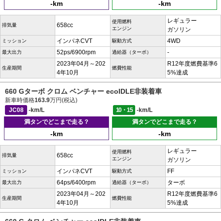
-km
-km
レギュラー
使用燃料
658cc
排気量
エンジン
ガソリン
インパネCVT
4WD
ミッション
駆動方式
52ps/6900rpm
-
最大出力
過給器（ターボ）
2023年04月～202
R12年度燃費基準6
生産期間
燃費性能
4年10月
5%達成
660 Gターボ クロム ベンチャー ecoIDLE非装着車
新車時価格
163.9
万円(税込)
JC08
-km/L
10・15
-km/L
満タンでどこまで走る？
満タンでどこまで走る？
-km
-km
レギュラー
使用燃料
658cc
排気量
エンジン
ガソリン
インパネCVT
FF
ミッション
駆動方式
64ps/6400rpm
ターボ
最大出力
過給器（ターボ）
2023年04月～202
R12年度燃費基準6
生産期間
燃費性能
4年10月
5%達成