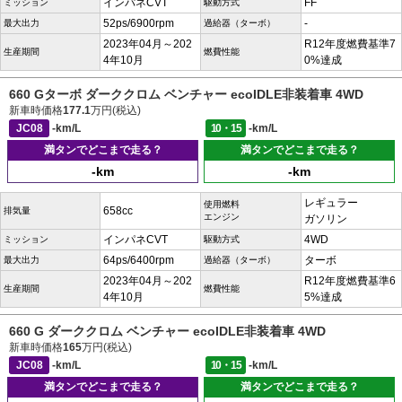
インパネCVT
FF
ミッション
駆動方式
52ps/6900rpm
-
最大出力
過給器（ターボ）
2023年04月～202
R12年度燃費基準7
生産期間
燃費性能
4年10月
0%達成
660 Gターボ ダーククロム ベンチャー ecoIDLE非装着車 4WD
新車時価格
177.1
万円(税込)
JC08
-km/L
10・15
-km/L
満タンでどこまで走る？
満タンでどこまで走る？
-km
-km
レギュラー
使用燃料
658cc
排気量
エンジン
ガソリン
インパネCVT
4WD
ミッション
駆動方式
64ps/6400rpm
ターボ
最大出力
過給器（ターボ）
2023年04月～202
R12年度燃費基準6
生産期間
燃費性能
4年10月
5%達成
660 G ダーククロム ベンチャー ecoIDLE非装着車 4WD
新車時価格
165
万円(税込)
JC08
-km/L
10・15
-km/L
満タンでどこまで走る？
満タンでどこまで走る？