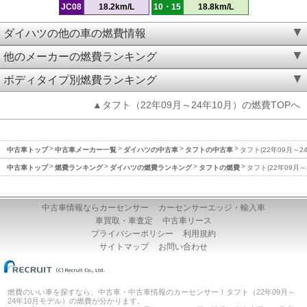
JC08
18.2km/L
10・15
18.8km/L
ダイハツの他の車の燃費情報
他のメーカーの燃費ランキング
ボディタイプ別燃費ランキング
▲タフト（22年09月～24年10月）の燃費TOPへ
中古車トップ
中古車メーカー一覧
ダイハツの中古車
タフトの中古車
タフト(22年09月～2
中古車トップ
燃費ランキング
ダイハツの燃費ランキング
タフトの燃費
タフト(22年09月～
中古車情報ならカーセンサー
カーセンサーエッジ・輸入車
車買取・車査定
中古車リース
プライバシーポリシー
利用規約
サイトマップ
お問い合わせ
燃費のいい車を探すなら、中古車・中古車情報のカーセンサー！タフト（22年09月～
24年10月モデル）の燃費が分かります。