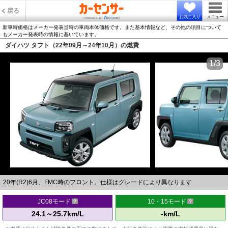
戻る
お気に入り
メニュー
新車時価格はメーカー発表当時の車両本体価格です。また基本情報など、その他の項目について
もメーカー発表時の情報に基いています。
ダイハツ タフト（22年09月～24年10月）の燃費
1/3
20年(R2)6月、FMC時のフロント。仕様はグレードにより異なります
JC08モード
10・15モード
24.1～25.7km/L
-km/L