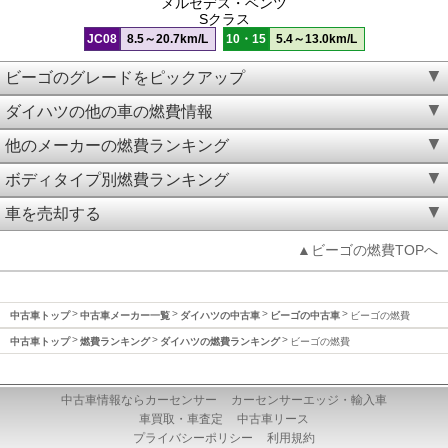
メルセデス・ベンツ
Sクラス
JC08
8.5～20.7km/L
10・15
5.4～13.0km/L
ビーゴのグレードをピックアップ
ダイハツの他の車の燃費情報
他のメーカーの燃費ランキング
ボディタイプ別燃費ランキング
車を売却する
▲ビーゴの燃費TOPへ
中古車トップ
中古車メーカー一覧
ダイハツの中古車
ビーゴの中古車
ビーゴの燃費
中古車トップ
燃費ランキング
ダイハツの燃費ランキング
ビーゴの燃費
中古車情報ならカーセンサー
カーセンサーエッジ・輸入車
車買取・車査定
中古車リース
プライバシーポリシー
利用規約