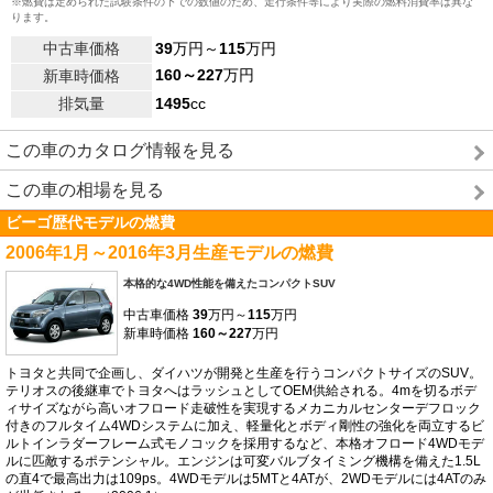
※燃費は定められた試験条件の下での数値のため、走行条件等により実際の燃料消費率は異な
ります。
中古車価格
39
万円～
115
万円
160～227
万円
新車時価格
排気量
1495
cc
この車のカタログ情報を見る
この車の相場を見る
ビーゴ歴代モデルの燃費
2006年1月～2016年3月生産モデルの燃費
本格的な4WD性能を備えたコンパクトSUV
中古車価格
39
万円～
115
万円
新車時価格
160～227
万円
トヨタと共同で企画し、ダイハツが開発と生産を行うコンパクトサイズのSUV。
テリオスの後継車でトヨタへはラッシュとしてOEM供給される。4mを切るボデ
ィサイズながら高いオフロード走破性を実現するメカニカルセンターデフロック
付きのフルタイム4WDシステムに加え、軽量化とボディ剛性の強化を両立するビ
ルトインラダーフレーム式モノコックを採用するなど、本格オフロード4WDモデ
ルに匹敵するポテンシャル。エンジンは可変バルブタイミング機構を備えた1.5L
の直4で最高出力は109ps。4WDモデルは5MTと4ATが、2WDモデルには4ATのみ