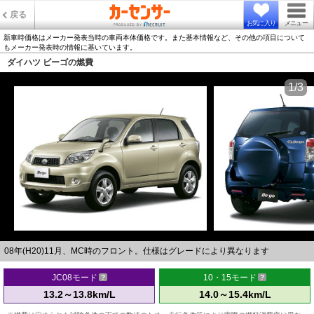
戻る
お気に入り
メニュー
新車時価格はメーカー発表当時の車両本体価格です。また基本情報など、その他の項目について
もメーカー発表時の情報に基いています。
ダイハツ ビーゴの燃費
1/3
08年(H20)11月、MC時のフロント。仕様はグレードにより異なります
JC08モード
10・15モード
13.2～13.8km/L
14.0～15.4km/L