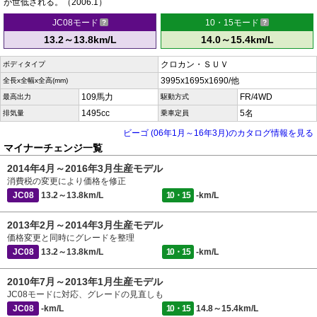
が世低される。（2006.1）
JC08モード
10・15モード
13.2～13.8km/L
14.0～15.4km/L
クロカン・ＳＵＶ
ボディタイプ
3995x1695x1690/他
全長x全幅x全高(mm)
109馬力
FR/4WD
最高出力
駆動方式
1495cc
5名
排気量
乗車定員
ビーゴ (06年1月～16年3月)のカタログ情報を見る
マイナーチェンジ一覧
2014年4月～2016年3月生産モデル
消費税の変更により価格を修正
JC08
13.2～13.8km/L
10・15
-km/L
2013年2月～2014年3月生産モデル
価格変更と同時にグレードを整理
JC08
13.2～13.8km/L
10・15
-km/L
2010年7月～2013年1月生産モデル
JC08モードに対応、グレードの見直しも
JC08
-km/L
10・15
14.8～15.4km/L