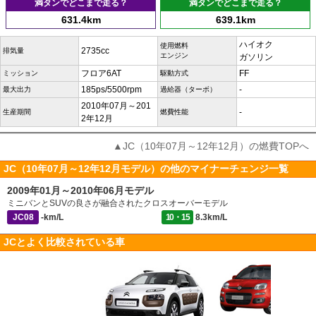
満タンでどこまで走る？
満タンでどこまで走る？
631.4km
639.1km
ハイオク
使用燃料
2735cc
排気量
エンジン
ガソリン
フロア6AT
FF
ミッション
駆動方式
185ps/5500rpm
-
最大出力
過給器（ターボ）
2010年07月～201
-
生産期間
燃費性能
2年12月
▲JC（10年07月～12年12月）の燃費TOPへ
JC（10年07月～12年12月モデル）の他のマイナーチェンジ一覧
2009年01月～2010年06月モデル
ミニバンとSUVの良さが融合されたクロスオーバーモデル
JC08
-km/L
10・15
8.3km/L
JCとよく比較されている車