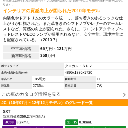
※燃費は定められた試験条件の下での数値のため、走行条件等により実際の燃料消費率は異な
ります。
インテリアの質感向上が図られた2010年モデル
内装色やドアトリムのカラーを統一し、落ち着きのあるシックな仕
上がりが目指された。また革巻きのシフトノブやレザーのアームレ
ストなど、質感の向上が図られた。さらに、フロントアクティブヘ
ッドレストやECOランプが採用されるなど、安全性能、環境性能に
も配慮されている。（2010.7）
中古車価格
65
万円～
121
万円
350
万円
新車時価格
クロカン・ＳＵＶ
ボディタイプ
4895x1880x1720
全長x全幅x全高(mm)
185馬力
FF
最高出力
駆動方式
2735cc
7名
排気量
乗車定員
この車のカタログ情報を見る
JC（10年07月～12年12月モデル）のグレード一覧
SXT
新車時価格
350.2
万円(税込)
JC08
8.2km/L
10・15
8.3km/L