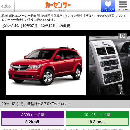
戻る
お気に入り
メニュー
新車時価格はメーカー発表当時の車両本体価格です。また基本情報など、その他の項目について
もメーカー発表時の情報に基いています。
ダッジ JC（10年07月～12年12月）の燃費
1/2
09年(H21)1月、新型時の2.7 SXTのフロント
JC08モード
10・15モード
8.2km/L
8.3km/L