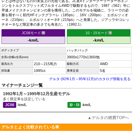
レとは呼ばないものの実質上の元祖である。2L直4インタークーラーターボエン
ジンをトルクスプリット式フルタイム4WDで駆動するもので、1987（S62）年に
早速メイクスチャンピオンの座を獲得した。このモデルを端緒に、ラリーでの必
勝を期すべく初代HFインテグラーレ（185ps）、16V（200ps）、エボルツィオ
ーネ（210ps）、エボルツィオーネII（215ps）へと発展した。ジアッラやコレッ
チオーネなど限定車の多さでも有名だ。（1992.1）
JC08モード
10・15モード
-km/L
-km/L
ハッチバック
ボディタイプ
3900x1770x1360/他
全長x全幅x全高(mm)
210～215馬力
4WD
最高出力
駆動方式
1995cc
5名
排気量
乗車定員
デルタ (92年1月～95年12月)のカタログ情報を見る
マイナーチェンジ一覧
1992年1月～1995年12月生産モデル
多く限定車を設定している
JC08
-km/L
10・15
-km/L
▲デルタの燃費TOPへ
デルタとよく比較されている車