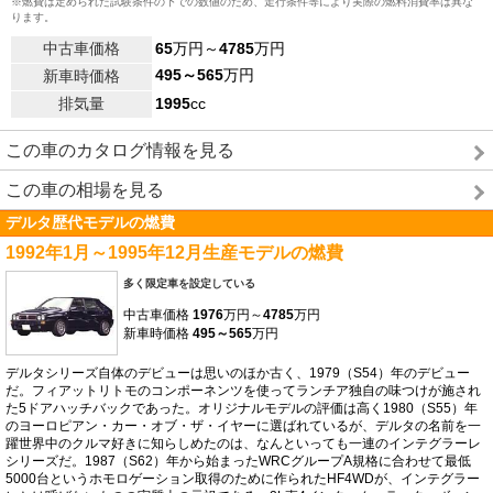
※燃費は定められた試験条件の下での数値のため、走行条件等により実際の燃料消費率は異な
ります。
中古車価格
65
万円～
4785
万円
495～565
万円
新車時価格
排気量
1995
cc
この車のカタログ情報を見る
この車の相場を見る
デルタ歴代モデルの燃費
1992年1月～1995年12月生産モデルの燃費
多く限定車を設定している
中古車価格
1976
万円～
4785
万円
新車時価格
495～565
万円
デルタシリーズ自体のデビューは思いのほか古く、1979（S54）年のデビュー
だ。フィアットリトモのコンポーネンツを使ってランチア独自の味つけが施され
た5ドアハッチバックであった。オリジナルモデルの評価は高く1980（S55）年
のヨーロピアン・カー・オブ・ザ・イヤーに選ばれているが、デルタの名前を一
躍世界中のクルマ好きに知らしめたのは、なんといっても一連のインテグラーレ
シリーズだ。1987（S62）年から始まったWRCグループA規格に合わせて最低
5000台というホモロゲーション取得のために作られたHF4WDが、インテグラー