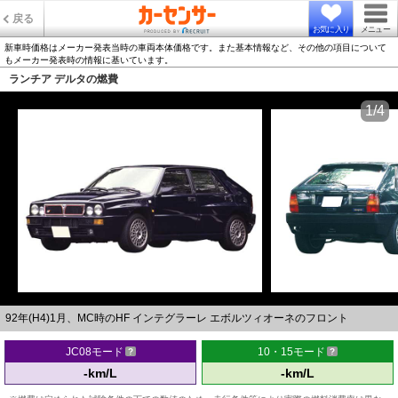
戻る
お気に入り
メニュー
新車時価格はメーカー発表当時の車両本体価格です。また基本情報など、その他の項目について
もメーカー発表時の情報に基いています。
ランチア デルタの燃費
1/4
92年(H4)1月、MC時のHF インテグラーレ エボルツィオーネのフロント
JC08モード
10・15モード
-km/L
-km/L