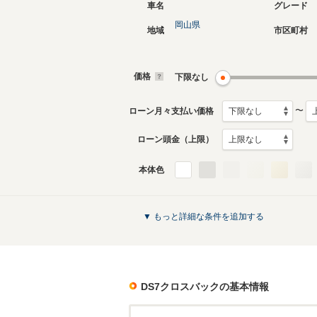
車名
グレード
岡山県
地域
市区町村
価格
下限なし
〜
ローン月々支払い価格
ローン頭金（上限）
本体色
▼ もっと詳細な条件を追加する
DS7クロスバック
の基本情報