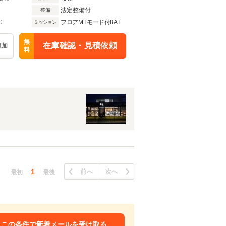
法定整備付
整備
C
フロアMTモード付8AT
ミッション
無
在庫確認・見積依頼
追加
料
1
前へ
次へ
最初
最後
この条件で新着メールを受け取る