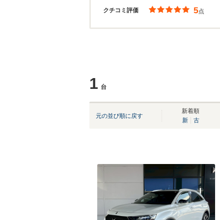
5
クチコミ評価
点
1
台
新着順
元の並び順に戻す
新
古