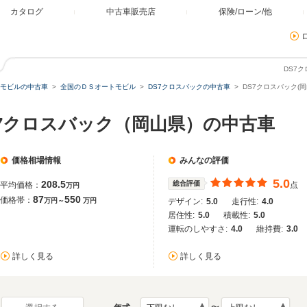
カタログ
中古車販売店
保険/ローン/他
DS7
モビルの中古車
全国のＤＳオートモビル
DS7クロスバックの中古車
DS7クロスバック(
S7クロスバック（岡山県）の中古車
価格相場情報
みんなの評価
5.0
208.5
総合評価
平均価格：
点
万円
87
550
価格帯：
万円～
万円
デザイン:
5.0
走行性:
4.0
居住性:
5.0
積載性:
5.0
運転のしやすさ:
4.0
維持費:
3.0
詳しく見る
詳しく見る