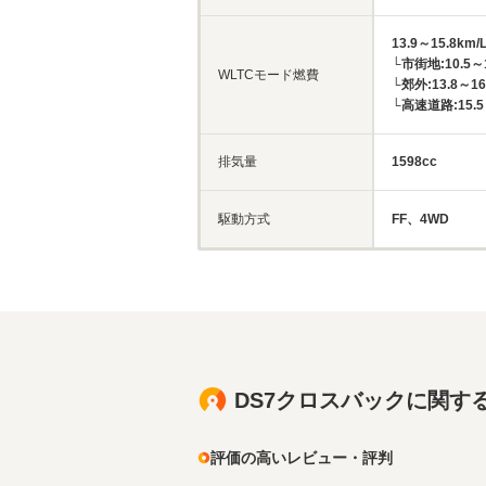
13.9～15.8km/
└市街地:10.5～1
WLTCモード燃費
└郊外:13.8～16
└高速道路:15.5～
排気量
1598cc
駆動方式
FF、4WD
DS7クロスバックに関す
評価の高いレビュー・評判