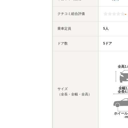
-
クチコミ総合評価
乗車定員
5人
ドア数
5ドア
全高
1
全幅
1
サイズ
全長
4
（全長・全幅・全高）
ホイール
-