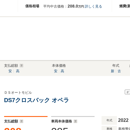
208.0
価格相場
燃費(
平均中古価格：
詳しく見る
万円
支払総額
本体価格
年式
安
高
安
高
新
古
オ
ＤＳオートモビル
DS7クロスバック オペラ
2022
年式
支払総額
車両本体価格
車検整
車検