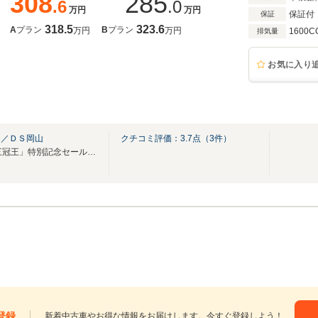
308
285
.6
.0
万円
万円
保証付
保証
318.5
323.6
A
プラン
B
プラン
万円
万円
1600C
排気量
お気に入り
山／ＤＳ岡山
クチコミ評価：
3.7
点（
3
件）
”「2025年 フレンチブランド 三冠王」特別記念セール”開催致します！
登録
新着中古車やお得な情報をお届けします。今すぐ登録しよう！