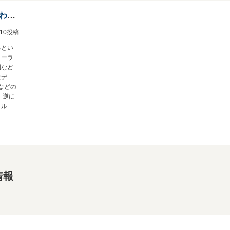
カッコ良い、キラキラ、個性的、わりと普通に良いクルマ
1/10投稿
るとい
ィーラ
制など
セデ
iなどの
 逆に
クルマ
補のひ
実際
安定感
という
多いと
した。
情報
したが
デキの
いただ
音など
快適
燃費の