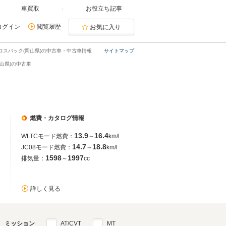
車買取
お役立ち記事
ログイン
閲覧履歴
お気に入り
クロスバック(岡山県)の中古車・中古車情報
サイトマップ
岡山県)の中古車
燃費・カタログ情報
13.9
16.4
WLTCモード燃費：
～
km/l
14.7
18.8
JC08モード燃費：
～
km/l
1598
1997
排気量：
～
cc
詳しく見る
ミッション
AT/CVT
MT