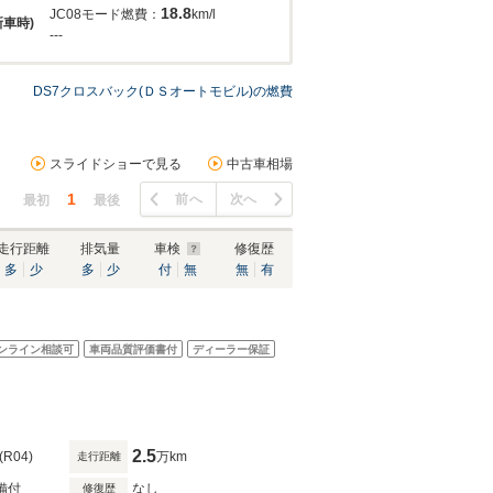
18.8
JC08モード燃費：
km/l
新車時)
---
DS7クロスバック(ＤＳオートモビル)の燃費
スライドショーで見る
中古車相場
1
前へ
次へ
最初
最後
走行距離
排気量
車検
修復歴
多
少
多
少
付
無
無
有
ンライン相談可
車両品質評価書付
ディーラー保証
2.5
(R04)
万km
走行距離
備付
なし
修復歴