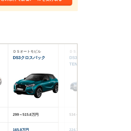
ＤＳオートモビル
ＤＳオートモビル
Ｄ
DS3クロスバック
DS3クロスバックE-
DS
TENSE
299～515.6万円
534～559.3万円
40
165.9万円
224.7万円
92