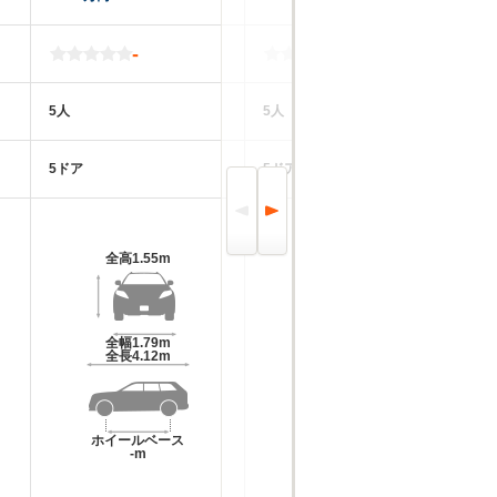
-
-
5人
5人
5
5ドア
5ドア
5
全高
1.55m
全高
1.55m
全幅
1.79m
全幅
1.79m
全長
4.12m
全長
4.12m
ホイールベース
ホイールベース
-m
-m