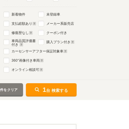
新着物件
未登録車
支払総額あり
メーカー系販売店
修復歴なし
クーポン付き
車両品質評価書
購入プラン付き
付き
カーセンサーアフター保証対象車
360
°画像付き車両
オンライン相談可
1
条件をクリア
台 検索する