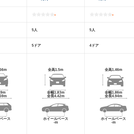
-
-
5人
5人
5ドア
4ドア
.66m
全高
1.5m
全高
1.46m
.9m
全幅
1.83m
全幅
1.86m
.59m
全長
4.42m
全長
4.94m
ベース
ホイールベース
ホイールベース
m
-m
-m