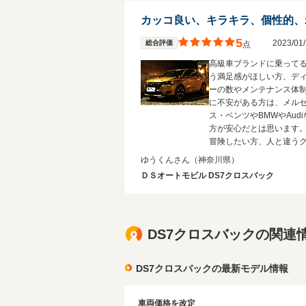
5
2023/0
総合評価
点
高級車ブランドに乗って
う満足感がほしい方、デ
ーの数やメンテナンス体
に不安がある方は、メル
ス・ベンツやBMWやAud
方が安心だとは思います。
冒険したい方、人と違う
が欲しい方には有力な候
ゆうくんさん
（神奈川県）
とつになると思います。 
ＤＳオートモビル DS7クロスバック
に、ドイツ車の安心感や
から離れて個性が欲しい
方が購入されるケースが
ディーラーさんに伺いま
DS7クロスバックの関連
あとは、いろいろ書きま
基本的なクルマとしての
良さも是非のって試して
DS7クロスバックの最新モデル情報
きたいです。 足周りや防
含めて乗り心地の良さと
さ、走りの滑らかさ、実
車両価格を改定