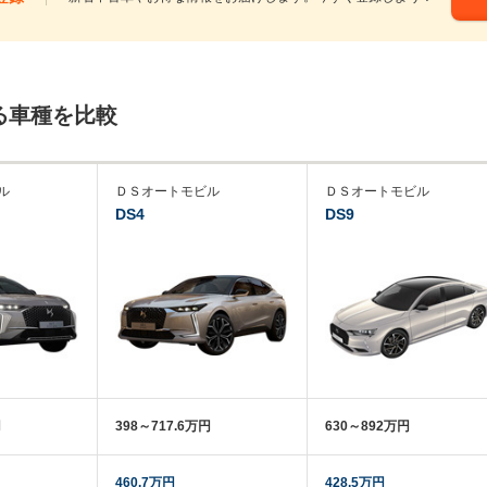
る車種を比較
ル
ＤＳオートモビル
ＤＳオートモビル
DS4
DS9
円
398～717.6万円
630～892万円
460.7万円
428.5万円