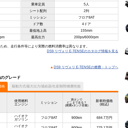
乗車定員
5人
シート配列
2列
ミッション
フロア8AT
ドア数
4ドア
最低地上高
155mm
rpm
最高出力
200ps/6000rpm
のため、走行条件等により実際の燃料消費率は異なります。
DS9 リヴォリ E-TENSEのカタログ情報を見る
DS9 リヴォリ E-TENSEの燃費・トップヘ
の他のグレード
価格
駆動方式/最大出力/過給器/生産期間/燃費性能
満タンで
使用燃料
新車時価格
ミッション
どこまで走る？
エンジン
(税込)
(燃費xタンク容量)
ハイオク
フロア8AT
900km
684.7
万円
ガソリン
ハイオク
フロア8AT
900km
775.1
万円