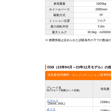
車両重量
1900kg
ホイールベース
2895mm
駆動方式
FF
ミッション位置
フロア
最小回転半径
5.6m
最大トルク
30.6kg・m/3000
※ 燃費情報は定められた試験条件の下での数値
DS9（23年04月～23年12月モデル）
排気量/使用燃料・エンジン/ミッション/新車時
グレード名
排気量
WLTCモード燃費(タンク容量)
リヴォリ
1598cc
15km/L (60L)
オペラ
1598cc