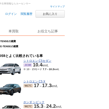
車・中古車情報ならカーセンサー
サイトマップ
ログイン
閲覧履歴
お気に入り
車買取
お役立ち記事
-TENSEの燃費
 E-TENSEの燃費
DS9とよく比較されている車
シトロエン C5セダン
10.4
JC08
km/L
※ 10・15モード
7.7
～
10.2
km/L
シトロエン C5 X
17
17.3
WLTC
～
km/L
ホンダ シビック
15.3
24.2
WLTC
～
km/L