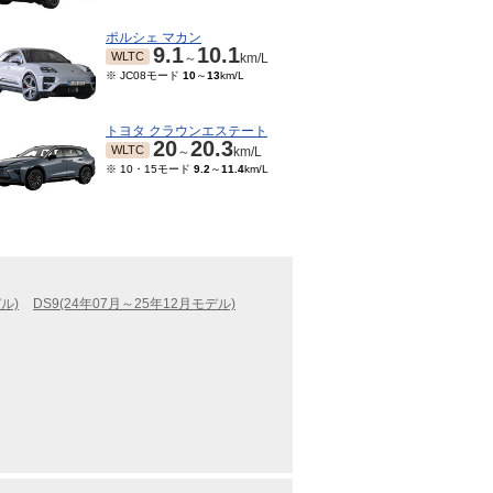
ポルシェ マカン
9.1
10.1
WLTC
～
km/L
※ JC08モード
10
～
13
km/L
トヨタ クラウンエステート
20
20.3
WLTC
～
km/L
※ 10・15モード
9.2
～
11.4
km/L
ル)
DS9(24年07月～25年12月モデル)