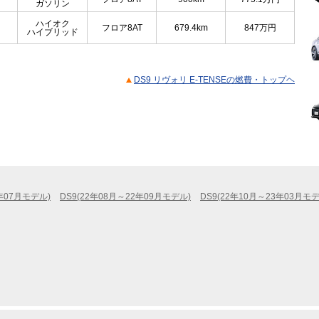
ガソリン
ハイオク
フロア8AT
679.4km
847
万円
ハイブリッド
DS9 リヴォリ E-TENSEの燃費・トップヘ
2年07月モデル)
DS9(22年08月～22年09月モデル)
DS9(22年10月～23年03月モデ