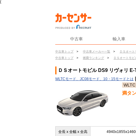
{
中古車
輸入車
中古車トップ
>
中古車メーカー一覧
>
ＤＳオート
中古車トップ
>
燃費ランキング
>
ＤＳオートモビ
ＤＳオートモビル DS9 リヴォリ E-
WLTCモード、JC08モード、10・15モードとは
WLTC
満タ
全長 x 全幅 x 全高
4940x1855x146