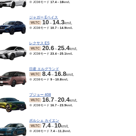
※ JC08モード
17.4
～
18
km/L
ジャガー Eペイス
10
14.3
WLTC
～
km/L
※ JC08モード
10.7
～
14.9
km/L
レクサス ES
20.6
25.4
WLTC
～
km/L
※ JC08モード
23.4
～
25.1
km/L
日産 エルグランド
8.4
16.8
WLTC
～
km/L
※ JC08モード
9
～
10.8
km/L
プジョー 408
16.7
20.4
WLTC
～
km/L
※ JC08モード
16.7
～
23.9
km/L
ポルシェ カイエン
7.4
10
WLTC
～
km/L
※ JC08モード
7.4
～
11.2
km/L