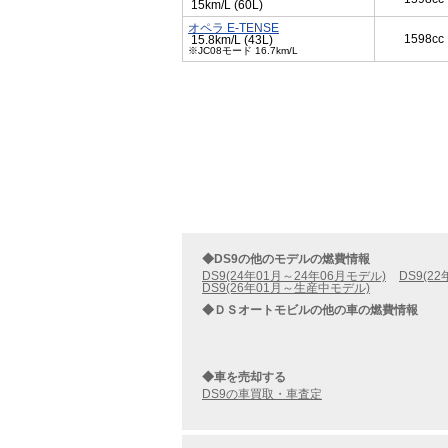
15km/L (60L)
オペラ E-TENSE
1598cc
15.8km/L (43L)
※JC08モード 16.7km/L
◆DS9の他のモデルの燃費情報
DS9(24年01月～24年06月モデル)
DS9(2
DS9(26年01月～生産中モデル)
◆ＤＳオートモビルの他の車の燃費情報
◆車を売却する
DS9の車買取・車査定