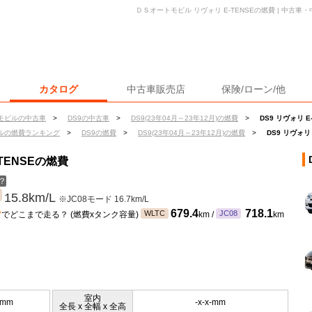
ＤＳオートモビル リヴォリ E-TENSEの燃費 | 中古
カタログ
中古車販売店
保険/ローン/他
モビルの中古車
>
DS9の中古車
>
DS9(23年04月～23年12月)の燃費
>
DS9 リヴォリ E
ルの燃費ランキング
>
DS9の燃費
>
DS9(23年04月～23年12月)の燃費
>
DS9 リヴォリ
TENSEの燃費
？
15.8km/L
※JC08モード 16.7km/L
ン
679.4
718.1
WLTC
JC08
でどこまで走る？ (燃費xタンク容量)
km /
km
室内
0mm
-x-x-mm
全長 x 全幅 x 全高