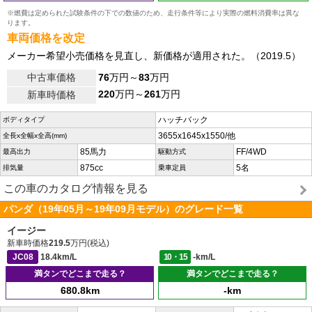
※燃費は定められた試験条件の下での数値のため、走行条件等により実際の燃料消費率は異な
ります。
車両価格を改定
メーカー希望小売価格を見直し、新価格が適用された。（2019.5）
中古車価格
76
万円～
83
万円
220
万円～
261
万円
新車時価格
ハッチバック
ボディタイプ
3655x1645x1550/他
全長x全幅x全高(mm)
85馬力
FF/4WD
最高出力
駆動方式
875cc
5名
排気量
乗車定員
この車のカタログ情報を見る
パンダ（19年05月～19年09月モデル）のグレード一覧
イージー
新車時価格
219.5
万円(税込)
JC08
18.4km/L
10・15
-km/L
満タンでどこまで走る？
満タンでどこまで走る？
680.8km
-km