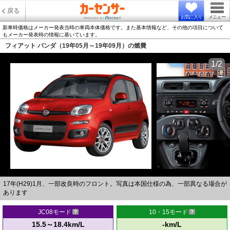
戻る
お気に入り
メニュー
新車時価格はメーカー発表当時の車両本体価格です。また基本情報など、その他の項目について
もメーカー発表時の情報に基いています。
フィアット パンダ（19年05月～19年09月）の燃費
1/2
17年(H29)1月、一部改良時のフロント。写真は本国仕様の為、一部異なる場合が
あります
JC08モード
10・15モード
15.5～18.4km/L
-km/L