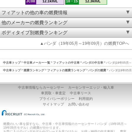
JC08
12.1km/L
10・15
12.3km/L
フィアットの他の車の燃費情報
他のメーカーの燃費ランキング
ボディタイプ別燃費ランキング
▲パンダ（19年05月～19年09月）の燃費TOPへ
中古車トップ
中古車メーカー一覧
フィアットの中古車
パンダの中古車
パンダ(19年05月～
中古車トップ
燃費ランキング
フィアットの燃費ランキング
パンダの燃費
パンダ(19年05
中古車情報ならカーセンサー
カーセンサーエッジ・輸入車
車買取・車査定
中古車リース
プライバシーポリシー
利用規約
サイトマップ
お問い合わせ
燃費のいい車を探すなら、中古車・中古車情報のカーセンサー！パンダ（19年05月～
19年09月モデル）の燃費が分かります。
お気に入りのパンダモデルやグレードを見つけたら、お得・納得の中古車探し。豊富