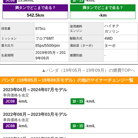
JC08
15.5km/L
10・15
-km/L
満タンでどこまで走る？
満タンでどこまで走る？
542.5km
-km
ハイオク
使用燃料
875cc
排気量
エンジン
ガソリン
フロア6MT
4WD
ミッション
駆動方式
85ps/5500rpm
ターボ
最大出力
過給器（ターボ）
2019年05月～201
-
生産期間
燃費性能
9年09月
▲パンダ（19年05月～19年09月）の燃費TOPへ
パンダ（19年05月～19年09月モデル）の他のマイナーチェンジ一覧
2023年04月～2024年07月モデル
車両価格を改定
JC08
-km/L
10・15
-km/L
2022年08月～2023年03月モデル
車両価格を改定
JC08
-km/L
10・15
-km/L