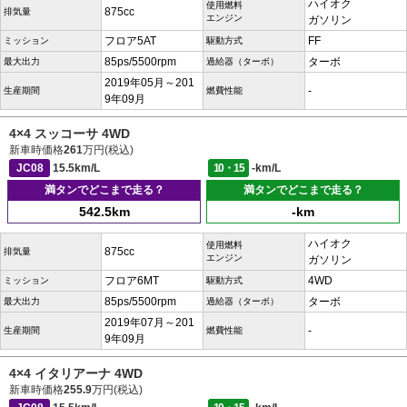
ハイオク
使用燃料
875cc
排気量
エンジン
ガソリン
フロア5AT
FF
ミッション
駆動方式
85ps/5500rpm
ターボ
最大出力
過給器（ターボ）
2019年05月～201
-
生産期間
燃費性能
9年09月
4×4 スッコーサ 4WD
新車時価格
261
万円(税込)
JC08
15.5km/L
10・15
-km/L
満タンでどこまで走る？
満タンでどこまで走る？
542.5km
-km
ハイオク
使用燃料
875cc
排気量
エンジン
ガソリン
フロア6MT
4WD
ミッション
駆動方式
85ps/5500rpm
ターボ
最大出力
過給器（ターボ）
2019年07月～201
-
生産期間
燃費性能
9年09月
4×4 イタリアーナ 4WD
新車時価格
255.9
万円(税込)