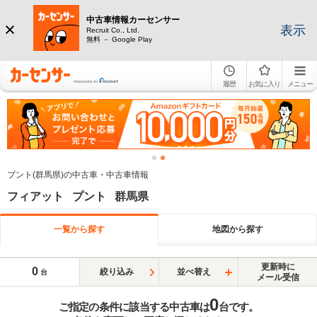
中古車情報カーセンサー
表示
Recruit Co., Ltd.
無料 － Google Play
履歴
お気に入り
メニュー
プント(群馬県)の中古車・中古車情報
フィアット プント 群馬県
一覧から探す
地図から探す
更新時に
0
絞り込み
並べ替え
台
メール受信
0
ご指定の条件に該当する中古車は
台です。