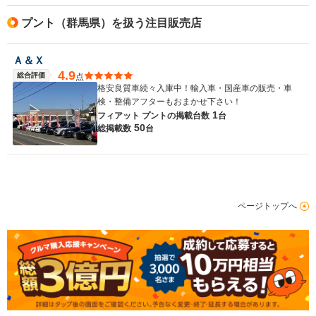
プント（群馬県）を扱う注目販売店
Ａ＆Ｘ
4.9
総合評価
点
格安良質車続々入庫中！輸入車・国産車の販売・車
検・整備アフターもおまかせ下さい！
1
フィアット プントの
掲載台数
台
50
総掲載数
台
ページトップへ