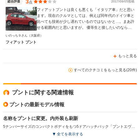
3
総合評価
2017/09/05投稿
点
フィアットプントは良くも悪くも「イタリア車」だと思い
ます。現在のクルマとしては、例えば同年代のドイツ車と
比べても技術が少し遅れているのではないかと…。まあ許
せる範囲内だと思いますが。 優等生と接したいのなら、
日本車・ドイツ車。変わり者や個性的な娘と付き合いたい
いのっち９さん
（大阪府）
のなら、「イタリア車」がおすすめです。
フィアット プント
もっと見る
すべてのクチコミをもっと見る(20件)
プントに関する関連情報
プントの最新モデル情報
名称をプントに変更。内外装も刷新
5ナンバーサイズのコンパクトボディをもつ5ドアハッチバック「プントエヴォ」の名称変更モデル。エクステリアはボディ同色バンパーなどによりスポーティで洗練されたスタイル。内装は洗練されたカスティーリョ製のバケットタイプのスポーツシートやレザーステアリング、レザーシフトノブなど上質な装備を採用している。パワートレインは、従来モデルと同様のアイドリングストップ機構付1.4L直4エンジンとATモード付5速シーケンシャルトランスミッション「デュアロジック」を組み合わせる。また、従来までは所定の契約料が必要だったメンテナンスプログラム「フィアットイージー ケア」が標準装備となっている（2012.8）
全てを表示する