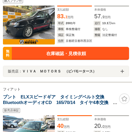
購入プラン付
支払総額
本体価格
83.
57.
3
9
万円
万円
年式
2001
年
走行
13.3
万km
車検
車検整備付
修復
なし
保証
保証無
整備
法定整備付
住所
京都府京都市西京区
無
在庫確認・見積依頼
料
販売店：
ＶＩＶＡ ＭＯＴＯＲＳ （ビバモータース）
フィアット
プント ELXスピードギア タイミングベルト交換
BluetoothオーディオCD 165/70/14 タイヤ4本交換
ETC
販売店保証
支払総額
本体価格
40
20.
0
万円
万円