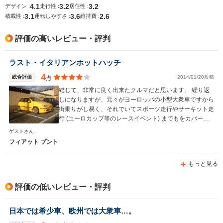
4.1
3.2
3.2
デザイン :
走行性 :
居住性 :
3.1
3.6
2.6
排気量
1368cc
1368cc
1368cc
積載性 :
運転しやすさ :
維持費 :
駆動方式
FF
FF
FF
評価の高いレビュー・評判
ラスト・イタリアンホットハッチ
4
総合評価
2014/01/20投稿
点
総じて、非常に良く出来たクルマだと思います。 繰り返
しになりますが、元々がヨーロッパの小型大衆車ですから
街乗りがし易く、それでいてスポーツ走行やサーキット走
行 (ユーロカップ等のレースイベント) までもをカバーす
る、マルチな使い方が出来るクルマです。 安全性や環境
ゲストさん
性の面などから、もう二度と販売される事の無い名車であ
フィアット プント
るにも関わらず、過小評価気味な点が少々残念ですが。
もっと見る
評価の低いレビュー・評判
日本では希少車、欧州では大衆車…。