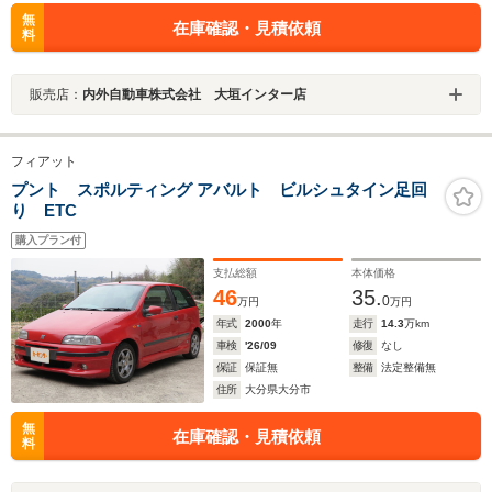
無
在庫確認・見積依頼
料
販売店：
内外自動車株式会社 大垣インター店
フィアット
プント スポルティング アバルト ビルシュタイン足回
り ETC
購入プラン付
支払総額
本体価格
46
35.
0
万円
万円
年式
2000
年
走行
14.3
万km
車検
'26/09
修復
なし
保証
保証無
整備
法定整備無
住所
大分県大分市
無
在庫確認・見積依頼
料