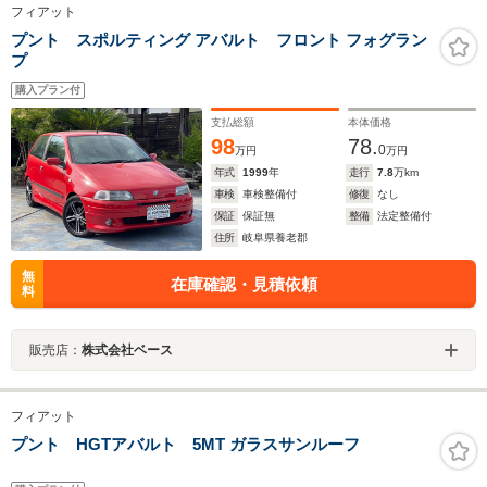
フィアット
プント スポルティング アバルト フロント フォグラン
プ
購入プラン付
支払総額
本体価格
98
78.
0
万円
万円
年式
1999
年
走行
7.8
万km
車検
車検整備付
修復
なし
保証
保証無
整備
法定整備付
住所
岐阜県養老郡
無
在庫確認・見積依頼
料
販売店：
株式会社ベース
フィアット
プント HGTアバルト 5MT ガラスサンルーフ