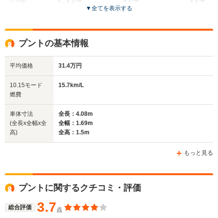
ドア数
3～5ドア
5ドア
3ドア
▼
全てを表示する
全高
全高
全
1.5m
1.5m
1.
プントの基本情報
平均価格
31.4万円
全幅
全幅
全
サイズ
1.69m
1.69m
1.
全長
全長
10.15モード
15.7km/L
(全長x全幅x全高)
4.05m
4.08m
4.
燃費
車体寸法
全長：4.08m
(全長x全幅x全
全幅：1.69m
ホイールベース
ホイールベース
ホイー
高)
全高：1.5m
-m
-m
もっと見る
WLTCモード
プントに関するクチコミ・評価
-
-
-
燃費
3.7
総合評価
点