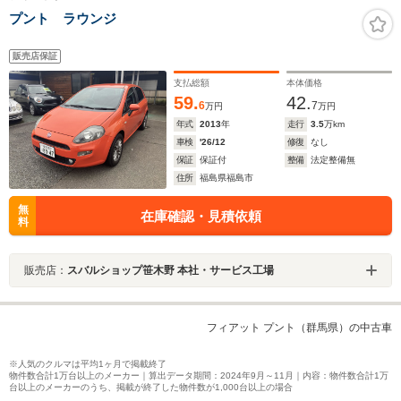
プント ラウンジ
販売店保証
支払総額
本体価格
59.
42.
6
7
万円
万円
年式
2013
年
走行
3.5
万km
車検
'26/12
修復
なし
保証
保証付
整備
法定整備無
住所
福島県福島市
無
在庫確認・見積依頼
料
販売店：
スバルショップ笹木野 本社・サービス工場
フィアット プント（群馬県）の中古車
※人気のクルマは平均1ヶ月で掲載終了
物件数合計1万台以上のメーカー｜算出データ期間：2024年9月～11月｜内容：物件数合計1万
台以上のメーカーのうち、掲載が終了した物件数が1,000台以上の場合