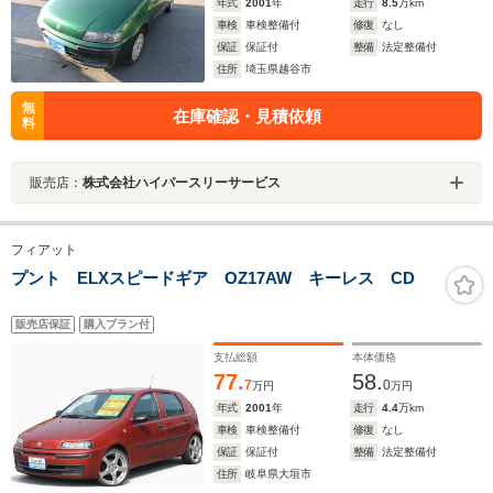
年式
2001
年
走行
8.5
万km
車検
車検整備付
修復
なし
保証
保証付
整備
法定整備付
住所
埼玉県越谷市
無
在庫確認・見積依頼
料
販売店：
株式会社ハイパースリーサービス
フィアット
プント ELXスピードギア OZ17AW キーレス CD
販売店保証
購入プラン付
支払総額
本体価格
77.
58.
7
0
万円
万円
年式
2001
年
走行
4.4
万km
車検
車検整備付
修復
なし
保証
保証付
整備
法定整備付
住所
岐阜県大垣市