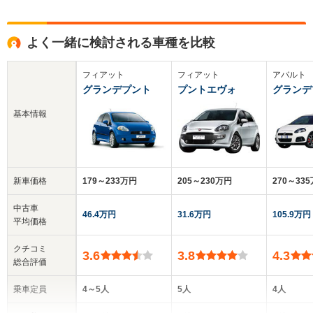
よく一緒に検討される車種を比較
フィアット
フィアット
アバルト
グランデプント
プントエヴォ
グランデ
基本情報
新車価格
179～233万円
205～230万円
270～33
中古車
46.4万円
31.6万円
105.9万円
平均価格
クチコミ
3.6
3.8
4.3
総合評価
乗車定員
4～5人
5人
4人