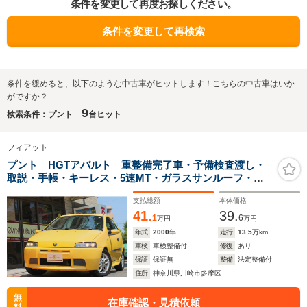
条件を変更して再度お探しください。
条件を変更して再検索
条件を緩めると、以下のような中古車がヒットします！こちらの中古車はいか
がですか？
9
検索条件：プント
台ヒット
フィアット
プント HGTアバルト 重整備完了車・予備検査渡し・
取説・手帳・キーレス・5速MT・ガラスサンルーフ・油
圧・水温・電圧計・ドラレコ・ETC・キーレス・シティ
支払総額
本体価格
ーモード・内外装痛ダメージ有・機関完動・
41.
39.
1
6
万円
万円
年式
2000
年
走行
13.5
万km
車検
車検整備付
修復
あり
保証
保証無
整備
法定整備付
住所
神奈川県川崎市多摩区
無
在庫確認・見積依頼