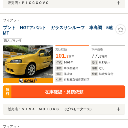
販売店：
ＰＩＣＣＣＯＶＯ
フィアット
プント HGTアバルト ガラスサンルーフ 車高調 5速
MT
購入プラン付
支払総額
本体価格
101.
77.
3
9
万円
万円
年式
2003
年
走行
8.8
万km
車検
車検整備付
修復
なし
保証
保証無
整備
法定整備付
住所
京都府京都市西京区
無
在庫確認・見積依頼
料
販売店：
ＶＩＶＡ ＭＯＴＯＲＳ （ビバモータース）
フィアット