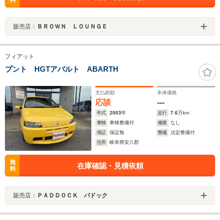
料
販売店：
ＢＲＯＷＮ ＬＯＵＮＧＥ
フィアット
プント HGTアバルト ABARTH
支払総額
本体価格
応談
---
年式
2003
年
走行
7.6
万km
車検
車検整備付
修復
なし
保証
保証無
整備
法定整備付
住所
岐阜県安八郡
無
在庫確認・見積依頼
料
販売店：
ＰＡＤＤＯＣＫ パドック