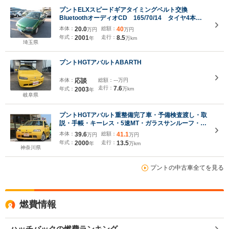
プントELXスピードギアタイミングベルト交換
BluetoothオーディオCD 165/70/14 タイヤ4本交
換 ETC
本体：
20.0
総額：
40
万円
万円
年式：
2001
走行：
8.5
年
万km
埼玉県
プントHGTアバルトABARTH
本体：
応談
総額：
---万円
走行：
7.6
年式：
2003
万km
年
岐阜県
プントHGTアバルト重整備完了車・予備検査渡し・取
説・手帳・キーレス・5速MT・ガラスサンルーフ・油
圧・水温・電圧計・ドラレコ・ETC・キーレス・シテ
本体：
39.6
総額：
41.1
万円
万円
ィーモード・内外装痛ダメージ有・機関完動・
年式：
2000
走行：
13.5
年
万km
神奈川県
プントの中古車全てを見る
燃費情報
ハッチバックの燃費ランキング