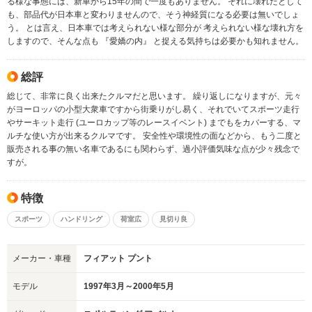
る様な事態には、新車から15年の間で一度もありません。 それに壊れたとして
も、部品代が日本車と変わりませんので、そう神経質になる必要は無いでしょ
う。 とは言え、日本車では考えられない様な部分が 考えられない様な壊れ方を
しますので、そんな点も 『愛嬌の内』 と捉える気持ちは必要かも知れません。
総評
総じて、非常に良く出来たクルマだと思います。 繰り返しになりますが、元々
がヨーロッパの小型大衆車ですから街乗りがし易く、それでいてスポーツ走行
やサーキット走行 (ユーロカップ等のレースイベント) までもをカバーする、マ
ルチな使い方が出来るクルマです。 安全性や環境性の面などから、もう二度と
販売される事の無い名車であるにも関わらず、過小評価気味な点が少々残念で
すが。
特徴
スポーツ
ハンドリング
荷室広
見切り良
メーカー・車種
フィアット プント
モデル
1997年3月～2000年5月