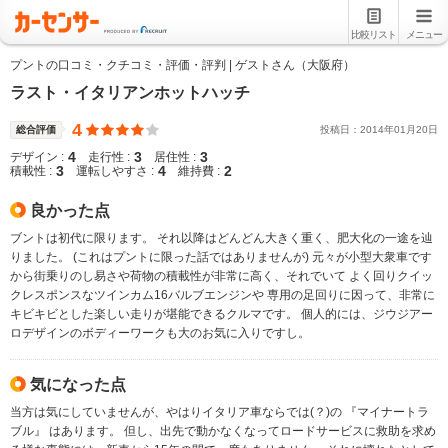
比較リスト
メニュー
プントの口コミ・クチコミ・評価・評判 | ゲストさん（大阪府）
ラスト・イタリアンホットハッチ
4
総合評価
投稿日：
2014
年
01
月
20
日
4
3
3
デザイン :
走行性 :
居住性 :
3
4
2
積載性 :
運転しやすさ :
維持費 :
良かった点
ブントは初代に限ります。 それ以降はどんどん大きく重く、肥大化の一途を辿
りました。 (これはプントに限った話ではありませんが) 元々が小型大衆車です
から街乗りのし易さや荷物の積載性が非常に高く、それでいて よく回りクイッ
クレスポンスなツインカム16バルブエンジンや 専用の足回りに因って、非常に
キビキビとした楽しい走りが堪能できるクルマです。 個人的には、ジウジアー
ロデザインのボディーワークも大のお気に入りですし。
気になった点
当方は気にしていませんが、やはりイタリア車ならでは(？)の 『マイナートラ
ブル』 はあります。 但し、出先で動かなくなってロードサービスに救助を求め