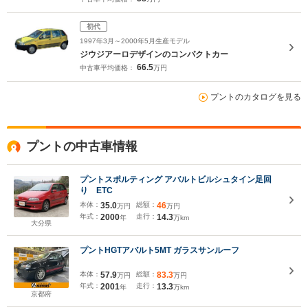
初代
1997年3月～2000年5月生産モデル
ジウジアーロデザインのコンパクトカー
66.5
中古車平均価格：
万円
プントのカタログを見る
プントの中古車情報
プントスポルティング アバルトビルシュタイン足回
り ETC
本体：
35.0
総額：
46
万円
万円
年式：
2000
走行：
14.3
年
万km
大分県
プントHGTアバルト5MT ガラスサンルーフ
本体：
57.9
総額：
83.3
万円
万円
年式：
2001
走行：
13.3
年
万km
京都府