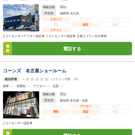
22
掲載台数
台
所在地
福岡県 北九州
スタッフ
アフター
フェア
買取
保証
整備
クチコミ
クーポン
カーセンサーアフター保証車
カーセンサー認定車
購入プラン付き車両
無
電話する
料
コーンズ 名古屋ショールーム
-
（クチコミ件数：
-
件）
総合評価
-
-
-
-
接客：
雰囲気：
アフター：
品質：
22
掲載台数
台
所在地
愛知県 名古屋・知多
スタッフ
アフター
フェア
買取
保証
整備
クチコミ
クーポン
カーセンサー認定車
無