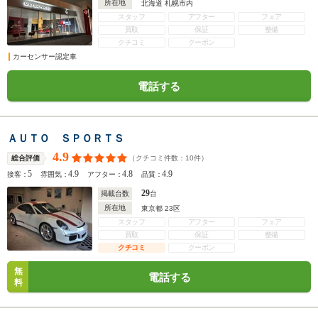
所在地
北海道 札幌市内
スタッフ
アフター
フェア
買取
保証
整備
クチコミ
クーポン
カーセンサー認定車
電話する
ＡＵＴＯ ＳＰＯＲＴＳ
4.9
（クチコミ件数：
10
件）
総合評価
5
4.9
4.8
4.9
接客：
雰囲気：
アフター：
品質：
29
掲載台数
台
所在地
東京都 23区
スタッフ
アフター
フェア
買取
保証
整備
クチコミ
クーポン
無
電話する
料