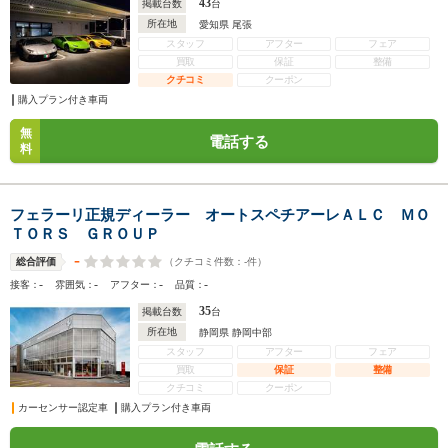
43
掲載台数
台
所在地
愛知県 尾張
スタッフ
アフター
フェア
買取
保証
整備
クチコミ
クーポン
購入プラン付き車両
無
電話する
料
フェラーリ正規ディーラー オートスペチアーレＡＬＣ ＭＯ
ＴＯＲＳ ＧＲＯＵＰ
-
（クチコミ件数：
-
件）
総合評価
-
-
-
-
接客：
雰囲気：
アフター：
品質：
35
掲載台数
台
所在地
静岡県 静岡中部
スタッフ
アフター
フェア
買取
保証
整備
クチコミ
クーポン
カーセンサー認定車
購入プラン付き車両