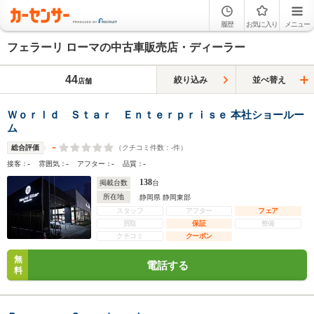
履歴
お気に入り
メニュー
フェラーリ ローマの中古車販売店・ディーラー
44
絞り込み
並べ替え
店舗
Ｗｏｒｌｄ Ｓｔａｒ Ｅｎｔｅｒｐｒｉｓｅ 本社ショールー
ム
-
（クチコミ件数：
-
件）
総合評価
-
-
-
-
接客：
雰囲気：
アフター：
品質：
138
掲載台数
台
所在地
静岡県 静岡東部
スタッフ
アフター
フェア
買取
保証
整備
クチコミ
クーポン
無
電話する
料