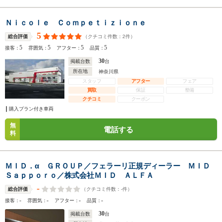
Ｎｉｃｏｌｅ Ｃｏｍｐｅｔｉｚｉｏｎｅ
5
（クチコミ件数：
2
件）
総合評価
5
5
5
5
接客：
雰囲気：
アフター：
品質：
30
掲載台数
台
所在地
神奈川県
スタッフ
アフター
フェア
買取
保証
整備
クチコミ
クーポン
購入プラン付き車両
無
電話する
料
ＭＩＤ．α ＧＲＯＵＰ／フェラーリ正規ディーラー ＭＩＤ
Ｓａｐｐｏｒｏ／株式会社ＭＩＤ ＡＬＦＡ
-
（クチコミ件数：
-
件）
総合評価
-
-
-
-
接客：
雰囲気：
アフター：
品質：
30
掲載台数
台