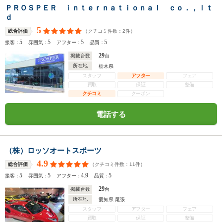
ＰＲＯＳＰＥＲ ｉｎｔｅｒｎａｔｉｏｎａｌ ｃｏ．，ｌｔ
ｄ
5
（クチコミ件数：
2
件）
総合評価
5
5
5
5
接客：
雰囲気：
アフター：
品質：
29
掲載台数
台
所在地
栃木県
スタッフ
アフター
フェア
買取
保証
整備
クチコミ
クーポン
電話する
（株）ロッソオートスポーツ
4.9
（クチコミ件数：
11
件）
総合評価
5
5
4.9
5
接客：
雰囲気：
アフター：
品質：
29
掲載台数
台
所在地
愛知県 尾張
スタッフ
アフター
フェア
買取
保証
整備