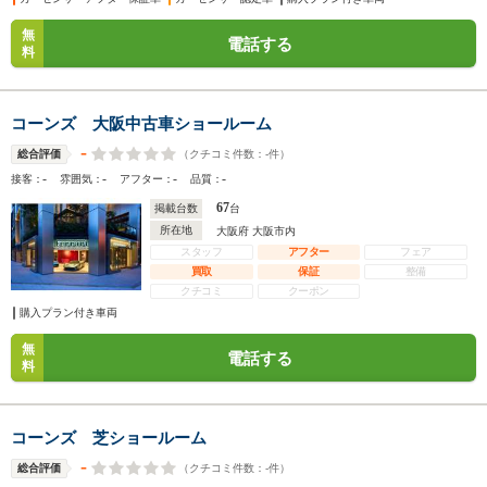
無
電話する
料
コーンズ 大阪中古車ショールーム
-
（クチコミ件数：
-
件）
総合評価
-
-
-
-
接客：
雰囲気：
アフター：
品質：
67
掲載台数
台
所在地
大阪府 大阪市内
スタッフ
アフター
フェア
買取
保証
整備
クチコミ
クーポン
購入プラン付き車両
無
電話する
料
コーンズ 芝ショールーム
-
（クチコミ件数：
-
件）
総合評価