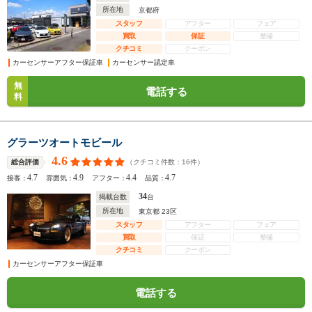
所在地
京都府
スタッフ
アフター
フェア
買取
保証
整備
クチコミ
クーポン
カーセンサーアフター保証車
カーセンサー認定車
無
電話する
料
グラーツオートモビール
4.6
（クチコミ件数：
16
件）
総合評価
4.7
4.9
4.4
4.7
接客：
雰囲気：
アフター：
品質：
34
掲載台数
台
所在地
東京都 23区
スタッフ
アフター
フェア
買取
保証
整備
クチコミ
クーポン
カーセンサーアフター保証車
電話する