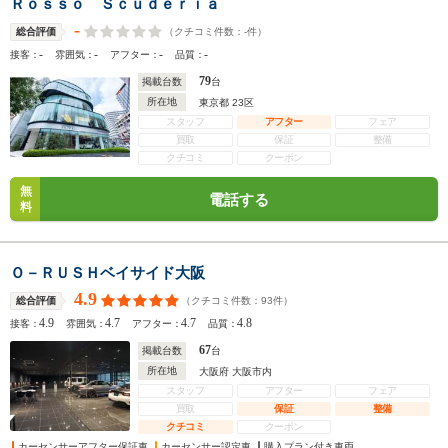
Ｒｏｓｓｏ Ｓｃｕｄｅｒｉａ
-
（クチコミ件数：
-
件）
総合評価
-
-
-
-
接客：
雰囲気：
アフター：
品質：
79
掲載台数
台
所在地
東京都 23区
スタッフ
アフター
フェア
買取
保証
整備
クチコミ
クーポン
無
電話する
料
Ｏ－ＲＵＳＨベイサイド大阪
4.9
（クチコミ件数：
93
件）
総合評価
4.9
4.7
4.7
4.8
接客：
雰囲気：
アフター：
品質：
67
掲載台数
台
所在地
大阪府 大阪市内
スタッフ
アフター
フェア
買取
保証
整備
クチコミ
クーポン
カーセンサーアフター保証車
カーセンサー認定車
購入プラン付き車両