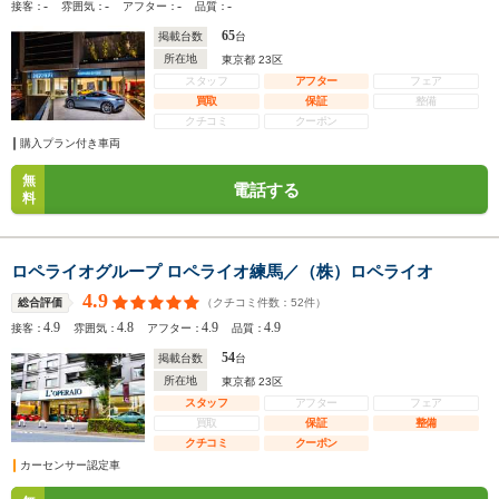
-
-
-
-
接客：
雰囲気：
アフター：
品質：
65
掲載台数
台
所在地
東京都 23区
スタッフ
アフター
フェア
買取
保証
整備
クチコミ
クーポン
購入プラン付き車両
無
電話する
料
ロペライオグループ ロペライオ練馬／（株）ロペライオ
4.9
（クチコミ件数：
52
件）
総合評価
4.9
4.8
4.9
4.9
接客：
雰囲気：
アフター：
品質：
54
掲載台数
台
所在地
東京都 23区
スタッフ
アフター
フェア
買取
保証
整備
クチコミ
クーポン
カーセンサー認定車