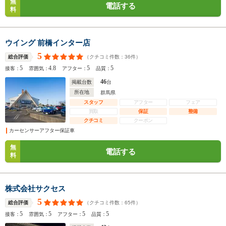
無
電話する
料
ウイング 前橋インター店
5
（クチコミ件数：
36
件）
総合評価
5
4.8
5
5
接客：
雰囲気：
アフター：
品質：
46
掲載台数
台
所在地
群馬県
スタッフ
アフター
フェア
買取
保証
整備
クチコミ
クーポン
カーセンサーアフター保証車
無
電話する
料
株式会社サクセス
5
（クチコミ件数：
65
件）
総合評価
5
5
5
5
接客：
雰囲気：
アフター：
品質：