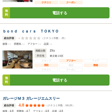
クチコミ
クーポン
無
電話する
料
ｂｏｎｄ ｃａｒｓ ＴＯＫＹＯ
-
（クチコミ件数：
-
件）
総合評価
-
-
-
-
接客：
雰囲気：
アフター：
品質：
23
掲載台数
台
所在地
東京都 23区
スタッフ
アフター
フェア
買取
保証
整備
クチコミ
クーポン
無
電話する
料
ガレージＭ３ ガレージエムスリー
4.8
（クチコミ件数：
391
件）
総合評価
4.8
4.7
4.8
4.8
接客：
雰囲気：
アフター：
品質：