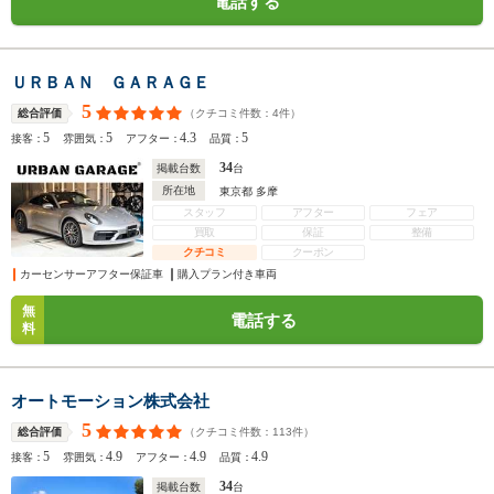
電話する
ＵＲＢＡＮ ＧＡＲＡＧＥ
5
（クチコミ件数：
4
件）
総合評価
5
5
4.3
5
接客：
雰囲気：
アフター：
品質：
34
掲載台数
台
所在地
東京都 多摩
スタッフ
アフター
フェア
買取
保証
整備
クチコミ
クーポン
カーセンサーアフター保証車
購入プラン付き車両
無
電話する
料
オートモーション株式会社
5
（クチコミ件数：
113
件）
総合評価
5
4.9
4.9
4.9
接客：
雰囲気：
アフター：
品質：
34
掲載台数
台