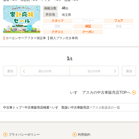
48
掲載台数
台
所在地
埼玉県
スタッフ
アフター
フェア
買取
保証
整備
クチコミ
クーポン
カーセンサーアフター保証車
購入プラン付き車両
1
/1
最初
前の20件
次の20件
最後
いすゞ アスカの中古車販売店TOPへ
中古車トップ
中古車販売店検索
いすゞ取扱い中古車販売店
アスカ取扱店の一覧
プライバシーポリシー
利用規約