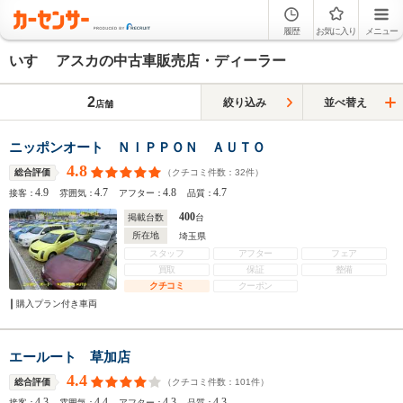
履歴
お気に入り
メニュー
いすゞ アスカの中古車販売店・ディーラー
2
絞り込み
並べ替え
店舗
ニッポンオート ＮＩＰＰＯＮ ＡＵＴＯ
4.8
（クチコミ件数：
32
件）
総合評価
4.9
4.7
4.8
4.7
接客：
雰囲気：
アフター：
品質：
400
掲載台数
台
所在地
埼玉県
スタッフ
アフター
フェア
買取
保証
整備
クチコミ
クーポン
購入プラン付き車両
エールート 草加店
4.4
（クチコミ件数：
101
件）
総合評価
4.3
4.4
4.3
4.3
接客：
雰囲気：
アフター：
品質：