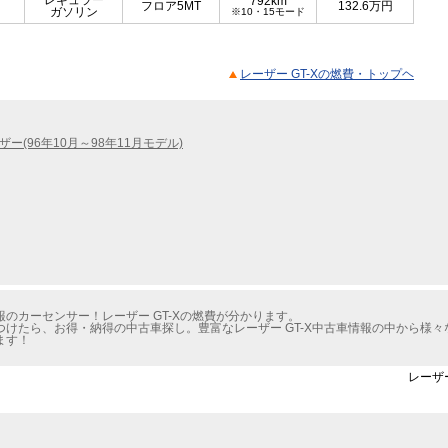
レギュラー
792km
フロア5MT
132.6
万円
ガソリン
※10・15モード
レーザー GT-Xの燃費・トップヘ
ザー(96年10月～98年11月モデル)
のカーセンサー！レーザー GT-Xの燃費が分かります。
けたら、お得・納得の中古車探し。豊富なレーザー GT-X中古車情報の中から様
ます！
レーザー