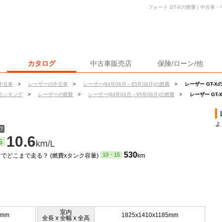
フォード GT-Xの燃費 | 中古
カタログ
中古車販売店
保険/ローン/他
中古車
>
レーザーの中古車
>
レーザー(94年06月～95年08月)の燃費
>
レーザー GT-X
ランキング
>
レーザーの燃費
>
レーザー(94年06月～95年08月)の燃費
>
レーザー GT-
よ
？
10.6
5
km/L
ン
530
10・15
でどこまで走る？ (燃費xタンク容量)
km
室内
0mm
1825x1410x1185mm
全長 x 全幅 x 全高