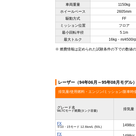
車両重量
1150kg
ホイールベース
2605mm
駆動方式
FF
ミッション位置
フロア
最小回転半径
5.1m
最大トルク
16kg・m/4500r
※ 燃費情報は定められた試験条件の下での数値
レーザー（94年06月～95年08月モデ
排気量/使用燃料・エンジン/ミッション/新車時
グレード名
排気量
WLTCモード燃費(タンク容量)
FX
1498cc
※10・15モード 12.6km/L (50L)
FX
1498cc