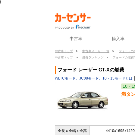
{
中古車
輸入車
中古車トップ
>
中古車メーカー一覧
>
フォードの
中古車トップ
>
燃費ランキング
>
フォードの燃費
フォード レーザー GT-Xの燃費
WLTCモード、JC08モード、10・15モードとは
10・1
満タ
全長 x 全幅 x 全高
4410x1695x142