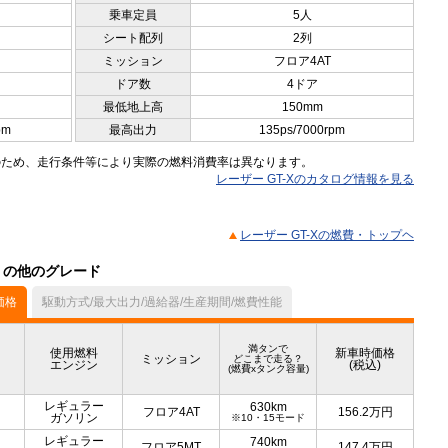
乗車定員
5人
シート配列
2列
ミッション
フロア4AT
ドア数
4ドア
最低地上高
150mm
pm
最高出力
135ps/7000rpm
のため、走行条件等により実際の燃料消費率は異なります。
レーザー GT-Xのカタログ情報を見る
レーザー GT-Xの燃費・トップヘ
ル）の他のグレード
価格
駆動方式/最大出力/過給器/生産期間/燃費性能
満タンで
使用燃料
新車時価格
ミッション
どこまで走る？
エンジン
(税込)
(燃費xタンク容量)
レギュラー
630km
フロア4AT
156.2
万円
ガソリン
※10・15モード
レギュラー
740km
フロア5MT
147.4
万円