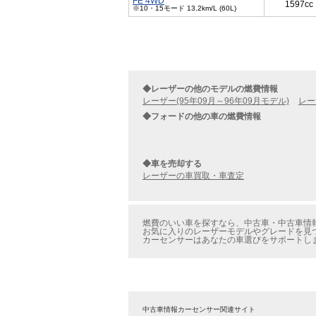
FE 4WD
1597cc
※10・15モード 13.2km/L (60L)
◆レーザーの他のモデルの燃費情報
レーザー(95年09月～96年09月モデル)
レー
◆フォードの他の車の燃費情報
◆車を売却する
レーザーの車買取・車査定
燃費のいい車を探すなら、中古車・中古車情報
お気に入りのレーザーモデルやグレードを見つ
カーセンサーはあなたの車選びをサポートし
中古車情報カーセンサー関連サイト