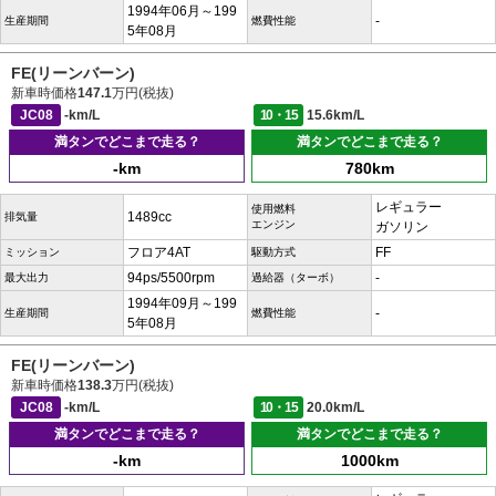
1994年06月～199
-
生産期間
燃費性能
5年08月
FE(リーンバーン)
新車時価格
147.1
万円(税抜)
JC08
-km/L
10・15
15.6km/L
満タンでどこまで走る？
満タンでどこまで走る？
-km
780km
レギュラー
使用燃料
1489cc
排気量
エンジン
ガソリン
フロア4AT
FF
ミッション
駆動方式
94ps/5500rpm
-
最大出力
過給器（ターボ）
1994年09月～199
-
生産期間
燃費性能
5年08月
FE(リーンバーン)
新車時価格
138.3
万円(税抜)
JC08
-km/L
10・15
20.0km/L
満タンでどこまで走る？
満タンでどこまで走る？
-km
1000km