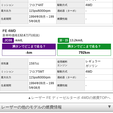
フロア4AT
4WD
ミッション
駆動方式
115ps/6000rpm
-
最大出力
過給器（ターボ）
1994年09月～199
-
生産期間
燃費性能
5年08月
FE 4WD
新車時価格
132.6
万円(税抜)
JC08
-km/L
10・15
13.2km/L
満タンでどこまで走る？
満タンでどこまで走る？
-km
792km
レギュラー
使用燃料
1597cc
排気量
エンジン
ガソリン
フロア5MT
4WD
ミッション
駆動方式
115ps/6000rpm
-
最大出力
過給器（ターボ）
1994年09月～199
-
生産期間
燃費性能
5年08月
▲レーザー FE ディーゼルターボ 4WDの燃費TOPへ
レーザーの他のモデルの燃費情報