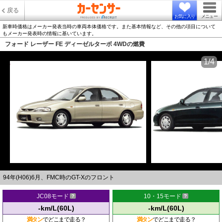
戻る
お気に入り
メニュー
新車時価格はメーカー発表当時の車両本体価格です。また基本情報など、その他の項目について
もメーカー発表時の情報に基いています。
フォード レーザー FE ディーゼルターボ 4WDの燃費
1/4
94年(H06)6月、FMC時のGT-Xのフロント
JC08モード
10・15モード
-km/L(60L)
-km/L(60L)
満タン
でどこまで走る？
満タン
でどこまで走る？