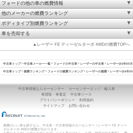
フォードの他の車の燃費情報
他のメーカーの燃費ランキング
ボディタイプ別燃費ランキング
車を売却する
▲レーザー FE ディーゼルターボ 4WDの燃費TOPへ
中古車トップ
中古車メーカー一覧
フォードの中古車
レーザーの中古車
レーザー(94年09月
中古車トップ
燃費ランキング
フォードの燃費ランキング
レーザーの燃費
レーザー(94年0
中古車情報ならカーセンサー
カーセンサーエッジ・輸入車
車買取・車査定
中古車リース
プライバシーポリシー
利用規約
サイトマップ
お問い合わせ
燃費のいい車を探すなら、中古車・中古車情報のカーセンサー！レーザー FE ディー
ゼルターボ 4WDの燃費が分かります。