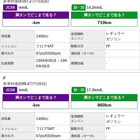
新車時価格
107.2
万円(税抜)
JC08
-km/L
10・15
14.2km/L
満タンでどこまで走る？
満タンでどこまで走る？
-km
710km
レギュラー
使用燃料
1489cc
排気量
エンジン
ガソリン
フロア4AT
FF
ミッション
駆動方式
97ps/5500rpm
-
最大出力
過給器（ターボ）
1994年06月～199
-
生産期間
燃費性能
5年08月
F
新車時価格
98.4
万円(税抜)
JC08
-km/L
10・15
17.2km/L
満タンでどこまで走る？
満タンでどこまで走る？
-km
860km
レギュラー
使用燃料
1489cc
排気量
エンジン
ガソリン
フロア5MT
FF
ミッション
駆動方式
97ps/5500rpm
-
最大出力
過給器（ターボ）