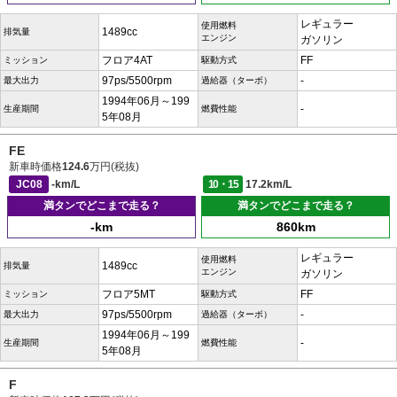
レギュラー
使用燃料
1489cc
排気量
エンジン
ガソリン
フロア4AT
FF
ミッション
駆動方式
97ps/5500rpm
-
最大出力
過給器（ターボ）
1994年06月～199
-
生産期間
燃費性能
5年08月
FE
新車時価格
124.6
万円(税抜)
JC08
-km/L
10・15
17.2km/L
満タンでどこまで走る？
満タンでどこまで走る？
-km
860km
レギュラー
使用燃料
1489cc
排気量
エンジン
ガソリン
フロア5MT
FF
ミッション
駆動方式
97ps/5500rpm
-
最大出力
過給器（ターボ）
1994年06月～199
-
生産期間
燃費性能
5年08月
F