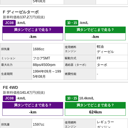
5年08月
F ディーゼルターボ
新車時価格
137.2
万円(税抜)
JC08
-km/L
10・15
-km/L
満タンでどこまで走る？
満タンでどこまで走る？
-km
-km
軽油
使用燃料
1686cc
排気量
エンジン
ディーゼル
フロア5MT
FF
ミッション
駆動方式
88ps/4500rpm
ターボ
最大出力
過給器（ターボ）
1994年09月～199
-
生産期間
燃費性能
5年08月
FE 4WD
新車時価格
141.4
万円(税抜)
JC08
-km/L
10・15
10.4km/L
満タンでどこまで走る？
満タンでどこまで走る？
-km
624km
レギュラー
使用燃料
1597cc
排気量
エンジン
ガソリン