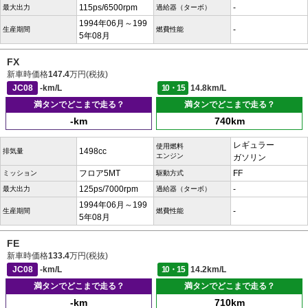
115ps/6500rpm
-
最大出力
過給器（ターボ）
1994年06月～199
-
生産期間
燃費性能
5年08月
FX
新車時価格
147.4
万円(税抜)
JC08
-km/L
10・15
14.8km/L
満タンでどこまで走る？
満タンでどこまで走る？
-km
740km
レギュラー
使用燃料
1498cc
排気量
エンジン
ガソリン
フロア5MT
FF
ミッション
駆動方式
125ps/7000rpm
-
最大出力
過給器（ターボ）
1994年06月～199
-
生産期間
燃費性能
5年08月
FE
新車時価格
133.4
万円(税抜)
JC08
-km/L
10・15
14.2km/L
満タンでどこまで走る？
満タンでどこまで走る？
-km
710km