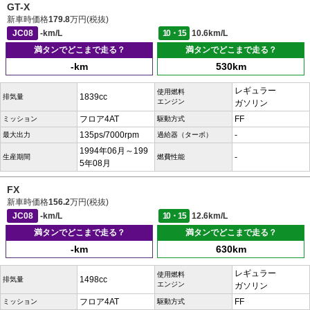
GT-X
新車時価格
179.8
万円(税抜)
JC08
-km/L
10・15
10.6km/L
満タンでどこまで走る？
満タンでどこまで走る？
-km
530km
レギュラー
使用燃料
1839cc
排気量
エンジン
ガソリン
フロア4AT
FF
ミッション
駆動方式
135ps/7000rpm
-
最大出力
過給器（ターボ）
1994年06月～199
-
生産期間
燃費性能
5年08月
FX
新車時価格
156.2
万円(税抜)
JC08
-km/L
10・15
12.6km/L
満タンでどこまで走る？
満タンでどこまで走る？
-km
630km
レギュラー
使用燃料
1498cc
排気量
エンジン
ガソリン
フロア4AT
FF
ミッション
駆動方式