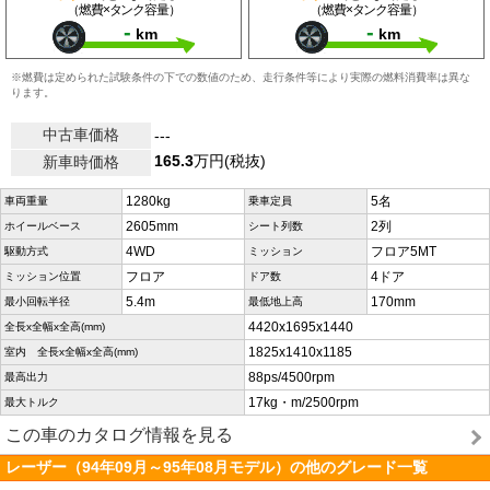
（燃費×タンク容量）
（燃費×タンク容量）
-
-
km
km
※燃費は定められた試験条件の下での数値のため、走行条件等により実際の燃料消費率は異な
ります。
中古車価格
---
165.3
万円(税抜)
新車時価格
1280kg
5名
車両重量
乗車定員
2605mm
2列
ホイールベース
シート列数
4WD
フロア5MT
駆動方式
ミッション
フロア
4ドア
ミッション位置
ドア数
5.4m
170mm
最小回転半径
最低地上高
4420x1695x1440
全長x全幅x全高(mm)
1825x1410x1185
室内 全長x全幅x全高(mm)
88ps/4500rpm
最高出力
17kg・m/2500rpm
最大トルク
この車のカタログ情報を見る
レーザー（94年09月～95年08月モデル）の他のグレード一覧