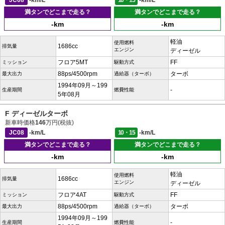
JC08
-km/L
10・15
-km/L
満タンでどこまで走る？
満タンでどこまで走る？
-km
-km
軽油
使用燃料
1686cc
排気量
エンジン
ディーゼル
フロア5MT
FF
ミッション
駆動方式
88ps/4500rpm
ターボ
最大出力
過給器（ターボ）
1994年09月～199
-
生産期間
燃費性能
5年08月
F ディーゼルターボ
新車時価格
146
万円(税抜)
JC08
-km/L
10・15
-km/L
満タンでどこまで走る？
満タンでどこまで走る？
-km
-km
軽油
使用燃料
1686cc
排気量
エンジン
ディーゼル
フロア4AT
FF
ミッション
駆動方式
88ps/4500rpm
ターボ
最大出力
過給器（ターボ）
1994年09月～199
-
生産期間
燃費性能