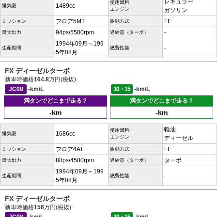
レギュラー
使用燃料
1489cc
排気量
エンジン
ガソリン
フロア5MT
FF
ミッション
駆動方式
94ps/5500rpm
-
最大出力
過給器（ターボ）
1994年09月～199
-
生産期間
燃費性能
5年08月
FX ディーゼルターボ
新車時価格
164.8
万円(税抜)
JC08
-km/L
10・15
-km/L
満タンでどこまで走る？
満タンでどこまで走る？
-km
-km
軽油
使用燃料
1686cc
排気量
エンジン
ディーゼル
フロア4AT
FF
ミッション
駆動方式
88ps/4500rpm
ターボ
最大出力
過給器（ターボ）
1994年09月～199
-
生産期間
燃費性能
5年08月
FX ディーゼルターボ
新車時価格
156
万円(税抜)