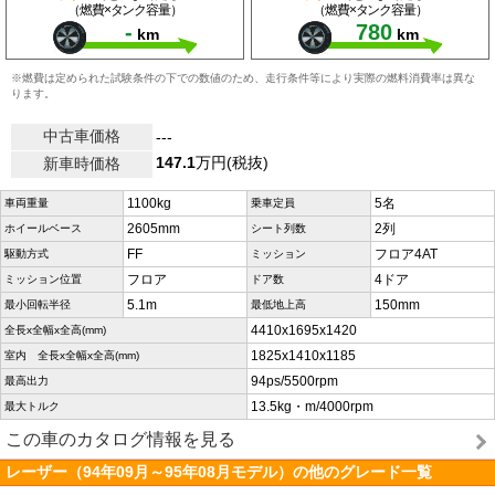
（燃費×タンク容量）
（燃費×タンク容量）
-
780
km
km
※燃費は定められた試験条件の下での数値のため、走行条件等により実際の燃料消費率は異な
ります。
中古車価格
---
147.1
万円(税抜)
新車時価格
1100kg
5名
車両重量
乗車定員
2605mm
2列
ホイールベース
シート列数
FF
フロア4AT
駆動方式
ミッション
フロア
4ドア
ミッション位置
ドア数
5.1m
150mm
最小回転半径
最低地上高
4410x1695x1420
全長x全幅x全高(mm)
1825x1410x1185
室内 全長x全幅x全高(mm)
94ps/5500rpm
最高出力
13.5kg・m/4000rpm
最大トルク
この車のカタログ情報を見る
レーザー（94年09月～95年08月モデル）の他のグレード一覧