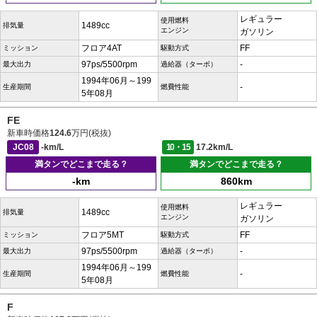
レギュラー
使用燃料
1489cc
排気量
エンジン
ガソリン
フロア4AT
FF
ミッション
駆動方式
97ps/5500rpm
-
最大出力
過給器（ターボ）
1994年06月～199
-
生産期間
燃費性能
5年08月
FE
新車時価格
124.6
万円(税抜)
JC08
-km/L
10・15
17.2km/L
満タンでどこまで走る？
満タンでどこまで走る？
-km
860km
レギュラー
使用燃料
1489cc
排気量
エンジン
ガソリン
フロア5MT
FF
ミッション
駆動方式
97ps/5500rpm
-
最大出力
過給器（ターボ）
1994年06月～199
-
生産期間
燃費性能
5年08月
F