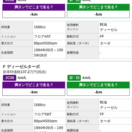
JC08
-km/L
10・15
-km/L
満タンでどこまで走る？
満タンでどこまで走る？
-km
-km
軽油
使用燃料
1686cc
排気量
エンジン
ディーゼル
フロア4AT
FF
ミッション
駆動方式
88ps/4500rpm
ターボ
最大出力
過給器（ターボ）
1994年09月～199
-
生産期間
燃費性能
5年08月
F ディーゼルターボ
新車時価格
137.2
万円(税抜)
JC08
-km/L
10・15
-km/L
満タンでどこまで走る？
満タンでどこまで走る？
-km
-km
軽油
使用燃料
1686cc
排気量
エンジン
ディーゼル
フロア5MT
FF
ミッション
駆動方式
88ps/4500rpm
ターボ
最大出力
過給器（ターボ）
1994年09月～199
-
生産期間
燃費性能