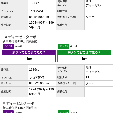
軽油
使用燃料
1686cc
排気量
エンジン
ディーゼル
フロア4AT
FF
ミッション
駆動方式
88ps/4500rpm
ターボ
最大出力
過給器（ターボ）
1994年09月～199
-
生産期間
燃費性能
5年08月
FX ディーゼルターボ
新車時価格
156
万円(税抜)
JC08
-km/L
10・15
-km/L
満タンでどこまで走る？
満タンでどこまで走る？
-km
-km
軽油
使用燃料
1686cc
排気量
エンジン
ディーゼル
フロア5MT
FF
ミッション
駆動方式
88ps/4500rpm
ターボ
最大出力
過給器（ターボ）
1994年09月～199
-
生産期間
燃費性能
5年08月
F ディーゼルターボ
新車時価格
146
万円(税抜)