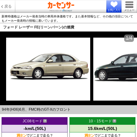
戻る
お気に入り
メニュー
新車時価格はメーカー発表当時の車両本体価格です。また基本情報など、その他の項目について
もメーカー発表時の情報に基いています。
フォード レーザー FE(リーンバーン)の燃費
1/4
94年(H06)6月、FMC時のGT-Xのフロント
JC08モード
10・15モード
-km/L(50L)
15.6km/L(50L)
満タン
でどこまで走る？
満タン
でどこまで走る？