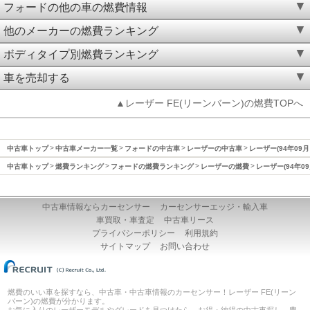
フォードの他の車の燃費情報
他のメーカーの燃費ランキング
ボディタイプ別燃費ランキング
車を売却する
▲レーザー FE(リーンバーン)の燃費TOPへ
中古車トップ
中古車メーカー一覧
フォードの中古車
レーザーの中古車
レーザー(94年09月
中古車トップ
燃費ランキング
フォードの燃費ランキング
レーザーの燃費
レーザー(94年0
中古車情報ならカーセンサー
カーセンサーエッジ・輸入車
車買取・車査定
中古車リース
プライバシーポリシー
利用規約
サイトマップ
お問い合わせ
燃費のいい車を探すなら、中古車・中古車情報のカーセンサー！レーザー FE(リーン
バーン)の燃費が分かります。