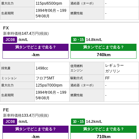
115ps/6500rpm
-
最大出力
過給器（ターボ）
1994年06月～199
-
生産期間
燃費性能
5年08月
FX
新車時価格
147.4
万円(税抜)
JC08
-km/L
10・15
14.8km/L
満タンでどこまで走る？
満タンでどこまで走る？
-km
740km
レギュラー
使用燃料
1498cc
排気量
エンジン
ガソリン
フロア5MT
FF
ミッション
駆動方式
125ps/7000rpm
-
最大出力
過給器（ターボ）
1994年06月～199
-
生産期間
燃費性能
5年08月
FE
新車時価格
133.4
万円(税抜)
JC08
-km/L
10・15
14.2km/L
満タンでどこまで走る？
満タンでどこまで走る？
-km
710km