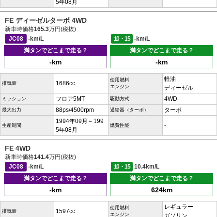
5年08月
FE ディーゼルターボ 4WD
新車時価格
165.3
万円(税抜)
JC08
-km/L
10・15
-km/L
満タンでどこまで走る？
満タンでどこまで走る？
-km
-km
軽油
使用燃料
1686cc
排気量
エンジン
ディーゼル
フロア5MT
4WD
ミッション
駆動方式
88ps/4500rpm
ターボ
最大出力
過給器（ターボ）
1994年09月～199
-
生産期間
燃費性能
5年08月
FE 4WD
新車時価格
141.4
万円(税抜)
JC08
-km/L
10・15
10.4km/L
満タンでどこまで走る？
満タンでどこまで走る？
-km
624km
レギュラー
使用燃料
1597cc
排気量
エンジン
ガソリン