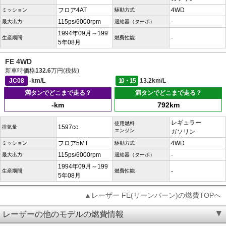
フロア4AT
4WD
ミッション
駆動方式
115ps/6000rpm
-
最大出力
過給器（ターボ）
1994年09月～199
-
生産期間
燃費性能
5年08月
FE 4WD
新車時価格
132.6
万円(税抜)
JC08
-km/L
10・15
13.2km/L
満タンでどこまで走る？
満タンでどこまで走る？
-km
792km
レギュラー
使用燃料
1597cc
排気量
エンジン
ガソリン
フロア5MT
4WD
ミッション
駆動方式
115ps/6000rpm
-
最大出力
過給器（ターボ）
1994年09月～199
-
生産期間
燃費性能
5年08月
▲レーザー FE(リーンバーン)の燃費TOPへ
レーザーの他のモデルの燃費情報