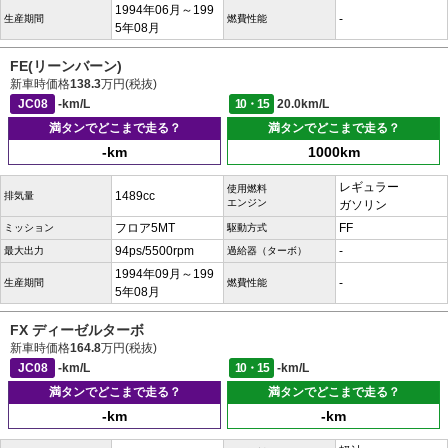
1994年06月～199
-
生産期間
燃費性能
5年08月
FE(リーンバーン)
新車時価格
138.3
万円(税抜)
JC08
-km/L
10・15
20.0km/L
満タンでどこまで走る？
満タンでどこまで走る？
-km
1000km
レギュラー
使用燃料
1489cc
排気量
エンジン
ガソリン
フロア5MT
FF
ミッション
駆動方式
94ps/5500rpm
-
最大出力
過給器（ターボ）
1994年09月～199
-
生産期間
燃費性能
5年08月
FX ディーゼルターボ
新車時価格
164.8
万円(税抜)
JC08
-km/L
10・15
-km/L
満タンでどこまで走る？
満タンでどこまで走る？
-km
-km