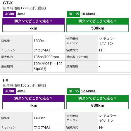
GT-X
新車時価格
179.8
万円(税抜)
JC08
-km/L
10・15
10.6km/L
満タンでどこまで走る？
満タンでどこまで走る？
-km
530km
レギュラー
使用燃料
1839cc
排気量
エンジン
ガソリン
フロア4AT
FF
ミッション
駆動方式
135ps/7000rpm
-
最大出力
過給器（ターボ）
1994年06月～199
-
生産期間
燃費性能
5年08月
FX
新車時価格
156.2
万円(税抜)
JC08
-km/L
10・15
12.6km/L
満タンでどこまで走る？
満タンでどこまで走る？
-km
630km
レギュラー
使用燃料
1498cc
排気量
エンジン
ガソリン
フロア4AT
FF
ミッション
駆動方式