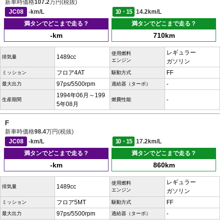
新車時価格
107.2
万円(税抜)
JC08
-km/L
10・15
14.2km/L
満タンでどこまで走る？
満タンでどこまで走る？
-km
710km
レギュラー
使用燃料
1489cc
排気量
エンジン
ガソリン
フロア4AT
FF
ミッション
駆動方式
97ps/5500rpm
-
最大出力
過給器（ターボ）
1994年06月～199
-
生産期間
燃費性能
5年08月
F
新車時価格
98.4
万円(税抜)
JC08
-km/L
10・15
17.2km/L
満タンでどこまで走る？
満タンでどこまで走る？
-km
860km
レギュラー
使用燃料
1489cc
排気量
エンジン
ガソリン
フロア5MT
FF
ミッション
駆動方式
97ps/5500rpm
-
最大出力
過給器（ターボ）