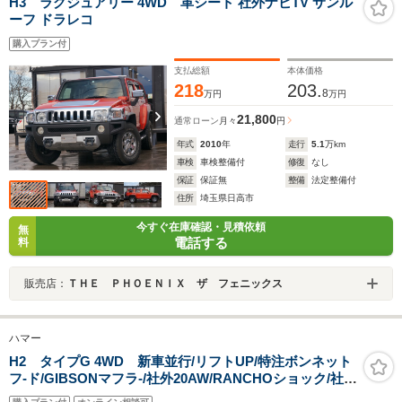
H3 ラグジュアリー 4WD 革シート 社外ナビTV サンル
ーフ ドラレコ
購入プラン付
支払総額
本体価格
218
203.
8
万円
万円
21,800
通常ローン
月々
円
年式
2010
年
走行
5.1
万km
車検
車検整備付
修復
なし
保証
保証無
整備
法定整備付
住所
埼玉県日高市
今すぐ在庫確認・見積依頼
無
電話する
料
販売店：
ＴＨＥ ＰＨＯＥＮＩＸ ザ フェニックス
ハマー
H2 タイプG 4WD 新車並行/リフトUP/特注ボンネット
フ-ド/GIBSONマフラ-/社外20AW/RANCHOショック/社外
LEDライト/社外LEDテ-ル・社外グリルガ-ド/社外サイド