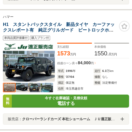
ハマー
H1 スタントバックスタイル 新品タイヤ カーファッ
クスレポート有 純正グリルガード ビートロックホイ
ル ディーゼルターボ スラントバックスタイル ポー
車両品質評価書付
購入プラン付
タブルナビ フルセグTV
支払総額
本体価格
1573
1550.
0
万円
万円
84,000
残価ローン
月々
円
年式
1996
年
走行
6.3
万km
車検
'27/04
修復
なし
保証
保証無
整備
法定整備付
住所
埼玉県越谷市
今すぐ在庫確認・見積依頼
無
電話する
料
販売店：
クローバーランドカーズ 本社ショールーム ＪＵ適正販売店