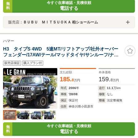
今すぐ在庫確認・見積依頼
無
電話する
料
販売店：
ＢＵＢＵ ＭＩＴＳＵＯＫＡ 柏ショールーム
ハマー
H3 タイプS 4WD 5速MT/リフトアップ/社外オーバー
フェンダー/17AW/テール/マッドタイヤ/サンルーフ/ナビ/
デジタルインナーミラー
販売店保証
購入プラン付
支払総額
本体価格
185.
159.
8
8
万円
万円
年式
2006
年
走行
11.1
万km
車検
'28/08
修復
なし
保証
保証付
整備
法定整備無
住所
神奈川県小田原市
今すぐ在庫確認・見積依頼
無
電話する
料