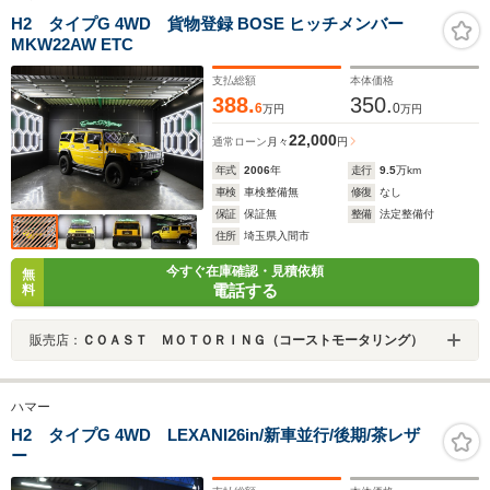
H2 タイプG 4WD 貨物登録 BOSE ヒッチメンバー
MKW22AW ETC
支払総額
本体価格
388.
350.
6
0
万円
万円
22,000
通常ローン
月々
円
年式
2006
年
走行
9.5
万km
車検
車検整備無
修復
なし
保証
保証無
整備
法定整備付
住所
埼玉県入間市
今すぐ在庫確認・見積依頼
無
電話する
料
販売店：
ＣＯＡＳＴ ＭＯＴＯＲＩＮＧ（コーストモータリング）
ハマー
H2 タイプG 4WD LEXANI26in/新車並行/後期/茶レザ
ー