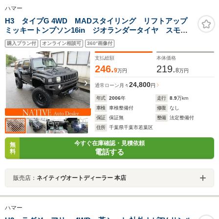
ハマー
H3 タイプG 4WD MADスタイリング リフトアップ
ミッキートンプソン16in ジオランダータイヤ スモー
クルーフマーカ― LEDウインカー スモークウインカ
購入プラン付
オンライン相談可
360°画像付
ー LEDヘッドライト LEDフォグ BRANEWマフラー
支払総額
本体価格
246.
219.
9
8
万円
万円
24,800
通常ローン
月々
円
年式
2006
年
走行
8.9
万km
車検
車検整備付
修復
なし
保証
保証無
整備
法定整備付
住所
千葉県千葉市若葉区
今すぐ在庫確認・見積依頼
無
電話する
料
販売店：
ネイティヴオートディーラー 本店
ハマー