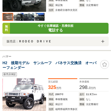
車検
車検整備無
修復
なし
保証
保証無
整備
法定整備付
住所
京都府京都市伏見区
今すぐ在庫確認・見積依頼
無
電話する
料
販売店：
ＲＯＤＥＯ ＤＲＩＶＥ
ハマー
H2 後期モデル サンルーフ バネサス交換済 オーバ
ーフェンダー
販売店保証
支払総額
本体価格
325
298.
0
万円
万円
年式
2007
年
走行
11.9
万km
車検
車検整備無
修復
なし
保証
保証付
整備
法定整備付
住所
福岡県福岡市博多区