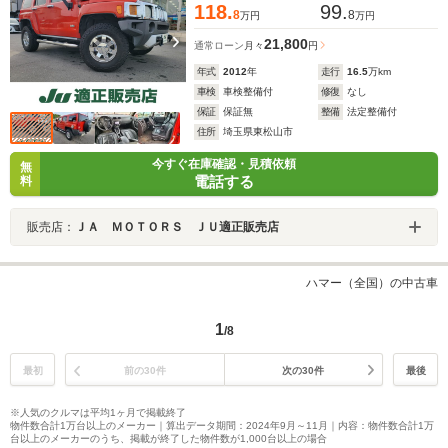
118.
99.
8
8
万円
万円
21,800
通常ローン
月々
円
年式
2012
年
走行
16.5
万km
車検
車検整備付
修復
なし
保証
保証無
整備
法定整備付
住所
埼玉県東松山市
今すぐ在庫確認・見積依頼
無
電話する
料
販売店：
ＪＡ ＭＯＴＯＲＳ ＪＵ適正販売店
ハマー（全国）の中古車
1
/8
最初
前の30件
次の30件
最後
※人気のクルマは平均1ヶ月で掲載終了
物件数合計1万台以上のメーカー｜算出データ期間：2024年9月～11月｜内容：物件数合計1万
台以上のメーカーのうち、掲載が終了した物件数が1,000台以上の場合