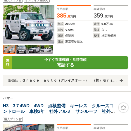
購入プラン付
オンライン相談可
STEP/黒革/サンル-フ/リクライニングKIT/大型ナビ/TV/B
カメラ/バネサス交換
支払総額
本体価格
385.
359.
8
0
万円
万円
年式
2006
年
走行
9.8
万km
車検
'27/04
修復
なし
保証
保証無
整備
法定整備無
住所
東京都杉並区
今すぐ在庫確認・見積依頼
無
電話する
料
販売店：
Ｇｒａｃｅ ａｕｔｏ（グレイスオート） （株）Ｇｒａｃｅ
ハマー
H3 3.7 4WD 4WD 点検整備 キーレス クルーズコ
ントロール 車検2年 社外アルミ サンルーフ 社外ナ
ビ Bカメラ ETC
購入プラン付
支払総額
本体価格