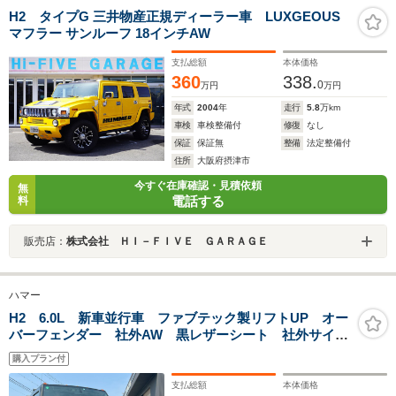
H2 タイプG 三井物産正規ディーラー車 LUXGEOUS
マフラー サンルーフ 18インチAW
支払総額
本体価格
360
338.
0
万円
万円
年式
2004
年
走行
5.8
万km
車検
車検整備付
修復
なし
保証
保証無
整備
法定整備付
住所
大阪府摂津市
今すぐ在庫確認・見積依頼
無
電話する
料
販売店：
株式会社 ＨＩ－ＦＩＶＥ ＧＡＲＡＧＥ
ハマー
H2 6.0L 新車並行車 ファブテック製リフトUP オー
バーフェンダー 社外AW 黒レザーシート 社外サイド
ステップ 3ナンバー サンルーフ
購入プラン付
支払総額
本体価格