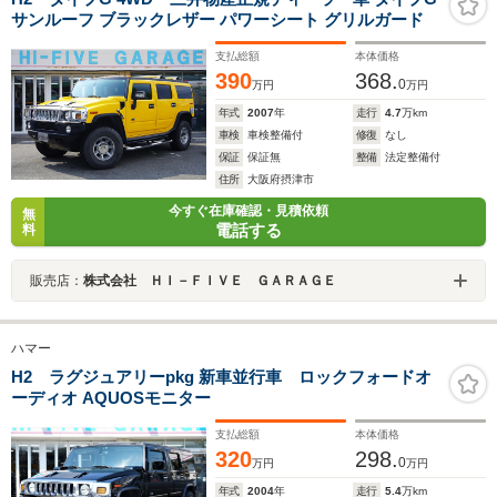
サンルーフ ブラックレザー パワーシート グリルガード
支払総額
本体価格
390
368.
0
万円
万円
年式
2007
年
走行
4.7
万km
車検
車検整備付
修復
なし
保証
保証無
整備
法定整備付
住所
大阪府摂津市
今すぐ在庫確認・見積依頼
無
電話する
料
販売店：
株式会社 ＨＩ－ＦＩＶＥ ＧＡＲＡＧＥ
ハマー
H2 ラグジュアリーpkg 新車並行車 ロックフォードオ
ーディオ AQUOSモニター
支払総額
本体価格
320
298.
0
万円
万円
年式
2004
年
走行
5.4
万km