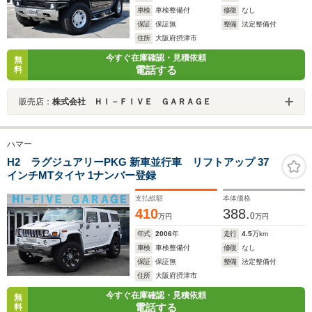
車検
車検整備付
修復
なし
保証
保証無
整備
法定整備付
住所
大阪府摂津市
今すぐ在庫確認・見積依頼
無
電話する
料
販売店：
株式会社 ＨＩ－ＦＩＶＥ ＧＡＲＡＧＥ
ハマー
H2 ラグジュアリーPKG 新車並行車 リフトアップ 37
インチMTタイヤ 1ナンバー登録
支払総額
本体価格
410
388.
0
万円
万円
年式
2006
年
走行
4.5
万km
車検
車検整備付
修復
なし
保証
保証無
整備
法定整備付
住所
大阪府摂津市
今すぐ在庫確認・見積依頼
無
電話する
料