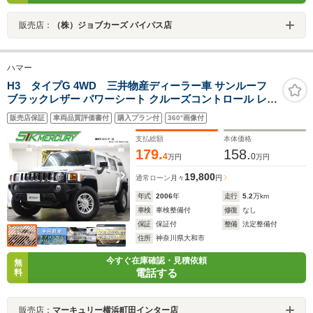
販売店：
（株）ジョブカーズ バイパス店
ハマー
H3 タイプG 4WD 三井物産ディーラー車 サンルーフ
ブラックレザー パワーシート クルーズコントロール レギ
ュラー仕様 ETC 4WD センターデフロック ルーフレール
販売店保証
車両品質評価書付
購入プラン付
360°画像付
3.5Lエンジン
支払総額
本体価格
179.
158.
4
0
万円
万円
19,800
通常ローン
月々
円
年式
2006
年
走行
5.2
万km
車検
車検整備付
修復
なし
保証
保証付
整備
法定整備付
住所
神奈川県大和市
今すぐ在庫確認・見積依頼
無
電話する
料
販売店：
マーキュリー横浜町田インター店