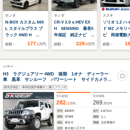
ホンダ
ホンダ
スズキ
N-BOX カスタム 660
CR-V 2.0 e:HEV EX
ソリオ 1.2 
L スタイルプラス ブ
H SENSING 最長5
ド MZ メモリ
ラック 4WD H
年保証 純正ナビ
ビ 両側電動
SENSING 最長5年保
TV Rカメラ CD録
ドア ドライ
177
229
1
総額：
.1
万円
総額：
.9
万円
総額：
証 ワンオ-ナ- ナビ
音 BTオ-ディオ
ダー LEDヘ
VXM-224VFi TV R
DVD ETC LEDラ
プ キーレス
カメラ CD録音 BT
イト VSA 電動シ-
スタート ア
ハマー
オ-ディオ DVD
ト クルコン アル
ブクルーズコ
ETC LEDライト 両
ミ スマ-トキ- 盗難
ル オーディ
H3 ラグジュアリー 4WD 後期 1オナ ディーラー
車 黒革 サンルーフ パワーシート サイドカメラ
側電動ドア VSA ク
防止装置 整備記録
チ スリムサ
純正16AW
ルコン アルミ ス
簿 AAC
ーター ロー
販売店保証
車両品質評価書付
購入プラン付
マ-トキ-
ェード
支払総額
本体価格
282.
269.
1
0
万円
万円
年式
2010
年
走行
1.6
万km
車検
'27/03
修復
なし
保証
保証付
整備
法定整備付
住所
東京都八王子市