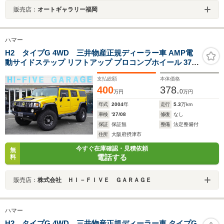
販売店：
オートギャラリー福岡
ハマー
H2 タイプG 4WD 三井物産正規ディーラー車 AMP電
動サイドステップ リフトアップ プロコンプホイール 37イ
ンチMTタイヤ グリルガード リクライニングキット サイ
支払総額
本体価格
バーナビ サンルーフ
400
378.
0
万円
万円
年式
2004
年
走行
5.3
万km
車検
'27/08
修復
なし
保証
保証無
整備
法定整備付
住所
大阪府摂津市
今すぐ在庫確認・見積依頼
無
電話する
料
販売店：
株式会社 ＨＩ－ＦＩＶＥ ＧＡＲＡＧＥ
ハマー
H2 タイプG 4WD 三井物産正規ディーラー車 タイプG