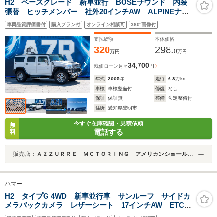
H2 ベースグレード 新車並行 BOSEサウンド 内装
張替 ヒッチメンバー 社外20インチAW ALPINEナ
ビ キーレス リアエンターテイメント 社外マフラ
車両品質評価書付
購入プラン付
オンライン相談可
360°画像付
ー 社外ヘッドライト
支払総額
本体価格
320
298.
0
万円
万円
34,700
残価ローン
月々
円
年式
2005
年
走行
6.3
万km
車検
車検整備付
修復
なし
保証
保証無
整備
法定整備付
住所
愛知県豊明市
今すぐ在庫確認・見積依頼
無
電話する
料
販売店：
ＡＺＺＵＲＲＥ ＭＯＴＯＲＩＮＧ アメリカンショールーム
ハマー
H2 タイプG 4WD 新車並行車 サンルーフ サイドカ
メラバックカメラ レザーシート 17インチAW ETC
ナビ フルセグ FM AM Bluetooth 電動シート シ