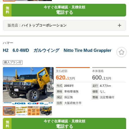
今すぐ在庫確認・見積依頼
無
電話する
料
販売店：
ハイトップコーポレーション
ハマー
H2 6.0 4WD ガルウイング Nitto Tire Mud Grappler
購入プラン付
支払総額
本体価格
620.
600.
1
1
万円
万円
年式
2003
年
走行
4.7
万km
車検
車検整備無
修復
なし
保証
保証無
整備
法定整備付
住所
大阪府枚方市
今すぐ在庫確認・見積依頼
無
電話する
料