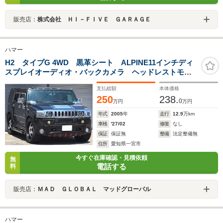
販売店：
株式会社 ＨＩ－ＦＩＶＥ ＧＡＲＡＧＥ
ハマー
H2 タイプG 4WD 黒革シート ALPINE11インチディ
スプレイオーディオ・バックカメラ ヘッドレストモニ
ター BOSEサウンド サンルーフ XENONエアロ 4
支払総額
本体価格
本出しマフラー 26インチAW ETC GPSレーダー ド
250
238.
ライブレコーダー
0
万円
万円
年式
2005
年
走行
12.9
万km
車検
'27/02
修復
なし
保証
保証無
整備
法定整備無
住所
愛知県一宮市
今すぐ在庫確認・見積依頼
無
電話する
料
販売店：
ＭＡＤ ＧＬＯＢＡＬ マッドグローバル
ハマー