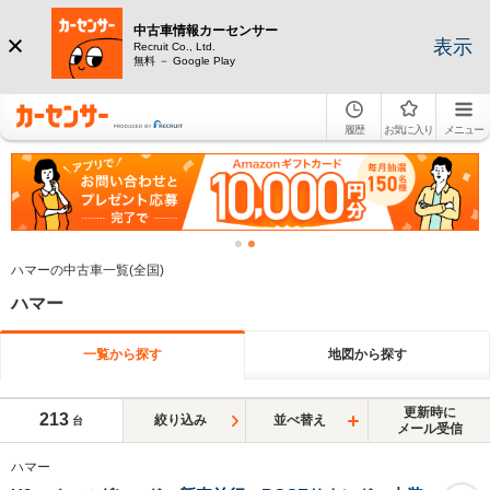
中古車情報カーセンサー
表示
Recruit Co., Ltd.
無料 － Google Play
履歴
お気に入り
メニュー
ハマーの中古車一覧(全国)
ハマー
一覧から探す
地図から探す
更新時に
213
絞り込み
並べ替え
台
メール受信
ハマー