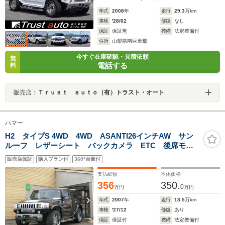
年式
2008
年
走行
29.3
万km
車検
'28/02
修復
なし
保証
保証無
整備
法定整備付
住所
山梨県南巨摩郡
今すぐ在庫確認・見積依頼
無
電話する
料
販売店：
Ｔｒｕｓｔ ａｕｔｏ（有）トラスト・オート
ハマー
H2 タイプS 4WD 4WD ASANTI26インチAW サン
ルーフ レザーシート バックカメラ ETC 後席モニ
ター カロッツェリアナビ パワーシート シートヒー
販売店保証
購入プラン付
360°画像付
ター Bluetooth接続 フロントフォグ オートライト
支払総額
本体価格
356
350.
0
万円
万円
年式
2007
年
走行
13.5
万km
車検
'27/12
修復
あり
保証
保証付
整備
法定整備付