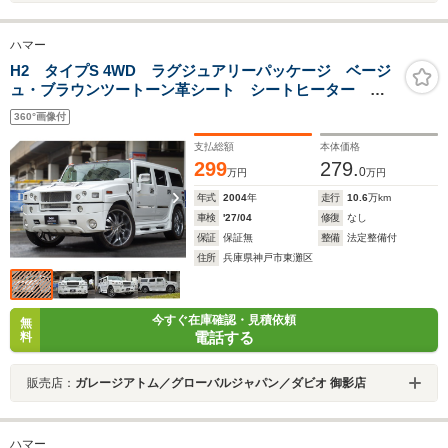
ハマー
H2 タイプS 4WD ラグジュアリーパッケージ ベージ
ュ・ブラウンツートーン革シート シートヒーター
LEDヘッドライト LUXXX ALLOYS 26インチA/W
360°画像付
Sebring4本出しマフラー サンルーフ バックカメラ
支払総額
本体価格
299
279.
0
万円
万円
年式
2004
年
走行
10.6
万km
車検
'27/04
修復
なし
保証
保証無
整備
法定整備付
住所
兵庫県神戸市東灘区
今すぐ在庫確認・見積依頼
無
電話する
料
販売店：
ガレージアトム／グローバルジャパン／ダビオ 御影店
ハマー