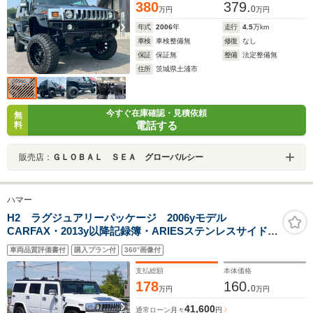
380
379.
0
万円
万円
年式
2006
年
走行
4.5
万km
車検
車検整備無
修復
なし
保証
保証無
整備
法定整備無
住所
茨城県土浦市
今すぐ在庫確認・見積依頼
無
電話する
料
販売店：
ＧＬＯＢＡＬ ＳＥＡ グローバルシー
ハマー
H2 ラグジュアリーパッケージ 2006yモデル
CARFAX・2013y以降記録簿・ARIESステンレスサイドス
テップ・22AW・社外HDDナビ・地デジ・バックカメラ・
車両品質評価書付
購入プラン付
360°画像付
BOSEサウンドシステム・サンルーフ
支払総額
本体価格
178
160.
0
万円
万円
41,600
通常ローン
月々
円