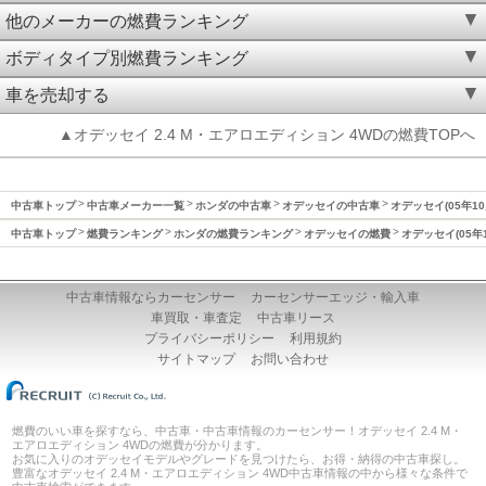
他のメーカーの燃費ランキング
ボディタイプ別燃費ランキング
車を売却する
▲オデッセイ 2.4 M・エアロエディション 4WDの燃費TOPへ
中古車トップ
中古車メーカー一覧
ホンダの中古車
オデッセイの中古車
オデッセイ(05年10
中古車トップ
燃費ランキング
ホンダの燃費ランキング
オデッセイの燃費
オデッセイ(05年
中古車情報ならカーセンサー
カーセンサーエッジ・輸入車
車買取・車査定
中古車リース
プライバシーポリシー
利用規約
サイトマップ
お問い合わせ
燃費のいい車を探すなら、中古車・中古車情報のカーセンサー！オデッセイ 2.4 M・
エアロエディション 4WDの燃費が分かります。
お気に入りのオデッセイモデルやグレードを見つけたら、お得・納得の中古車探し。
豊富なオデッセイ 2.4 M・エアロエディション 4WD中古車情報の中から様々な条件で