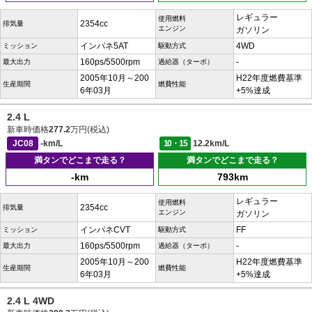
レギュラー
使用燃料
2354cc
排気量
エンジン
ガソリン
インパネ5AT
4WD
ミッション
駆動方式
160ps/5500rpm
-
最大出力
過給器（ターボ）
2005年10月～200
H22年度燃費基準
生産期間
燃費性能
6年03月
+5%達成
2.4 L
新車時価格
277.2
万円(税込)
JC08
-km/L
10・15
12.2km/L
満タンでどこまで走る？
満タンでどこまで走る？
-km
793km
レギュラー
使用燃料
2354cc
排気量
エンジン
ガソリン
インパネCVT
FF
ミッション
駆動方式
160ps/5500rpm
-
最大出力
過給器（ターボ）
2005年10月～200
H22年度燃費基準
生産期間
燃費性能
6年03月
+5%達成
2.4 L 4WD