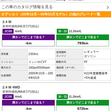
この車のカタログ情報を見る
オデッセイ（05年10月～06年03月モデル）の他のグレード一覧
2.4 M
新車時価格
241.5
万円(税込)
JC08
-km/L
10・15
12.2km/L
満タンでどこまで走る？
満タンでどこまで走る？
-km
793km
レギュラー
使用燃料
2354cc
排気量
エンジン
ガソリン
インパネCVT
FF
ミッション
駆動方式
160ps/5500rpm
-
最大出力
過給器（ターボ）
2005年10月～200
H22年度燃費基準
生産期間
燃費性能
6年03月
+5%達成
2.4 M 4WD
新車時価格
264.6
万円(税込)
JC08
-km/L
10・15
11.2km/L
満タンでどこまで走る？
満タンでどこまで走る？
-km
672km