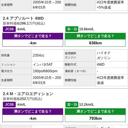
2005年10月～200
H22年度燃費基準
生産期間
燃費性能
6年03月
+5%達成
2.4 アブソルート 4WD
新車時価格
296.1
万円(税込)
JC08
-km/L
10・15
10.6km/L
満タンでどこまで走る？
満タンでどこまで走る？
-km
636km
ハイオク
使用燃料
2354cc
排気量
エンジン
ガソリン
インパネ5AT
4WD
ミッション
駆動方式
190ps/6800rpm
-
最大出力
過給器（ターボ）
2005年10月～200
H22年度燃費基準
生産期間
燃費性能
6年03月
達成
2.4 M・エアロエディション
新車時価格
252
万円(税込)
JC08
-km/L
10・15
12.2km/L
満タンでどこまで走る？
満タンでどこまで走る？
-km
793km