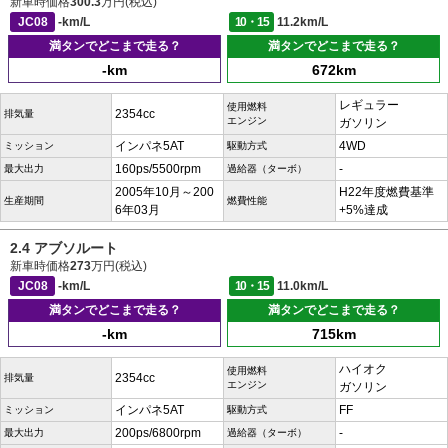
新車時価格
300.3
万円(税込)
JC08
-km/L
10・15
11.2km/L
満タンでどこまで走る？
満タンでどこまで走る？
-km
672km
レギュラー
使用燃料
2354cc
排気量
エンジン
ガソリン
インパネ5AT
4WD
ミッション
駆動方式
160ps/5500rpm
-
最大出力
過給器（ターボ）
2005年10月～200
H22年度燃費基準
生産期間
燃費性能
6年03月
+5%達成
2.4 アブソルート
新車時価格
273
万円(税込)
JC08
-km/L
10・15
11.0km/L
満タンでどこまで走る？
満タンでどこまで走る？
-km
715km
ハイオク
使用燃料
2354cc
排気量
エンジン
ガソリン
インパネ5AT
FF
ミッション
駆動方式
200ps/6800rpm
-
最大出力
過給器（ターボ）