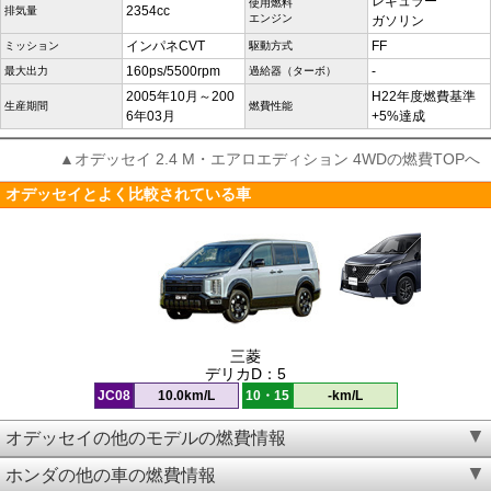
レギュラー
使用燃料
2354cc
排気量
エンジン
ガソリン
インパネCVT
FF
ミッション
駆動方式
160ps/5500rpm
-
最大出力
過給器（ターボ）
2005年10月～200
H22年度燃費基準
生産期間
燃費性能
6年03月
+5%達成
▲オデッセイ 2.4 M・エアロエディション 4WDの燃費TOPへ
オデッセイとよく比較されている車
三菱
デリカD：5
JC08
10.0km/L
10・15
-km/L
オデッセイの他のモデルの燃費情報
ホンダの他の車の燃費情報