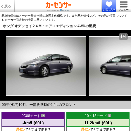
戻る
お気に入り
メニュー
新車時価格はメーカー発表当時の車両本体価格です。また基本情報など、その他の項目について
もメーカー発表時の情報に基いています。
ホンダ オデッセイ 2.4 M・エアロエディション 4WDの燃費
1/4
05年(H17)10月、一部改良時の2.4 Lのフロント
JC08モード
10・15モード
-km/L(60L)
11.2km/L(60L)
満タン
でどこまで走る？
満タン
でどこまで走る？