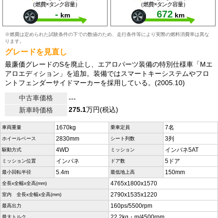
（燃費×タンク容量）
（燃費×タンク容量）
-
672
km
km
※燃費は定められた試験条件の下での数値のため、走行条件等により実際の燃料消費率は異な
ります。
グレードを見直し
最廉価グレードのSを廃止し、エアロパーツ装備の特別仕様車「Mエ
アロエディション」を追加。装備ではスマートキーシステムやフロ
ントフェンダーサイドマーカーを採用している。(2005.10)
中古車価格
---
275.1
万円(税込)
新車時価格
1670kg
7名
車両重量
乗車定員
2830mm
3列
ホイールベース
シート列数
4WD
インパネ5AT
駆動方式
ミッション
インパネ
5ドア
ミッション位置
ドア数
5.4m
150mm
最小回転半径
最低地上高
4765x1800x1570
全長x全幅x全高(mm)
2790x1535x1220
室内 全長x全幅x全高(mm)
160ps/5500rpm
最高出力
22.2kg・m/4500rpm
最大トルク