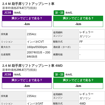
2.4 M 助手席リフトアップシート車
新車時価格
274.8
万円(税抜)
JC08
-km/L
10・15
-km/L
満タンでどこまで走る？
満タンでどこまで走る？
-km
-km
レギュラー
使用燃料
2354cc
排気量
エンジン
ガソリン
インパネCVT
FF
ミッション
駆動方式
160ps/5500rpm
-
最大出力
過給器（ターボ）
2007年03月～200
-
生産期間
燃費性能
8年09月
2.4 M 助手席リフトアップシート車 4WD
新車時価格
296.8
万円(税抜)
JC08
-km/L
10・15
-km/L
満タンでどこまで走る？
満タンでどこまで走る？
-km
-km
レギュラー
使用燃料
2354cc
排気量
エンジン
ガソリン
インパネ5AT
4WD
ミッション
駆動方式