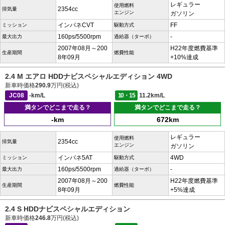
レギュラー
使用燃料
2354cc
排気量
エンジン
ガソリン
インパネCVT
FF
ミッション
駆動方式
160ps/5500rpm
-
最大出力
過給器（ターボ）
2007年08月～200
H22年度燃費基準
生産期間
燃費性能
8年09月
+10%達成
2.4 M エアロ HDDナビスペシャルエディション 4WD
新車時価格
290.9
万円(税込)
JC08
-km/L
10・15
11.2km/L
満タンでどこまで走る？
満タンでどこまで走る？
-km
672km
レギュラー
使用燃料
2354cc
排気量
エンジン
ガソリン
インパネ5AT
4WD
ミッション
駆動方式
160ps/5500rpm
-
最大出力
過給器（ターボ）
2007年08月～200
H22年度燃費基準
生産期間
燃費性能
8年09月
+5%達成
2.4 S HDDナビスペシャルエディション
新車時価格
246.8
万円(税込)