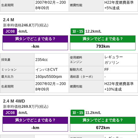
2007年02月～200
H22年度燃費基準
生産期間
燃費性能
8年09月
+5%達成
2.4 M
新車時価格
246.8
万円(税込)
JC08
-km/L
10・15
12.2km/L
満タンでどこまで走る？
満タンでどこまで走る？
-km
793km
レギュラー
使用燃料
2354cc
排気量
エンジン
ガソリン
インパネCVT
FF
ミッション
駆動方式
160ps/5500rpm
-
最大出力
過給器（ターボ）
2007年02月～200
H22年度燃費基準
生産期間
燃費性能
8年09月
+10%達成
2.4 M 4WD
新車時価格
269.9
万円(税込)
JC08
-km/L
10・15
11.2km/L
満タンでどこまで走る？
満タンでどこまで走る？
-km
672km