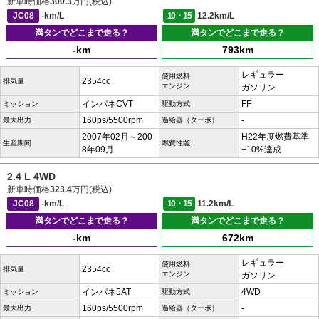
新車時価格
300.3
万円(税込)
JC08
-km/L
10・15
12.2km/L
満タンでどこまで走る？
満タンでどこまで走る？
-km
793km
レギュラー
使用燃料
2354cc
排気量
エンジン
ガソリン
インパネCVT
FF
ミッション
駆動方式
160ps/5500rpm
-
最大出力
過給器（ターボ）
2007年02月～200
H22年度燃費基準
生産期間
燃費性能
8年09月
+10%達成
2.4 L 4WD
新車時価格
323.4
万円(税込)
JC08
-km/L
10・15
11.2km/L
満タンでどこまで走る？
満タンでどこまで走る？
-km
672km
レギュラー
使用燃料
2354cc
排気量
エンジン
ガソリン
インパネ5AT
4WD
ミッション
駆動方式
160ps/5500rpm
-
最大出力
過給器（ターボ）