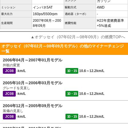
エンジン
ガソリン
インパネ5AT
4WD
ミッション
駆動方式
160ps/5500rpm
-
最大出力
過給器（ターボ）
2007年08月～200
H22年度燃費基準
生産期間
燃費性能
8年09月
+5%達成
▲オデッセイ（07年02月～08年09月）の燃費TOPへ
オデッセイ（07年02月～08年09月モデル）の他のマイナーチェンジ
一覧
2006年04月～2007年01月モデル
外観の変更
JC08
-km/L
10・15
10.6～12.2km/L
2005年10月～2006年03月モデル
グレードを見直し
JC08
-km/L
10・15
10.6～12.2km/L
2004年12月～2005年09月モデル
装備の見直し
JC08
-km/L
10・15
10.6～12.2km/L