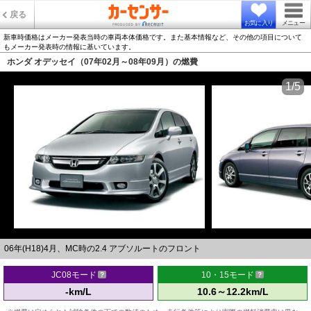
戻る
お気に入り
メニュー
新車時価格はメーカー発表当時の車両本体価格です。また基本情報など、その他の項目について
もメーカー発表時の情報に基いています。
ホンダ オデッセイ（07年02月～08年09月）の燃費
1/5
06年(H18)4月、MC時の2.4 アブソルートのフロント
JC08モード
10・15モード
-km/L
10.6～12.2km/L