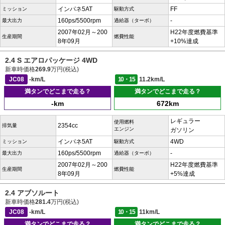
インパネ5AT
FF
ミッション
駆動方式
160ps/5500rpm
-
最大出力
過給器（ターボ）
2007年02月～200
H22年度燃費基準
生産期間
燃費性能
8年09月
+10%達成
2.4 S エアロパッケージ 4WD
新車時価格
269.9
万円(税込)
JC08
-km/L
10・15
11.2km/L
満タンでどこまで走る？
満タンでどこまで走る？
-km
672km
レギュラー
使用燃料
2354cc
排気量
エンジン
ガソリン
インパネ5AT
4WD
ミッション
駆動方式
160ps/5500rpm
-
最大出力
過給器（ターボ）
2007年02月～200
H22年度燃費基準
生産期間
燃費性能
8年09月
+5%達成
2.4 アブソルート
新車時価格
281.4
万円(税込)
JC08
-km/L
10・15
11km/L
満タンでどこまで走る？
満タンでどこまで走る？