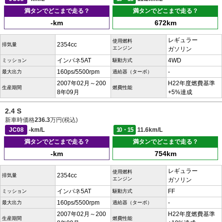
満タンでどこまで走る？
満タンでどこまで走る？
-km
672km
レギュラー
使用燃料
2354cc
排気量
エンジン
ガソリン
インパネ5AT
4WD
ミッション
駆動方式
160ps/5500rpm
-
最大出力
過給器（ターボ）
2007年02月～200
H22年度燃費基準
生産期間
燃費性能
8年09月
+5%達成
2.4 S
新車時価格
236.3
万円(税込)
JC08
-km/L
10・15
11.6km/L
満タンでどこまで走る？
満タンでどこまで走る？
-km
754km
レギュラー
使用燃料
2354cc
排気量
エンジン
ガソリン
インパネ5AT
FF
ミッション
駆動方式
160ps/5500rpm
-
最大出力
過給器（ターボ）
2007年02月～200
H22年度燃費基準
生産期間
燃費性能