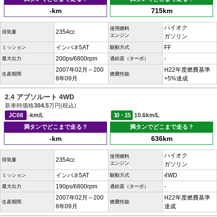
-km
715km
ハイオク
使用燃料
2354cc
排気量
エンジン
ガソリン
インパネ5AT
FF
ミッション
駆動方式
200ps/6800rpm
-
最大出力
過給器（ターボ）
2007年02月～200
H22年度燃費基準
生産期間
燃費性能
8年09月
+5%達成
2.4 アブソルート 4WD
新車時価格
304.5
万円(税込)
JC08
-km/L
10・15
10.6km/L
満タンでどこまで走る？
満タンでどこまで走る？
-km
636km
ハイオク
使用燃料
2354cc
排気量
エンジン
ガソリン
インパネ5AT
4WD
ミッション
駆動方式
190ps/6800rpm
-
最大出力
過給器（ターボ）
2007年02月～200
H22年度燃費基準
生産期間
燃費性能
8年09月
達成