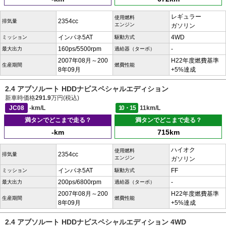
レギュラー
使用燃料
2354cc
排気量
エンジン
ガソリン
インパネ5AT
4WD
ミッション
駆動方式
160ps/5500rpm
-
最大出力
過給器（ターボ）
2007年08月～200
H22年度燃費基準
生産期間
燃費性能
8年09月
+5%達成
2.4 アブソルート HDDナビスペシャルエディション
新車時価格
291.9
万円(税込)
JC08
-km/L
10・15
11km/L
満タンでどこまで走る？
満タンでどこまで走る？
-km
715km
ハイオク
使用燃料
2354cc
排気量
エンジン
ガソリン
インパネ5AT
FF
ミッション
駆動方式
200ps/6800rpm
-
最大出力
過給器（ターボ）
2007年08月～200
H22年度燃費基準
生産期間
燃費性能
8年09月
+5%達成
2.4 アブソルート HDDナビスペシャルエディション 4WD