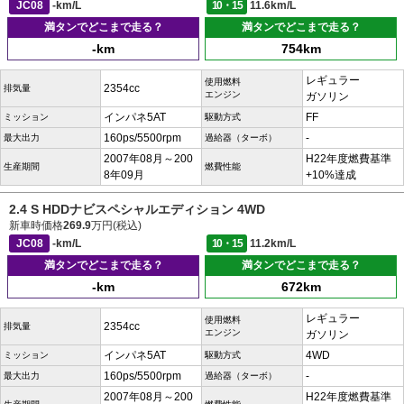
JC08
-km/L
10・15
11.6km/L
満タンでどこまで走る？
満タンでどこまで走る？
-km
754km
レギュラー
使用燃料
2354cc
排気量
エンジン
ガソリン
インパネ5AT
FF
ミッション
駆動方式
160ps/5500rpm
-
最大出力
過給器（ターボ）
2007年08月～200
H22年度燃費基準
生産期間
燃費性能
8年09月
+10%達成
2.4 S HDDナビスペシャルエディション 4WD
新車時価格
269.9
万円(税込)
JC08
-km/L
10・15
11.2km/L
満タンでどこまで走る？
満タンでどこまで走る？
-km
672km
レギュラー
使用燃料
2354cc
排気量
エンジン
ガソリン
インパネ5AT
4WD
ミッション
駆動方式
160ps/5500rpm
-
最大出力
過給器（ターボ）
2007年08月～200
H22年度燃費基準