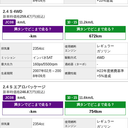
8年09月
+10%達成
2.4 S 4WD
新車時価格
259.4
万円(税込)
JC08
-km/L
10・15
11.2km/L
満タンでどこまで走る？
満タンでどこまで走る？
-km
672km
レギュラー
使用燃料
2354cc
排気量
エンジン
ガソリン
インパネ5AT
4WD
ミッション
駆動方式
160ps/5500rpm
-
最大出力
過給器（ターボ）
2007年02月～200
H22年度燃費基準
生産期間
燃費性能
8年09月
+5%達成
2.4 S エアロパッケージ
新車時価格
246.8
万円(税込)
JC08
-km/L
10・15
11.6km/L
満タンでどこまで走る？
満タンでどこまで走る？
-km
754km
レギュラー
使用燃料
2354cc
排気量
エンジン
ガソリン