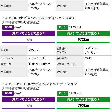
2007年08月～200
H22年度燃費基準
生産期間
燃費性能
8年09月
+10%達成
2.4 M HDDナビスペシャルエディション 4WD
新車時価格
280.4
万円(税込)
JC08
-km/L
10・15
11.2km/L
満タンでどこまで走る？
満タンでどこまで走る？
-km
672km
レギュラー
使用燃料
2354cc
排気量
エンジン
ガソリン
インパネ5AT
4WD
ミッション
駆動方式
160ps/5500rpm
-
最大出力
過給器（ターボ）
2007年08月～200
H22年度燃費基準
生産期間
燃費性能
8年09月
+5%達成
2.4 M エアロ HDDナビスペシャルエディション
新車時価格
267.8
万円(税込)
JC08
-km/L
10・15
12.2km/L
満タンでどこまで走る？
満タンでどこまで走る？
-km
793km