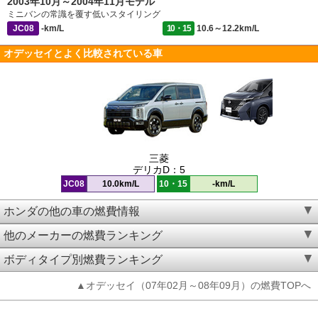
2003年10月～2004年11月モデル
ミニバンの常識を覆す低いスタイリング
JC08
-km/L
10・15
10.6～12.2km/L
オデッセイとよく比較されている車
三菱
デリカD：5
JC08
10.0km/L
10・15
-km/L
ホンダの他の車の燃費情報
他のメーカーの燃費ランキング
ボディタイプ別燃費ランキング
▲オデッセイ（07年02月～08年09月）の燃費TOPへ