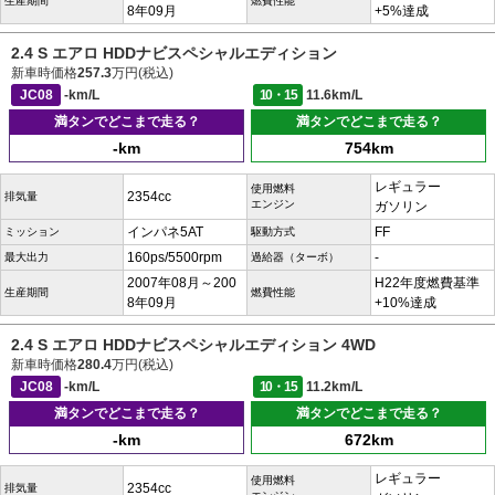
生産期間
燃費性能
8年09月
+5%達成
2.4 S エアロ HDDナビスペシャルエディション
新車時価格
257.3
万円(税込)
JC08
-km/L
10・15
11.6km/L
満タンでどこまで走る？
満タンでどこまで走る？
-km
754km
レギュラー
使用燃料
2354cc
排気量
エンジン
ガソリン
インパネ5AT
FF
ミッション
駆動方式
160ps/5500rpm
-
最大出力
過給器（ターボ）
2007年08月～200
H22年度燃費基準
生産期間
燃費性能
8年09月
+10%達成
2.4 S エアロ HDDナビスペシャルエディション 4WD
新車時価格
280.4
万円(税込)
JC08
-km/L
10・15
11.2km/L
満タンでどこまで走る？
満タンでどこまで走る？
-km
672km
レギュラー
使用燃料
2354cc
排気量