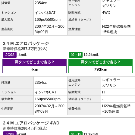
レギュラー
使用燃料
2354cc
排気量
エンジン
ガソリン
インパネ5AT
4WD
ミッション
駆動方式
160ps/5500rpm
-
最大出力
過給器（ターボ）
2007年02月～200
H22年度燃費基準
生産期間
燃費性能
8年09月
+5%達成
2.4 M エアロパッケージ
新車時価格
257.3
万円(税込)
JC08
-km/L
10・15
12.2km/L
満タンでどこまで走る？
満タンでどこまで走る？
-km
793km
レギュラー
使用燃料
2354cc
排気量
エンジン
ガソリン
インパネCVT
FF
ミッション
駆動方式
160ps/5500rpm
-
最大出力
過給器（ターボ）
2007年02月～200
H22年度燃費基準
生産期間
燃費性能
8年09月
+10%達成
2.4 M エアロパッケージ 4WD
新車時価格
280.4
万円(税込)
JC08
-km/L
10・15
11.2km/L