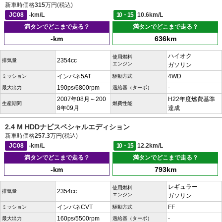
新車時価格
315
万円(税込)
JC08
-km/L
10・15
10.6km/L
満タンでどこまで走る？
満タンでどこまで走る？
-km
636km
ハイオク
使用燃料
2354cc
排気量
エンジン
ガソリン
インパネ5AT
4WD
ミッション
駆動方式
190ps/6800rpm
-
最大出力
過給器（ターボ）
2007年08月～200
H22年度燃費基準
生産期間
燃費性能
8年09月
達成
2.4 M HDDナビスペシャルエディション
新車時価格
257.3
万円(税込)
JC08
-km/L
10・15
12.2km/L
満タンでどこまで走る？
満タンでどこまで走る？
-km
793km
レギュラー
使用燃料
2354cc
排気量
エンジン
ガソリン
インパネCVT
FF
ミッション
駆動方式
160ps/5500rpm
-
最大出力
過給器（ターボ）