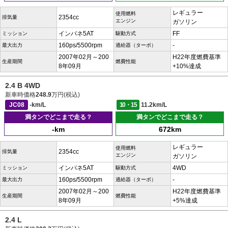
レギュラー
使用燃料
2354cc
排気量
エンジン
ガソリン
インパネ5AT
FF
ミッション
駆動方式
160ps/5500rpm
-
最大出力
過給器（ターボ）
2007年02月～200
H22年度燃費基準
生産期間
燃費性能
8年09月
+10%達成
2.4 B 4WD
新車時価格
248.9
万円(税込)
JC08
-km/L
10・15
11.2km/L
満タンでどこまで走る？
満タンでどこまで走る？
-km
672km
レギュラー
使用燃料
2354cc
排気量
エンジン
ガソリン
インパネ5AT
4WD
ミッション
駆動方式
160ps/5500rpm
-
最大出力
過給器（ターボ）
2007年02月～200
H22年度燃費基準
生産期間
燃費性能
8年09月
+5%達成
2.4 L