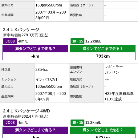
160ps/5500rpm
-
最大出力
過給器（ターボ）
2007年03月～200
-
生産期間
燃費性能
8年09月
2.4 L Kパッケージ
新車時価格
279.3
万円(税込)
JC08
-km/L
10・15
12.2km/L
満タンでどこまで走る？
満タンでどこまで走る？
-km
793km
レギュラー
使用燃料
2354cc
排気量
エンジン
ガソリン
インパネCVT
FF
ミッション
駆動方式
160ps/5500rpm
-
最大出力
過給器（ターボ）
2007年08月～200
H22年度燃費基準
生産期間
燃費性能
8年09月
+10%達成
2.4 L Kパッケージ 4WD
新車時価格
302.4
万円(税込)
JC08
-km/L
10・15
11.2km/L
満タンでどこまで走る？
満タンでどこまで走る？
-km
672km