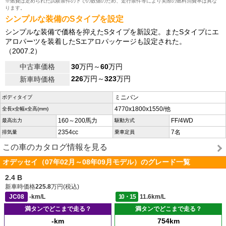
※燃費は定められた試験条件の下での数値のため、走行条件等により実際の燃料消費率は異な
ります。
シンプルな装備のSタイプを設定
シンプルな装備で価格を抑えたSタイプを新設定。またSタイプにエ
アロパーツを装着したSエアロパッケージも設定された。
（2007.2）
中古車価格
30
万円～
60
万円
226
万円～
323
万円
新車時価格
ミニバン
ボディタイプ
4770x1800x1550/他
全長x全幅x全高(mm)
160～200馬力
FF/4WD
最高出力
駆動方式
2354cc
7名
排気量
乗車定員
この車のカタログ情報を見る
オデッセイ（07年02月～08年09月モデル）のグレード一覧
2.4 B
新車時価格
225.8
万円(税込)
JC08
-km/L
10・15
11.6km/L
満タンでどこまで走る？
満タンでどこまで走る？
-km
754km