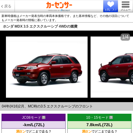
戻る
お気に入り
メニュー
新車時価格はメーカー発表当時の車両本体価格です。また基本情報など、その他の項目について
もメーカー発表時の情報に基いています。
ホンダ MDX 3.5 エクスクルーシブ 4WDの燃費
1/4
04年(H16)2月、MC時の3.5 エクスクルーシブのフロント
JC08モード
10・15モード
-km/L(72L)
7.8km/L(72L)
満タン
でどこまで走る？
満タン
でどこまで走る？