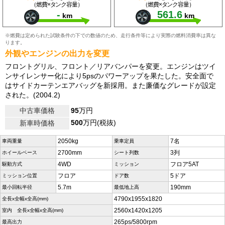
（燃費×タンク容量）
（燃費×タンク容量）
-
561.6
km
km
※燃費は定められた試験条件の下での数値のため、走行条件等により実際の燃料消費率は異な
ります。
外観やエンジンの出力を変更
フロントグリル、フロント／リアバンパーを変更。エンジンはツイ
ンサイレンサー化により5psのパワーアップを果たした。安全面で
はサイドカーテンエアバッグを新採用。また廉価なグレードが設定
された。(2004.2)
中古車価格
95
万円
500
万円(税抜)
新車時価格
2050kg
7名
車両重量
乗車定員
2700mm
3列
ホイールベース
シート列数
4WD
フロア5AT
駆動方式
ミッション
フロア
5ドア
ミッション位置
ドア数
5.7m
190mm
最小回転半径
最低地上高
4790x1955x1820
全長x全幅x全高(mm)
2560x1420x1205
室内 全長x全幅x全高(mm)
265ps/5800rpm
最高出力