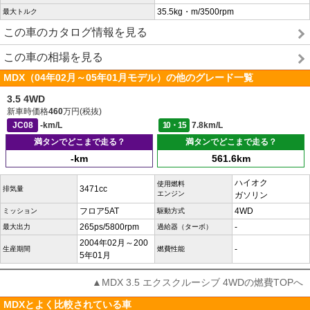
35.5kg・m/3500rpm
最大トルク
この車のカタログ情報を見る
この車の相場を見る
MDX（04年02月～05年01月モデル）の他のグレード一覧
3.5 4WD
新車時価格
460
万円(税抜)
JC08
-km/L
10・15
7.8km/L
満タンでどこまで走る？
満タンでどこまで走る？
-km
561.6km
ハイオク
使用燃料
3471cc
排気量
エンジン
ガソリン
フロア5AT
4WD
ミッション
駆動方式
265ps/5800rpm
-
最大出力
過給器（ターボ）
2004年02月～200
-
生産期間
燃費性能
5年01月
▲MDX 3.5 エクスクルーシブ 4WDの燃費TOPへ
MDXとよく比較されている車