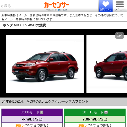
戻る
お気に入り
メニュー
新車時価格はメーカー発表当時の車両本体価格です。また基本情報など、その他の項目について
もメーカー発表時の情報に基いています。
ホンダ MDX 3.5 4WDの燃費
1/4
04年(H16)2月、MC時の3.5 エクスクルーシブのフロント
JC08モード
10・15モード
-km/L(72L)
7.8km/L(72L)
満タン
でどこまで走る？
満タン
でどこまで走る？