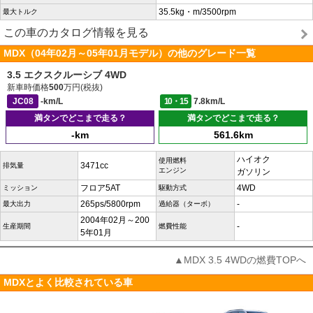
35.5kg・m/3500rpm
最大トルク
この車のカタログ情報を見る
MDX（04年02月～05年01月モデル）の他のグレード一覧
3.5 エクスクルーシブ 4WD
新車時価格
500
万円(税抜)
JC08
-km/L
10・15
7.8km/L
満タンでどこまで走る？
満タンでどこまで走る？
-km
561.6km
ハイオク
使用燃料
3471cc
排気量
エンジン
ガソリン
フロア5AT
4WD
ミッション
駆動方式
265ps/5800rpm
-
最大出力
過給器（ターボ）
2004年02月～200
-
生産期間
燃費性能
5年01月
▲MDX 3.5 4WDの燃費TOPへ
MDXとよく比較されている車