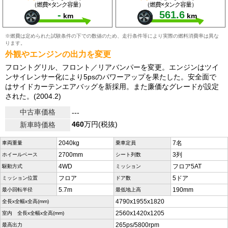
（燃費×タンク容量）
（燃費×タンク容量）
-
561.6
km
km
※燃費は定められた試験条件の下での数値のため、走行条件等により実際の燃料消費率は異な
ります。
外観やエンジンの出力を変更
フロントグリル、フロント／リアバンパーを変更。エンジンはツイ
ンサイレンサー化により5psのパワーアップを果たした。安全面で
はサイドカーテンエアバッグを新採用。また廉価なグレードが設定
された。(2004.2)
中古車価格
---
460
万円(税抜)
新車時価格
2040kg
7名
車両重量
乗車定員
2700mm
3列
ホイールベース
シート列数
4WD
フロア5AT
駆動方式
ミッション
フロア
5ドア
ミッション位置
ドア数
5.7m
190mm
最小回転半径
最低地上高
4790x1955x1820
全長x全幅x全高(mm)
2560x1420x1205
室内 全長x全幅x全高(mm)
265ps/5800rpm
最高出力