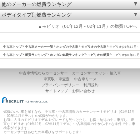
他のメーカーの燃費ランキング
ボディタイプ別燃費ランキング
▲モビリオ（01年12月～02年11月）の燃費TOPへ
中古車トップ
中古車メーカー一覧
ホンダの中古車
モビリオの中古車
モビリオ(01年12月～
中古車トップ
燃費ランキング
ホンダの燃費ランキング
モビリオの燃費
モビリオ(01年12月
中古車情報ならカーセンサー
カーセンサーエッジ・輸入車
車買取・車査定
中古車リース
プライバシーポリシー
利用規約
サイトマップ
お問い合わせ
燃費のいい車を探すなら、中古車・中古車情報のカーセンサー！モビリオ（01年12月
～02年11月モデル）の燃費が分かります。
お気に入りのモビリオモデルやグレードを見つけたら、お得・納得の中古車探し。豊
富なモビリオ（01年12月～02年11月モデル）中古車情報の中から様々な条件で中古車
検索ができます。
カーセンサーはあなたの車選びをサポートします！