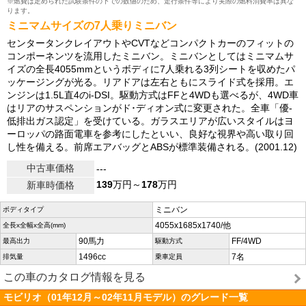
※燃費は定められた試験条件の下での数値のため、走行条件等により実際の燃料消費率は異な
ります。
ミニマムサイズの7人乗りミニバン
センタータンクレイアウトやCVTなどコンパクトカーのフィットの
コンポーネンツを流用したミニバン。ミニバンとしてはミニマムサ
イズの全長4055mmというボディに7人乗れる3列シートを収めたパ
ッケージングが光る。リアドアは左右ともにスライド式を採用。エ
ンジンは1.5L直4のi-DSI。駆動方式はFFと4WDも選べるが、4WD車
はリアのサスペンションがド･ディオン式に変更された。全車「優-
低排出ガス認定」を受けている。ガラスエリアが広いスタイルはヨ
ーロッパの路面電車を参考にしたといい、良好な視界や高い取り回
し性を備える。前席エアバッグとABSが標準装備される。(2001.12)
中古車価格
---
139
万円～
178
万円
新車時価格
ミニバン
ボディタイプ
4055x1685x1740/他
全長x全幅x全高(mm)
90馬力
FF/4WD
最高出力
駆動方式
1496cc
7名
排気量
乗車定員
この車のカタログ情報を見る
モビリオ（01年12月～02年11月モデル）のグレード一覧