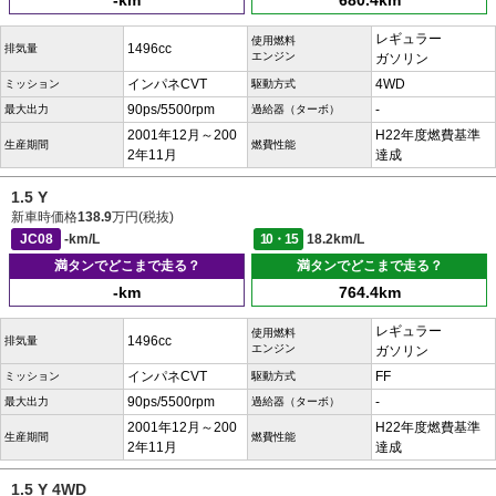
-km
680.4km
レギュラー
使用燃料
1496cc
排気量
エンジン
ガソリン
インパネCVT
4WD
ミッション
駆動方式
90ps/5500rpm
-
最大出力
過給器（ターボ）
2001年12月～200
H22年度燃費基準
生産期間
燃費性能
2年11月
達成
1.5 Y
新車時価格
138.9
万円(税抜)
JC08
-km/L
10・15
18.2km/L
満タンでどこまで走る？
満タンでどこまで走る？
-km
764.4km
レギュラー
使用燃料
1496cc
排気量
エンジン
ガソリン
インパネCVT
FF
ミッション
駆動方式
90ps/5500rpm
-
最大出力
過給器（ターボ）
2001年12月～200
H22年度燃費基準
生産期間
燃費性能
2年11月
達成
1.5 Y 4WD