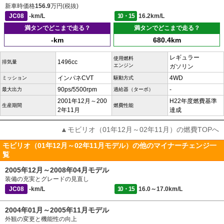
新車時価格
156.9
万円(税抜)
JC08
-km/L
10・15
16.2km/L
満タンでどこまで走る？
満タンでどこまで走る？
-km
680.4km
レギュラー
使用燃料
1496cc
排気量
エンジン
ガソリン
インパネCVT
4WD
ミッション
駆動方式
90ps/5500rpm
-
最大出力
過給器（ターボ）
2001年12月～200
H22年度燃費基準
生産期間
燃費性能
2年11月
達成
▲モビリオ（01年12月～02年11月）の燃費TOPへ
モビリオ（01年12月～02年11月モデル）の他のマイナーチェンジ一
覧
2005年12月～2008年04月モデル
装備の充実とグレードの見直し
JC08
-km/L
10・15
16.0～17.0km/L
2004年01月～2005年11月モデル
外観の変更と機能性の向上