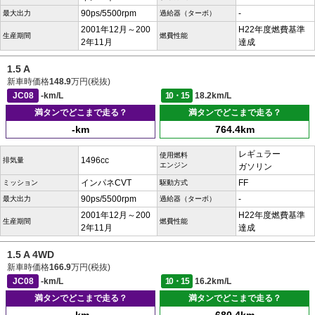
90ps/5500rpm
-
最大出力
過給器（ターボ）
2001年12月～200
H22年度燃費基準
生産期間
燃費性能
2年11月
達成
1.5 A
新車時価格
148.9
万円(税抜)
JC08
-km/L
10・15
18.2km/L
満タンでどこまで走る？
満タンでどこまで走る？
-km
764.4km
レギュラー
使用燃料
1496cc
排気量
エンジン
ガソリン
インパネCVT
FF
ミッション
駆動方式
90ps/5500rpm
-
最大出力
過給器（ターボ）
2001年12月～200
H22年度燃費基準
生産期間
燃費性能
2年11月
達成
1.5 A 4WD
新車時価格
166.9
万円(税抜)
JC08
-km/L
10・15
16.2km/L
満タンでどこまで走る？
満タンでどこまで走る？