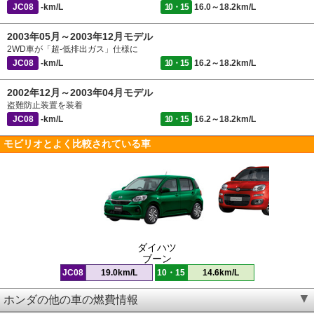
JC08
-km/L
10・15
16.0～18.2km/L
2003年05月～2003年12月モデル
2WD車が「超-低排出ガス」仕様に
JC08
-km/L
10・15
16.2～18.2km/L
2002年12月～2003年04月モデル
盗難防止装置を装着
JC08
-km/L
10・15
16.2～18.2km/L
モビリオとよく比較されている車
ダイハツ
ブーン
JC08
19.0km/L
10・15
14.6km/L
ホンダの他の車の燃費情報