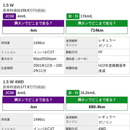
1.5 W
新車時価格
159.9
万円(税抜)
JC08
-km/L
10・15
17km/L
満タンでどこまで走る？
満タンでどこまで走る？
-km
714km
レギュラー
使用燃料
1496cc
排気量
エンジン
ガソリン
インパネCVT
FF
ミッション
駆動方式
90ps/5500rpm
-
最大出力
過給器（ターボ）
2001年12月～200
H22年度燃費基準
生産期間
燃費性能
2年11月
達成
1.5 W 4WD
新車時価格
177.9
万円(税抜)
JC08
-km/L
10・15
16.2km/L
満タンでどこまで走る？
満タンでどこまで走る？
-km
680.4km
レギュラー
使用燃料
1496cc
排気量
エンジン
ガソリン
インパネCVT
4WD
ミッション
駆動方式