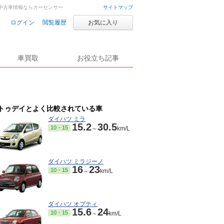
車・中古車情報ならカーセンサー
サイトマップ
ログイン
閲覧履歴
お気に入り
車買取
お役立ち記事
トゥデイとよく比較されている車
ダイハツ ミラ
15.2
30.5
10・15
～
km/L
ダイハツ ミラジーノ
16
23
10・15
～
km/L
ダイハツ オプティ
15.6
24
10・15
～
km/L