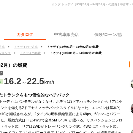
ホンダ トゥデイ（93年01月～94年02月）の燃費 | 中古
カタログ
中古車販売店
保険/ローン/他
古車
>
トゥデイの中古車
>
トゥデイ(93年01月～94年02月)の燃費
ンキング
>
トゥデイの燃費
>
トゥデイ(93年01月～94年02月)の燃費
02月）の燃費
？
16.2
22.5
5
～
km/L
たトランクをもつ個性的なハチバック
のトゥディはバンモデルがなくなり、ボディは3ドアハッチバックからリアに小
ランクを備える2ドアセミノッチバックスタイルになった。エンジンは基本的
OHCが継続されるが、2タイプの燃料供給装置により48ps、58psへとパワー
た。駆動方式はFFと4WDで全車5MT／3ATが選べる。サスペンションはフロ
ストラット式、リアは2WDがトレーリングリンク式、4WDはストラット式。
グレードでエアコンやパワーステアリング、パワーウインドウが標準装備され