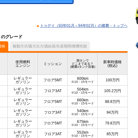
トゥデイ（93年01月～94年02月）の燃費・トップヘ
）のグレード
価格
駆動方式/最大出力/過給器/生産期間/燃費性能
満タンで
使用燃料
新車時価格
ミッション
どこまで走る？
エンジン
(税込)
(燃費xタンク容量)
レギュラー
600km
フロア5MT
100
万円
ガソリン
※10・15モード
レギュラー
504km
フロア3AT
105.2
万円
ガソリン
※10・15モード
レギュラー
660km
フロア5MT
88.8
万円
ガソリン
※10・15モード
レギュラー
540km
フロア3AT
94
万円
ガソリン
※10・15モード
レギュラー
675km
フロア5MT
79.8
万円
ガソリン
※10・15モード
レギュラー
552km
フロア3AT
85
万円
ガソリン
※10・15モード