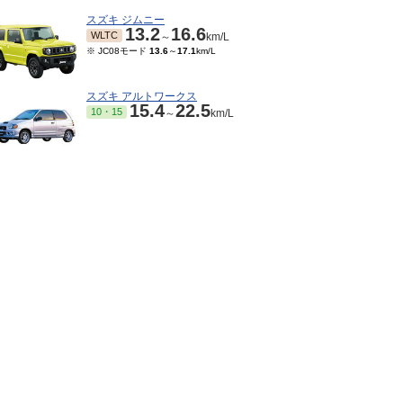
スズキ ジムニー
13.2
16.6
WLTC
～
km/L
※ JC08モード
13.6
～
17.1
km/L
スズキ アルトワークス
15.4
22.5
10・15
～
km/L