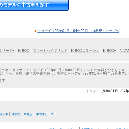
のモデルの中古車を探す
トゥデイ（93年01月～94年02月）の燃費・トップヘ
フリード+
N-BOX
フィットハイブリッド
N-BOXスラッシュ
N-BOX+
N-VA
のカーセンサー！トゥデイ（93年01月～94年02月モデル）の燃費が分かります。
けたら、お得・納得の中古車探し。豊富なトゥデイ（93年01月～94年02月モデ
ます！
トゥデイ（93年01月～94
輸入車
車買取・車査定
中古車リース