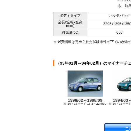
る。前席
ボディタイプ
ハッチバック
全長x全幅x全高
3295x1395x135
(mm)
排気量(cc)
656
※ 燃費情報は定められた試験条件の下での数値
（93年01月～94年02月）のマイナーチ
1996/02～1998/09
1994/03
※ 10・15モード
16.2
～
22
km/L
※ 10・15モー
こ