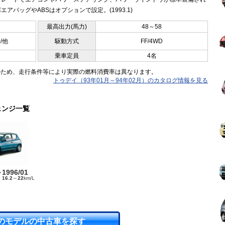
エアバッグやABSはオプションで設定。(1993.1)
最高出力(馬力)
48～58
0/他
駆動方式
FF/4WD
乗車定員
4名
のため、走行条件等により実際の燃料消費率は異なります。
トゥデイ（93年01月～94年02月）のカタログ情報を見る
ェンジ一覧
～1996/01
ド
16.2
～
22
km/L
のモデルの中古車を探す