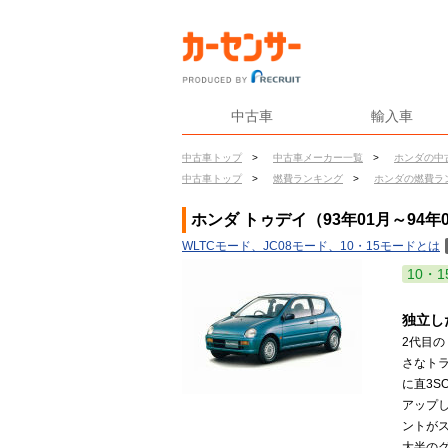
中古車
輸入車
中古車トップ
>
中古車メーカー一覧
>
ホンダの中
中古車トップ
>
燃費ランキング
>
ホンダの燃費ラ
ホンダ トゥデイ（93年01月～94年
WLTCモード、JC08モード、10・15モードとは
10・1
独立し
2代目
さなト
に直3S
アップし
ントが
大半の