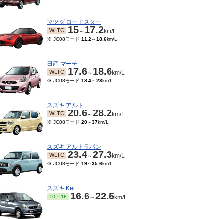
マツダ ロードスター
15
17.2
WLTC
～
km/L
※ JC08モード
11.2
～
18.6
km/L
日産 マーチ
17.6
18.6
WLTC
～
km/L
※ JC08モード
18.4
～
23
km/L
スズキ アルト
20.6
28.2
WLTC
～
km/L
※ JC08モード
20
～
37
km/L
スズキ アルトラパン
23.4
27.3
WLTC
～
km/L
※ JC08モード
19
～
35.6
km/L
スズキ Kei
16.6
22.5
10・15
～
km/L