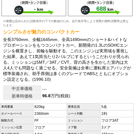
（燃費×タンク容量）
（燃費×タンク容量）
-
688
km
km
※燃費は定められた試験条件の下での数値のため、走行条件等により実際の燃料消費率は異な
ります。
シンプルさが魅力のコンパクトカー
全長3750mm、全幅1645mm、全高1490mmのショート&ハイトな
プロポーションをもつコンパクトカー。新開発の1.3LのSOHCエン
ジンを横置きし、前輪を駆動する。このエンジンは実用域を重視し
た結果、あえて1気筒当たり2バルブにするというこだわりが見られ
る。ミッションは5MT／3AT／CVT。背の高さを生かした室内は大
人4人でも問題なく過ごせる。安全装備は全車に運転席エアバッグが
標準装備され、助手席側は多くのグレードでABSとともにオプショ
ン設定となる。(1996.10)
中古車価格
---
96.8
万円(税抜)
新車時価格
820kg
5名
車両重量
乗車定員
2360mm
2列
ホイールベース
シート列数
FF
フロア3AT
駆動方式
ミッション
フロア
3ドア
ミッション位置
ドア数