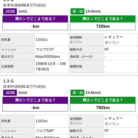
新車時価格
99.8
万円(税抜)
JC08
-km/L
10・15
18.0km/L
満タンでどこまで走る？
満タンでどこまで走る？
-km
720km
レギュラー
使用燃料
1343cc
排気量
エンジン
ガソリン
フロアCVT
FF
ミッション
駆動方式
66ps/5000rpm
-
最大出力
過給器（ターボ）
1996年10月～199
-
生産期間
燃費性能
7年08月
1.3 G
新車時価格
91.8
万円(税抜)
JC08
-km/L
10・15
19.8km/L
満タンでどこまで走る？
満タンでどこまで走る？
-km
792km
レギュラー
使用燃料
1343cc
排気量
エンジン
ガソリン
フロア5MT
FF
ミッション
駆動方式
最大出力
過給器（ターボ）