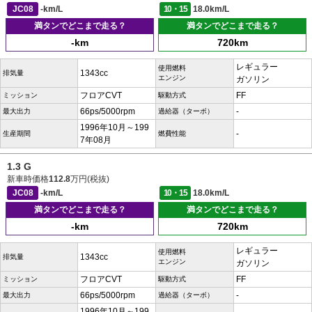
JC08
-km/L
10・15
18.0km/L
満タンでどこまで走る？
満タンでどこまで走る？
-km
720km
レギュラー
使用燃料
1343cc
排気量
エンジン
ガソリン
フロアCVT
FF
ミッション
駆動方式
66ps/5000rpm
-
最大出力
過給器（ターボ）
1996年10月～199
-
生産期間
燃費性能
7年08月
1.3 G
新車時価格
112.8
万円(税抜)
JC08
-km/L
10・15
18.0km/L
満タンでどこまで走る？
満タンでどこまで走る？
-km
720km
レギュラー
使用燃料
1343cc
排気量
エンジン
ガソリン
フロアCVT
FF
ミッション
駆動方式
66ps/5000rpm
-
最大出力
過給器（ターボ）
1996年10月～199