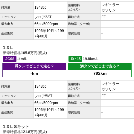
レギュラー
使用燃料
1343cc
排気量
エンジン
ガソリン
フロア3AT
FF
ミッション
駆動方式
66ps/5000rpm
-
最大出力
過給器（ターボ）
1996年10月～199
-
生産期間
燃費性能
7年08月
1.3 L
新車時価格
105.8
万円(税抜)
JC08
-km/L
10・15
19.8km/L
満タンでどこまで走る？
満タンでどこまで走る？
-km
792km
レギュラー
使用燃料
1343cc
排気量
エンジン
ガソリン
フロア5MT
FF
ミッション
駆動方式
66ps/5000rpm
-
最大出力
過給器（ターボ）
1996年10月～199
-
生産期間
燃費性能
7年08月
1.3 L Sキット
新車時価格
121.8
万円(税抜)