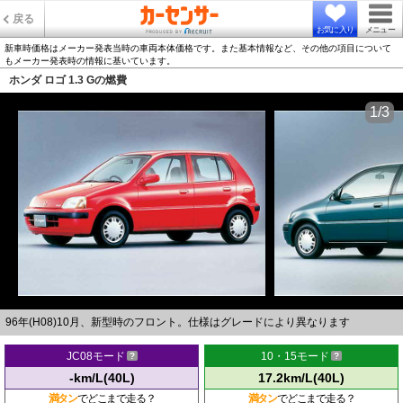
戻る
お気に入り
メニュー
新車時価格はメーカー発表当時の車両本体価格です。また基本情報など、その他の項目について
もメーカー発表時の情報に基いています。
ホンダ ロゴ 1.3 Gの燃費
1/3
96年(H08)10月、新型時のフロント。仕様はグレードにより異なります
JC08モード
10・15モード
-km/L(40L)
17.2km/L(40L)
満タン
でどこまで走る？
満タン
でどこまで走る？