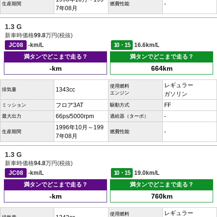
-
生産期間
燃費性能
7年08月
1.3 G
新車時価格
99.8
万円(税抜)
JC08
-km/L
10・15
16.6km/L
満タンでどこまで走る？
満タンでどこまで走る？
-km
664km
レギュラー
使用燃料
1343cc
排気量
エンジン
ガソリン
フロア3AT
FF
ミッション
駆動方式
66ps/5000rpm
-
最大出力
過給器（ターボ）
1996年10月～199
-
生産期間
燃費性能
7年08月
1.3 G
新車時価格
94.8
万円(税抜)
JC08
-km/L
10・15
19.0km/L
満タンでどこまで走る？
満タンでどこまで走る？
-km
760km
レギュラー
使用燃料