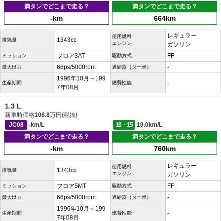
満タンでどこまで走る？
満タンでどこまで走る？
-km
664km
レギュラー
使用燃料
1343cc
排気量
エンジン
ガソリン
フロア3AT
FF
ミッション
駆動方式
66ps/5000rpm
-
最大出力
過給器（ターボ）
1996年10月～199
-
生産期間
燃費性能
7年08月
1.3 L
新車時価格
108.8
万円(税抜)
JC08
-km/L
10・15
19.0km/L
満タンでどこまで走る？
満タンでどこまで走る？
-km
760km
レギュラー
使用燃料
1343cc
排気量
エンジン
ガソリン
フロア5MT
FF
ミッション
駆動方式
66ps/5000rpm
-
最大出力
過給器（ターボ）
1996年10月～199
-
生産期間
燃費性能
7年08月