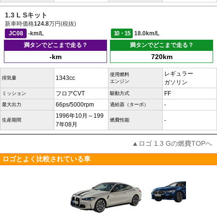
1.3 L Sキット
新車時価格
124.8
万円(税抜)
JC08
-km/L
10・15
18.0km/L
満タンでどこまで走る？
満タンでどこまで走る？
-km
720km
レギュラー
使用燃料
1343cc
排気量
エンジン
ガソリン
フロアCVT
FF
ミッション
駆動方式
66ps/5000rpm
-
最大出力
過給器（ターボ）
1996年10月～199
-
生産期間
燃費性能
7年08月
▲ロゴ 1.3 Gの燃費TOPへ
ロゴとよく比較されている車