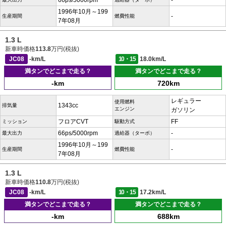
66ps/5000rpm
-
1996年10月～199
-
生産期間
燃費性能
7年08月
1.3 L
新車時価格
113.8
万円(税抜)
JC08
-km/L
10・15
18.0km/L
満タンでどこまで走る？
満タンでどこまで走る？
-km
720km
レギュラー
使用燃料
1343cc
排気量
エンジン
ガソリン
フロアCVT
FF
ミッション
駆動方式
66ps/5000rpm
-
最大出力
過給器（ターボ）
1996年10月～199
-
生産期間
燃費性能
7年08月
1.3 L
新車時価格
110.8
万円(税抜)
JC08
-km/L
10・15
17.2km/L
満タンでどこまで走る？
満タンでどこまで走る？
-km
688km