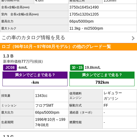
4.6m
155mm
最小回転半径
最低地上高
3750x1645x1490
全長x全幅x全高(mm)
1705x1320x1205
室内 全長x全幅x全高(mm)
66ps/5000rpm
最高出力
11.3kg・m/2500rpm
最大トルク
この車のカタログ情報を見る
ロゴ（96年10月～97年08月モデル）の他のグレード一覧
1.3 B
新車時価格
77
万円(税抜)
JC08
-km/L
10・15
19.8km/L
満タンでどこまで走る？
満タンでどこまで走る？
-km
792km
レギュラー
使用燃料
1343cc
排気量
エンジン
ガソリン
フロア5MT
FF
ミッション
駆動方式
66ps/5000rpm
-
最大出力
過給器（ターボ）
1996年10月～199
-
生産期間
燃費性能
7年08月
1.3 G