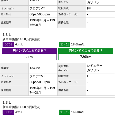
1343cc
排気量
エンジン
ガソリン
フロア5MT
FF
ミッション
駆動方式
66ps/5000rpm
-
最大出力
過給器（ターボ）
1996年10月～199
-
生産期間
燃費性能
7年08月
1.3 L
新車時価格
116.8
万円(税抜)
JC08
-km/L
10・15
18.0km/L
満タンでどこまで走る？
満タンでどこまで走る？
-km
720km
レギュラー
使用燃料
1343cc
排気量
エンジン
ガソリン
フロアCVT
FF
ミッション
駆動方式
66ps/5000rpm
-
最大出力
過給器（ターボ）
1996年10月～199
-
生産期間
燃費性能
7年08月
1.3 L
新車時価格
113.8
万円(税抜)
JC08
-km/L
10・15
16.6km/L