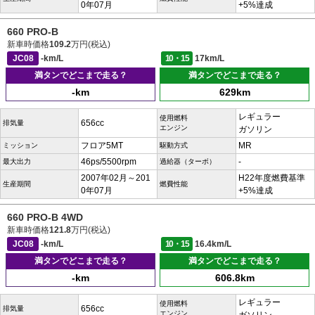
0年07月
+5%達成
660 PRO-B
新車時価格
109.2
万円(税込)
JC08
-km/L
10・15
17km/L
満タンでどこまで走る？
満タンでどこまで走る？
-km
629km
レギュラー
使用燃料
656cc
排気量
エンジン
ガソリン
フロア5MT
MR
ミッション
駆動方式
46ps/5500rpm
-
最大出力
過給器（ターボ）
2007年02月～201
H22年度燃費基準
生産期間
燃費性能
0年07月
+5%達成
660 PRO-B 4WD
新車時価格
121.8
万円(税込)
JC08
-km/L
10・15
16.4km/L
満タンでどこまで走る？
満タンでどこまで走る？
-km
606.8km
レギュラー
使用燃料
656cc
排気量
エンジン