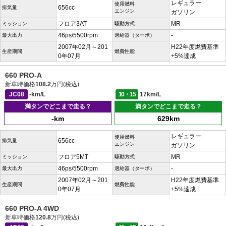
レギュラー
使用燃料
656cc
排気量
エンジン
ガソリン
フロア3AT
MR
ミッション
駆動方式
46ps/5500rpm
-
最大出力
過給器（ターボ）
2007年02月～201
H22年度燃費基準
生産期間
燃費性能
0年07月
+5%達成
660 PRO-A
新車時価格
108.2
万円(税込)
JC08
-km/L
10・15
17km/L
満タンでどこまで走る？
満タンでどこまで走る？
-km
629km
レギュラー
使用燃料
656cc
排気量
エンジン
ガソリン
フロア5MT
MR
ミッション
駆動方式
46ps/5500rpm
-
最大出力
過給器（ターボ）
2007年02月～201
H22年度燃費基準
生産期間
燃費性能
0年07月
+5%達成
660 PRO-A 4WD
新車時価格
120.8
万円(税込)