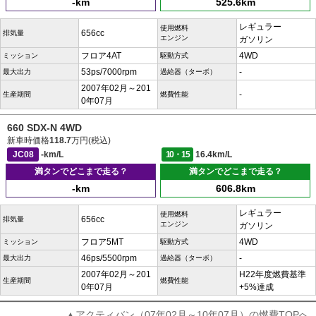
-km
525.6km
レギュラー
使用燃料
656cc
排気量
エンジン
ガソリン
フロア4AT
4WD
ミッション
駆動方式
53ps/7000rpm
-
最大出力
過給器（ターボ）
2007年02月～201
-
生産期間
燃費性能
0年07月
660 SDX-N 4WD
新車時価格
118.7
万円(税込)
JC08
-km/L
10・15
16.4km/L
満タンでどこまで走る？
満タンでどこまで走る？
-km
606.8km
レギュラー
使用燃料
656cc
排気量
エンジン
ガソリン
フロア5MT
4WD
ミッション
駆動方式
46ps/5500rpm
-
最大出力
過給器（ターボ）
2007年02月～201
H22年度燃費基準
生産期間
燃費性能
0年07月
+5%達成
▲アクティバン（07年02月～10年07月）の燃費TOPへ