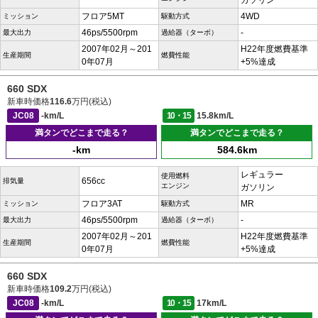
ガソリン
フロア5MT
4WD
ミッション
駆動方式
46ps/5500rpm
-
最大出力
過給器（ターボ）
2007年02月～201
H22年度燃費基準
生産期間
燃費性能
0年07月
+5%達成
660 SDX
新車時価格
116.6
万円(税込)
JC08
-km/L
10・15
15.8km/L
満タンでどこまで走る？
満タンでどこまで走る？
-km
584.6km
レギュラー
使用燃料
656cc
排気量
エンジン
ガソリン
フロア3AT
MR
ミッション
駆動方式
46ps/5500rpm
-
最大出力
過給器（ターボ）
2007年02月～201
H22年度燃費基準
生産期間
燃費性能
0年07月
+5%達成
660 SDX
新車時価格
109.2
万円(税込)
JC08
-km/L
10・15
17km/L