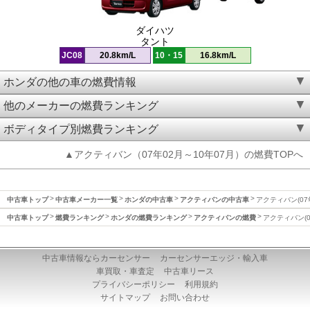
ダイハツ
タント
JC08
20.8km/L
10・15
16.8km/L
ホンダの他の車の燃費情報
他のメーカーの燃費ランキング
ボディタイプ別燃費ランキング
▲アクティバン（07年02月～10年07月）の燃費TOPへ
中古車トップ
中古車メーカー一覧
ホンダの中古車
アクティバンの中古車
アクティバン(07
中古車トップ
燃費ランキング
ホンダの燃費ランキング
アクティバンの燃費
アクティバン(0
中古車情報ならカーセンサー
カーセンサーエッジ・輸入車
車買取・車査定
中古車リース
プライバシーポリシー
利用規約
サイトマップ
お問い合わせ