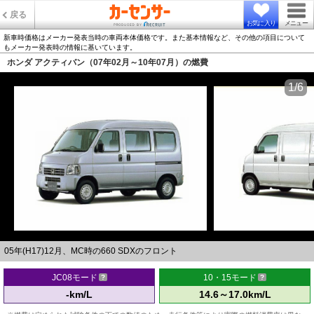
戻る
お気に入り
メニュー
新車時価格はメーカー発表当時の車両本体価格です。また基本情報など、その他の項目について
もメーカー発表時の情報に基いています。
ホンダ アクティバン（07年02月～10年07月）の燃費
1/6
05年(H17)12月、MC時の660 SDXのフロント
JC08モード
10・15モード
-km/L
14.6～17.0km/L