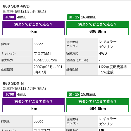
660 SDX 4WD
新車時価格
121.8
万円(税込)
JC08
-km/L
10・15
16.4km/L
満タンでどこまで走る？
満タンでどこまで走る？
-km
606.8km
レギュラー
使用燃料
656cc
排気量
エンジン
ガソリン
フロア5MT
4WD
ミッション
駆動方式
46ps/5500rpm
-
最大出力
過給器（ターボ）
2007年02月～201
H22年度燃費基準
生産期間
燃費性能
0年07月
+5%達成
660 SDX-N
新車時価格
113.4
万円(税込)
JC08
-km/L
10・15
15.8km/L
満タンでどこまで走る？
満タンでどこまで走る？
-km
584.6km
レギュラー
使用燃料
656cc
排気量
エンジン
ガソリン
フロア3AT
MR
ミッション
駆動方式