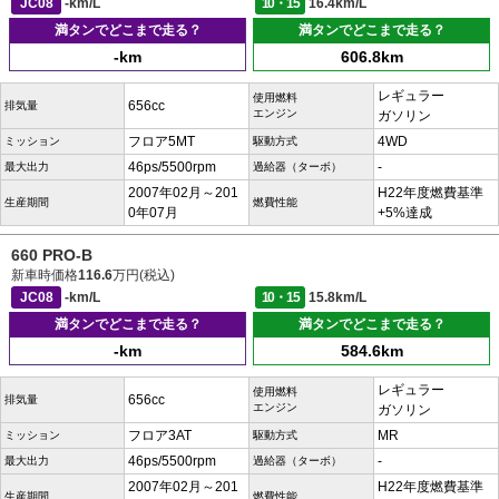
JC08
-km/L
10・15
16.4km/L
満タンでどこまで走る？
満タンでどこまで走る？
-km
606.8km
レギュラー
使用燃料
656cc
排気量
エンジン
ガソリン
フロア5MT
4WD
ミッション
駆動方式
46ps/5500rpm
-
最大出力
過給器（ターボ）
2007年02月～201
H22年度燃費基準
生産期間
燃費性能
0年07月
+5%達成
660 PRO-B
新車時価格
116.6
万円(税込)
JC08
-km/L
10・15
15.8km/L
満タンでどこまで走る？
満タンでどこまで走る？
-km
584.6km
レギュラー
使用燃料
656cc
排気量
エンジン
ガソリン
フロア3AT
MR
ミッション
駆動方式
46ps/5500rpm
-
最大出力
過給器（ターボ）
2007年02月～201
H22年度燃費基準
生産期間
燃費性能