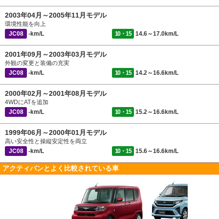
2003年04月～2005年11月モデル
環境性能を向上
JC08
-km/L
10・15
14.6～17.0km/L
2001年09月～2003年03月モデル
外観の変更と装備の充実
JC08
-km/L
10・15
14.2～16.6km/L
2000年02月～2001年08月モデル
4WDにATを追加
JC08
-km/L
10・15
15.2～16.6km/L
1999年06月～2000年01月モデル
高い安全性と操縦安定性を両立
JC08
-km/L
10・15
15.6～16.6km/L
アクティバンとよく比較されている車