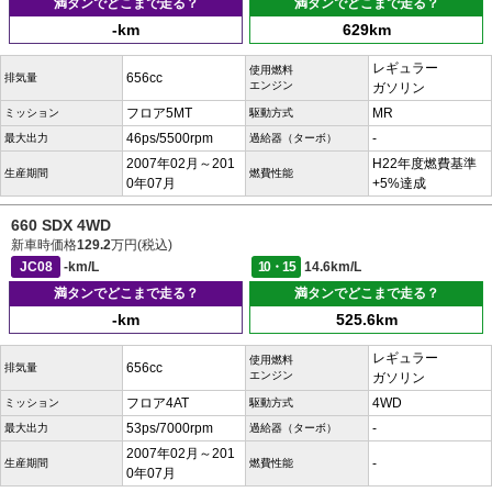
満タンでどこまで走る？
満タンでどこまで走る？
-km
629km
レギュラー
使用燃料
656cc
排気量
エンジン
ガソリン
フロア5MT
MR
ミッション
駆動方式
46ps/5500rpm
-
最大出力
過給器（ターボ）
2007年02月～201
H22年度燃費基準
生産期間
燃費性能
0年07月
+5%達成
660 SDX 4WD
新車時価格
129.2
万円(税込)
JC08
-km/L
10・15
14.6km/L
満タンでどこまで走る？
満タンでどこまで走る？
-km
525.6km
レギュラー
使用燃料
656cc
排気量
エンジン
ガソリン
フロア4AT
4WD
ミッション
駆動方式
53ps/7000rpm
-
最大出力
過給器（ターボ）
2007年02月～201
-
生産期間
燃費性能
0年07月