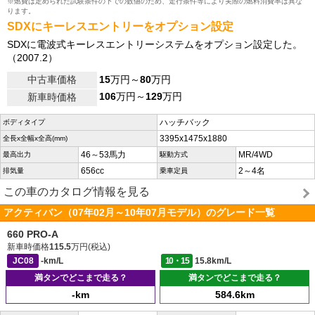
※燃費は定められた試験条件の下での数値のため、走行条件等により実際の燃料消費率は異な
ります。
SDXにキーレスエントリーをオプション設定
SDXに電波式キーレスエントリーシステムをオプション設定した。
（2007.2）
中古車価格
15
万円～
80
万円
106
万円～
129
万円
新車時価格
ハッチバック
ボディタイプ
3395x1475x1880
全長x全幅x全高(mm)
46～53馬力
MR/4WD
最高出力
駆動方式
656cc
2～4名
排気量
乗車定員
この車のカタログ情報を見る
アクティバン（07年02月～10年07月モデル）のグレード一覧
660 PRO-A
新車時価格
115.5
万円(税込)
JC08
-km/L
10・15
15.8km/L
満タンでどこまで走る？
満タンでどこまで走る？
-km
584.6km