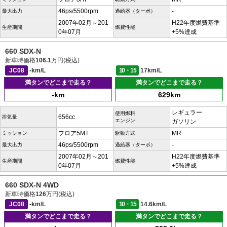
46ps/5500rpm
-
最大出力
過給器（ターボ）
2007年02月～201
H22年度燃費基準
生産期間
燃費性能
0年07月
+5%達成
660 SDX-N
新車時価格
106.1
万円(税込)
JC08
-km/L
10・15
17km/L
満タンでどこまで走る？
満タンでどこまで走る？
-km
629km
レギュラー
使用燃料
656cc
排気量
エンジン
ガソリン
フロア5MT
MR
ミッション
駆動方式
46ps/5500rpm
-
最大出力
過給器（ターボ）
2007年02月～201
H22年度燃費基準
生産期間
燃費性能
0年07月
+5%達成
660 SDX-N 4WD
新車時価格
126
万円(税込)
JC08
-km/L
10・15
14.6km/L
満タンでどこまで走る？
満タンでどこまで走る？