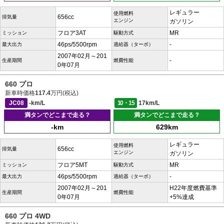
レギュラー
使用燃料
656cc
排気量
エンジン
ガソリン
フロア3AT
MR
ミッション
駆動方式
46ps/5500rpm
-
最大出力
過給器（ターボ）
2007年02月～201
-
生産期間
燃費性能
0年07月
660 プロ
新車時価格
117.4
万円(税込)
JC08
-km/L
10・15
17km/L
満タンでどこまで走る？
満タンでどこまで走る？
-km
629km
レギュラー
使用燃料
656cc
排気量
エンジン
ガソリン
フロア5MT
MR
ミッション
駆動方式
46ps/5500rpm
-
最大出力
過給器（ターボ）
2007年02月～201
H22年度燃費基準
生産期間
燃費性能
0年07月
+5%達成
660 プロ 4WD