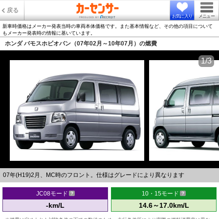
戻る
お気に入り
メニュー
新車時価格はメーカー発表当時の車両本体価格です。また基本情報など、その他の項目について
もメーカー発表時の情報に基いています。
ホンダ バモスホビオバン（07年02月～10年07月）の燃費
1/3
07年(H19)2月、MC時のフロント。仕様はグレードにより異なります
JC08モード
10・15モード
-km/L
14.6～17.0km/L