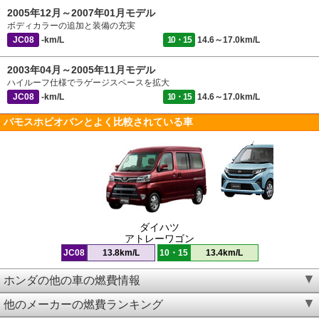
2005年12月～2007年01月モデル
ボディカラーの追加と装備の充実
JC08
-km/L
10・15
14.6～17.0km/L
2003年04月～2005年11月モデル
ハイルーフ仕様でラゲージスペースを拡大
JC08
-km/L
10・15
14.6～17.0km/L
バモスホビオバンとよく比較されている車
ダイハツ
アトレーワゴン
JC08
13.8km/L
10・15
13.4km/L
ホンダの他の車の燃費情報
他のメーカーの燃費ランキング