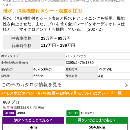
※燃費は定められた試験条件の下での数値のため、走行条件等により実際の燃料消費率は異な
ります。
撥水、消臭機能付きシート表皮を採用
撥水、消臭機能付きシート表皮と撥水ドアライニングを採用、機能
性を向上させた。また、プロを除く全グレードをオーディオレス仕
様とし、マイクロアンテナも採用している。（2007.2）
中古車価格
23
万円～
69
万円
117
万円～
136
万円
新車時価格
ハッチバック
ボディタイプ
3395x1475x1880
全長x全幅x全高(mm)
46～53馬力
MR/4WD
最高出力
駆動方式
656cc
4名
排気量
乗車定員
この車のカタログ情報を見る
バモスホビオバン（07年02月～10年07月モデル）のグレード一覧
660 プロ
新車時価格
122.6
万円(税込)
JC08
-km/L
10・15
15.8km/L
満タンでどこまで走る？
満タンでどこまで走る？
-km
584.6km