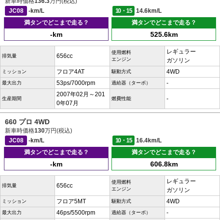
新車時価格
136.3
万円(税込)
JC08
-km/L
10・15
14.6km/L
満タンでどこまで走る？
満タンでどこまで走る？
-km
525.6km
レギュラー
使用燃料
656cc
排気量
エンジン
ガソリン
フロア4AT
4WD
ミッション
駆動方式
53ps/7000rpm
-
最大出力
過給器（ターボ）
2007年02月～201
-
生産期間
燃費性能
0年07月
660 プロ 4WD
新車時価格
130
万円(税込)
JC08
-km/L
10・15
16.4km/L
満タンでどこまで走る？
満タンでどこまで走る？
-km
606.8km
レギュラー
使用燃料
656cc
排気量
エンジン
ガソリン
フロア5MT
4WD
ミッション
駆動方式
46ps/5500rpm
-
最大出力
過給器（ターボ）