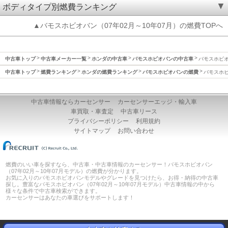
ボディタイプ別燃費ランキング
▲バモスホビオバン（07年02月～10年07月）の燃費TOPへ
中古車トップ
中古車メーカー一覧
ホンダの中古車
バモスホビオバンの中古車
バモスホビオバ
中古車トップ
燃費ランキング
ホンダの燃費ランキング
バモスホビオバンの燃費
バモスホビ
中古車情報ならカーセンサー
カーセンサーエッジ・輸入車
車買取・車査定
中古車リース
プライバシーポリシー
利用規約
サイトマップ
お問い合わせ
燃費のいい車を探すなら、中古車・中古車情報のカーセンサー！バモスホビオバン
（07年02月～10年07月モデル）の燃費が分かります。
お気に入りのバモスホビオバンモデルやグレードを見つけたら、お得・納得の中古車
探し。豊富なバモスホビオバン（07年02月～10年07月モデル）中古車情報の中から
様々な条件で中古車検索ができます。
カーセンサーはあなたの車選びをサポートします！