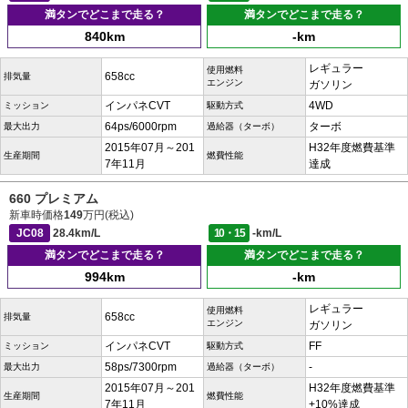
満タンでどこまで走る？
満タンでどこまで走る？
840km
-km
レギュラー
使用燃料
658cc
排気量
エンジン
ガソリン
インパネCVT
4WD
ミッション
駆動方式
64ps/6000rpm
ターボ
最大出力
過給器（ターボ）
2015年07月～201
H32年度燃費基準
生産期間
燃費性能
7年11月
達成
660 プレミアム
新車時価格
149
万円(税込)
JC08
28.4km/L
10・15
-km/L
満タンでどこまで走る？
満タンでどこまで走る？
994km
-km
レギュラー
使用燃料
658cc
排気量
エンジン
ガソリン
インパネCVT
FF
ミッション
駆動方式
58ps/7300rpm
-
最大出力
過給器（ターボ）
2015年07月～201
H32年度燃費基準
生産期間
燃費性能
7年11月
+10%達成