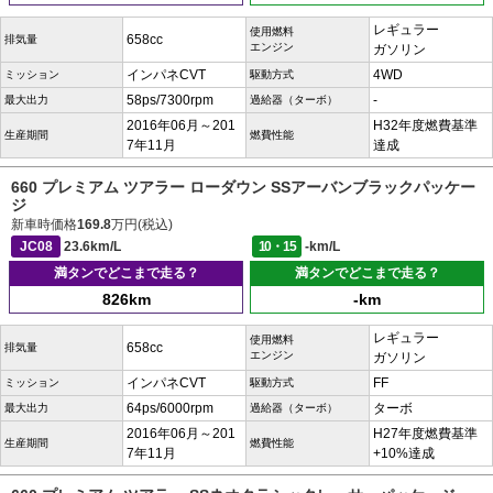
レギュラー
使用燃料
658cc
排気量
エンジン
ガソリン
インパネCVT
4WD
ミッション
駆動方式
58ps/7300rpm
-
最大出力
過給器（ターボ）
2016年06月～201
H32年度燃費基準
生産期間
燃費性能
7年11月
達成
660 プレミアム ツアラー ローダウン SSアーバンブラックパッケー
ジ
新車時価格
169.8
万円(税込)
JC08
23.6km/L
10・15
-km/L
満タンでどこまで走る？
満タンでどこまで走る？
826km
-km
レギュラー
使用燃料
658cc
排気量
エンジン
ガソリン
インパネCVT
FF
ミッション
駆動方式
64ps/6000rpm
ターボ
最大出力
過給器（ターボ）
2016年06月～201
H27年度燃費基準
生産期間
燃費性能
7年11月
+10%達成