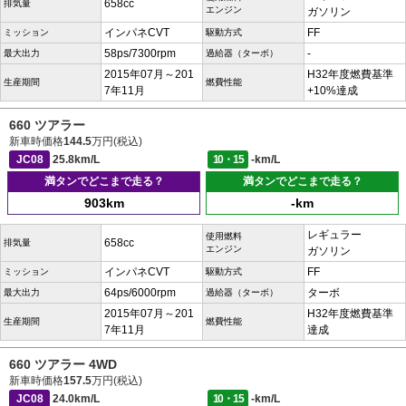
658cc
排気量
エンジン
ガソリン
インパネCVT
FF
ミッション
駆動方式
58ps/7300rpm
-
最大出力
過給器（ターボ）
2015年07月～201
H32年度燃費基準
生産期間
燃費性能
7年11月
+10%達成
660 ツアラー
新車時価格
144.5
万円(税込)
JC08
25.8km/L
10・15
-km/L
満タンでどこまで走る？
満タンでどこまで走る？
903km
-km
レギュラー
使用燃料
658cc
排気量
エンジン
ガソリン
インパネCVT
FF
ミッション
駆動方式
64ps/6000rpm
ターボ
最大出力
過給器（ターボ）
2015年07月～201
H32年度燃費基準
生産期間
燃費性能
7年11月
達成
660 ツアラー 4WD
新車時価格
157.5
万円(税込)
JC08
24.0km/L
10・15
-km/L