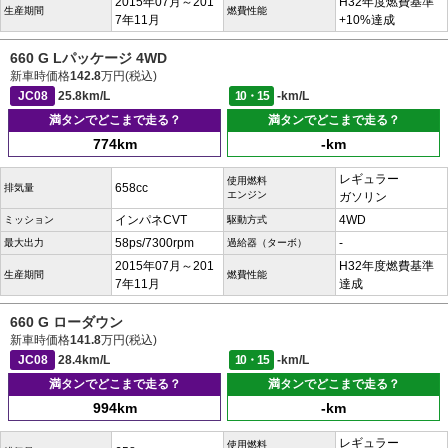
2015年07月～201
H32年度燃費基準
生産期間
燃費性能
7年11月
+10%達成
660 G Lパッケージ 4WD
新車時価格
142.8
万円(税込)
JC08
25.8km/L
10・15
-km/L
満タンでどこまで走る？
満タンでどこまで走る？
774km
-km
レギュラー
使用燃料
658cc
排気量
エンジン
ガソリン
インパネCVT
4WD
ミッション
駆動方式
58ps/7300rpm
-
最大出力
過給器（ターボ）
2015年07月～201
H32年度燃費基準
生産期間
燃費性能
7年11月
達成
660 G ローダウン
新車時価格
141.8
万円(税込)
JC08
28.4km/L
10・15
-km/L
満タンでどこまで走る？
満タンでどこまで走る？
994km
-km
レギュラー
使用燃料