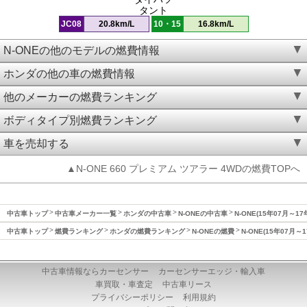
タント
JC08
20.8km/L
10・15
16.8km/L
N-ONEの他のモデルの燃費情報
ホンダの他の車の燃費情報
他のメーカーの燃費ランキング
ボディタイプ別燃費ランキング
車を売却する
▲N-ONE 660 プレミアム ツアラー 4WDの燃費TOPへ
中古車トップ
中古車メーカー一覧
ホンダの中古車
N-ONEの中古車
N-ONE(15年07月～1
中古車トップ
燃費ランキング
ホンダの燃費ランキング
N-ONEの燃費
N-ONE(15年07月～
中古車情報ならカーセンサー
カーセンサーエッジ・輸入車
車買取・車査定
中古車リース
プライバシーポリシー
利用規約