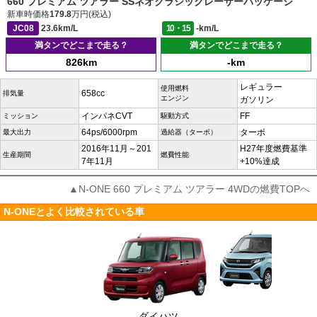
660 プレミアム ツアラー SSネオクラシックレーサーパッケージ
新車時価格
179.8
万円(税込)
JC08
23.6km/L
10・15
-km/L
満タンでどこまで走る？
満タンでどこまで走る？
826km
-km
レギュラー
使用燃料
658cc
排気量
エンジン
ガソリン
インパネCVT
FF
ミッション
駆動方式
64ps/6000rpm
ターボ
最大出力
過給器（ターボ）
2016年11月～201
H27年度燃費基準
生産期間
燃費性能
7年11月
+10%達成
▲N-ONE 660 プレミアム ツアラー 4WDの燃費TOPへ
N-ONEとよく比較されている車
ダイハツ