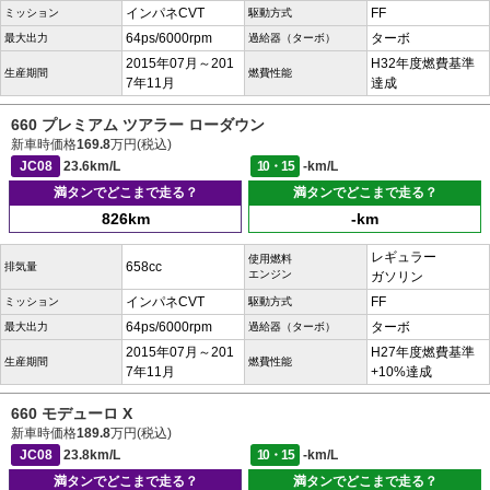
インパネCVT
FF
ミッション
駆動方式
64ps/6000rpm
ターボ
最大出力
過給器（ターボ）
2015年07月～201
H32年度燃費基準
生産期間
燃費性能
7年11月
達成
660 プレミアム ツアラー ローダウン
新車時価格
169.8
万円(税込)
JC08
23.6km/L
10・15
-km/L
満タンでどこまで走る？
満タンでどこまで走る？
826km
-km
レギュラー
使用燃料
658cc
排気量
エンジン
ガソリン
インパネCVT
FF
ミッション
駆動方式
64ps/6000rpm
ターボ
最大出力
過給器（ターボ）
2015年07月～201
H27年度燃費基準
生産期間
燃費性能
7年11月
+10%達成
660 モデューロ X
新車時価格
189.8
万円(税込)
JC08
23.8km/L
10・15
-km/L
満タンでどこまで走る？
満タンでどこまで走る？