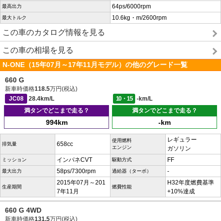
64ps/6000rpm
最高出力
10.6kg・m/2600rpm
最大トルク
この車のカタログ情報を見る
この車の相場を見る
N-ONE（15年07月～17年11月モデル）の他のグレード一覧
660 G
新車時価格
118.5
万円(税込)
JC08
28.4km/L
10・15
-km/L
満タンでどこまで走る？
満タンでどこまで走る？
994km
-km
レギュラー
使用燃料
658cc
排気量
エンジン
ガソリン
インパネCVT
FF
ミッション
駆動方式
58ps/7300rpm
-
最大出力
過給器（ターボ）
2015年07月～201
H32年度燃費基準
生産期間
燃費性能
7年11月
+10%達成
660 G 4WD
新車時価格
131.5
万円(税込)