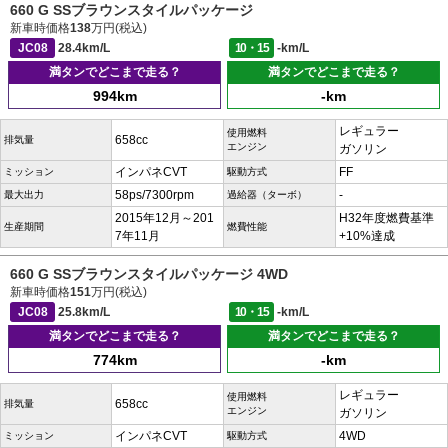
660 G SSブラウンスタイルパッケージ
新車時価格
138
万円(税込)
JC08
28.4km/L
10・15
-km/L
満タンでどこまで走る？
満タンでどこまで走る？
994km
-km
レギュラー
使用燃料
658cc
排気量
エンジン
ガソリン
インパネCVT
FF
ミッション
駆動方式
58ps/7300rpm
-
最大出力
過給器（ターボ）
2015年12月～201
H32年度燃費基準
生産期間
燃費性能
7年11月
+10%達成
660 G SSブラウンスタイルパッケージ 4WD
新車時価格
151
万円(税込)
JC08
25.8km/L
10・15
-km/L
満タンでどこまで走る？
満タンでどこまで走る？
774km
-km
レギュラー
使用燃料
658cc
排気量
エンジン
ガソリン
インパネCVT
4WD
ミッション
駆動方式