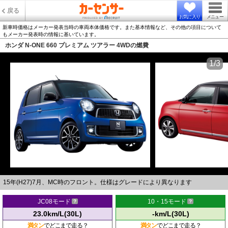
戻る
お気に入り
メニュー
新車時価格はメーカー発表当時の車両本体価格です。また基本情報など、その他の項目について
もメーカー発表時の情報に基いています。
ホンダ N-ONE 660 プレミアム ツアラー 4WDの燃費
1/3
15年(H27)7月、MC時のフロント。仕様はグレードにより異なります
JC08モード
10・15モード
23.0km/L(30L)
-km/L(30L)
満タン
でどこまで走る？
満タン
でどこまで走る？