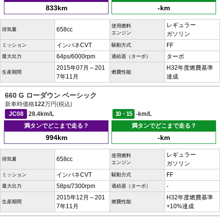
833km
-km
レギュラー
使用燃料
658cc
排気量
エンジン
ガソリン
インパネCVT
FF
ミッション
駆動方式
64ps/6000rpm
ターボ
最大出力
過給器（ターボ）
2015年07月～201
H32年度燃費基準
生産期間
燃費性能
7年11月
達成
660 G ローダウン ベーシック
新車時価格
122
万円(税込)
JC08
28.4km/L
10・15
-km/L
満タンでどこまで走る？
満タンでどこまで走る？
994km
-km
レギュラー
使用燃料
658cc
排気量
エンジン
ガソリン
インパネCVT
FF
ミッション
駆動方式
58ps/7300rpm
-
最大出力
過給器（ターボ）
2015年12月～201
H32年度燃費基準
生産期間
燃費性能
7年11月
+10%達成