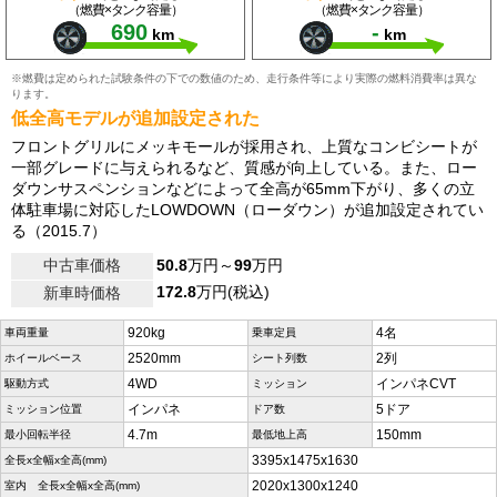
（燃費×タンク容量）
（燃費×タンク容量）
690
-
km
km
※燃費は定められた試験条件の下での数値のため、走行条件等により実際の燃料消費率は異な
ります。
低全高モデルが追加設定された
フロントグリルにメッキモールが採用され、上質なコンビシートが
一部グレードに与えられるなど、質感が向上している。また、ロー
ダウンサスペンションなどによって全高が65mm下がり、多くの立
体駐車場に対応したLOWDOWN（ローダウン）が追加設定されてい
る（2015.7）
中古車価格
50.8
万円～
99
万円
172.8
万円(税込)
新車時価格
920kg
4名
車両重量
乗車定員
2520mm
2列
ホイールベース
シート列数
4WD
インパネCVT
駆動方式
ミッション
インパネ
5ドア
ミッション位置
ドア数
4.7m
150mm
最小回転半径
最低地上高
3395x1475x1630
全長x全幅x全高(mm)
2020x1300x1240
室内 全長x全幅x全高(mm)