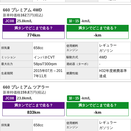
660 プレミアム 4WD
新車時価格
162
万円(税込)
JC08
25.8km/L
10・15
-km/L
満タンでどこまで走る？
満タンでどこまで走る？
774km
-km
レギュラー
使用燃料
658cc
排気量
エンジン
ガソリン
インパネCVT
4WD
ミッション
駆動方式
58ps/7300rpm
-
最大出力
過給器（ターボ）
2015年07月～201
H32年度燃費基準
生産期間
燃費性能
7年11月
達成
660 プレミアム ツアラー
新車時価格
159.8
万円(税込)
JC08
23.8km/L
10・15
-km/L
満タンでどこまで走る？
満タンでどこまで走る？
833km
-km
レギュラー
使用燃料
658cc
排気量
エンジン
ガソリン