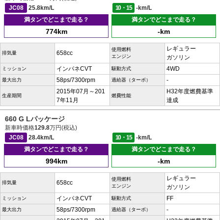
JC08
25.8km/L
10・15
-km/L
満タンでどこまで走る？
満タンでどこまで走る？
774km
-km
レギュラー
使用燃料
658cc
排気量
エンジン
ガソリン
インパネCVT
4WD
ミッション
駆動方式
58ps/7300rpm
-
最大出力
過給器（ターボ）
2015年07月～201
H32年度燃費基準
生産期間
燃費性能
7年11月
達成
660 G Lパッケージ
新車時価格
129.8
万円(税込)
JC08
28.4km/L
10・15
-km/L
満タンでどこまで走る？
満タンでどこまで走る？
994km
-km
レギュラー
使用燃料
658cc
排気量
エンジン
ガソリン
インパネCVT
FF
ミッション
駆動方式
58ps/7300rpm
-
最大出力
過給器（ターボ）