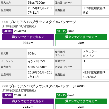
58ps/7300rpm
-
最大出力
過給器（ターボ）
2015年12月～201
H32年度燃費基準
生産期間
燃費性能
7年11月
達成
660 プレミアム SSブラウンスタイルパッケージ
新車時価格
158
万円(税込)
JC08
28.4km/L
10・15
-km/L
満タンでどこまで走る？
満タンでどこまで走る？
994km
-km
レギュラー
使用燃料
658cc
排気量
エンジン
ガソリン
インパネCVT
FF
ミッション
駆動方式
58ps/7300rpm
-
最大出力
過給器（ターボ）
2016年06月～201
H32年度燃費基準
生産期間
燃費性能
7年11月
+10%達成
660 プレミアム SSブラウンスタイルパッケージ 4WD
新車時価格
171
万円(税込)
JC08
25.8km/L
10・15
-km/L
満タンでどこまで走る？
満タンでどこまで走る？
774km
-km